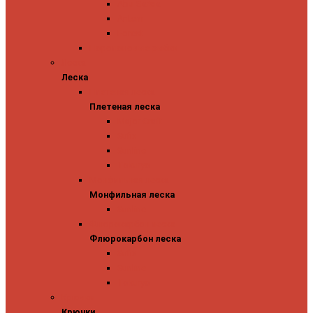
Abu Garcia
Antem
Forest
Поролоновые рыбки
Леска
Леска
Плетеная леска
Плетеная леска
Major Craft
Sufix
Sunline
Tokuryo
Монфильная леска
Монфильная леска
Sunline
Флюрокарбон леска
Флюрокарбон леска
Sufix
Sunline
Tokuryo
Крючки
Крючки