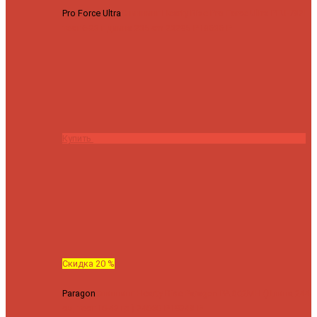
Pro Force Ultra
Спиннинг Hearty Rise Pro Force Ultra PFU-782L
тест 6-23 г длина 235 cm
23295 ₽
18636 ₽
Купить
Скидка 20 %
Paragon
Спиннинг Hearty Rise Paragon PA-802MH (Длина 244
см, тест 10-42 гр.)
24060 ₽
19248 ₽