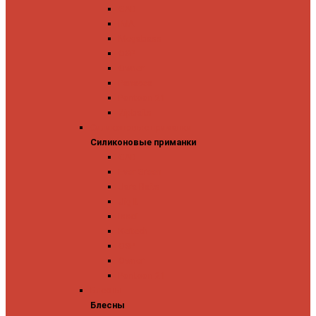
GAD
IMA
Megabass
OSP
Owner
Panacea
Pontoon 21
Zipbaits
Силиконовые приманки
Силиконовые приманки
GAD
Ever Green
Jara Baits
Jig It
Issei
Keitech
OSP
Owner
Pontoon 21
Блесны
Блесны