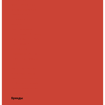
микроджига
Для
мормышинга
Для
твичинга
Для
троллинга
Для
форели
Лайт
На судака
Ультралайт
13 Fishing
Abu Garcia
CF (Crazy
Fish)
Daiwa
DUO
International
Спиннинги GAD
Gator
Hearty Rise
Jackson
Jig It
Major Craft
Metsui
Norstream
Okuma
Palms
Penn
Pontoon
21
Shimano
Tailwalk
Tenryu
Xesta
Zemex
Zenaq
Zetrix
Бренды