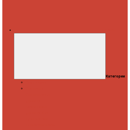
Каталог
Категории
Распродажа
Спиннинги
Спиннинговые
удилища
Кастинговые
удилища
Для
путешествий
Телескопические