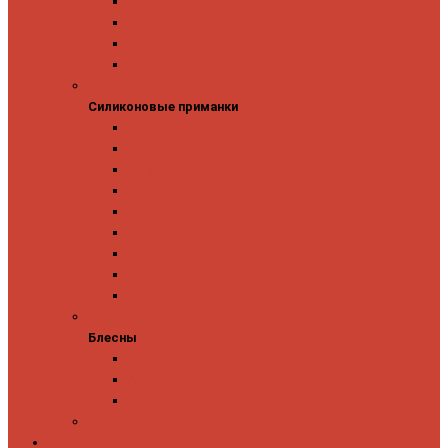
Owner
Panacea
Pontoon 21
Zipbaits
Силиконовые приманки
Силиконовые приманки
GAD
Ever Green
Jara Baits
Jig It
Issei
Keitech
OSP
Owner
Pontoon 21
Блесны
Блесны
Abu Garcia
Antem
Forest
Поролоновые рыбки
Скидки