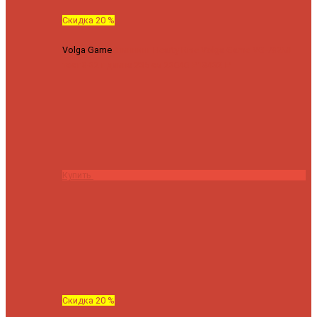
Скидка 20 %
Volga Game
Спиннинг Hearty Rise Volga Game VG-782ML
тест 8-32 г длина 235 см
23040 ₽
18432 ₽
Купить
Скидка 20 %