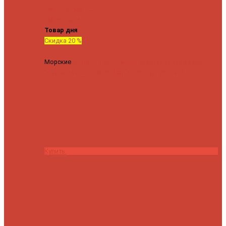
Tenryu
Xesta
Zemex
Zenaq
Zetrix
Товар дня
Скидка 20 %
Морские
Спиннинг Penn Conflict Offshore Tuna 82 XXXH
(Длина 249 см, тест 30-180 гр.)
25140 ₽
20112 ₽
Купить