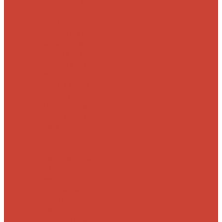
Морские
Быстрые
Бюджетные
Для
джига
Для
микроджига
Для
мормышинга
Для
твичинга
Для
троллинга
Для
форели
Лайт
На судака
Ультралайт
13
Fishing
Abu Garcia
CF (Crazy Fish)
Daiwa
DUO
International
Спиннинги GAD
Gator
Hearty Rise
Jackson
Jig It
Major Craft
Metsui
Norstream
Okuma
Palms
Penn
Pontoon 21
Shimano
Tailwalk