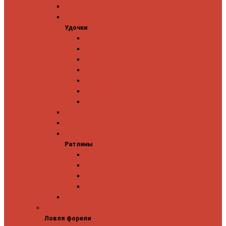
Ледобуры
Удочки
Удочки
Team Dubna
Jig It
Zetrix
На окуня
На судака
На форель
На щуку
Катушки для блеснения
Вибы
Ратлины
Ратлины
Ратлины на окуня
Ратлины на судака
Ратлины на форель
Ратлины на щуку
Леска
Ловля форели
Ловля форели