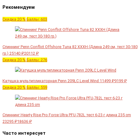
Рекомендуем
Скидка 20 %
Баллы: 603
Спиннинг Penn Conflict Offshore Tuna 82 XXXH (Длина 249 см, тест 30-180
гр.)
25140 ₽
20112 ₽
Скидка 20 %
Баллы: 276
Катушка мультипликаторная Penn 209LC Level Wind
11499 ₽
9199 ₽
Скидка 20 %
Баллы: 559
Спиннинг Hearty Rise Pro Force Ultra PFU-782L тест 6-23 г длина 235 cm
23295 ₽
18636 ₽
Часто интересует