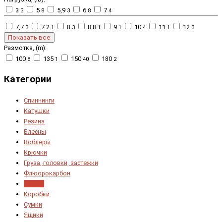
3
5
5,9
6
7
3
8
3
8
4
7,7
7.2
8
8.8
9
10
11
12
3
1
3
1
1
4
1
3
Показать все
Размотка, (m):
100
135
150
180
8
1
40
2
Категории
Спиннинги
Катушки
Резина
Блесны
Воблеры
Крючки
Груза, головки, застежки
Флюорокарбон
Шнуры
Коробки
Сумки
Ящики