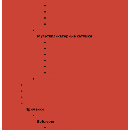
Mitchell
Okuma
Penn
Shimano
Мультипликаторные катушки
Мультипликаторные катушки
13 Fishing
Abu Garcia
Daiwa
Okuma
Penn
Shimano
Морские катушки
Спиннинговые наборы
Фидерные удилища
Фидерные катушки
Приманки
Приманки
Воблеры
Воблеры
Ever Green