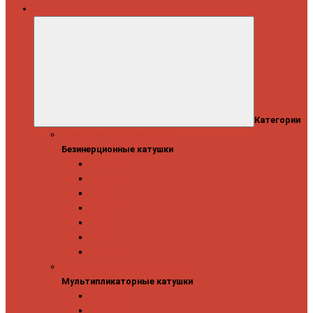
Катушки
Категории
Безинерционные катушки
Безинерционные катушки
13 Fishing
Abu Garcia
Daiwa
Mitchell
Okuma
Penn
Shimano
Мультипликаторные катушки
Мультипликаторные катушки
13 Fishing
Abu Garcia