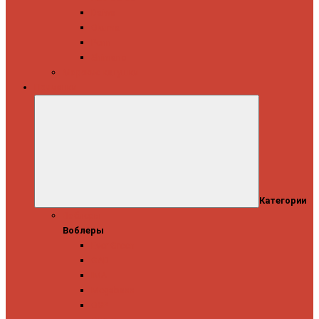
Daiwa
Okuma
Penn
Shimano
Морские катушки
Приманки
Категории
Воблеры
Воблеры
Ever Green
GAD
IMA
Megabass
OSP