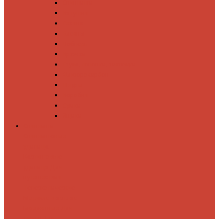
Спиннинги
Катушки
Резина
Блесны
Воблеры
Крючки
Груза, головки, застежки
Флюорокарбон
Шнуры
Коробки
Сумки
Ящики
Спиннинги
Спиннинговые
удилища
Кастинговые
удилища
Для
путешествий
Телескопические
Морские
Быстрые
Бюджетные
Для
джига
Для