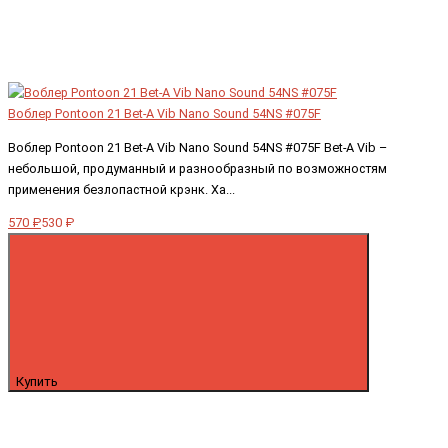
Воблер Pontoon 21 Bet-A Vib Nano Sound 54NS #075F
Воблер Pontoon 21 Bet-A Vib Nano Sound 54NS #075F Bet-A Vib –
небольшой, продуманный и разнообразный по возможностям
применения безлопастной крэнк. Ха...
570 ₽
530 ₽
Купить