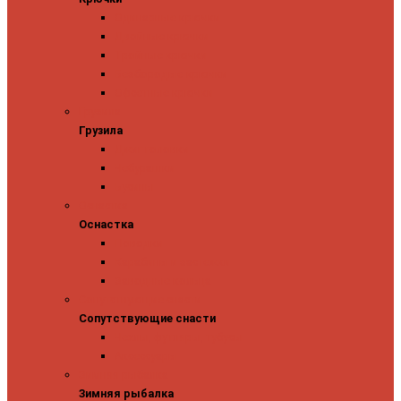
Одинарные крючки
Двойные крючки
Тройные крючки
Безбородые крючки
Офсетные крючки
Грузила
Грузила
Джиг головки
Чебурашки
Бусины
Оснастка
Оснастка
Поводки
Карабины и застежки
Заводные кольца
Сопутствующие снасти
Сопутствующие снасти
Чехлы, футляры, тубусы
Аксессуары
Зимняя рыбалка
Зимняя рыбалка