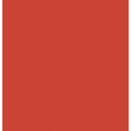
Морские
Быстрые
Бюджетные
Для
джига
Для
микроджига
Для
мормышинга
Для
твичинга
Для
троллинга
Для
форели
Лайт
На судака
Ультралайт
13
Fishing
Abu Garcia
CF (Crazy Fish)
Daiwa
DUO
International
Спиннинги GAD
Gator
Hearty Rise
Jackson
Jig It
Major Craft
Metsui
Norstream
Okuma
Palms
Penn
Pontoon 21
Shimano
Tailwalk