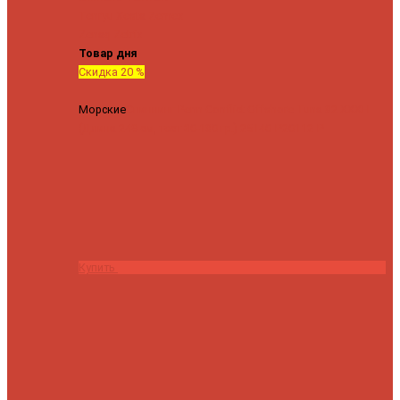
Tenryu
Xesta
Zemex
Zenaq
Zetrix
Товар дня
Скидка 20 %
Морские
Спиннинг Penn Conflict Offshore Tuna 82 XXXH
(Длина 249 см, тест 30-180 гр.)
25140 ₽
20112 ₽
Купить