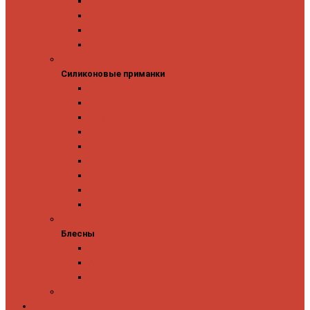
Owner
Panacea
Pontoon 21
Zipbaits
Силиконовые приманки
Силиконовые приманки
GAD
Ever Green
Jara Baits
Jig It
Issei
Keitech
OSP
Owner
Pontoon 21
Блесны
Блесны
Abu Garcia
Antem
Forest
Поролоновые рыбки
Скидки