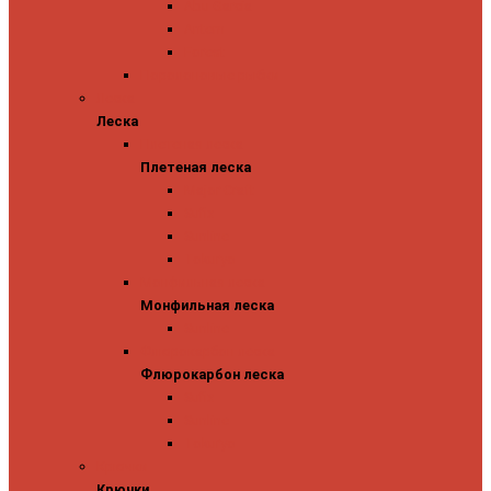
Abu Garcia
Antem
Forest
Поролоновые рыбки
Леска
Леска
Плетеная леска
Плетеная леска
Major Craft
Sufix
Sunline
Tokuryo
Монфильная леска
Монфильная леска
Sunline
Флюрокарбон леска
Флюрокарбон леска
Sufix
Sunline
Tokuryo
Крючки
Крючки