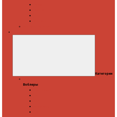
Daiwa
Okuma
Penn
Shimano
Морские катушки
Приманки
Категории
Воблеры
Воблеры
Ever Green
GAD
IMA
Megabass
OSP