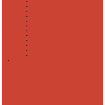
Спиннинги
Катушки
Резина
Блесны
Воблеры
Крючки
Груза, головки, застежки
Флюорокарбон
Шнуры
Коробки
Сумки
Ящики
Спиннинги
Спиннинговые
удилища
Кастинговые
удилища
Для
путешествий
Телескопические
Морские
Быстрые
Бюджетные
Для
джига
Для