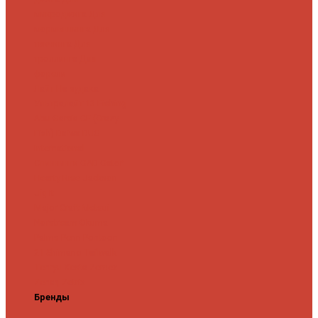
микроджига
Для
мормышинга
Для
твичинга
Для
троллинга
Для
форели
Лайт
На судака
Ультралайт
13 Fishing
Abu Garcia
CF (Crazy
Fish)
Daiwa
DUO
International
Спиннинги GAD
Gator
Hearty Rise
Jackson
Jig It
Major Craft
Metsui
Norstream
Okuma
Palms
Penn
Pontoon
21
Shimano
Tailwalk
Tenryu
Xesta
Zemex
Zenaq
Zetrix
Бренды