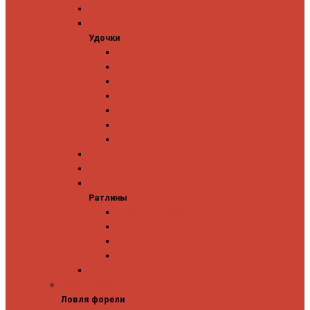
Ледобуры
Удочки
Удочки
Team Dubna
Jig It
Zetrix
На окуня
На судака
На форель
На щуку
Катушки для блеснения
Вибы
Ратлины
Ратлины
Ратлины на окуня
Ратлины на судака
Ратлины на форель
Ратлины на щуку
Леска
Ловля форели
Ловля форели