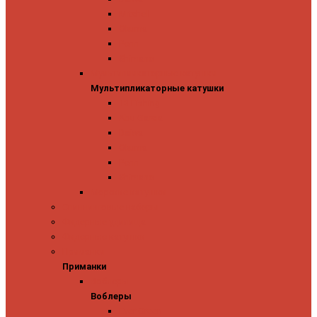
Mitchell
Okuma
Penn
Shimano
Мультипликаторные катушки
Мультипликаторные катушки
13 Fishing
Abu Garcia
Daiwa
Okuma
Penn
Shimano
Морские катушки
Спиннинговые наборы
Фидерные удилища
Фидерные катушки
Приманки
Приманки
Воблеры
Воблеры
Ever Green