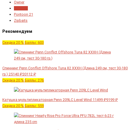
Owner
Panacea
Pontoon 21
Zipbaits
Рекомендуем
Скидка 20 %
Баллы: 603
Спиннинг Penn Conflict Offshore Tuna 82 XXXH (Длина 249 см, тест 30-180
гр.)
25140 ₽
20112 ₽
Скидка 20 %
Баллы: 276
Катушка мультипликаторная Penn 209LC Level Wind
11499 ₽
9199 ₽
Скидка 20 %
Баллы: 559