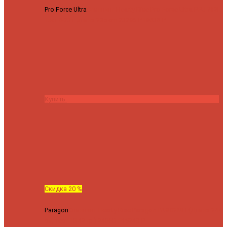
Pro Force Ultra
Спиннинг Hearty Rise Pro Force Ultra PFU-782L
тест 6-23 г длина 235 cm
23295 ₽
18636 ₽
Купить
Скидка 20 %
Paragon
Спиннинг Hearty Rise Paragon PA-802MH (Длина 244
см, тест 10-42 гр.)
24060 ₽
19248 ₽