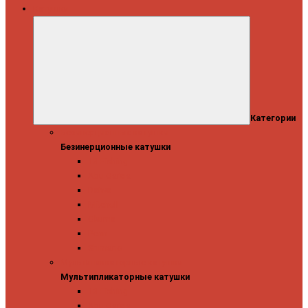
Катушки
Категории
Безинерционные катушки
Безинерционные катушки
13 Fishing
Abu Garcia
Daiwa
Mitchell
Okuma
Penn
Shimano
Мультипликаторные катушки
Мультипликаторные катушки
13 Fishing
Abu Garcia