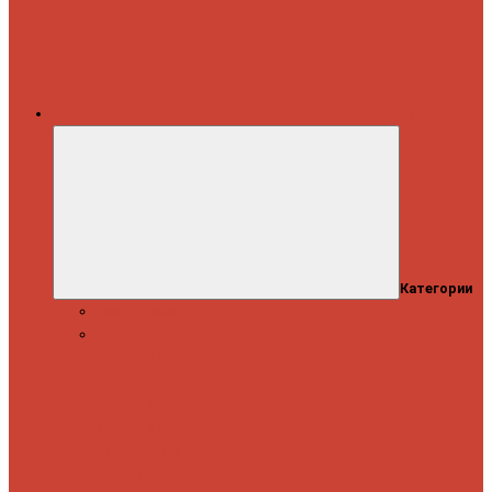
Каталог
Категории
Распродажа
Спиннинги
Спиннинговые
удилища
Кастинговые
удилища
Для
путешествий
Телескопические