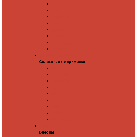
GAD
IMA
Megabass
OSP
Owner
Panacea
Pontoon 21
Zipbaits
Силиконовые приманки
Силиконовые приманки
GAD
Ever Green
Jara Baits
Jig It
Issei
Keitech
OSP
Owner
Pontoon 21
Блесны
Блесны