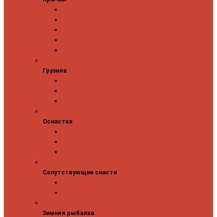
Одинарные крючки
Двойные крючки
Тройные крючки
Безбородые крючки
Офсетные крючки
Грузила
Грузила
Джиг головки
Чебурашки
Бусины
Оснастка
Оснастка
Поводки
Карабины и застежки
Заводные кольца
Сопутствующие снасти
Сопутствующие снасти
Чехлы, футляры, тубусы
Аксессуары
Зимняя рыбалка
Зимняя рыбалка