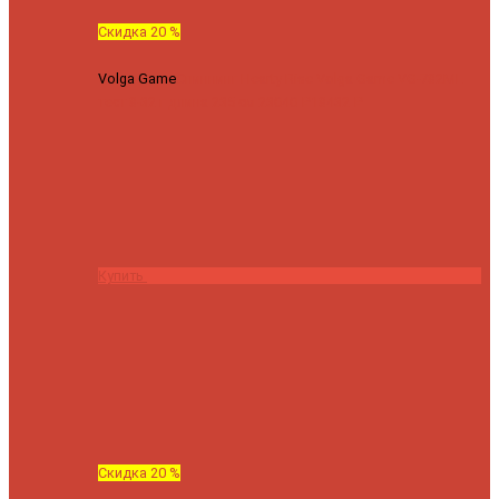
Скидка 20 %
Volga Game
Спиннинг Hearty Rise Volga Game VG-782ML
тест 8-32 г длина 235 см
23040 ₽
18432 ₽
Купить
Скидка 20 %