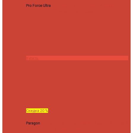
Pro Force Ultra
Спиннинг Hearty Rise Pro Force Ultra PFU-782L
тест 6-23 г длина 235 cm
23295 ₽
18636 ₽
Купить
Скидка 20 %
Paragon
Спиннинг Hearty Rise Paragon PA-802MH (Длина 244
см, тест 10-42 гр.)
24060 ₽
19248 ₽