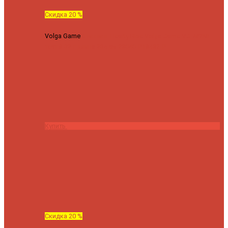
Скидка 20 %
Volga Game
Спиннинг Hearty Rise Volga Game VG-782ML
тест 8-32 г длина 235 см
23040 ₽
18432 ₽
Купить
Скидка 20 %