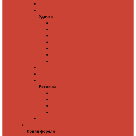
Ледобуры
Удочки
Удочки
Team Dubna
Jig It
Zetrix
На окуня
На судака
На форель
На щуку
Катушки для блеснения
Вибы
Ратлины
Ратлины
Ратлины на окуня
Ратлины на судака
Ратлины на форель
Ратлины на щуку
Леска
Ловля форели
Ловля форели