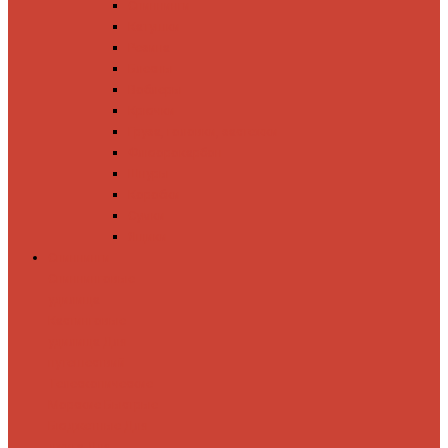
Спиннинги
Катушки
Резина
Блесны
Воблеры
Крючки
Груза, головки, застежки
Флюорокарбон
Шнуры
Коробки
Сумки
Ящики
Спиннинги
Спиннинговые
удилища
Кастинговые
удилища
Для
путешествий
Телескопические
Морские
Быстрые
Бюджетные
Для
джига
Для