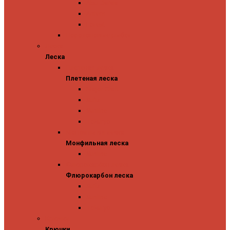
Abu Garcia
Antem
Forest
Поролоновые рыбки
Леска
Леска
Плетеная леска
Плетеная леска
Major Craft
Sufix
Sunline
Tokuryo
Монфильная леска
Монфильная леска
Sunline
Флюрокарбон леска
Флюрокарбон леска
Sufix
Sunline
Tokuryo
Крючки
Крючки