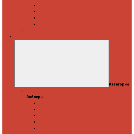
Daiwa
Okuma
Penn
Shimano
Морские катушки
Приманки
Категории
Воблеры
Воблеры
Ever Green
GAD
IMA
Megabass
OSP