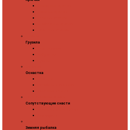
Одинарные крючки
Двойные крючки
Тройные крючки
Безбородые крючки
Офсетные крючки
Грузила
Грузила
Джиг головки
Чебурашки
Бусины
Оснастка
Оснастка
Поводки
Карабины и застежки
Заводные кольца
Сопутствующие снасти
Сопутствующие снасти
Чехлы, футляры, тубусы
Аксессуары
Зимняя рыбалка
Зимняя рыбалка