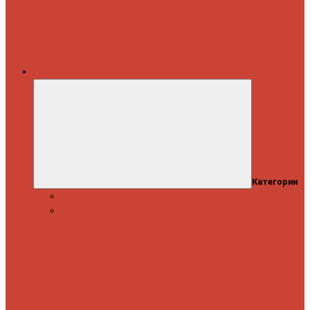
Каталог
Категории
Распродажа
Спиннинги
Спиннинговые
удилища
Кастинговые
удилища
Для
путешествий
Телескопические