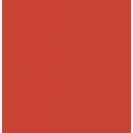
Морские
Быстрые
Бюджетные
Для
джига
Для
микроджига
Для
мормышинга
Для
твичинга
Для
троллинга
Для
форели
Лайт
На судака
Ультралайт
13
Fishing
Abu Garcia
CF (Crazy Fish)
Daiwa
DUO
International
Спиннинги GAD
Gator
Hearty Rise
Jackson
Jig It
Major Craft
Metsui
Norstream
Okuma
Palms
Penn
Pontoon 21
Shimano
Tailwalk