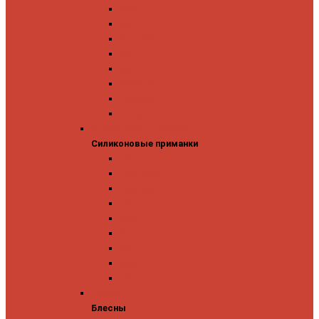
GAD
IMA
Megabass
OSP
Owner
Panacea
Pontoon 21
Zipbaits
Силиконовые приманки
Силиконовые приманки
GAD
Ever Green
Jara Baits
Jig It
Issei
Keitech
OSP
Owner
Pontoon 21
Блесны
Блесны