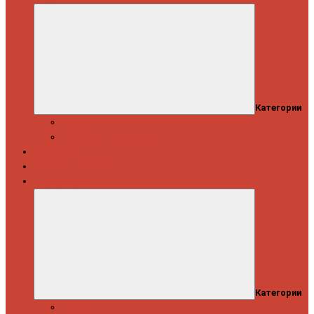
Категории
Скидки
Кешбэк от Spinning.ru
Как купить
Доставка и оплата
Информация
Категории
Новости