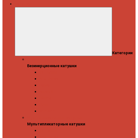
Катушки
Категории
Безинерционные катушки
Безинерционные катушки
13 Fishing
Abu Garcia
Daiwa
Mitchell
Okuma
Penn
Shimano
Мультипликаторные катушки
Мультипликаторные катушки
13 Fishing
Abu Garcia