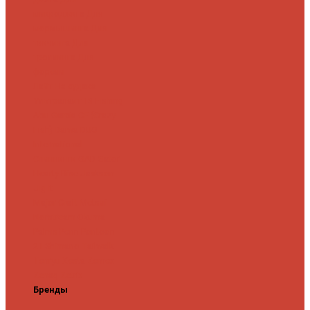
микроджига
Для
мормышинга
Для
твичинга
Для
троллинга
Для
форели
Лайт
На судака
Ультралайт
13 Fishing
Abu Garcia
CF (Crazy
Fish)
Daiwa
DUO
International
Спиннинги GAD
Gator
Hearty Rise
Jackson
Jig It
Major Craft
Metsui
Norstream
Okuma
Palms
Penn
Pontoon
21
Shimano
Tailwalk
Tenryu
Xesta
Zemex
Zenaq
Zetrix
Бренды