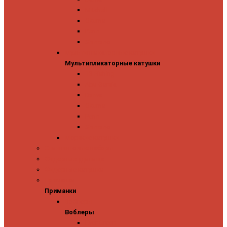
Mitchell
Okuma
Penn
Shimano
Мультипликаторные катушки
Мультипликаторные катушки
13 Fishing
Abu Garcia
Daiwa
Okuma
Penn
Shimano
Морские катушки
Спиннинговые наборы
Фидерные удилища
Фидерные катушки
Приманки
Приманки
Воблеры
Воблеры
Ever Green