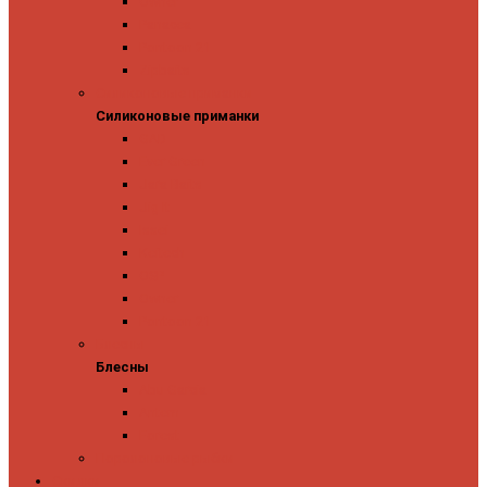
Owner
Panacea
Pontoon 21
Zipbaits
Силиконовые приманки
Силиконовые приманки
GAD
Ever Green
Jara Baits
Jig It
Issei
Keitech
OSP
Owner
Pontoon 21
Блесны
Блесны
Abu Garcia
Antem
Forest
Поролоновые рыбки
Скидки