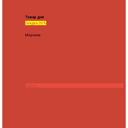
Tenryu
Xesta
Zemex
Zenaq
Zetrix
Товар дня
Скидка 20 %
Морские
Спиннинг Penn Conflict Offshore Tuna 82 XXXH
(Длина 249 см, тест 30-180 гр.)
25140 ₽
20112 ₽
Купить