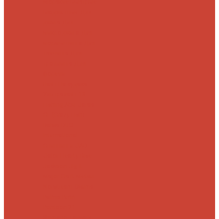
Морские
Быстрые
Бюджетные
Для
джига
Для
микроджига
Для
мормышинга
Для
твичинга
Для
троллинга
Для
форели
Лайт
На судака
Ультралайт
13
Fishing
Abu Garcia
CF (Crazy Fish)
Daiwa
DUO
International
Спиннинги GAD
Gator
Hearty Rise
Jackson
Jig It
Major Craft
Metsui
Norstream
Okuma
Palms
Penn
Pontoon 21
Shimano
Tailwalk