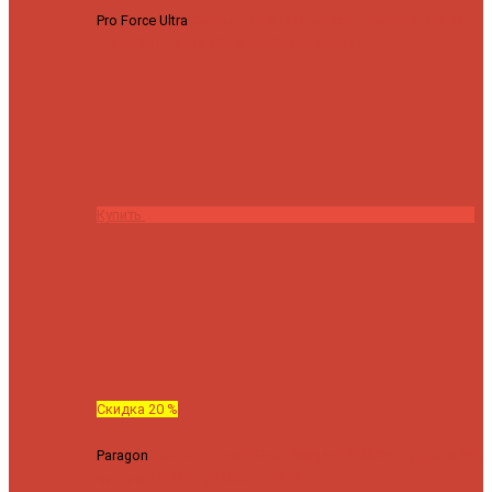
Pro Force Ultra
Спиннинг Hearty Rise Pro Force Ultra PFU-782L
тест 6-23 г длина 235 cm
23295 ₽
18636 ₽
Купить
Скидка 20 %
Paragon
Спиннинг Hearty Rise Paragon PA-802MH (Длина 244
см, тест 10-42 гр.)
24060 ₽
19248 ₽