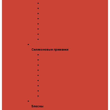
GAD
IMA
Megabass
OSP
Owner
Panacea
Pontoon 21
Zipbaits
Силиконовые приманки
Силиконовые приманки
GAD
Ever Green
Jara Baits
Jig It
Issei
Keitech
OSP
Owner
Pontoon 21
Блесны
Блесны