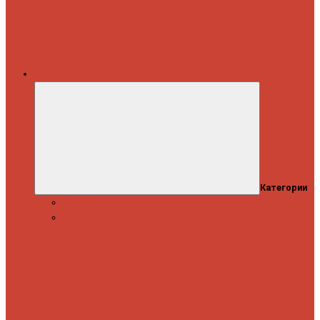
Каталог
Категории
Распродажа
Спиннинги
Спиннинговые
удилища
Кастинговые
удилища
Для
путешествий
Телескопические