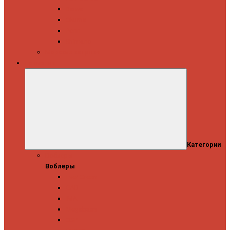
Daiwa
Okuma
Penn
Shimano
Морские катушки
Приманки
Категории
Воблеры
Воблеры
Ever Green
GAD
IMA
Megabass
OSP