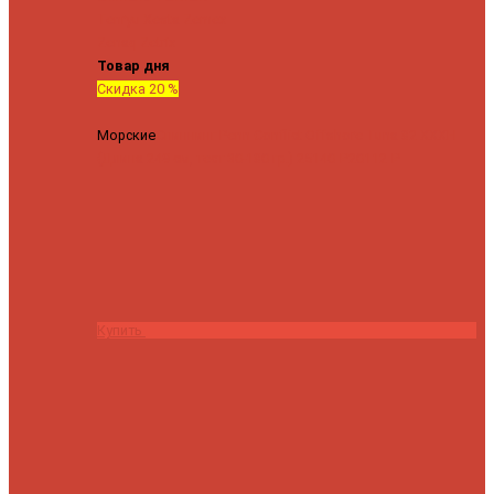
Tenryu
Xesta
Zemex
Zenaq
Zetrix
Товар дня
Скидка 20 %
Морские
Спиннинг Penn Conflict Offshore Tuna 82 XXXH
(Длина 249 см, тест 30-180 гр.)
25140 ₽
20112 ₽
Купить