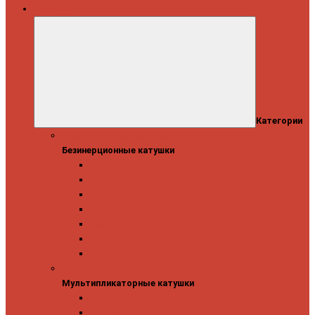
Катушки
Категории
Безинерционные катушки
Безинерционные катушки
13 Fishing
Abu Garcia
Daiwa
Mitchell
Okuma
Penn
Shimano
Мультипликаторные катушки
Мультипликаторные катушки
13 Fishing
Abu Garcia