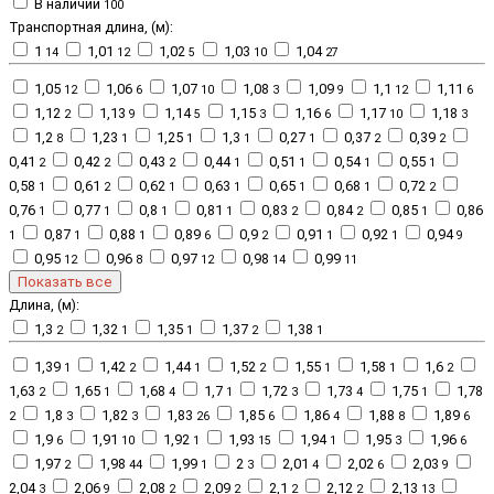
В наличии
100
Транспортная длина, (м):
1
1,01
1,02
1,03
1,04
14
12
5
10
27
1,05
1,06
1,07
1,08
1,09
1,1
1,11
12
6
10
3
9
12
6
1,12
1,13
1,14
1,15
1,16
1,17
1,18
2
9
5
3
6
10
3
1,2
1,23
1,25
1,3
0,27
0,37
0,39
8
1
1
1
1
2
2
0,41
0,42
0,43
0,44
0,51
0,54
0,55
2
2
2
1
1
1
1
0,58
0,61
0,62
0,63
0,65
0,68
0,72
1
2
1
1
1
1
2
0,76
0,77
0,8
0,81
0,83
0,84
0,85
0,86
1
1
1
1
2
2
1
0,87
0,88
0,89
0,9
0,91
0,92
0,94
1
1
1
6
2
1
1
9
0,95
0,96
0,97
0,98
0,99
12
8
12
14
11
Показать все
Длина, (м):
1,3
1,32
1,35
1,37
1,38
2
1
1
2
1
1,39
1,42
1,44
1,52
1,55
1,58
1,6
1
2
1
2
1
1
2
1,63
1,65
1,68
1,7
1,72
1,73
1,75
1,78
2
1
4
1
3
4
1
1,8
1,82
1,83
1,85
1,86
1,88
1,89
2
3
3
26
6
4
8
6
1,9
1,91
1,92
1,93
1,94
1,95
1,96
6
10
1
15
1
3
6
1,97
1,98
1,99
2
2,01
2,02
2,03
2
44
1
3
4
6
9
2,04
2,06
2,08
2,09
2,1
2,12
2,13
3
9
2
2
2
2
13