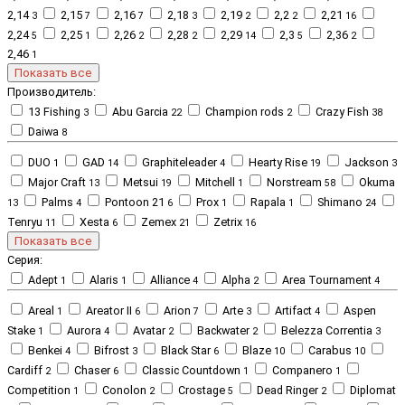
2,14
2,15
2,16
2,18
2,19
2,2
2,21
3
7
7
3
2
2
16
2,24
2,25
2,26
2,28
2,29
2,3
2,36
5
1
2
2
14
5
2
2,46
1
Показать все
Производитель:
13 Fishing
Abu Garcia
Champion rods
Crazy Fish
3
22
2
38
Daiwa
8
DUO
GAD
Graphiteleader
Hearty Rise
Jackson
1
14
4
19
3
Major Craft
Metsui
Mitchell
Norstream
Okuma
13
19
1
58
Palms
Pontoon 21
Prox
Rapala
Shimano
13
4
6
1
1
24
Tenryu
Xesta
Zemex
Zetrix
11
6
21
16
Показать все
Серия:
Adept
Alaris
Alliance
Alpha
Area Tournament
1
1
4
2
4
Areal
Areator II
Arion
Arte
Artifact
Aspen
1
6
7
3
4
Stake
Aurora
Avatar
Backwater
Belezza Correntia
1
4
2
2
3
Benkei
Bifrost
Black Star
Blaze
Carabus
4
3
6
10
10
Cardiff
Chaser
Classic Countdown
Companero
2
6
1
1
Competition
Conolon
Crostage
Dead Ringer
Diplomat
1
2
5
2