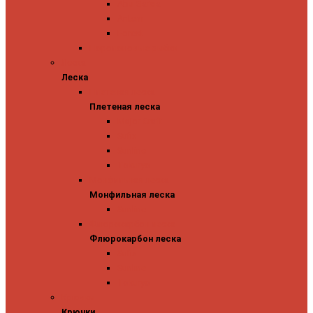
Abu Garcia
Antem
Forest
Поролоновые рыбки
Леска
Леска
Плетеная леска
Плетеная леска
Major Craft
Sufix
Sunline
Tokuryo
Монфильная леска
Монфильная леска
Sunline
Флюрокарбон леска
Флюрокарбон леска
Sufix
Sunline
Tokuryo
Крючки
Крючки