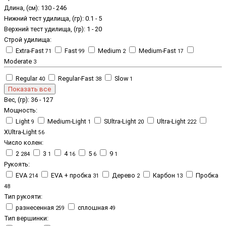
Длина, (см):
130
-
246
Нижний тест удилища, (гр):
0.1
-
5
Верхний тест удилища, (гр):
1
-
20
Строй удилища:
Extra-Fast
Fast
Medium
Medium-Fast
71
99
2
17
Moderate
3
Regular
Regular-Fast
Slow
40
38
1
Показать все
Вес, (гр):
36
-
127
Мощность:
Light
Medium-Light
SUltra-Light
Ultra-Light
9
1
20
222
XUltra-Light
56
Число колен:
2
3
4
5
9
284
1
16
6
1
Рукоять:
EVA
EVA + пробка
Дерево
Карбон
Пробка
214
31
2
13
48
Тип рукояти:
разнесенная
сплошная
259
49
Тип вершинки: