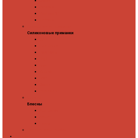
Owner
Panacea
Pontoon 21
Zipbaits
Силиконовые приманки
Силиконовые приманки
GAD
Ever Green
Jara Baits
Jig It
Issei
Keitech
OSP
Owner
Pontoon 21
Блесны
Блесны
Abu Garcia
Antem
Forest
Поролоновые рыбки
Скидки