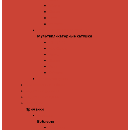
Mitchell
Okuma
Penn
Shimano
Мультипликаторные катушки
Мультипликаторные катушки
13 Fishing
Abu Garcia
Daiwa
Okuma
Penn
Shimano
Морские катушки
Спиннинговые наборы
Фидерные удилища
Фидерные катушки
Приманки
Приманки
Воблеры
Воблеры
Ever Green