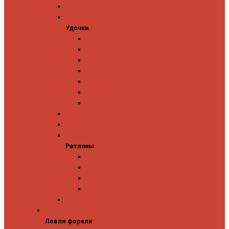
Ледобуры
Удочки
Удочки
Team Dubna
Jig It
Zetrix
На окуня
На судака
На форель
На щуку
Катушки для блеснения
Вибы
Ратлины
Ратлины
Ратлины на окуня
Ратлины на судака
Ратлины на форель
Ратлины на щуку
Леска
Ловля форели
Ловля форели