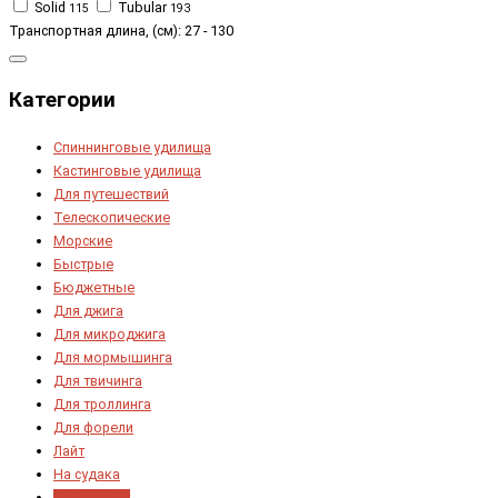
Solid
Tubular
115
193
Транспортная длина, (см):
27
-
130
Категории
Спиннинговые удилища
Кастинговые удилища
Для путешествий
Телескопические
Морские
Быстрые
Бюджетные
Для джига
Для микроджига
Для мормышинга
Для твичинга
Для троллинга
Для форели
Лайт
На судака
Ультралайт