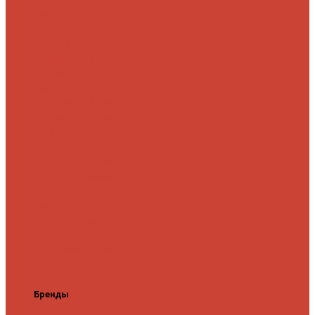
микроджига
Для
мормышинга
Для
твичинга
Для
троллинга
Для
форели
Лайт
На судака
Ультралайт
13 Fishing
Abu Garcia
CF (Crazy
Fish)
Daiwa
DUO
International
Спиннинги GAD
Gator
Hearty Rise
Jackson
Jig It
Major Craft
Metsui
Norstream
Okuma
Palms
Penn
Pontoon
21
Shimano
Tailwalk
Tenryu
Xesta
Zemex
Zenaq
Zetrix
Бренды