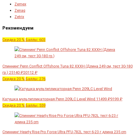
Zemex
Zenaq
Zetrix
Рекомендуем
Скидка 20 %
Баллы: 603
Спиннинг Penn Conflict Offshore Tuna 82 XXXH (Длина 249 см, тест 30-180
гр.)
25140 ₽
20112 ₽
Скидка 20 %
Баллы: 276
Катушка мультипликаторная Penn 209LC Level Wind
11499 ₽
9199 ₽
Скидка 20 %
Баллы: 559
Спиннинг Hearty Rise Pro Force Ultra PFU-782L тест 6-23 г длина 235 cm