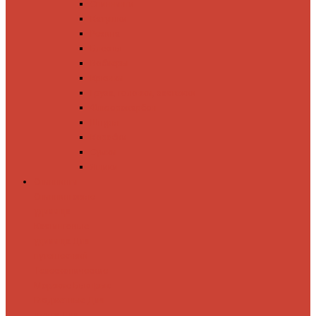
Спиннинги
Катушки
Резина
Блесны
Воблеры
Крючки
Груза, головки, застежки
Флюорокарбон
Шнуры
Коробки
Сумки
Ящики
Спиннинги
Спиннинговые
удилища
Кастинговые
удилища
Для
путешествий
Телескопические
Морские
Быстрые
Бюджетные
Для
джига
Для