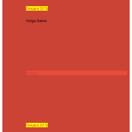
Скидка 20 %
Volga Game
Спиннинг Hearty Rise Volga Game VG-782ML
тест 8-32 г длина 235 см
23040 ₽
18432 ₽
Купить
Скидка 20 %