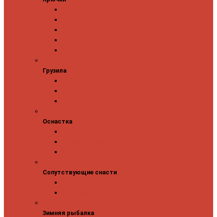
Одинарные крючки
Двойные крючки
Тройные крючки
Безбородые крючки
Офсетные крючки
Грузила
Грузила
Джиг головки
Чебурашки
Бусины
Оснастка
Оснастка
Поводки
Карабины и застежки
Заводные кольца
Сопутствующие снасти
Сопутствующие снасти
Чехлы, футляры, тубусы
Аксессуары
Зимняя рыбалка
Зимняя рыбалка