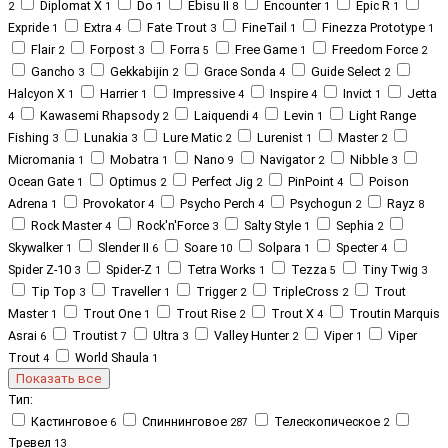
Diplomat X
Do
Ebisu II
Encounter
Epic R
2
1
1
8
1
1
Expride
Extra
Fate Trout
FineTail
Finezza Prototype
1
4
3
1
1
Flair
Forpost
Forra
Free Game
Freedom Force
2
3
5
1
2
Gancho
Gekkabijin
Grace Sonda
Guide Select
3
2
4
2
Halcyon X
Harrier
Impressive
Inspire
Invict
Jetta
1
1
4
4
1
Kawasemi Rhapsody
Laiquendi
Levin
Light Range
4
2
4
1
Fishing
Lunakia
Lure Matic
Lurenist
Master
3
3
2
1
2
Micromania
Mobatra
Nano
Navigator
Nibble
1
1
9
2
3
Ocean Gate
Optimus
Perfect Jig
PinPoint
Poison
1
2
2
4
Adrena
Provokator
Psycho Perch
Psychogun
Rayz
1
4
4
2
8
Rock Master
Rock'n'Force
Salty Style
Sephia
4
3
1
2
Skywalker
Slender II
Soare
Solpara
Specter
1
6
10
1
4
Spider Z-10
Spider-Z
Tetra Works
Tezza
Tiny Twig
3
1
1
5
3
Tip Top
Traveller
Trigger
TripleCross
Trout
3
1
2
2
Master
Trout One
Trout Rise
Trout X
Troutin Marquis
1
1
2
4
Asrai
Troutist
Ultra
Valley Hunter
Viper
Viper
6
7
3
2
1
Trout
World Shaula
4
1
Показать все
Тип:
Кастинговое
Спиннинговое
Телескопическое
6
287
2
Тревел
13