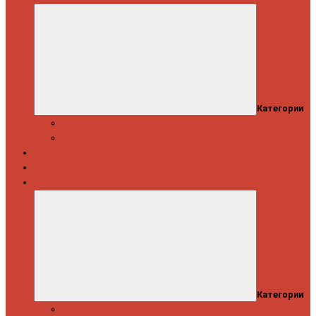
Категории
Скидки
Кешбэк от Spinning.ru
Как купить
Доставка и оплата
Информация
Категории
Новости