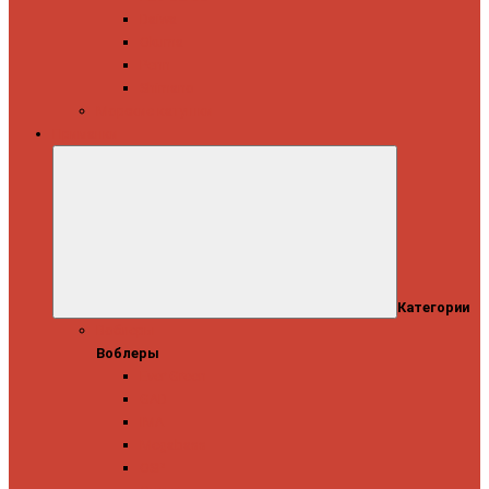
Daiwa
Okuma
Penn
Shimano
Морские катушки
Приманки
Категории
Воблеры
Воблеры
Ever Green
GAD
IMA
Megabass
OSP