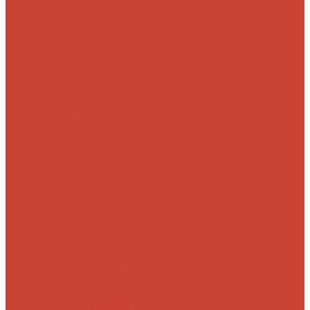
Морские
Быстрые
Бюджетные
Для
джига
Для
микроджига
Для
мормышинга
Для
твичинга
Для
троллинга
Для
форели
Лайт
На судака
Ультралайт
13
Fishing
Abu Garcia
CF (Crazy Fish)
Daiwa
DUO
International
Спиннинги GAD
Gator
Hearty Rise
Jackson
Jig It
Major Craft
Metsui
Norstream
Okuma
Palms
Penn
Pontoon 21
Shimano
Tailwalk