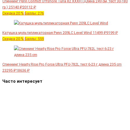
Спиннинг Penn Conflict Offshore Tuna 82 XXXH (Длина 249 см, тест 30-180
гр.)
25140 ₽
20112 ₽
Скидка 20 %
Баллы: 276
Катушка мультипликаторная Penn 209LC Level Wind
11499 ₽
9199 ₽
Скидка 20 %
Баллы: 559
Спиннинг Hearty Rise Pro Force Ultra PFU-782L тест 6-23 г длина 235 cm
23295 ₽
18636 ₽
Часто интересует