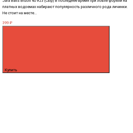
Jara Baits Bruchi 40 #23 (Сыр) В последнее время при ловле форели на
платных водоемах набирают популярность различного рода личинки.
Не стоит на месте...
399 ₽
Купить