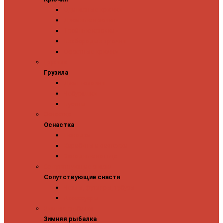
Одинарные крючки
Двойные крючки
Тройные крючки
Безбородые крючки
Офсетные крючки
Грузила
Грузила
Джиг головки
Чебурашки
Бусины
Оснастка
Оснастка
Поводки
Карабины и застежки
Заводные кольца
Сопутствующие снасти
Сопутствующие снасти
Чехлы, футляры, тубусы
Аксессуары
Зимняя рыбалка
Зимняя рыбалка