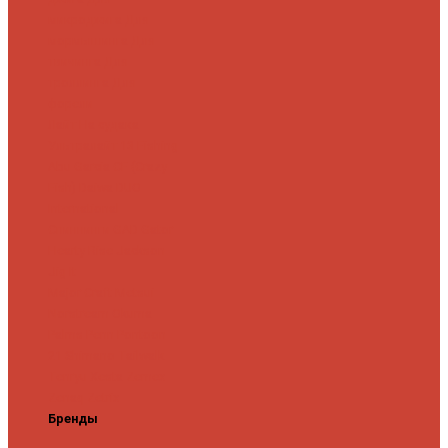
микроджига
Для
мормышинга
Для
твичинга
Для
троллинга
Для
форели
Лайт
На судака
Ультралайт
13 Fishing
Abu Garcia
CF (Crazy
Fish)
Daiwa
DUO
International
Спиннинги GAD
Gator
Hearty Rise
Jackson
Jig It
Major Craft
Metsui
Norstream
Okuma
Palms
Penn
Pontoon
21
Shimano
Tailwalk
Tenryu
Xesta
Zemex
Zenaq
Zetrix
Бренды