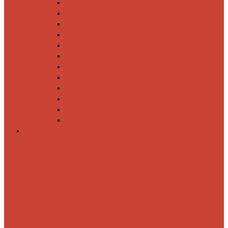
Спиннинги
Катушки
Резина
Блесны
Воблеры
Крючки
Груза, головки, застежки
Флюорокарбон
Шнуры
Коробки
Сумки
Ящики
Спиннинги
Спиннинговые
удилища
Кастинговые
удилища
Для
путешествий
Телескопические
Морские
Быстрые
Бюджетные
Для
джига
Для