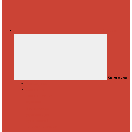
Каталог
Категории
Распродажа
Спиннинги
Спиннинговые
удилища
Кастинговые
удилища
Для
путешествий
Телескопические