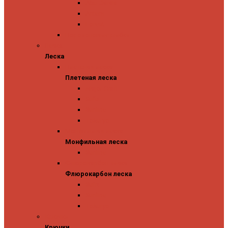
Abu Garcia
Antem
Forest
Поролоновые рыбки
Леска
Леска
Плетеная леска
Плетеная леска
Major Craft
Sufix
Sunline
Tokuryo
Монфильная леска
Монфильная леска
Sunline
Флюрокарбон леска
Флюрокарбон леска
Sufix
Sunline
Tokuryo
Крючки
Крючки