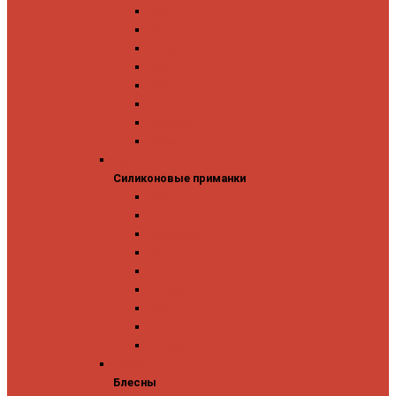
GAD
IMA
Megabass
OSP
Owner
Panacea
Pontoon 21
Zipbaits
Силиконовые приманки
Силиконовые приманки
GAD
Ever Green
Jara Baits
Jig It
Issei
Keitech
OSP
Owner
Pontoon 21
Блесны
Блесны