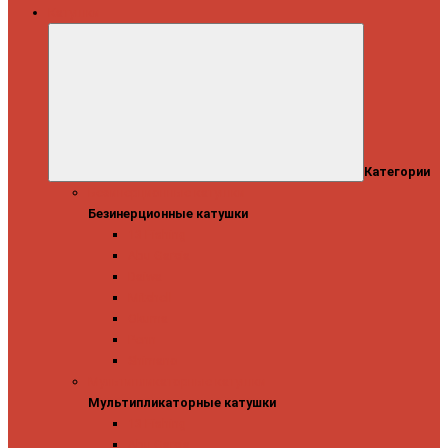
Катушки
Категории
Безинерционные катушки
Безинерционные катушки
13 Fishing
Abu Garcia
Daiwa
Mitchell
Okuma
Penn
Shimano
Мультипликаторные катушки
Мультипликаторные катушки
13 Fishing
Abu Garcia