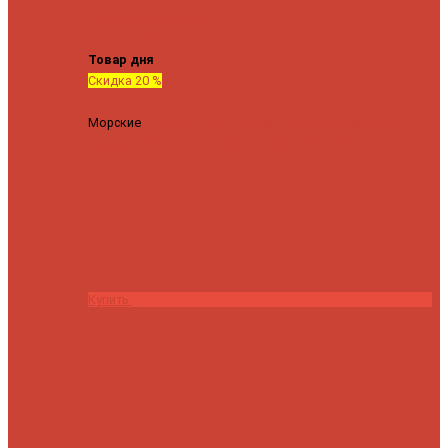
Tenryu
Xesta
Zemex
Zenaq
Zetrix
Товар дня
Скидка 20 %
Морские
Спиннинг Penn Conflict Offshore Tuna 82 XXXH
(Длина 249 см, тест 30-180 гр.)
25140 ₽
20112 ₽
Купить