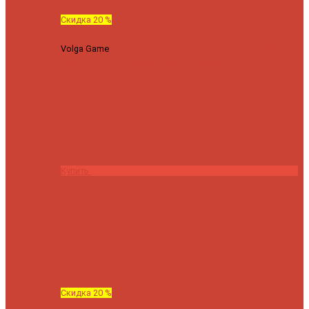
Скидка 20 %
Volga Game
Спиннинг Hearty Rise Volga Game VG-782ML
тест 8-32 г длина 235 см
23040 ₽
18432 ₽
Купить
Скидка 20 %