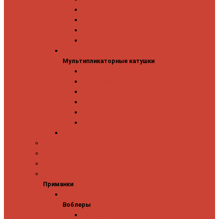
Mitchell
Okuma
Penn
Shimano
Мультипликаторные катушки
Мультипликаторные катушки
13 Fishing
Abu Garcia
Daiwa
Okuma
Penn
Shimano
Морские катушки
Спиннинговые наборы
Фидерные удилища
Фидерные катушки
Приманки
Приманки
Воблеры
Воблеры
Ever Green