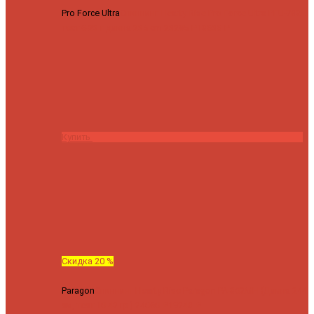
Pro Force Ultra
Спиннинг Hearty Rise Pro Force Ultra PFU-782L
тест 6-23 г длина 235 cm
23295 ₽
18636 ₽
Купить
Скидка 20 %
Paragon
Спиннинг Hearty Rise Paragon PA-802MH (Длина 244
см, тест 10-42 гр.)
24060 ₽
19248 ₽