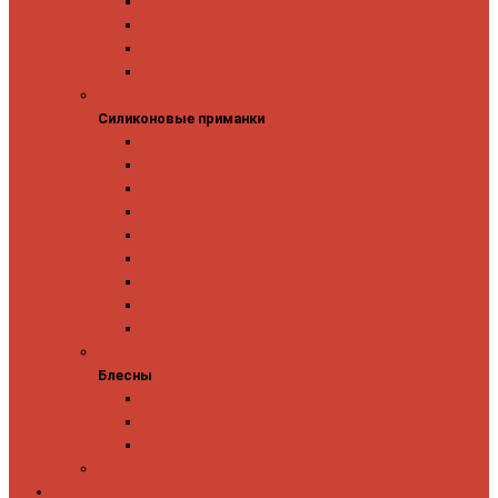
Owner
Panacea
Pontoon 21
Zipbaits
Силиконовые приманки
Силиконовые приманки
GAD
Ever Green
Jara Baits
Jig It
Issei
Keitech
OSP
Owner
Pontoon 21
Блесны
Блесны
Abu Garcia
Antem
Forest
Поролоновые рыбки
Скидки