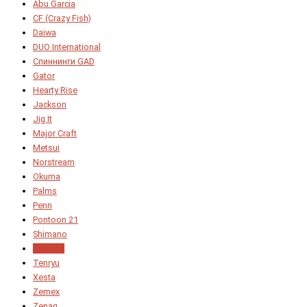
Abu Garcia
CF (Crazy Fish)
Daiwa
DUO International
Спиннинги GAD
Gator
Hearty Rise
Jackson
Jig It
Major Craft
Metsui
Norstream
Okuma
Palms
Penn
Pontoon 21
Shimano
Tailwalk
Tenryu
Xesta
Zemex
Zenaq