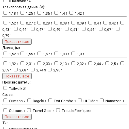
В наличии
14
Транспортная длина, (м):
1,18
1,25
1,36
1,4
1,42
1
1
1
1
1
1,52
0,27
0,28
0,38
0,39
0,4
0,42
1
2
1
1
1
1
1
0,43
0,44
0,47
0,49
0,51
0,54
0,67
1
1
1
1
1
1
1
0,79
1
Показать все
Длина, (м):
1,52
1,55
1,67
1,83
1,9
3
1
1
1
1
1,92
2,01
2,03
2,13
2,32
2,44
2,5
1
1
1
1
1
2
1
2,59
2,68
2,74
2,95
1
1
3
1
Показать все
Производитель:
Tailwalk
21
Серия:
Crimson
Dageki
Erst Combo
Hi-Tide
Namazon
2
1
1
2
1
Outback
Travel Gear
Troutia Feerique
1
8
5
Показать все
Тип: