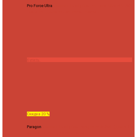
Pro Force Ultra
Спиннинг Hearty Rise Pro Force Ultra PFU-782L
тест 6-23 г длина 235 cm
23295 ₽
18636 ₽
Купить
Скидка 20 %
Paragon
Спиннинг Hearty Rise Paragon PA-802MH (Длина 244
см, тест 10-42 гр.)
24060 ₽
19248 ₽