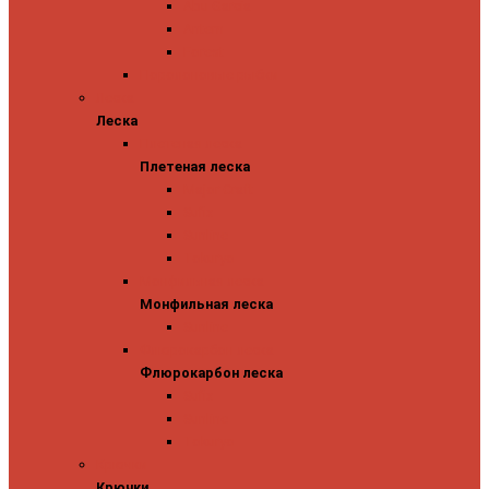
Abu Garcia
Antem
Forest
Поролоновые рыбки
Леска
Леска
Плетеная леска
Плетеная леска
Major Craft
Sufix
Sunline
Tokuryo
Монфильная леска
Монфильная леска
Sunline
Флюрокарбон леска
Флюрокарбон леска
Sufix
Sunline
Tokuryo
Крючки
Крючки