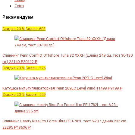
Zetrix
Рекомендуем
Скидка 20 %
Баллы: 603
Спиннинг Penn Conflict Offshore Tuna 82 XXXH (Длина 249 см, тест 30-180
гр.)
25140 ₽
20112 ₽
Скидка 20 %
Баллы: 276
Катушка мультипликаторная Penn 209LC Level Wind
11499 ₽
9199 ₽
Скидка 20 %
Баллы: 559
Спиннинг Hearty Rise Pro Force Ultra PFU-782L тест 6-23 г длина 235 cm
23295 ₽
18636 ₽