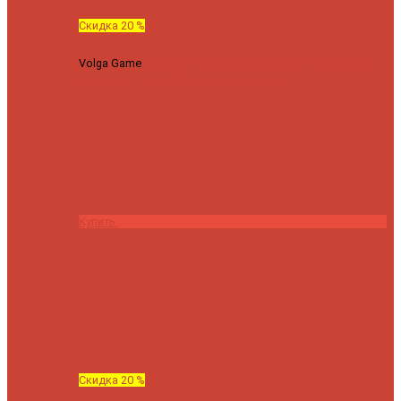
Скидка 20 %
Volga Game
Спиннинг Hearty Rise Volga Game VG-782ML
тест 8-32 г длина 235 см
23040 ₽
18432 ₽
Купить
Скидка 20 %