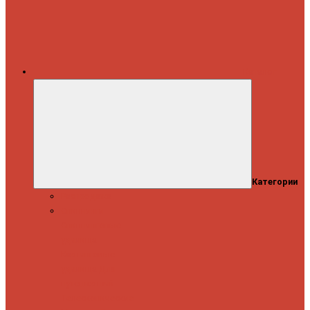
Каталог
Категории
Распродажа
Спиннинги
Спиннинговые
удилища
Кастинговые
удилища
Для
путешествий
Телескопические