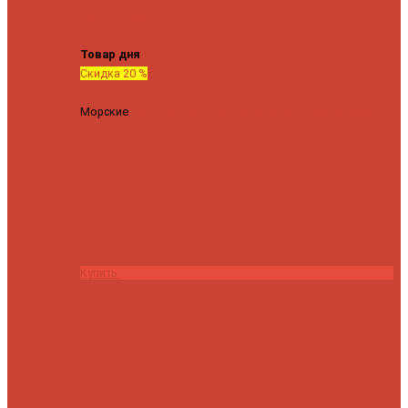
Tenryu
Xesta
Zemex
Zenaq
Zetrix
Товар дня
Скидка 20 %
Морские
Спиннинг Penn Conflict Offshore Tuna 82 XXXH
(Длина 249 см, тест 30-180 гр.)
25140 ₽
20112 ₽
Купить