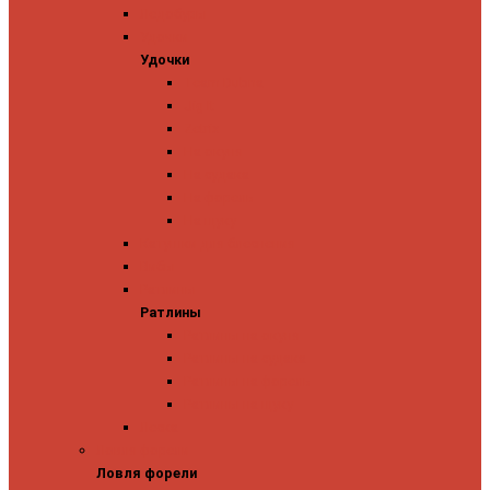
Ледобуры
Удочки
Удочки
Team Dubna
Jig It
Zetrix
На окуня
На судака
На форель
На щуку
Катушки для блеснения
Вибы
Ратлины
Ратлины
Ратлины на окуня
Ратлины на судака
Ратлины на форель
Ратлины на щуку
Леска
Ловля форели
Ловля форели