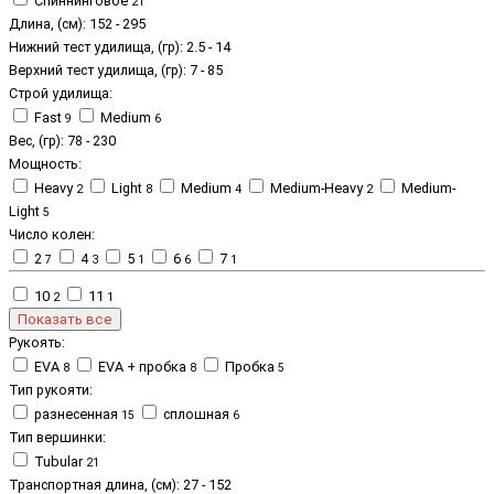
Спиннинговое
21
Длина, (см):
152
-
295
Нижний тест удилища, (гр):
2.5
-
14
Верхний тест удилища, (гр):
7
-
85
Строй удилища:
Fast
Medium
9
6
Вес, (гр):
78
-
230
Мощность:
Heavy
Light
Medium
Medium-Heavy
Medium-
2
8
4
2
Light
5
Число колен:
2
4
5
6
7
7
3
1
6
1
10
11
2
1
Показать все
Рукоять:
EVA
EVA + пробка
Пробка
8
8
5
Тип рукояти:
разнесенная
сплошная
15
6
Тип вершинки:
Tubular
21
Транспортная длина, (см):
27
-
152