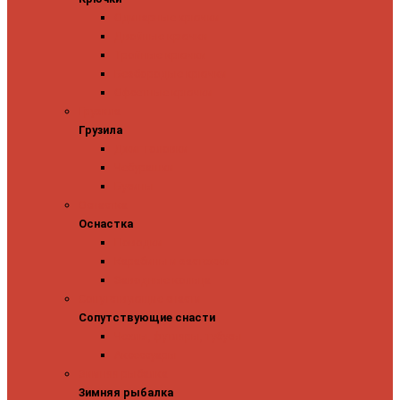
Одинарные крючки
Двойные крючки
Тройные крючки
Безбородые крючки
Офсетные крючки
Грузила
Грузила
Джиг головки
Чебурашки
Бусины
Оснастка
Оснастка
Поводки
Карабины и застежки
Заводные кольца
Сопутствующие снасти
Сопутствующие снасти
Чехлы, футляры, тубусы
Аксессуары
Зимняя рыбалка
Зимняя рыбалка