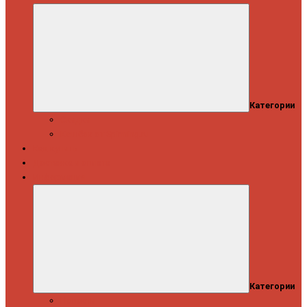
Категории
Скидки
Кешбэк от Spinning.ru
Как купить
Доставка и оплата
Информация
Категории
Новости