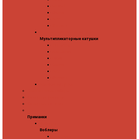
Mitchell
Okuma
Penn
Shimano
Мультипликаторные катушки
Мультипликаторные катушки
13 Fishing
Abu Garcia
Daiwa
Okuma
Penn
Shimano
Морские катушки
Спиннинговые наборы
Фидерные удилища
Фидерные катушки
Приманки
Приманки
Воблеры
Воблеры
Ever Green