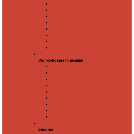
GAD
IMA
Megabass
OSP
Owner
Panacea
Pontoon 21
Zipbaits
Силиконовые приманки
Силиконовые приманки
GAD
Ever Green
Jara Baits
Jig It
Issei
Keitech
OSP
Owner
Pontoon 21
Блесны
Блесны