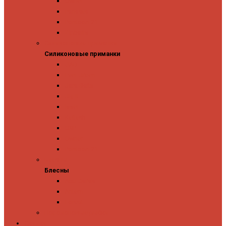
Owner
Panacea
Pontoon 21
Zipbaits
Силиконовые приманки
Силиконовые приманки
GAD
Ever Green
Jara Baits
Jig It
Issei
Keitech
OSP
Owner
Pontoon 21
Блесны
Блесны
Abu Garcia
Antem
Forest
Поролоновые рыбки
Скидки