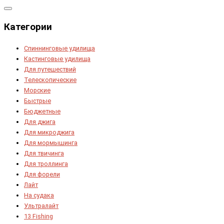
Категории
Спиннинговые удилища
Кастинговые удилища
Для путешествий
Телескопические
Морские
Быстрые
Бюджетные
Для джига
Для микроджига
Для мормышинга
Для твичинга
Для троллинга
Для форели
Лайт
На судака
Ультралайт
13 Fishing