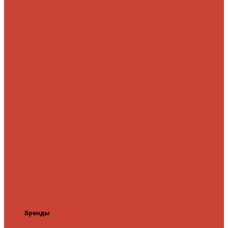
микроджига
Для
мормышинга
Для
твичинга
Для
троллинга
Для
форели
Лайт
На судака
Ультралайт
13 Fishing
Abu Garcia
CF (Crazy
Fish)
Daiwa
DUO
International
Спиннинги GAD
Gator
Hearty Rise
Jackson
Jig It
Major Craft
Metsui
Norstream
Okuma
Palms
Penn
Pontoon
21
Shimano
Tailwalk
Tenryu
Xesta
Zemex
Zenaq
Zetrix
Бренды