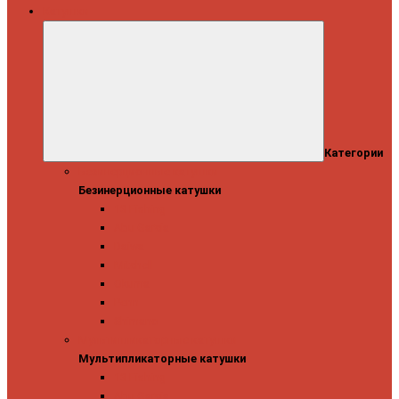
Катушки
Категории
Безинерционные катушки
Безинерционные катушки
13 Fishing
Abu Garcia
Daiwa
Mitchell
Okuma
Penn
Shimano
Мультипликаторные катушки
Мультипликаторные катушки
13 Fishing
Abu Garcia