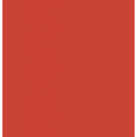
Морские
Быстрые
Бюджетные
Для
джига
Для
микроджига
Для
мормышинга
Для
твичинга
Для
троллинга
Для
форели
Лайт
На судака
Ультралайт
13
Fishing
Abu Garcia
CF (Crazy Fish)
Daiwa
DUO
International
Спиннинги GAD
Gator
Hearty Rise
Jackson
Jig It
Major Craft
Metsui
Norstream
Okuma
Palms
Penn
Pontoon 21
Shimano
Tailwalk