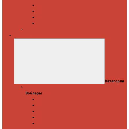
Daiwa
Okuma
Penn
Shimano
Морские катушки
Приманки
Категории
Воблеры
Воблеры
Ever Green
GAD
IMA
Megabass
OSP