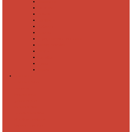
Спиннинги
Катушки
Резина
Блесны
Воблеры
Крючки
Груза, головки, застежки
Флюорокарбон
Шнуры
Коробки
Сумки
Ящики
Спиннинги
Спиннинговые
удилища
Кастинговые
удилища
Для
путешествий
Телескопические
Морские
Быстрые
Бюджетные
Для
джига
Для