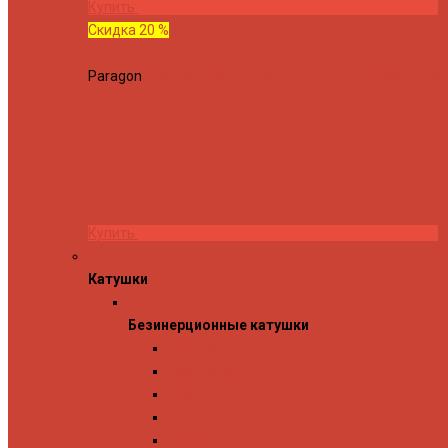
Купить
Скидка 20 %
Paragon
Спиннинг Hearty Rise Paragon PA-802MH (Длина
Купить
Катушки
Катушки
Безинерционные катушки
Безинерционные катушки
13 Fishing
Abu Garcia
Daiwa
Mitchell
Okuma