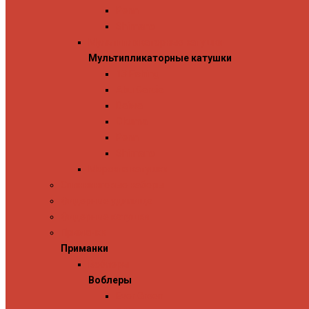
Penn
Shimano
Мультипликаторные катушки
Мультипликаторные катушки
13 Fishing
Abu Garcia
Daiwa
Okuma
Penn
Shimano
Морские катушки
Спиннинговые наборы
Фидерные удилища
Фидерные катушки
Приманки
Приманки
Воблеры
Воблеры
Ever Green