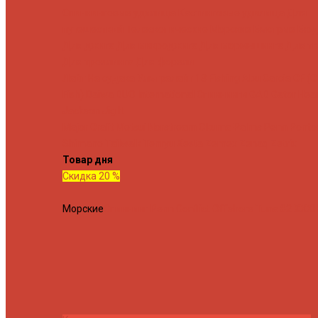
Спиннинговые удилища
Кастинговые удилища
Для
путешествий
Телескопические
Морские
Быстрые
Бюд
Для джига
Для микроджига
Для мормышинга
Для тв
Для троллинга
Для форели
Лайт
На судака
Ультралайт
13 Fishing
Abu Garcia
CF (C
Fish)
Daiwa
DUO International
Спиннинги GAD
Gator
Hear
Jackson
Jig It
Major Craft
Metsui
Norstream
Okuma
Palms
Penn
Ponto
Shimano
Tailwalk
Tenryu
Xesta
Zemex
Zenaq
Zetrix
Товар дня
Скидка 20 %
Морские
Спиннинг Penn Conflict Offshore Tuna 82 XXXH 