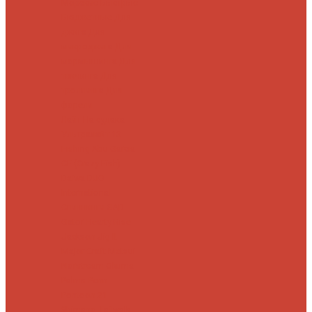
Морские
Быстрые
Бюджетные
Для
джига
Для
микроджига
Для
мормышинга
Для
твичинга
Для
троллинга
Для
форели
Лайт
На судака
Ультралайт
13
Fishing
Abu Garcia
CF (Crazy Fish)
Daiwa
DUO
International
Спиннинги GAD
Gator
Hearty Rise
Jackson
Jig It
Major Craft
Metsui
Norstream
Okuma
Palms
Penn
Pontoon 21
Shimano
Tailwalk