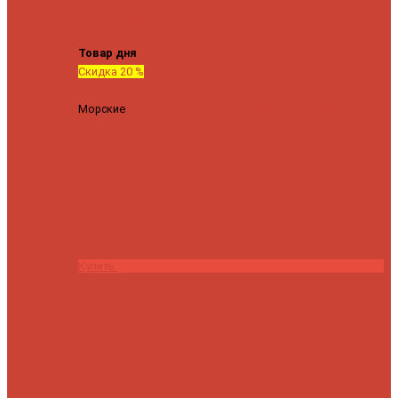
Tenryu
Xesta
Zemex
Zenaq
Zetrix
Товар дня
Скидка 20 %
Морские
Спиннинг Penn Conflict Offshore Tuna 82 XXXH
(Длина 249 см, тест 30-180 гр.)
25140 ₽
20112 ₽
Купить