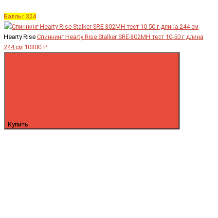
Баллы: 324
Hearty Rise
Спиннинг Hearty Rise Stalker SRE-802MH тест 10-50 г длина
244 см
10800 ₽
Купить