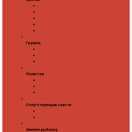
Одинарные крючки
Двойные крючки
Тройные крючки
Безбородые крючки
Офсетные крючки
Грузила
Грузила
Джиг головки
Чебурашки
Бусины
Оснастка
Оснастка
Поводки
Карабины и застежки
Заводные кольца
Сопутствующие снасти
Сопутствующие снасти
Чехлы, футляры, тубусы
Аксессуары
Зимняя рыбалка
Зимняя рыбалка