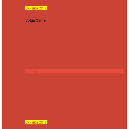
Скидка 20 %
Volga Game
Спиннинг Hearty Rise Volga Game VG-782ML
тест 8-32 г длина 235 см
23040 ₽
18432 ₽
Купить
Скидка 20 %