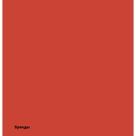
микроджига
Для
мормышинга
Для
твичинга
Для
троллинга
Для
форели
Лайт
На судака
Ультралайт
13 Fishing
Abu Garcia
CF (Crazy
Fish)
Daiwa
DUO
International
Спиннинги GAD
Gator
Hearty Rise
Jackson
Jig It
Major Craft
Metsui
Norstream
Okuma
Palms
Penn
Pontoon
21
Shimano
Tailwalk
Tenryu
Xesta
Zemex
Zenaq
Zetrix
Бренды