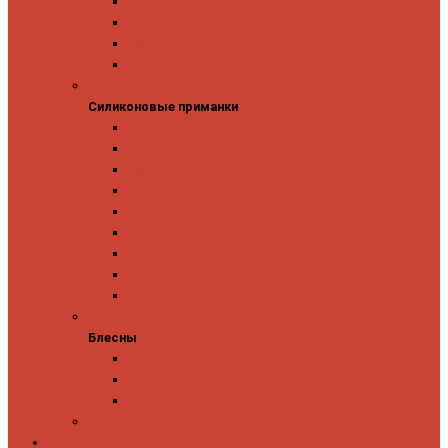
Owner
Panacea
Pontoon 21
Zipbaits
Силиконовые приманки
Силиконовые приманки
GAD
Ever Green
Jara Baits
Jig It
Issei
Keitech
OSP
Owner
Pontoon 21
Блесны
Блесны
Abu Garcia
Antem
Forest
Поролоновые рыбки
Скидки