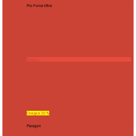
Pro Force Ultra
Спиннинг Hearty Rise Pro Force Ultra PFU-782L
тест 6-23 г длина 235 cm
23295 ₽
18636 ₽
Купить
Скидка 20 %
Paragon
Спиннинг Hearty Rise Paragon PA-802MH (Длина 244
см, тест 10-42 гр.)
24060 ₽
19248 ₽