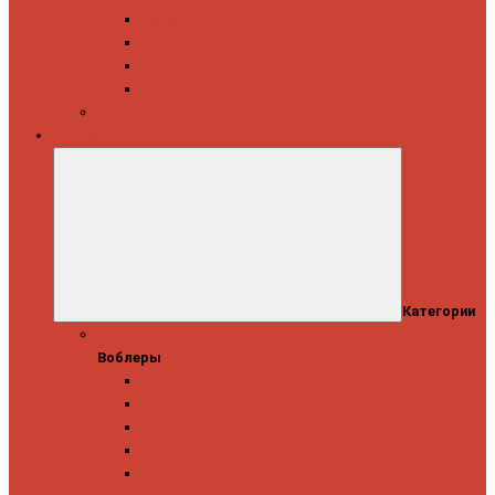
Daiwa
Okuma
Penn
Shimano
Морские катушки
Приманки
Категории
Воблеры
Воблеры
Ever Green
GAD
IMA
Megabass
OSP