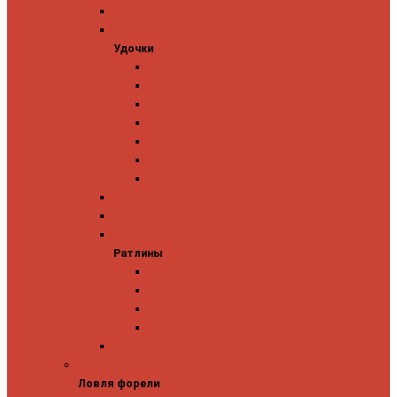
Ледобуры
Удочки
Удочки
Team Dubna
Jig It
Zetrix
На окуня
На судака
На форель
На щуку
Катушки для блеснения
Вибы
Ратлины
Ратлины
Ратлины на окуня
Ратлины на судака
Ратлины на форель
Ратлины на щуку
Леска
Ловля форели
Ловля форели