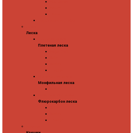
Abu Garcia
Antem
Forest
Поролоновые рыбки
Леска
Леска
Плетеная леска
Плетеная леска
Major Craft
Sufix
Sunline
Tokuryo
Монфильная леска
Монфильная леска
Sunline
Флюрокарбон леска
Флюрокарбон леска
Sufix
Sunline
Tokuryo
Крючки
Крючки