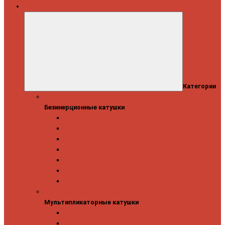
Катушки
Категории
Безинерционные катушки
Безинерционные катушки
13 Fishing
Abu Garcia
Daiwa
Mitchell
Okuma
Penn
Shimano
Мультипликаторные катушки
Мультипликаторные катушки
13 Fishing
Abu Garcia