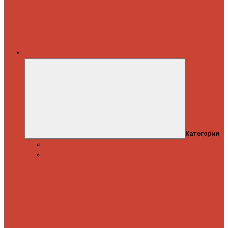
Каталог
Категории
Распродажа
Спиннинги
Спиннинговые
удилища
Кастинговые
удилища
Для
путешествий
Телескопические