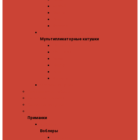
Mitchell
Okuma
Penn
Shimano
Мультипликаторные катушки
Мультипликаторные катушки
13 Fishing
Abu Garcia
Daiwa
Okuma
Penn
Shimano
Морские катушки
Спиннинговые наборы
Фидерные удилища
Фидерные катушки
Приманки
Приманки
Воблеры
Воблеры
Ever Green