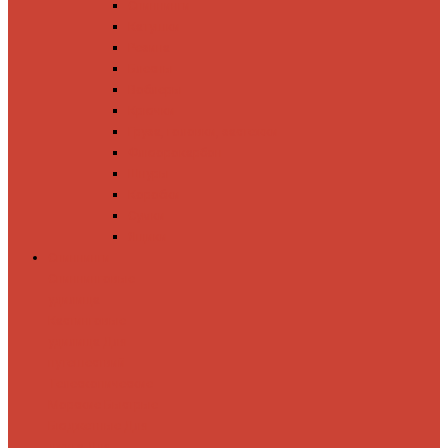
Спиннинги
Катушки
Резина
Блесны
Воблеры
Крючки
Груза, головки, застежки
Флюорокарбон
Шнуры
Коробки
Сумки
Ящики
Спиннинги
Спиннинговые
удилища
Кастинговые
удилища
Для
путешествий
Телескопические
Морские
Быстрые
Бюджетные
Для
джига
Для