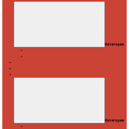
Категории
Скидки
Кешбэк от Spinning.ru
Как купить
Доставка и оплата
Информация
Категории
Новости