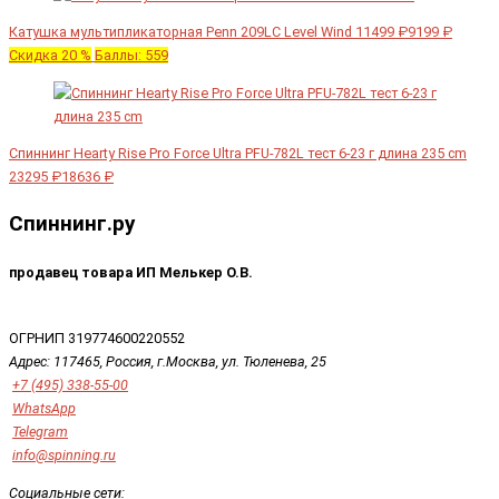
Катушка мультипликаторная Penn 209LC Level Wind
11499 ₽
9199 ₽
Скидка 20 %
Баллы: 559
Спиннинг Hearty Rise Pro Force Ultra PFU-782L тест 6-23 г длина 235 cm
23295 ₽
18636 ₽
Спиннинг.ру
продавец товара ИП Мелькер О.В.
ОГРНИП 319774600220552
Адрес:
117465
, Россия,
г.Москва
,
ул. Тюленева, 25
+7 (495) 338-55-00
WhatsApp
Telegram
info@spinning.ru
Социальные сети: