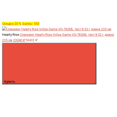
Скидка 20 %
Баллы: 553
Hearty Rise
Спиннинг Hearty Rise Volga Game VG-782ML тест 8-32 г длина
235 см
23040 ₽
18432 ₽
Купить