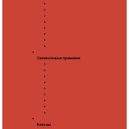
GAD
IMA
Megabass
OSP
Owner
Panacea
Pontoon 21
Zipbaits
Силиконовые приманки
Силиконовые приманки
GAD
Ever Green
Jara Baits
Jig It
Issei
Keitech
OSP
Owner
Pontoon 21
Блесны
Блесны