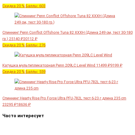
Скидка 20 %
Баллы: 603
Спиннинг Penn Conflict Offshore Tuna 82 XXXH (Длина 249 см, тест 30-180
гр.)
25140 ₽
20112 ₽
Скидка 20 %
Баллы: 276
Катушка мультипликаторная Penn 209LC Level Wind
11499 ₽
9199 ₽
Скидка 20 %
Баллы: 559
Спиннинг Hearty Rise Pro Force Ultra PFU-782L тест 6-23 г длина 235 cm
23295 ₽
18636 ₽
Часто интересует