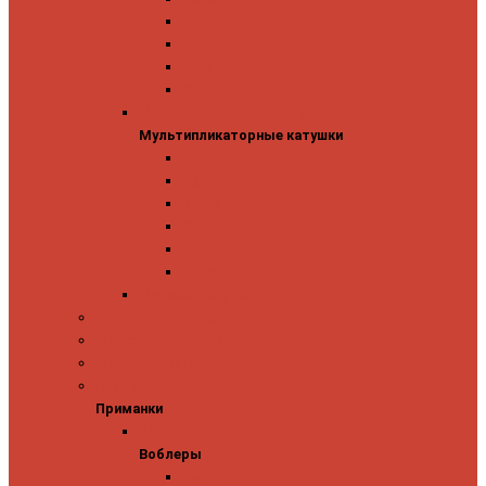
Mitchell
Okuma
Penn
Shimano
Мультипликаторные катушки
Мультипликаторные катушки
13 Fishing
Abu Garcia
Daiwa
Okuma
Penn
Shimano
Морские катушки
Спиннинговые наборы
Фидерные удилища
Фидерные катушки
Приманки
Приманки
Воблеры
Воблеры
Ever Green