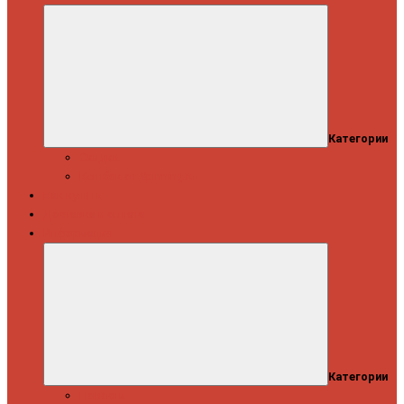
Категории
Скидки
Кешбэк от Spinning.ru
Как купить
Доставка и оплата
Информация
Категории
Новости