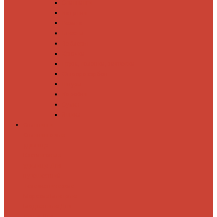
Спиннинги
Катушки
Резина
Блесны
Воблеры
Крючки
Груза, головки, застежки
Флюорокарбон
Шнуры
Коробки
Сумки
Ящики
Спиннинги
Спиннинговые
удилища
Кастинговые
удилища
Для
путешествий
Телескопические
Морские
Быстрые
Бюджетные
Для
джига
Для