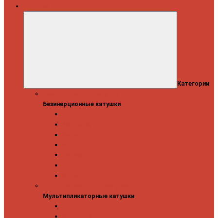
Катушки
Категории
Безинерционные катушки
Безинерционные катушки
13 Fishing
Abu Garcia
Daiwa
Mitchell
Okuma
Penn
Shimano
Мультипликаторные катушки
Мультипликаторные катушки
13 Fishing
Abu Garcia