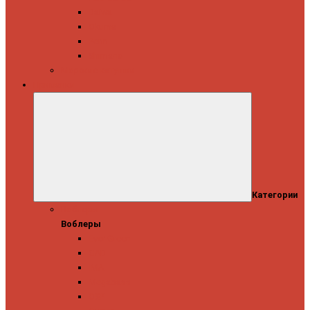
Daiwa
Okuma
Penn
Shimano
Морские катушки
Приманки
Категории
Воблеры
Воблеры
Ever Green
GAD
IMA
Megabass
OSP