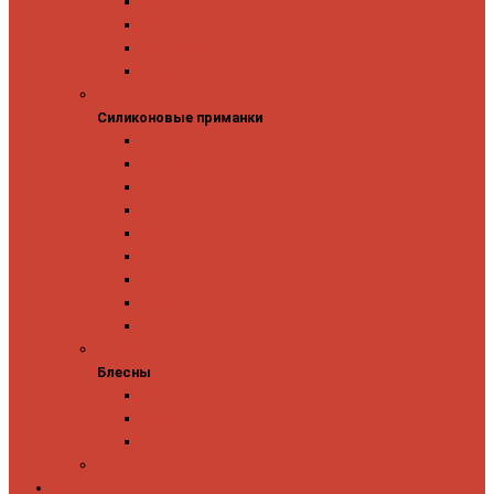
Owner
Panacea
Pontoon 21
Zipbaits
Силиконовые приманки
Силиконовые приманки
GAD
Ever Green
Jara Baits
Jig It
Issei
Keitech
OSP
Owner
Pontoon 21
Блесны
Блесны
Abu Garcia
Antem
Forest
Поролоновые рыбки
Скидки