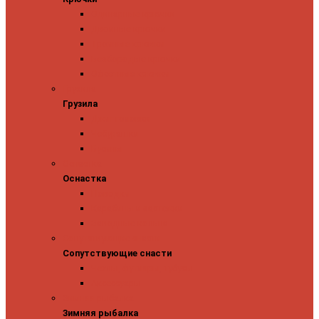
Одинарные крючки
Двойные крючки
Тройные крючки
Безбородые крючки
Офсетные крючки
Грузила
Грузила
Джиг головки
Чебурашки
Бусины
Оснастка
Оснастка
Поводки
Карабины и застежки
Заводные кольца
Сопутствующие снасти
Сопутствующие снасти
Чехлы, футляры, тубусы
Аксессуары
Зимняя рыбалка
Зимняя рыбалка