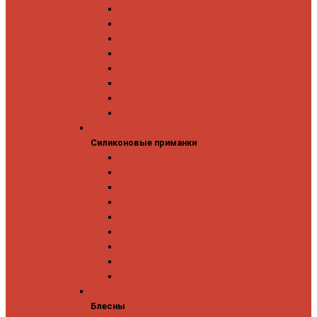
GAD
IMA
Megabass
OSP
Owner
Panacea
Pontoon 21
Zipbaits
Силиконовые приманки
Силиконовые приманки
GAD
Ever Green
Jara Baits
Jig It
Issei
Keitech
OSP
Owner
Pontoon 21
Блесны
Блесны