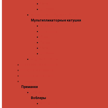
Penn
Shimano
Мультипликаторные катушки
Мультипликаторные катушки
13 Fishing
Abu Garcia
Daiwa
Okuma
Penn
Shimano
Морские катушки
Спиннинговые наборы
Фидерные удилища
Фидерные катушки
Приманки
Приманки
Воблеры
Воблеры
Ever Green