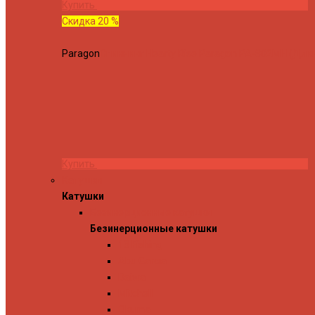
Купить
Скидка 20 %
Paragon
Спиннинг Hearty Rise Paragon PA-802MH (Длина
Купить
Катушки
Катушки
Безинерционные катушки
Безинерционные катушки
13 Fishing
Abu Garcia
Daiwa
Mitchell
Okuma