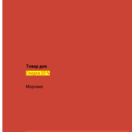
Спиннинговые удилища
Кастинговые удилища
Для
путешествий
Телескопические
Морские
Быстрые
Бюд
Для джига
Для микроджига
Для мормышинга
Для тв
Для троллинга
Для форели
Лайт
На судака
Ультралайт
13 Fishing
Abu Garcia
CF (C
Fish)
Daiwa
DUO International
Спиннинги GAD
Gator
Hear
Jackson
Jig It
Major Craft
Metsui
Norstream
Okuma
Palms
Penn
Ponto
Shimano
Tailwalk
Tenryu
Xesta
Zemex
Zenaq
Zetrix
Товар дня
Скидка 20 %
Морские
Спиннинг Penn Conflict Offshore Tuna 82 XXXH 