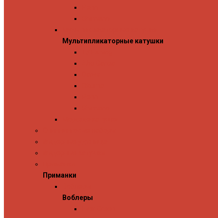
Penn
Shimano
Мультипликаторные катушки
Мультипликаторные катушки
13 Fishing
Abu Garcia
Daiwa
Okuma
Penn
Shimano
Морские катушки
Спиннинговые наборы
Фидерные удилища
Фидерные катушки
Приманки
Приманки
Воблеры
Воблеры
Ever Green