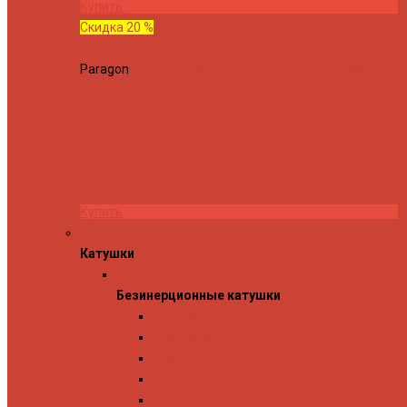
Купить
Скидка 20 %
Paragon
Спиннинг Hearty Rise Paragon PA-802MH (Длина
Купить
Катушки
Катушки
Безинерционные катушки
Безинерционные катушки
13 Fishing
Abu Garcia
Daiwa
Mitchell
Okuma