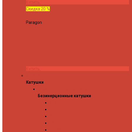
Купить
Скидка 20 %
Paragon
Спиннинг Hearty Rise Paragon PA-802MH (Длина
Купить
Катушки
Катушки
Безинерционные катушки
Безинерционные катушки
13 Fishing
Abu Garcia
Daiwa
Mitchell
Okuma