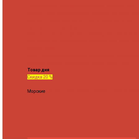
Спиннинговые удилища
Кастинговые удилища
Для
путешествий
Телескопические
Морские
Быстрые
Бюд
Для джига
Для микроджига
Для мормышинга
Для тв
Для троллинга
Для форели
Лайт
На судака
Ультралайт
13 Fishing
Abu Garcia
CF (C
Fish)
Daiwa
DUO International
Спиннинги GAD
Gator
Hear
Jackson
Jig It
Major Craft
Metsui
Norstream
Okuma
Palms
Penn
Ponto
Shimano
Tailwalk
Tenryu
Xesta
Zemex
Zenaq
Zetrix
Товар дня
Скидка 20 %
Морские
Спиннинг Penn Conflict Offshore Tuna 82 XXXH 