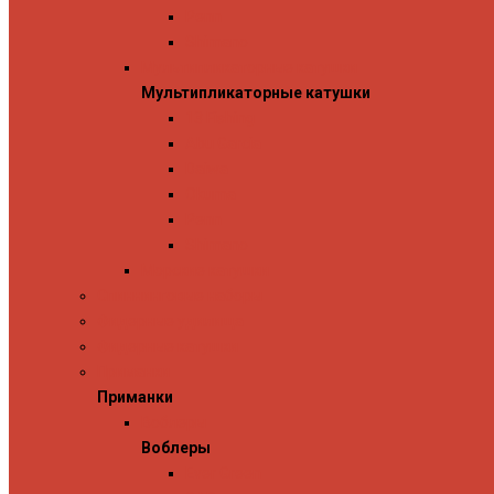
Penn
Shimano
Мультипликаторные катушки
Мультипликаторные катушки
13 Fishing
Abu Garcia
Daiwa
Okuma
Penn
Shimano
Морские катушки
Спиннинговые наборы
Фидерные удилища
Фидерные катушки
Приманки
Приманки
Воблеры
Воблеры
Ever Green