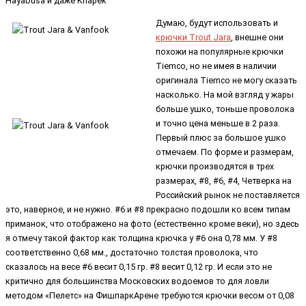
Hayabusa и даже Knapek
Думаю, будут использовать и
крючки Trout Jara
, внешне они
похожи на популярные крючки
Tiemco, но не имея в наличии
оригинала Tiemco не могу сказать
насколько. На мой взгляд у жары
больше ушко, тоньше проволока
и точно цена меньше в 2 раза.
Первый плюс за большое ушко
отмечаем. По форме и размерам,
крючки производятся в трех
размерах, #8, #6, #4, Четверка на
Российский рынок не поставляется
это, наверное, и не нужно. #6 и #8 прекрасно подошли ко всем типам
приманок, что отображено на фото (естественно кроме веки), но здесь
я отмечу такой фактор как толщина крючка у #6 она 0,78 мм. У #8
соответственно 0,68 мм., достаточно толстая проволока, что
сказалось на весе #6 весит 0,15 гр. #8 весит 0,12 гр. И если это не
критично для большинства Московских водоемов то для ловли
методом «Пелетс» на ФишпаркАрене требуются крючки весом от 0,08