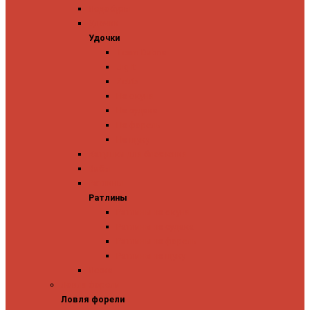
Ледобуры
Удочки
Удочки
Team Dubna
Jig It
Zetrix
На окуня
На судака
На форель
На щуку
Катушки для блеснения
Вибы
Ратлины
Ратлины
Ратлины на окуня
Ратлины на судака
Ратлины на форель
Ратлины на щуку
Леска
Ловля форели
Ловля форели