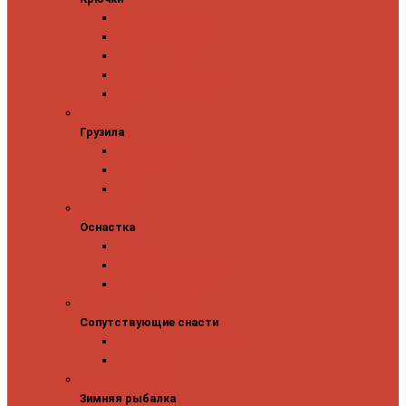
Одинарные крючки
Двойные крючки
Тройные крючки
Безбородые крючки
Офсетные крючки
Грузила
Грузила
Джиг головки
Чебурашки
Бусины
Оснастка
Оснастка
Поводки
Карабины и застежки
Заводные кольца
Сопутствующие снасти
Сопутствующие снасти
Чехлы, футляры, тубусы
Аксессуары
Зимняя рыбалка
Зимняя рыбалка