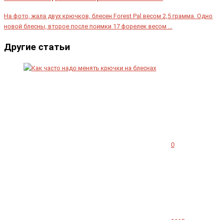
На фото, жала двух крючков, блесен Forest Pal весом 2,5 грамма. Одно
новой блесны, второе после поимки 17 форелек весом ...
Другие статьи
0