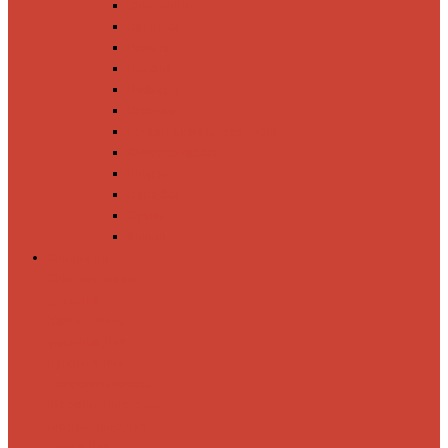
Спиннинги
Катушки
Резина
Блесны
Воблеры
Крючки
Груза, головки, застежки
Флюорокарбон
Шнуры
Коробки
Сумки
Ящики
Спиннинги
Спиннинговые
удилища
Кастинговые
удилища
Для
путешествий
Телескопические
Морские
Быстрые
Бюджетные
Для
джига
Для