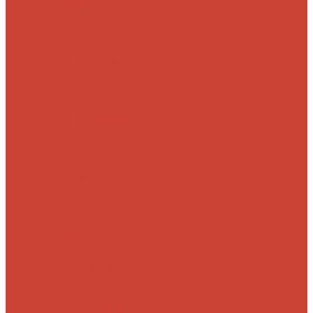
Морские
Быстрые
Бюджетные
Для
джига
Для
микроджига
Для
мормышинга
Для
твичинга
Для
троллинга
Для
форели
Лайт
На судака
Ультралайт
13
Fishing
Abu Garcia
CF (Crazy Fish)
Daiwa
DUO
International
Спиннинги GAD
Gator
Hearty Rise
Jackson
Jig It
Major Craft
Metsui
Norstream
Okuma
Palms
Penn
Pontoon 21
Shimano
Tailwalk