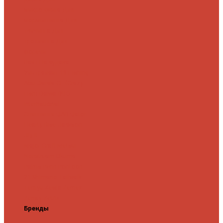
микроджига
Для
мормышинга
Для
твичинга
Для
троллинга
Для
форели
Лайт
На судака
Ультралайт
13 Fishing
Abu Garcia
CF (Crazy
Fish)
Daiwa
DUO
International
Спиннинги GAD
Gator
Hearty Rise
Jackson
Jig It
Major Craft
Metsui
Norstream
Okuma
Palms
Penn
Pontoon
21
Shimano
Tailwalk
Tenryu
Xesta
Zemex
Zenaq
Zetrix
Бренды