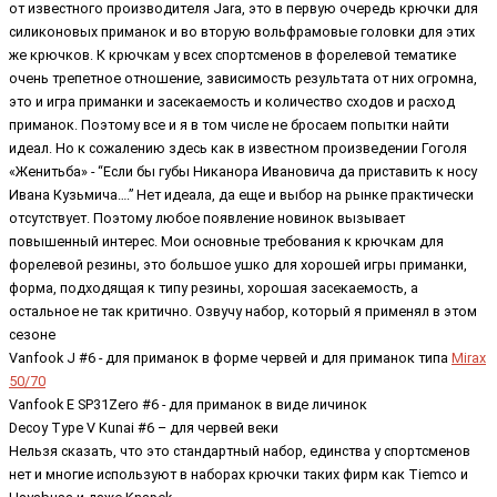
от известного производителя Jara, это в первую очередь крючки для
силиконовых приманок и во вторую вольфрамовые головки для этих
же крючков. К крючкам у всех спортсменов в форелевой тематике
очень трепетное отношение, зависимость результата от них огромна,
это и игра приманки и засекаемость и количество сходов и расход
приманок. Поэтому все и я в том числе не бросаем попытки найти
идеал. Но к сожалению здесь как в известном произведении Гоголя
«Женитьба» - “Если бы губы Никанора Ивановича да приставить к носу
Ивана Кузьмича….” Нет идеала, да еще и выбор на рынке практически
отсутствует. Поэтому любое появление новинок вызывает
повышенный интерес. Мои основные требования к крючкам для
форелевой резины, это большое ушко для хорошей игры приманки,
форма, подходящая к типу резины, хорошая засекаемость, а
остальное не так критично. Озвучу набор, который я применял в этом
сезоне
Vanfook J #6 - для приманок в форме червей и для приманок типа
Mirax
50/70
Vanfook E SP31Zero #6 - для приманок в виде личинок
Decoy Type V Kunai #6 – для червей веки
Нельзя сказать, что это стандартный набор, единства у спортсменов
нет и многие используют в наборах крючки таких фирм как Tiemco и