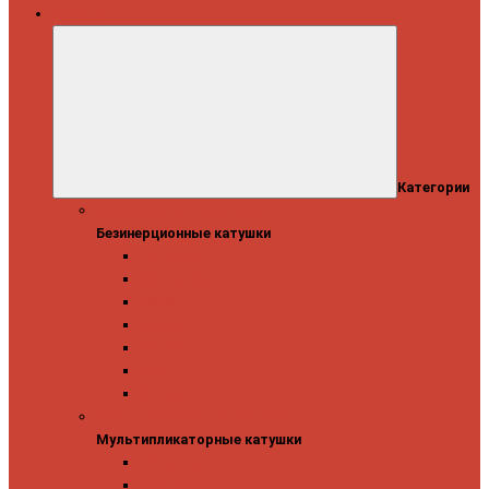
Катушки
Категории
Безинерционные катушки
Безинерционные катушки
13 Fishing
Abu Garcia
Daiwa
Mitchell
Okuma
Penn
Shimano
Мультипликаторные катушки
Мультипликаторные катушки
13 Fishing
Abu Garcia