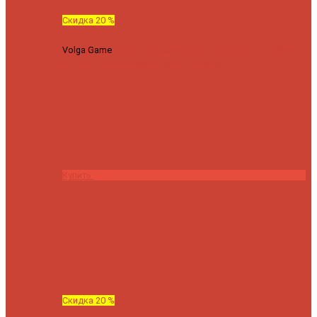
Скидка 20 %
Volga Game
Спиннинг Hearty Rise Volga Game VG-782ML
тест 8-32 г длина 235 см
23040 ₽
18432 ₽
Купить
Скидка 20 %