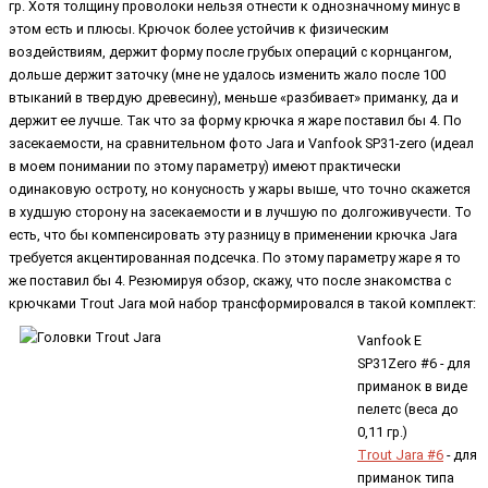
гр. Хотя толщину проволоки нельзя отнести к однозначному минус в
этом есть и плюсы. Крючок более устойчив к физическим
воздействиям, держит форму после грубых операций с корнцангом,
дольше держит заточку (мне не удалось изменить жало после 100
втыканий в твердую древесину), меньше «разбивает» приманку, да и
держит ее лучше. Так что за форму крючка я жаре поставил бы 4. По
засекаемости, на сравнительном фото Jara и Vanfook SP31-zero (идеал
в моем понимании по этому параметру) имеют практически
одинаковую остроту, но конусность у жары выше, что точно скажется
в худшую сторону на засекаемости и в лучшую по долгоживучести. То
есть, что бы компенсировать эту разницу в применении крючка Jara
требуется акцентированная подсечка. По этому параметру жаре я то
же поставил бы 4. Резюмируя обзор, скажу, что после знакомства с
крючками Trout Jara мой набор трансформировался в такой комплект:
Vanfook E
SP31Zero #6 - для
приманок в виде
пелетс (веса до
0,11 гр.)
Trout Jara #6
- для
приманок типа