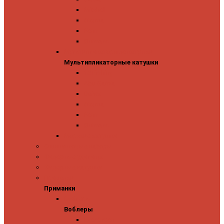
Mitchell
Okuma
Penn
Shimano
Мультипликаторные катушки
Мультипликаторные катушки
13 Fishing
Abu Garcia
Daiwa
Okuma
Penn
Shimano
Морские катушки
Спиннинговые наборы
Фидерные удилища
Фидерные катушки
Приманки
Приманки
Воблеры
Воблеры
Ever Green