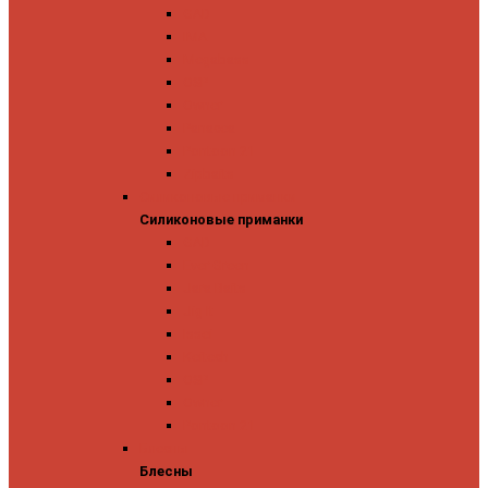
GAD
IMA
Megabass
OSP
Owner
Panacea
Pontoon 21
Zipbaits
Силиконовые приманки
Силиконовые приманки
GAD
Ever Green
Jara Baits
Jig It
Issei
Keitech
OSP
Owner
Pontoon 21
Блесны
Блесны