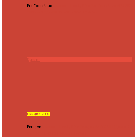
Pro Force Ultra
Спиннинг Hearty Rise Pro Force Ultra PFU-782L
тест 6-23 г длина 235 cm
23295 ₽
18636 ₽
Купить
Скидка 20 %
Paragon
Спиннинг Hearty Rise Paragon PA-802MH (Длина 244
см, тест 10-42 гр.)
24060 ₽
19248 ₽