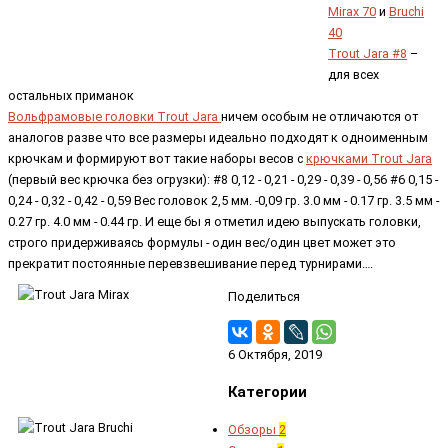
Mirax 70
и
Bruchi
40
Trout Jara #8
–
для всех
остальных приманок
Вольфрамовые головки Trout Jara
ничем особым не отличаются от
аналогов разве что все размеры идеально подходят к одноименным
крючкам и формируют вот такие наборы весов с
крючками Trout Jara
(первый вес крючка без огрузки): #8 0,12 - 0,21 - 0,29 - 0,39 - 0,56 #6 0,15 -
0,24 - 0,32 - 0,42 - 0,59 Вес головок 2,5 мм. -0,09 гр. 3.0 мм - 0.17 гр. 3.5 мм -
0.27 гр. 4.0 мм - 0.44 гр. И еще бы я отметил идею выпускать головки,
строго придерживаясь формулы - один вес/один цвет может это
прекратит постоянные перевзвешивание перед турнирами….
Поделиться
6 Октября, 2019
Категории
Обзоры
2