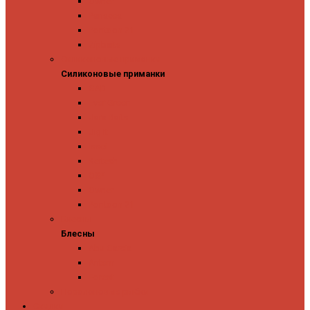
Owner
Panacea
Pontoon 21
Zipbaits
Силиконовые приманки
Силиконовые приманки
GAD
Ever Green
Jara Baits
Jig It
Issei
Keitech
OSP
Owner
Pontoon 21
Блесны
Блесны
Abu Garcia
Antem
Forest
Поролоновые рыбки
Скидки