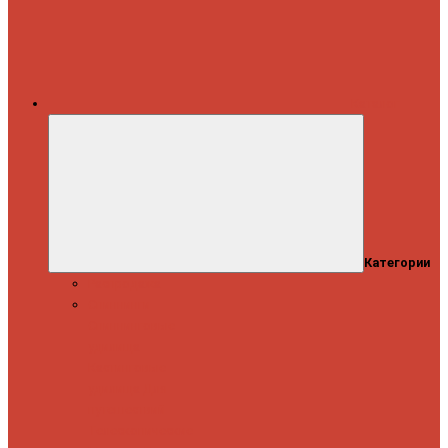
Каталог
Категории
Распродажа
Спиннинги
Спиннинговые
удилища
Кастинговые
удилища
Для
путешествий
Телескопические