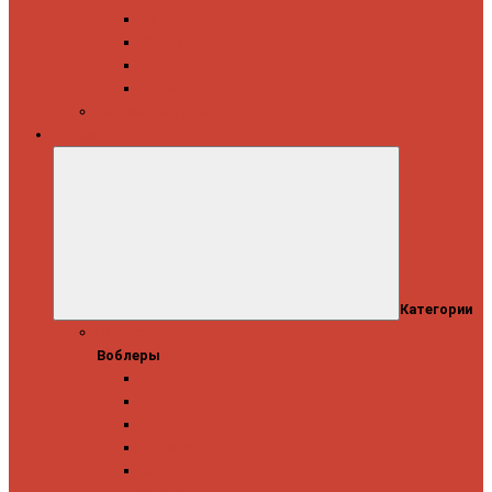
Daiwa
Okuma
Penn
Shimano
Морские катушки
Приманки
Категории
Воблеры
Воблеры
Ever Green
GAD
IMA
Megabass
OSP