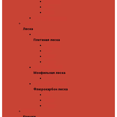
Abu Garcia
Antem
Forest
Поролоновые рыбки
Леска
Леска
Плетеная леска
Плетеная леска
Major Craft
Sufix
Sunline
Tokuryo
Монфильная леска
Монфильная леска
Sunline
Флюрокарбон леска
Флюрокарбон леска
Sufix
Sunline
Tokuryo
Крючки
Крючки