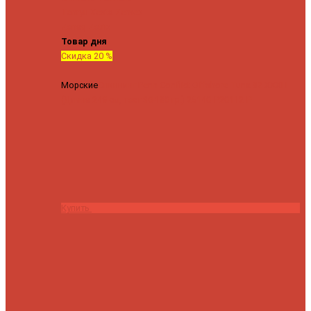
Tenryu
Xesta
Zemex
Zenaq
Zetrix
Товар дня
Скидка 20 %
Морские
Спиннинг Penn Conflict Offshore Tuna 82 XXXH
(Длина 249 см, тест 30-180 гр.)
25140 ₽
20112 ₽
Купить