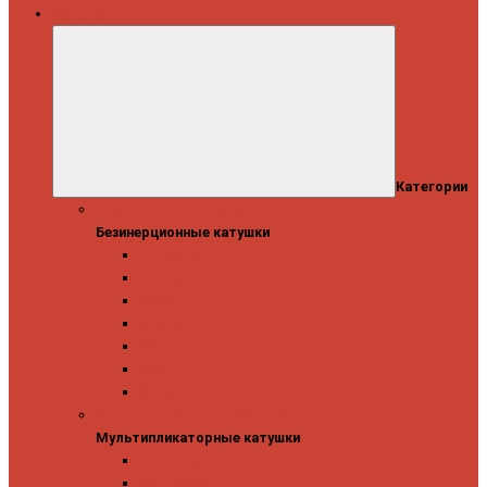
Катушки
Категории
Безинерционные катушки
Безинерционные катушки
13 Fishing
Abu Garcia
Daiwa
Mitchell
Okuma
Penn
Shimano
Мультипликаторные катушки
Мультипликаторные катушки
13 Fishing
Abu Garcia