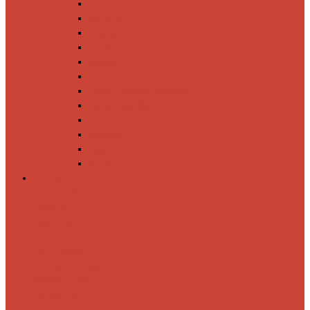
Спиннинги
Катушки
Резина
Блесны
Воблеры
Крючки
Груза, головки, застежки
Флюорокарбон
Шнуры
Коробки
Сумки
Ящики
Спиннинги
Спиннинговые
удилища
Кастинговые
удилища
Для
путешествий
Телескопические
Морские
Быстрые
Бюджетные
Для
джига
Для