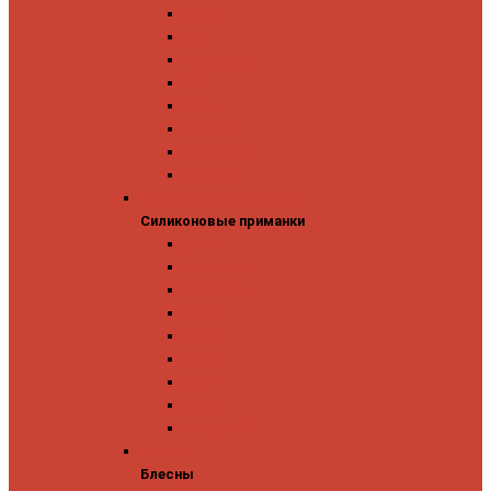
GAD
IMA
Megabass
OSP
Owner
Panacea
Pontoon 21
Zipbaits
Силиконовые приманки
Силиконовые приманки
GAD
Ever Green
Jara Baits
Jig It
Issei
Keitech
OSP
Owner
Pontoon 21
Блесны
Блесны