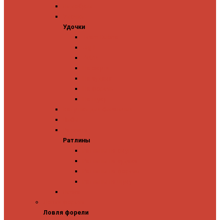
Ледобуры
Удочки
Удочки
Team Dubna
Jig It
Zetrix
На окуня
На судака
На форель
На щуку
Катушки для блеснения
Вибы
Ратлины
Ратлины
Ратлины на окуня
Ратлины на судака
Ратлины на форель
Ратлины на щуку
Леска
Ловля форели
Ловля форели