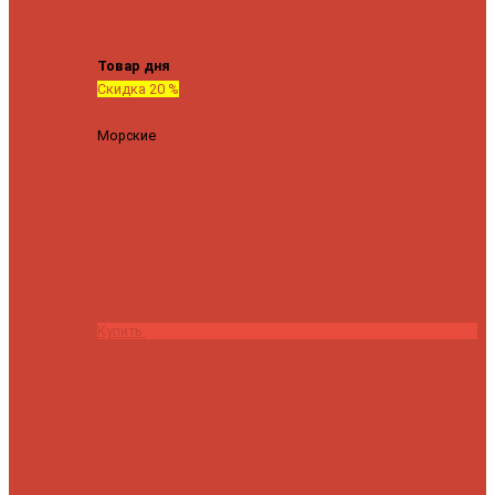
Tenryu
Xesta
Zemex
Zenaq
Zetrix
Товар дня
Скидка 20 %
Морские
Спиннинг Penn Conflict Offshore Tuna 82 XXXH
(Длина 249 см, тест 30-180 гр.)
25140 ₽
20112 ₽
Купить