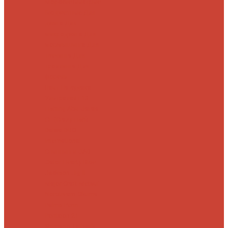
Морские
Быстрые
Бюджетные
Для
джига
Для
микроджига
Для
мормышинга
Для
твичинга
Для
троллинга
Для
форели
Лайт
На судака
Ультралайт
13
Fishing
Abu Garcia
CF (Crazy Fish)
Daiwa
DUO
International
Спиннинги GAD
Gator
Hearty Rise
Jackson
Jig It
Major Craft
Metsui
Norstream
Okuma
Palms
Penn
Pontoon 21
Shimano
Tailwalk