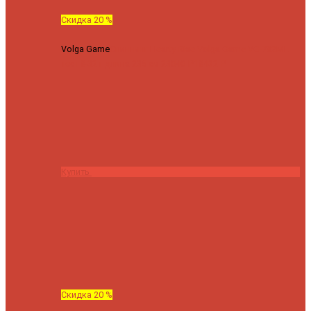
Скидка 20 %
Volga Game
Спиннинг Hearty Rise Volga Game VG-782ML
тест 8-32 г длина 235 см
23040 ₽
18432 ₽
Купить
Скидка 20 %