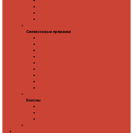
Owner
Panacea
Pontoon 21
Zipbaits
Силиконовые приманки
Силиконовые приманки
GAD
Ever Green
Jara Baits
Jig It
Issei
Keitech
OSP
Owner
Pontoon 21
Блесны
Блесны
Abu Garcia
Antem
Forest
Поролоновые рыбки
Скидки