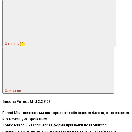
Отзывы
(0)
Описание
Блесна Forest MIU 2,2 #02
Forest Miu - изящная миниатюрная колеблющаяся блесна, относящаяся
к семейству «форелевых».
Тонкое тело и классическая форма приманки позволяют с
одинаковым успехом использовать ее на различных глубинах, в