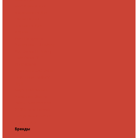
микроджига
Для
мормышинга
Для
твичинга
Для
троллинга
Для
форели
Лайт
На судака
Ультралайт
13 Fishing
Abu Garcia
CF (Crazy
Fish)
Daiwa
DUO
International
Спиннинги GAD
Gator
Hearty Rise
Jackson
Jig It
Major Craft
Metsui
Norstream
Okuma
Palms
Penn
Pontoon
21
Shimano
Tailwalk
Tenryu
Xesta
Zemex
Zenaq
Zetrix
Бренды