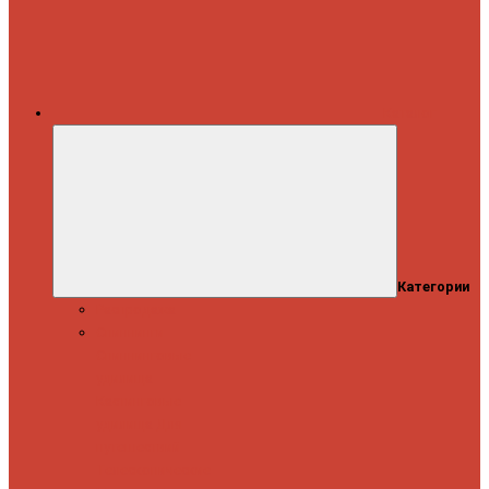
Каталог
Категории
Распродажа
Спиннинги
Спиннинговые
удилища
Кастинговые
удилища
Для
путешествий
Телескопические