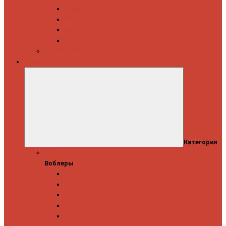
Daiwa
Okuma
Penn
Shimano
Морские катушки
Приманки
Категории
Воблеры
Воблеры
Ever Green
GAD
IMA
Megabass
OSP