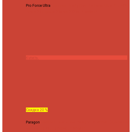
Pro Force Ultra
Спиннинг Hearty Rise Pro Force Ultra PFU-782L
тест 6-23 г длина 235 cm
23295 ₽
18636 ₽
Купить
Скидка 20 %
Paragon
Спиннинг Hearty Rise Paragon PA-802MH (Длина 244
см, тест 10-42 гр.)
24060 ₽
19248 ₽