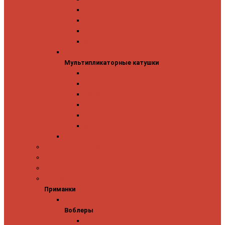
Mitchell
Okuma
Penn
Shimano
Мультипликаторные катушки
Мультипликаторные катушки
13 Fishing
Abu Garcia
Daiwa
Okuma
Penn
Shimano
Морские катушки
Спиннинговые наборы
Фидерные удилища
Фидерные катушки
Приманки
Приманки
Воблеры
Воблеры
Ever Green