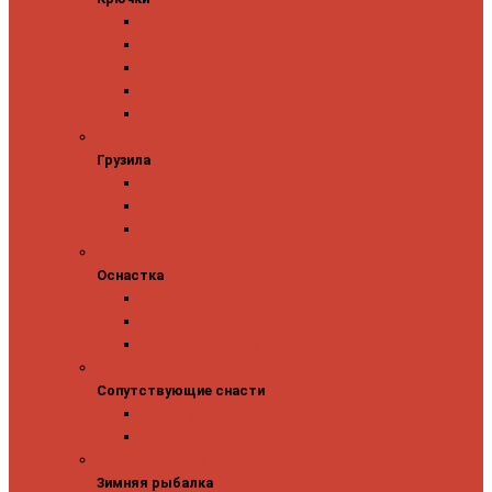
Одинарные крючки
Двойные крючки
Тройные крючки
Безбородые крючки
Офсетные крючки
Грузила
Грузила
Джиг головки
Чебурашки
Бусины
Оснастка
Оснастка
Поводки
Карабины и застежки
Заводные кольца
Сопутствующие снасти
Сопутствующие снасти
Чехлы, футляры, тубусы
Аксессуары
Зимняя рыбалка
Зимняя рыбалка