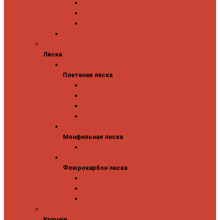
Abu Garcia
Antem
Forest
Поролоновые рыбки
Леска
Леска
Плетеная леска
Плетеная леска
Major Craft
Sufix
Sunline
Tokuryo
Монфильная леска
Монфильная леска
Sunline
Флюрокарбон леска
Флюрокарбон леска
Sufix
Sunline
Tokuryo
Крючки
Крючки