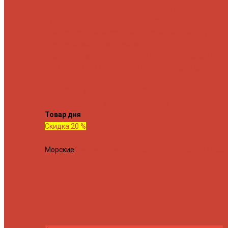
Спиннинговые удилища
Кастинговые удилища
Для
путешествий
Телескопические
Морские
Быстрые
Бюд
Для джига
Для микроджига
Для мормышинга
Для тв
Для троллинга
Для форели
Лайт
На судака
Ультралайт
13 Fishing
Abu Garcia
CF (C
Fish)
Daiwa
DUO International
Спиннинги GAD
Gator
Hear
Jackson
Jig It
Major Craft
Metsui
Norstream
Okuma
Palms
Penn
Ponto
Shimano
Tailwalk
Tenryu
Xesta
Zemex
Zenaq
Zetrix
Товар дня
Скидка 20 %
Морские
Спиннинг Penn Conflict Offshore Tuna 82 XXXH 