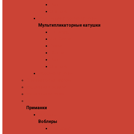
Penn
Shimano
Мультипликаторные катушки
Мультипликаторные катушки
13 Fishing
Abu Garcia
Daiwa
Okuma
Penn
Shimano
Морские катушки
Спиннинговые наборы
Фидерные удилища
Фидерные катушки
Приманки
Приманки
Воблеры
Воблеры
Ever Green