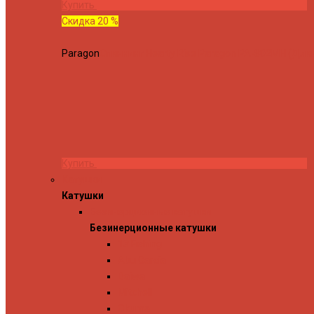
Купить
Скидка 20 %
Paragon
Спиннинг Hearty Rise Paragon PA-802MH (Длина
Купить
Катушки
Катушки
Безинерционные катушки
Безинерционные катушки
13 Fishing
Abu Garcia
Daiwa
Mitchell
Okuma