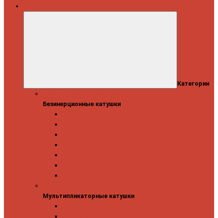
Катушки
Категории
Безинерционные катушки
Безинерционные катушки
13 Fishing
Abu Garcia
Daiwa
Mitchell
Okuma
Penn
Shimano
Мультипликаторные катушки
Мультипликаторные катушки
13 Fishing
Abu Garcia