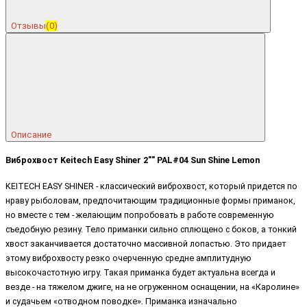
Отзывы
(0)
Описание
Виброхвост Keitech Easy Shiner 2"" PAL#04 Sun Shine Lemon
KEITECH EASY SHINER - классический виброхвост, который придется по
нраву рыболовам, предпочитающим традиционные формы приманок,
но вместе с тем - желающим попробовать в работе современную
съедобную резину. Тело приманки сильно сплющено с боков, а тонкий
хвост заканчивается достаточно массивной лопастью. Это придает
этому виброхвосту резко очерченную средне амплитудную
высокочастотную игру. Такая приманка будет актуальна всегда и
везде - на тяжелом джиге, на не огруженном оснащении, на «Каролине»
и судачьем «отводном поводке». Приманка изначально