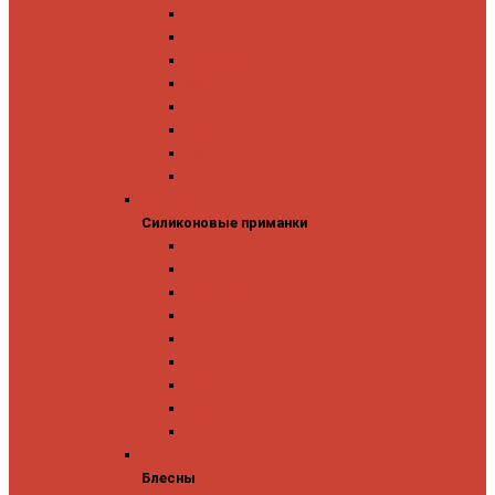
GAD
IMA
Megabass
OSP
Owner
Panacea
Pontoon 21
Zipbaits
Силиконовые приманки
Силиконовые приманки
GAD
Ever Green
Jara Baits
Jig It
Issei
Keitech
OSP
Owner
Pontoon 21
Блесны
Блесны