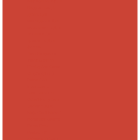
Морские
Быстрые
Бюджетные
Для
джига
Для
микроджига
Для
мормышинга
Для
твичинга
Для
троллинга
Для
форели
Лайт
На судака
Ультралайт
13
Fishing
Abu Garcia
CF (Crazy Fish)
Daiwa
DUO
International
Спиннинги GAD
Gator
Hearty Rise
Jackson
Jig It
Major Craft
Metsui
Norstream
Okuma
Palms
Penn
Pontoon 21
Shimano
Tailwalk