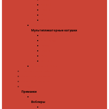
Mitchell
Okuma
Penn
Shimano
Мультипликаторные катушки
Мультипликаторные катушки
13 Fishing
Abu Garcia
Daiwa
Okuma
Penn
Shimano
Морские катушки
Спиннинговые наборы
Фидерные удилища
Фидерные катушки
Приманки
Приманки
Воблеры
Воблеры
Ever Green