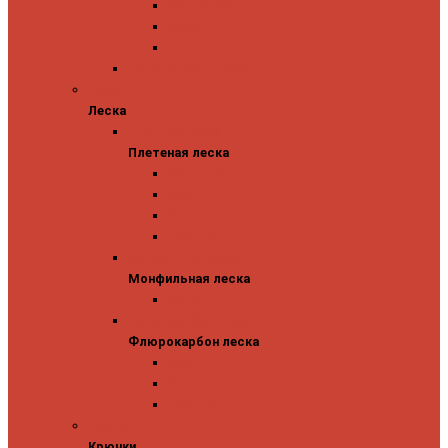
Abu Garcia
Antem
Forest
Поролоновые рыбки
Леска
Леска
Плетеная леска
Плетеная леска
Major Craft
Sufix
Sunline
Tokuryo
Монфильная леска
Монфильная леска
Sunline
Флюрокарбон леска
Флюрокарбон леска
Sufix
Sunline
Tokuryo
Крючки
Крючки