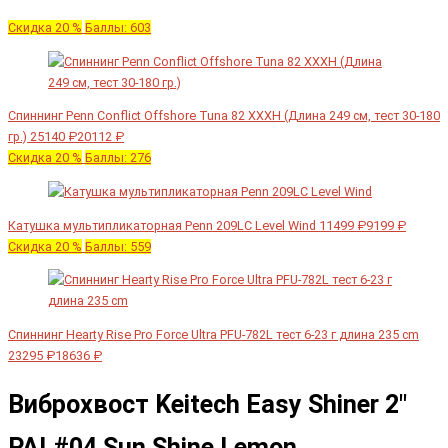
Скидка 20 %
Баллы: 603
Спиннинг Penn Conflict Offshore Tuna 82 XXXH (Длина 249 см, тест 30-180
гр.)
25140 ₽
20112 ₽
Скидка 20 %
Баллы: 276
Катушка мультипликаторная Penn 209LC Level Wind
11499 ₽
9199 ₽
Скидка 20 %
Баллы: 559
Спиннинг Hearty Rise Pro Force Ultra PFU-782L тест 6-23 г длина 235 cm
23295 ₽
18636 ₽
Виброхвост Keitech Easy Shiner 2"
PAL#04 Sun Shine Lemon