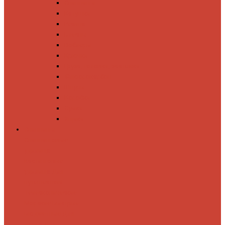
Спиннинги
Катушки
Резина
Блесны
Воблеры
Крючки
Груза, головки, застежки
Флюорокарбон
Шнуры
Коробки
Сумки
Ящики
Спиннинги
Спиннинговые
удилища
Кастинговые
удилища
Для
путешествий
Телескопические
Морские
Быстрые
Бюджетные
Для
джига
Для