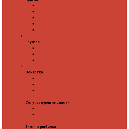
Одинарные крючки
Двойные крючки
Тройные крючки
Безбородые крючки
Офсетные крючки
Грузила
Грузила
Джиг головки
Чебурашки
Бусины
Оснастка
Оснастка
Поводки
Карабины и застежки
Заводные кольца
Сопутствующие снасти
Сопутствующие снасти
Чехлы, футляры, тубусы
Аксессуары
Зимняя рыбалка
Зимняя рыбалка