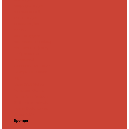
микроджига
Для
мормышинга
Для
твичинга
Для
троллинга
Для
форели
Лайт
На судака
Ультралайт
13 Fishing
Abu Garcia
CF (Crazy
Fish)
Daiwa
DUO
International
Спиннинги GAD
Gator
Hearty Rise
Jackson
Jig It
Major Craft
Metsui
Norstream
Okuma
Palms
Penn
Pontoon
21
Shimano
Tailwalk
Tenryu
Xesta
Zemex
Zenaq
Zetrix
Бренды