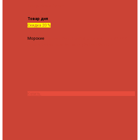
Tenryu
Xesta
Zemex
Zenaq
Zetrix
Товар дня
Скидка 20 %
Морские
Спиннинг Penn Conflict Offshore Tuna 82 XXXH
(Длина 249 см, тест 30-180 гр.)
25140 ₽
20112 ₽
Купить