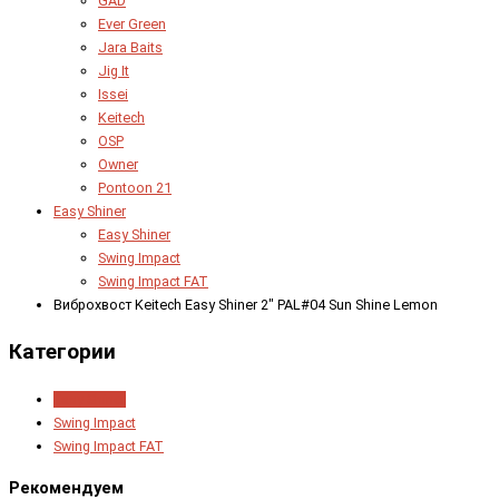
GAD
Ever Green
Jara Baits
Jig It
Issei
Keitech
OSP
Owner
Pontoon 21
Easy Shiner
Easy Shiner
Swing Impact
Swing Impact FAT
Виброхвост Keitech Easy Shiner 2" PAL#04 Sun Shine Lemon
Категории
Easy Shiner
Swing Impact
Swing Impact FAT
Рекомендуем