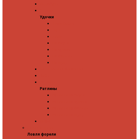
Ледобуры
Удочки
Удочки
Team Dubna
Jig It
Zetrix
На окуня
На судака
На форель
На щуку
Катушки для блеснения
Вибы
Ратлины
Ратлины
Ратлины на окуня
Ратлины на судака
Ратлины на форель
Ратлины на щуку
Леска
Ловля форели
Ловля форели