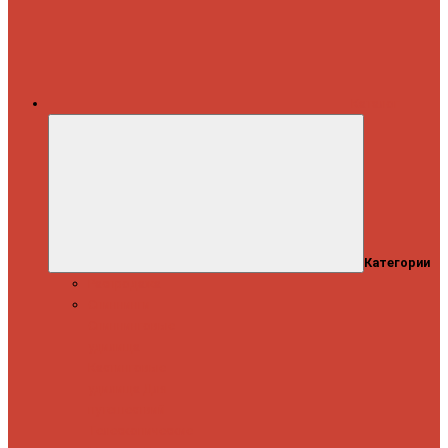
Каталог
Категории
Распродажа
Спиннинги
Спиннинговые
удилища
Кастинговые
удилища
Для
путешествий
Телескопические