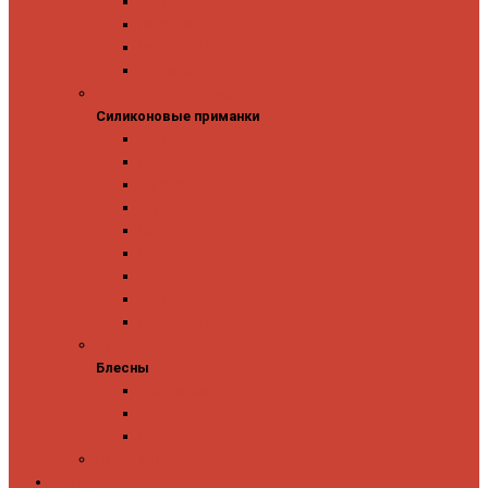
Owner
Panacea
Pontoon 21
Zipbaits
Силиконовые приманки
Силиконовые приманки
GAD
Ever Green
Jara Baits
Jig It
Issei
Keitech
OSP
Owner
Pontoon 21
Блесны
Блесны
Abu Garcia
Antem
Forest
Поролоновые рыбки
Скидки