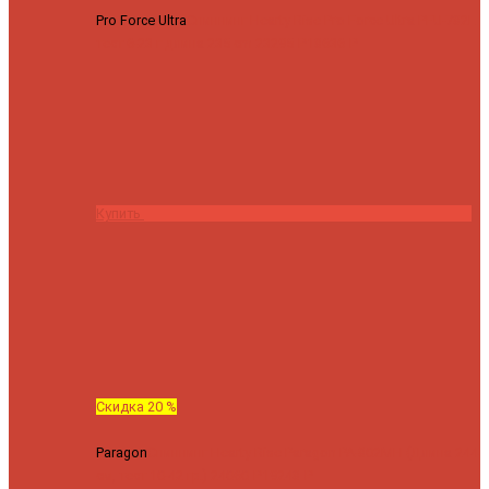
Pro Force Ultra
Спиннинг Hearty Rise Pro Force Ultra PFU-782L
тест 6-23 г длина 235 cm
23295 ₽
18636 ₽
Купить
Скидка 20 %
Paragon
Спиннинг Hearty Rise Paragon PA-802MH (Длина 244
см, тест 10-42 гр.)
24060 ₽
19248 ₽