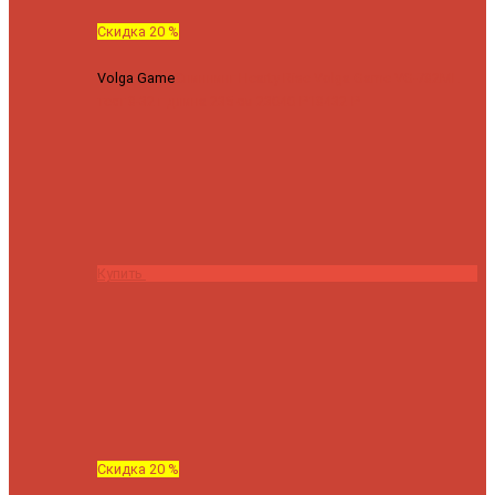
Скидка 20 %
Volga Game
Спиннинг Hearty Rise Volga Game VG-782ML
тест 8-32 г длина 235 см
23040 ₽
18432 ₽
Купить
Скидка 20 %