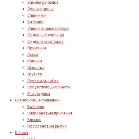
Зимняя рыбалка
Ловля форели
Спиннинги
Катушки
Спиннинговые наборы
Фидерные удилища
Фидерные катушки
Приманки
Леска
Крючки
Оснастка
Грузила
Сумки и коробки
Сопутствующие снасти
Распродажа
Силиконовые приманки
Воблеры
Силиконовые приманки
Блесны
Поролоновые рыбки
Keitech