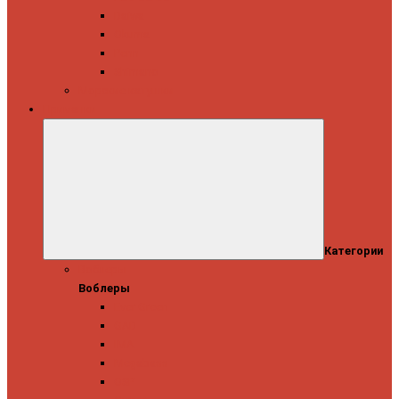
Daiwa
Okuma
Penn
Shimano
Морские катушки
Приманки
Категории
Воблеры
Воблеры
Ever Green
GAD
IMA
Megabass
OSP