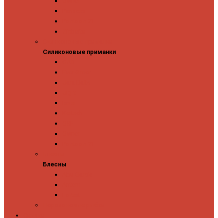
Owner
Panacea
Pontoon 21
Zipbaits
Силиконовые приманки
Силиконовые приманки
GAD
Ever Green
Jara Baits
Jig It
Issei
Keitech
OSP
Owner
Pontoon 21
Блесны
Блесны
Abu Garcia
Antem
Forest
Поролоновые рыбки
Скидки