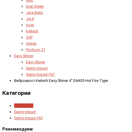
GAD
Ever Green
Jara Baits
Jig It
Issei
Keitech
OSP
Owner
Pontoon 21
Easy Shiner
Easy Shiner
Swing Impact
Swing Impact FAT
Виброхвост Keitech Easy Shiner 4" EA#05 Hot Fire Tiger
Категории
Easy Shiner
Swing Impact
Swing Impact FAT
Рекомендуем