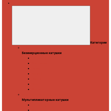
Катушки
Категории
Безинерционные катушки
Безинерционные катушки
13 Fishing
Abu Garcia
Daiwa
Mitchell
Okuma
Penn
Shimano
Мультипликаторные катушки
Мультипликаторные катушки
13 Fishing
Abu Garcia