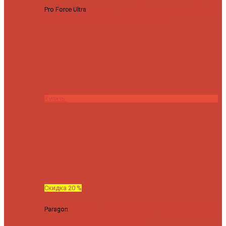
Pro Force Ultra
Спиннинг Hearty Rise Pro Force Ultra PFU-782L
тест 6-23 г длина 235 cm
23295 ₽
18636 ₽
Купить
Скидка 20 %
Paragon
Спиннинг Hearty Rise Paragon PA-802MH (Длина 244
см, тест 10-42 гр.)
24060 ₽
19248 ₽