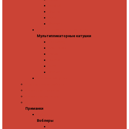
Mitchell
Okuma
Penn
Shimano
Мультипликаторные катушки
Мультипликаторные катушки
13 Fishing
Abu Garcia
Daiwa
Okuma
Penn
Shimano
Морские катушки
Спиннинговые наборы
Фидерные удилища
Фидерные катушки
Приманки
Приманки
Воблеры
Воблеры
Ever Green