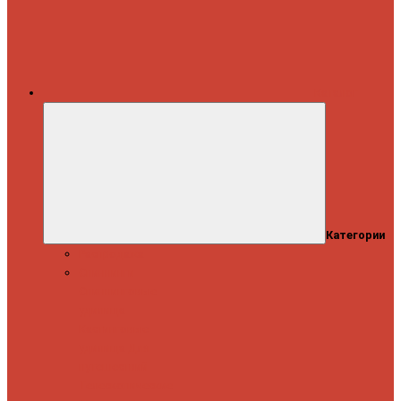
Каталог
Категории
Распродажа
Спиннинги
Спиннинговые
удилища
Кастинговые
удилища
Для
путешествий
Телескопические