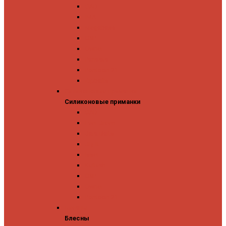
GAD
IMA
Megabass
OSP
Owner
Panacea
Pontoon 21
Zipbaits
Силиконовые приманки
Силиконовые приманки
GAD
Ever Green
Jara Baits
Jig It
Issei
Keitech
OSP
Owner
Pontoon 21
Блесны
Блесны