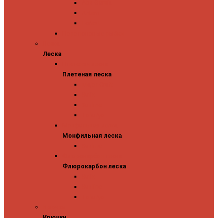
Abu Garcia
Antem
Forest
Поролоновые рыбки
Леска
Леска
Плетеная леска
Плетеная леска
Major Craft
Sufix
Sunline
Tokuryo
Монфильная леска
Монфильная леска
Sunline
Флюрокарбон леска
Флюрокарбон леска
Sufix
Sunline
Tokuryo
Крючки
Крючки