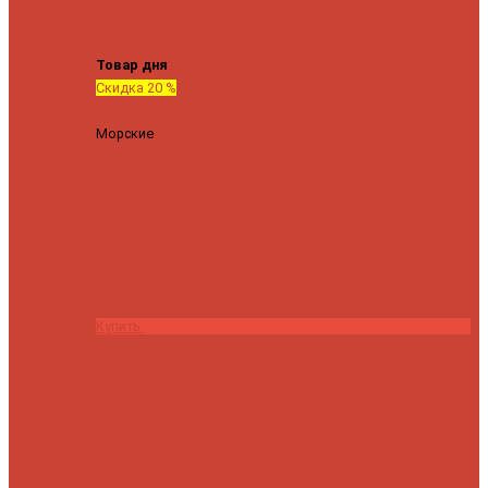
Tenryu
Xesta
Zemex
Zenaq
Zetrix
Товар дня
Скидка 20 %
Морские
Спиннинг Penn Conflict Offshore Tuna 82 XXXH
(Длина 249 см, тест 30-180 гр.)
25140 ₽
20112 ₽
Купить