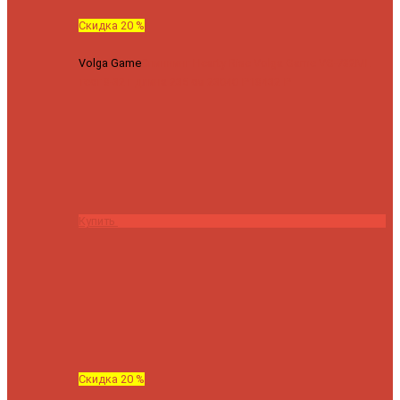
Скидка 20 %
Volga Game
Спиннинг Hearty Rise Volga Game VG-782ML
тест 8-32 г длина 235 см
23040 ₽
18432 ₽
Купить
Скидка 20 %