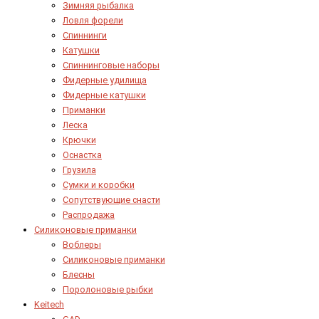
Зимняя рыбалка
Ловля форели
Спиннинги
Катушки
Спиннинговые наборы
Фидерные удилища
Фидерные катушки
Приманки
Леска
Крючки
Оснастка
Грузила
Сумки и коробки
Сопутствующие снасти
Распродажа
Силиконовые приманки
Воблеры
Силиконовые приманки
Блесны
Поролоновые рыбки
Keitech