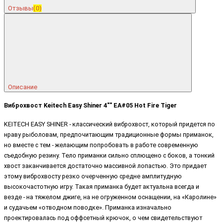
Отзывы
(0)
Описание
Виброхвост Keitech Easy Shiner 4"" EA#05 Hot Fire Tiger
KEITECH EASY SHINER - классический виброхвост, который придется по
нраву рыболовам, предпочитающим традиционные формы приманок,
но вместе с тем - желающим попробовать в работе современную
съедобную резину. Тело приманки сильно сплющено с боков, а тонкий
хвост заканчивается достаточно массивной лопастью. Это придает
этому виброхвосту резко очерченную средне амплитудную
высокочастотную игру. Такая приманка будет актуальна всегда и
везде - на тяжелом джиге, на не огруженном оснащении, на «Каролине»
и судачьем «отводном поводке». Приманка изначально
проектировалась под оффсетный крючок, о чем свидетельствуют