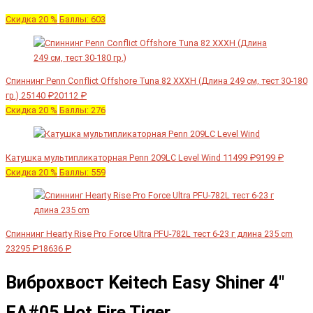
Скидка 20 %
Баллы: 603
Спиннинг Penn Conflict Offshore Tuna 82 XXXH (Длина 249 см, тест 30-180
гр.)
25140 ₽
20112 ₽
Скидка 20 %
Баллы: 276
Катушка мультипликаторная Penn 209LC Level Wind
11499 ₽
9199 ₽
Скидка 20 %
Баллы: 559
Спиннинг Hearty Rise Pro Force Ultra PFU-782L тест 6-23 г длина 235 cm
23295 ₽
18636 ₽
Виброхвост Keitech Easy Shiner 4"
EA#05 Hot Fire Tiger