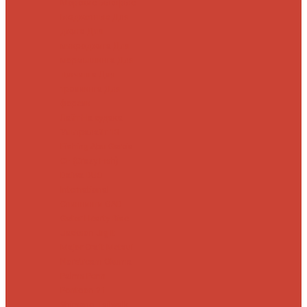
Морские
Быстрые
Бюджетные
Для
джига
Для
микроджига
Для
мормышинга
Для
твичинга
Для
троллинга
Для
форели
Лайт
На судака
Ультралайт
13
Fishing
Abu Garcia
CF (Crazy Fish)
Daiwa
DUO
International
Спиннинги GAD
Gator
Hearty Rise
Jackson
Jig It
Major Craft
Metsui
Norstream
Okuma
Palms
Penn
Pontoon 21
Shimano
Tailwalk