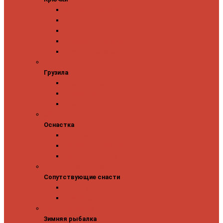
Одинарные крючки
Двойные крючки
Тройные крючки
Безбородые крючки
Офсетные крючки
Грузила
Грузила
Джиг головки
Чебурашки
Бусины
Оснастка
Оснастка
Поводки
Карабины и застежки
Заводные кольца
Сопутствующие снасти
Сопутствующие снасти
Чехлы, футляры, тубусы
Аксессуары
Зимняя рыбалка
Зимняя рыбалка