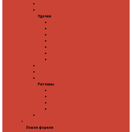
Ледобуры
Удочки
Удочки
Team Dubna
Jig It
Zetrix
На окуня
На судака
На форель
На щуку
Катушки для блеснения
Вибы
Ратлины
Ратлины
Ратлины на окуня
Ратлины на судака
Ратлины на форель
Ратлины на щуку
Леска
Ловля форели
Ловля форели