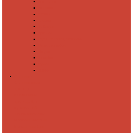
Спиннинги
Катушки
Резина
Блесны
Воблеры
Крючки
Груза, головки, застежки
Флюорокарбон
Шнуры
Коробки
Сумки
Ящики
Спиннинги
Спиннинговые
удилища
Кастинговые
удилища
Для
путешествий
Телескопические
Морские
Быстрые
Бюджетные
Для
джига
Для