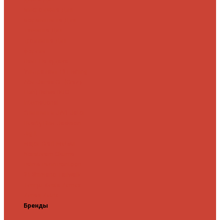
микроджига
Для
мормышинга
Для
твичинга
Для
троллинга
Для
форели
Лайт
На судака
Ультралайт
13 Fishing
Abu Garcia
CF (Crazy
Fish)
Daiwa
DUO
International
Спиннинги GAD
Gator
Hearty Rise
Jackson
Jig It
Major Craft
Metsui
Norstream
Okuma
Palms
Penn
Pontoon
21
Shimano
Tailwalk
Tenryu
Xesta
Zemex
Zenaq
Zetrix
Бренды