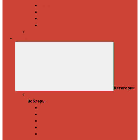
Daiwa
Okuma
Penn
Shimano
Морские катушки
Приманки
Категории
Воблеры
Воблеры
Ever Green
GAD
IMA
Megabass
OSP