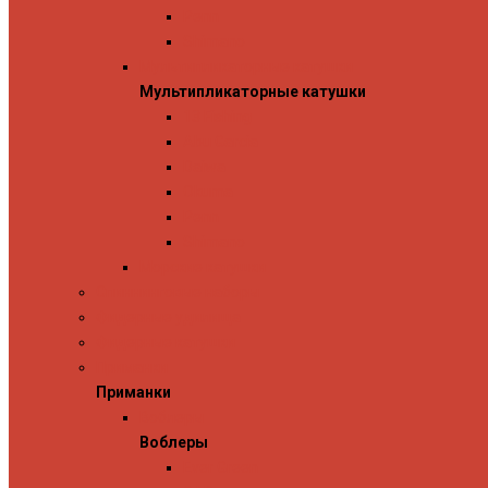
Penn
Shimano
Мультипликаторные катушки
Мультипликаторные катушки
13 Fishing
Abu Garcia
Daiwa
Okuma
Penn
Shimano
Морские катушки
Спиннинговые наборы
Фидерные удилища
Фидерные катушки
Приманки
Приманки
Воблеры
Воблеры
Ever Green