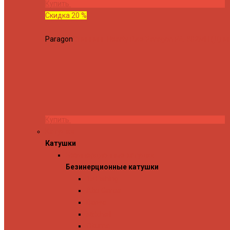
Купить
Скидка 20 %
Paragon
Спиннинг Hearty Rise Paragon PA-802MH (Длина
Купить
Катушки
Катушки
Безинерционные катушки
Безинерционные катушки
13 Fishing
Abu Garcia
Daiwa
Mitchell
Okuma