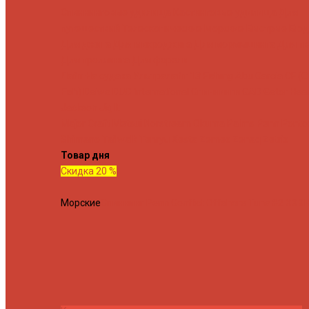
Спиннинговые удилища
Кастинговые удилища
Для
путешествий
Телескопические
Морские
Быстрые
Бюд
Для джига
Для микроджига
Для мормышинга
Для тв
Для троллинга
Для форели
Лайт
На судака
Ультралайт
13 Fishing
Abu Garcia
CF (C
Fish)
Daiwa
DUO International
Спиннинги GAD
Gator
Hear
Jackson
Jig It
Major Craft
Metsui
Norstream
Okuma
Palms
Penn
Ponto
Shimano
Tailwalk
Tenryu
Xesta
Zemex
Zenaq
Zetrix
Товар дня
Скидка 20 %
Морские
Спиннинг Penn Conflict Offshore Tuna 82 XXXH 