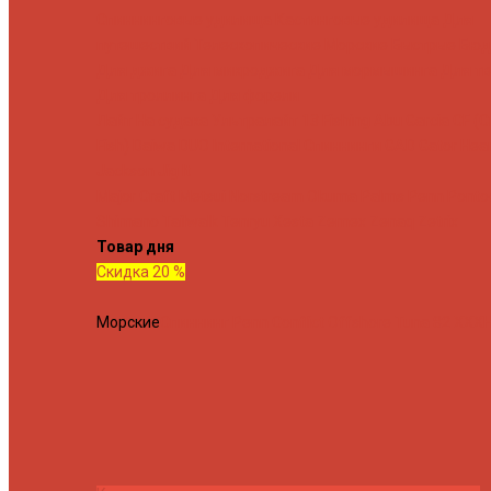
Спиннинговые удилища
Кастинговые удилища
Для
путешествий
Телескопические
Морские
Быстрые
Бюд
Для джига
Для микроджига
Для мормышинга
Для тв
Для троллинга
Для форели
Лайт
На судака
Ультралайт
13 Fishing
Abu Garcia
CF (C
Fish)
Daiwa
DUO International
Спиннинги GAD
Gator
Hear
Jackson
Jig It
Major Craft
Metsui
Norstream
Okuma
Palms
Penn
Ponto
Shimano
Tailwalk
Tenryu
Xesta
Zemex
Zenaq
Zetrix
Товар дня
Скидка 20 %
Морские
Спиннинг Penn Conflict Offshore Tuna 82 XXXH 