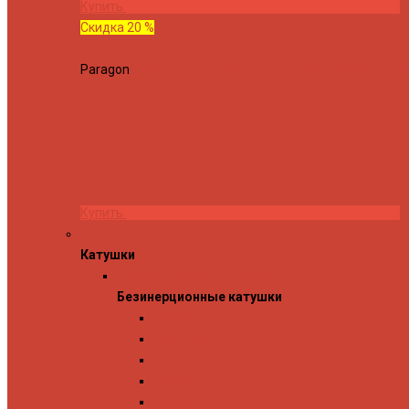
Купить
Скидка 20 %
Paragon
Спиннинг Hearty Rise Paragon PA-802MH (Длина
Купить
Катушки
Катушки
Безинерционные катушки
Безинерционные катушки
13 Fishing
Abu Garcia
Daiwa
Mitchell
Okuma