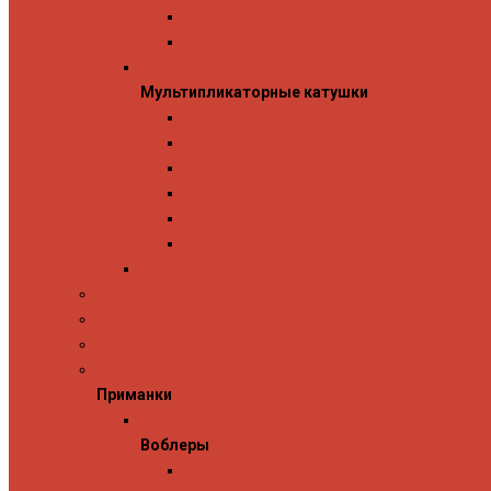
Penn
Shimano
Мультипликаторные катушки
Мультипликаторные катушки
13 Fishing
Abu Garcia
Daiwa
Okuma
Penn
Shimano
Морские катушки
Спиннинговые наборы
Фидерные удилища
Фидерные катушки
Приманки
Приманки
Воблеры
Воблеры
Ever Green