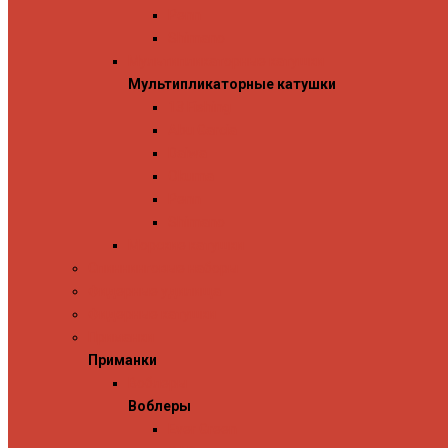
Penn
Shimano
Мультипликаторные катушки
Мультипликаторные катушки
13 Fishing
Abu Garcia
Daiwa
Okuma
Penn
Shimano
Морские катушки
Спиннинговые наборы
Фидерные удилища
Фидерные катушки
Приманки
Приманки
Воблеры
Воблеры
Ever Green