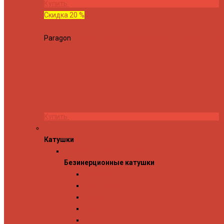
Купить
Скидка 20 %
Paragon
Спиннинг Hearty Rise Paragon PA-802MH (Длина
Купить
Катушки
Катушки
Безинерционные катушки
Безинерционные катушки
13 Fishing
Abu Garcia
Daiwa
Mitchell
Okuma