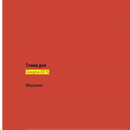
Спиннинговые удилища
Кастинговые удилища
Для
путешествий
Телескопические
Морские
Быстрые
Бюд
Для джига
Для микроджига
Для мормышинга
Для тв
Для троллинга
Для форели
Лайт
На судака
Ультралайт
13 Fishing
Abu Garcia
CF (C
Fish)
Daiwa
DUO International
Спиннинги GAD
Gator
Hear
Jackson
Jig It
Major Craft
Metsui
Norstream
Okuma
Palms
Penn
Ponto
Shimano
Tailwalk
Tenryu
Xesta
Zemex
Zenaq
Zetrix
Товар дня
Скидка 20 %
Морские
Спиннинг Penn Conflict Offshore Tuna 82 XXXH 