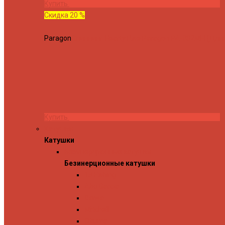
Купить
Скидка 20 %
Paragon
Спиннинг Hearty Rise Paragon PA-802MH (Длина
Купить
Катушки
Катушки
Безинерционные катушки
Безинерционные катушки
13 Fishing
Abu Garcia
Daiwa
Mitchell
Okuma