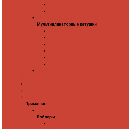
Penn
Shimano
Мультипликаторные катушки
Мультипликаторные катушки
13 Fishing
Abu Garcia
Daiwa
Okuma
Penn
Shimano
Морские катушки
Спиннинговые наборы
Фидерные удилища
Фидерные катушки
Приманки
Приманки
Воблеры
Воблеры
Ever Green