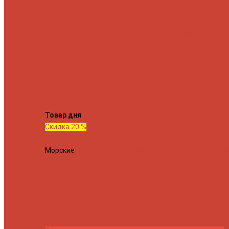
Спиннинговые удилища
Кастинговые удилища
Для
путешествий
Телескопические
Морские
Быстрые
Бюд
Для джига
Для микроджига
Для мормышинга
Для тв
Для троллинга
Для форели
Лайт
На судака
Ультралайт
13 Fishing
Abu Garcia
CF (C
Fish)
Daiwa
DUO International
Спиннинги GAD
Gator
Hear
Jackson
Jig It
Major Craft
Metsui
Norstream
Okuma
Palms
Penn
Ponto
Shimano
Tailwalk
Tenryu
Xesta
Zemex
Zenaq
Zetrix
Товар дня
Скидка 20 %
Морские
Спиннинг Penn Conflict Offshore Tuna 82 XXXH 