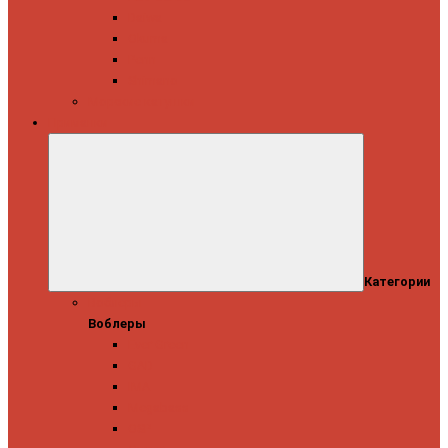
Daiwa
Okuma
Penn
Shimano
Морские катушки
Приманки
Категории
Воблеры
Воблеры
Ever Green
GAD
IMA
Megabass
OSP