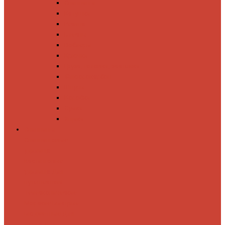
Спиннинги
Катушки
Резина
Блесны
Воблеры
Крючки
Груза, головки, застежки
Флюорокарбон
Шнуры
Коробки
Сумки
Ящики
Спиннинги
Спиннинговые
удилища
Кастинговые
удилища
Для
путешествий
Телескопические
Морские
Быстрые
Бюджетные
Для
джига
Для