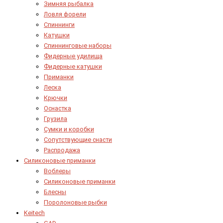
Зимняя рыбалка
Ловля форели
Спиннинги
Катушки
Спиннинговые наборы
Фидерные удилища
Фидерные катушки
Приманки
Леска
Крючки
Оснастка
Грузила
Сумки и коробки
Сопутствующие снасти
Распродажа
Силиконовые приманки
Воблеры
Силиконовые приманки
Блесны
Поролоновые рыбки
Keitech