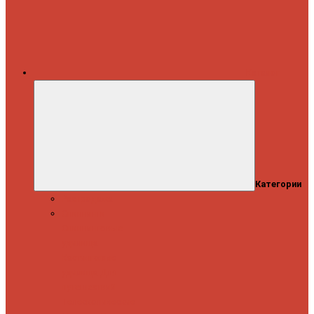
Каталог
Категории
Распродажа
Спиннинги
Спиннинговые
удилища
Кастинговые
удилища
Для
путешествий
Телескопические