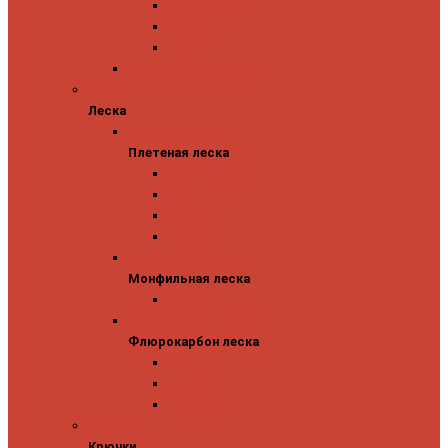
Abu Garcia
Antem
Forest
Поролоновые рыбки
Леска
Леска
Плетеная леска
Плетеная леска
Major Craft
Sufix
Sunline
Tokuryo
Монфильная леска
Монфильная леска
Sunline
Флюрокарбон леска
Флюрокарбон леска
Sufix
Sunline
Tokuryo
Крючки
Крючки