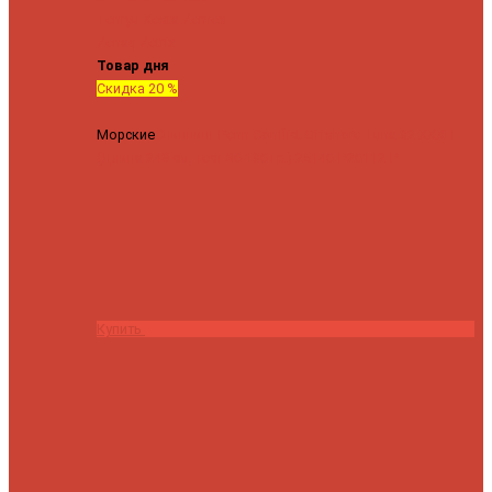
Tenryu
Xesta
Zemex
Zenaq
Zetrix
Товар дня
Скидка 20 %
Морские
Спиннинг Penn Conflict Offshore Tuna 82 XXXH
(Длина 249 см, тест 30-180 гр.)
25140 ₽
20112 ₽
Купить