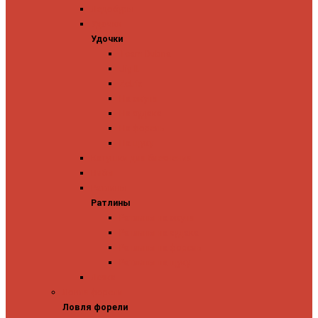
Ледобуры
Удочки
Удочки
Team Dubna
Jig It
Zetrix
На окуня
На судака
На форель
На щуку
Катушки для блеснения
Вибы
Ратлины
Ратлины
Ратлины на окуня
Ратлины на судака
Ратлины на форель
Ратлины на щуку
Леска
Ловля форели
Ловля форели