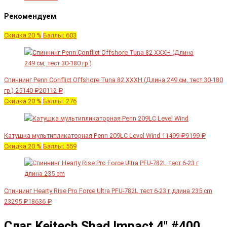
Рекомендуем
Скидка 20 %
Баллы: 603
Спиннинг Penn Conflict Offshore Tuna 82 XXXH (Длина 249 см, тест 30-180
гр.)
25140 ₽
20112 ₽
Скидка 20 %
Баллы: 276
Катушка мультипликаторная Penn 209LC Level Wind
11499 ₽
9199 ₽
Скидка 20 %
Баллы: 559
Спиннинг Hearty Rise Pro Force Ultra PFU-782L тест 6-23 г длина 235 cm
23295 ₽
18636 ₽
Слаг Keitech Shad Impact 4" #400