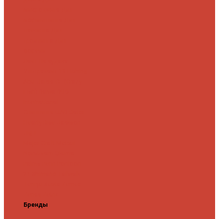
микроджига
Для
мормышинга
Для
твичинга
Для
троллинга
Для
форели
Лайт
На судака
Ультралайт
13 Fishing
Abu Garcia
CF (Crazy
Fish)
Daiwa
DUO
International
Спиннинги GAD
Gator
Hearty Rise
Jackson
Jig It
Major Craft
Metsui
Norstream
Okuma
Palms
Penn
Pontoon
21
Shimano
Tailwalk
Tenryu
Xesta
Zemex
Zenaq
Zetrix
Бренды