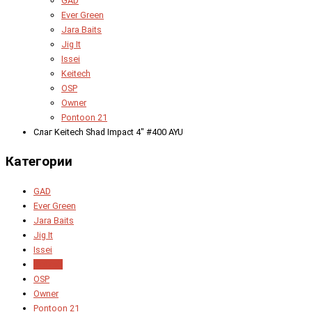
GAD
Ever Green
Jara Baits
Jig It
Issei
Keitech
OSP
Owner
Pontoon 21
Слаг Keitech Shad Impact 4" #400 AYU
Категории
GAD
Ever Green
Jara Baits
Jig It
Issei
Keitech
OSP
Owner
Pontoon 21