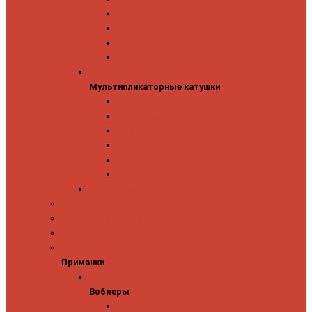
Mitchell
Okuma
Penn
Shimano
Мультипликаторные катушки
Мультипликаторные катушки
13 Fishing
Abu Garcia
Daiwa
Okuma
Penn
Shimano
Морские катушки
Спиннинговые наборы
Фидерные удилища
Фидерные катушки
Приманки
Приманки
Воблеры
Воблеры
Ever Green