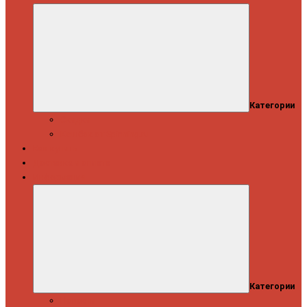
Категории
Скидки
Кешбэк от Spinning.ru
Как купить
Доставка и оплата
Информация
Категории
Новости