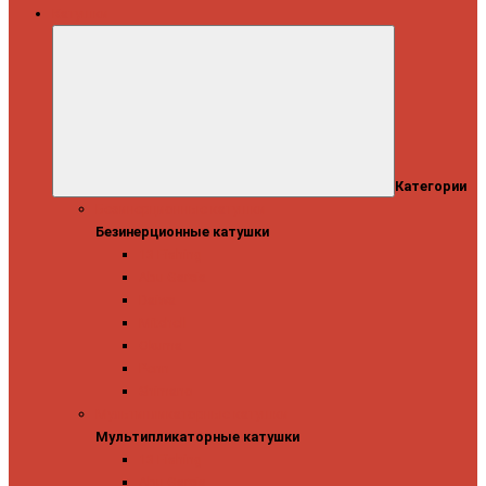
Катушки
Категории
Безинерционные катушки
Безинерционные катушки
13 Fishing
Abu Garcia
Daiwa
Mitchell
Okuma
Penn
Shimano
Мультипликаторные катушки
Мультипликаторные катушки
13 Fishing
Abu Garcia