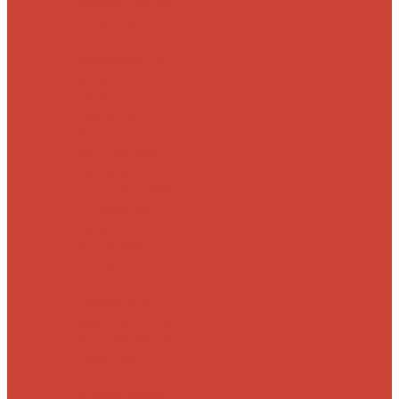
Морские
Быстрые
Бюджетные
Для
джига
Для
микроджига
Для
мормышинга
Для
твичинга
Для
троллинга
Для
форели
Лайт
На судака
Ультралайт
13
Fishing
Abu Garcia
CF (Crazy Fish)
Daiwa
DUO
International
Спиннинги GAD
Gator
Hearty Rise
Jackson
Jig It
Major Craft
Metsui
Norstream
Okuma
Palms
Penn
Pontoon 21
Shimano
Tailwalk