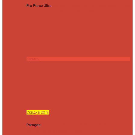
Pro Force Ultra
Спиннинг Hearty Rise Pro Force Ultra PFU-782L
тест 6-23 г длина 235 cm
23295 ₽
18636 ₽
Купить
Скидка 20 %
Paragon
Спиннинг Hearty Rise Paragon PA-802MH (Длина 244
см, тест 10-42 гр.)
24060 ₽
19248 ₽