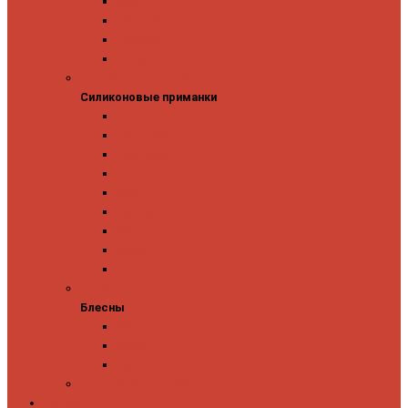
Owner
Panacea
Pontoon 21
Zipbaits
Силиконовые приманки
Силиконовые приманки
GAD
Ever Green
Jara Baits
Jig It
Issei
Keitech
OSP
Owner
Pontoon 21
Блесны
Блесны
Abu Garcia
Antem
Forest
Поролоновые рыбки
Скидки