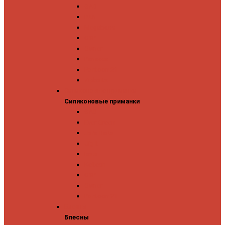
GAD
IMA
Megabass
OSP
Owner
Panacea
Pontoon 21
Zipbaits
Силиконовые приманки
Силиконовые приманки
GAD
Ever Green
Jara Baits
Jig It
Issei
Keitech
OSP
Owner
Pontoon 21
Блесны
Блесны