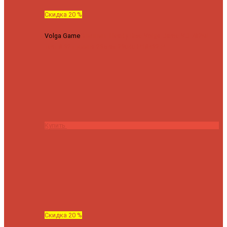
Скидка 20 %
Volga Game
Спиннинг Hearty Rise Volga Game VG-782ML
тест 8-32 г длина 235 см
23040 ₽
18432 ₽
Купить
Скидка 20 %