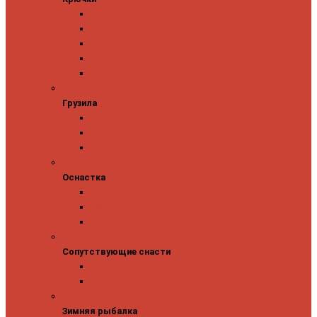
Одинарные крючки
Двойные крючки
Тройные крючки
Безбородые крючки
Офсетные крючки
Грузила
Грузила
Джиг головки
Чебурашки
Бусины
Оснастка
Оснастка
Поводки
Карабины и застежки
Заводные кольца
Сопутствующие снасти
Сопутствующие снасти
Чехлы, футляры, тубусы
Аксессуары
Зимняя рыбалка
Зимняя рыбалка