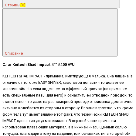
Отзывы
(0)
Описание
Слаг Keitech Shad Impact 4"" #400 AYU
KEITECH SHAD IMPACT - приманка, имитирующая малька. Она лишена, в
отличие от того же EASY SHINER, хвостовой лопасти что делает ее
«пассивной». Но если надеть ее на оффсетный крючок (на приманке
есть специальные пазы для него) и оснастить ей отводной поводок, то
станет ясно, что даже на равномерной проводке приманка достаточно
активно колеблется из стороны в сторону. Вполне вероятно, что кроме
форм тела тут имеет влияние тот факт, что технически KEITECH SHAD
IMPACT сделан из двух материалов. В верхней части приманки
использован плавающий материал, а в нижней - насыщенный солью
тонущий. Благодаря этому на падении, или оснастках типа «drop-shot»