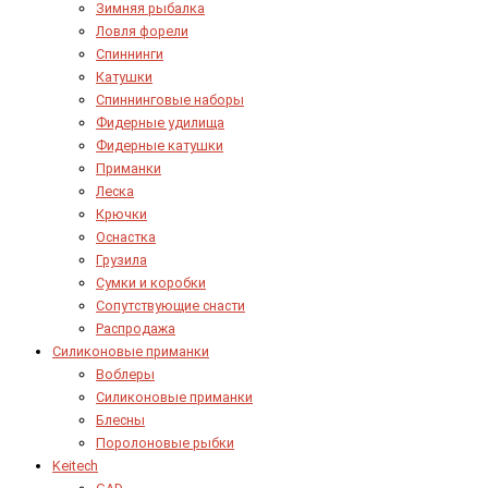
Зимняя рыбалка
Ловля форели
Спиннинги
Катушки
Спиннинговые наборы
Фидерные удилища
Фидерные катушки
Приманки
Леска
Крючки
Оснастка
Грузила
Сумки и коробки
Сопутствующие снасти
Распродажа
Силиконовые приманки
Воблеры
Силиконовые приманки
Блесны
Поролоновые рыбки
Keitech