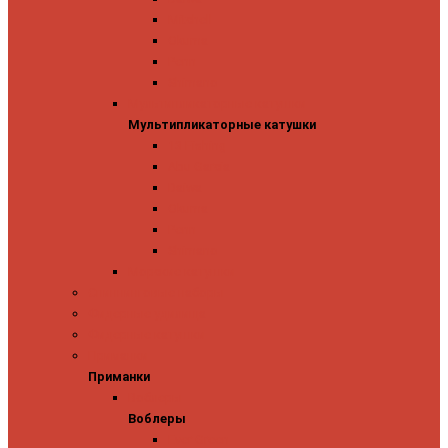
Mitchell
Okuma
Penn
Shimano
Мультипликаторные катушки
Мультипликаторные катушки
13 Fishing
Abu Garcia
Daiwa
Okuma
Penn
Shimano
Морские катушки
Спиннинговые наборы
Фидерные удилища
Фидерные катушки
Приманки
Приманки
Воблеры
Воблеры
Ever Green