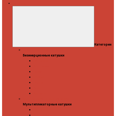
Катушки
Категории
Безинерционные катушки
Безинерционные катушки
13 Fishing
Abu Garcia
Daiwa
Mitchell
Okuma
Penn
Shimano
Мультипликаторные катушки
Мультипликаторные катушки
13 Fishing
Abu Garcia