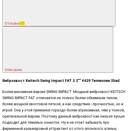
Отзывы
(0)
Описание
Виброхвост Keitech Swing Impact FAT 3.3"" #429 Tennessee Shad
Более массивная версия SWING IMPACT. Мощный виброхвост KEITECH
SWING IMPACT FAT отличается не только более объемным телом,
более мощной хвостовой пяткой, и как следствие - прочностью, но и
игрой. Она у этой приманки гораздо более агрессивная, чем у тонкой,
оригинальной версии. Поэтому данный виброхвост как нельзя лучше
подходит для тяжелых оснасток. Ну и не стоит забывать про
фирменный кальмаровый аттрактант от этого японского ателье,