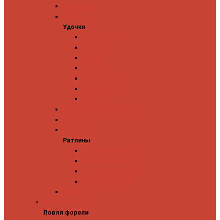
Ледобуры
Удочки
Удочки
Team Dubna
Jig It
Zetrix
На окуня
На судака
На форель
На щуку
Катушки для блеснения
Вибы
Ратлины
Ратлины
Ратлины на окуня
Ратлины на судака
Ратлины на форель
Ратлины на щуку
Леска
Ловля форели
Ловля форели