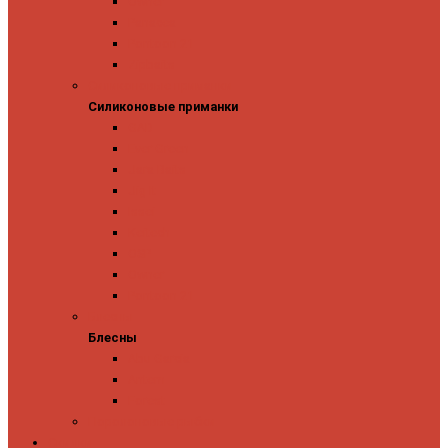
Owner
Panacea
Pontoon 21
Zipbaits
Силиконовые приманки
Силиконовые приманки
GAD
Ever Green
Jara Baits
Jig It
Issei
Keitech
OSP
Owner
Pontoon 21
Блесны
Блесны
Abu Garcia
Antem
Forest
Поролоновые рыбки
Скидки