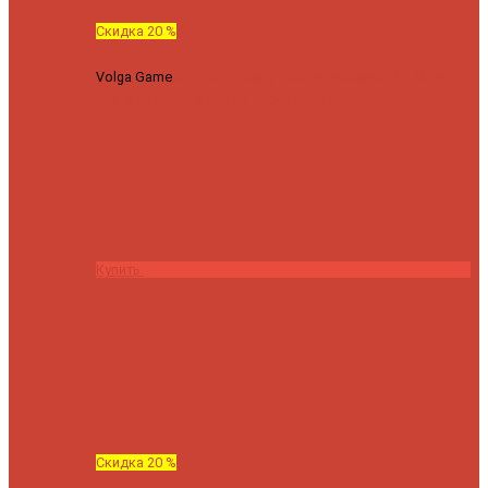
Скидка 20 %
Volga Game
Спиннинг Hearty Rise Volga Game VG-782ML
тест 8-32 г длина 235 см
23040 ₽
18432 ₽
Купить
Скидка 20 %