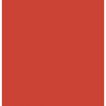
Морские
Быстрые
Бюджетные
Для
джига
Для
микроджига
Для
мормышинга
Для
твичинга
Для
троллинга
Для
форели
Лайт
На судака
Ультралайт
13
Fishing
Abu Garcia
CF (Crazy Fish)
Daiwa
DUO
International
Спиннинги GAD
Gator
Hearty Rise
Jackson
Jig It
Major Craft
Metsui
Norstream
Okuma
Palms
Penn
Pontoon 21
Shimano
Tailwalk