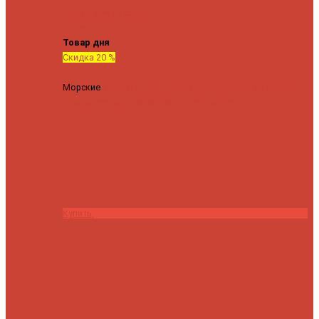
Tenryu
Xesta
Zemex
Zenaq
Zetrix
Товар дня
Скидка 20 %
Морские
Спиннинг Penn Conflict Offshore Tuna 82 XXXH
(Длина 249 см, тест 30-180 гр.)
25140 ₽
20112 ₽
Купить