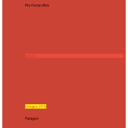
Pro Force Ultra
Спиннинг Hearty Rise Pro Force Ultra PFU-782L
тест 6-23 г длина 235 cm
23295 ₽
18636 ₽
Купить
Скидка 20 %
Paragon
Спиннинг Hearty Rise Paragon PA-802MH (Длина 244
см, тест 10-42 гр.)
24060 ₽
19248 ₽