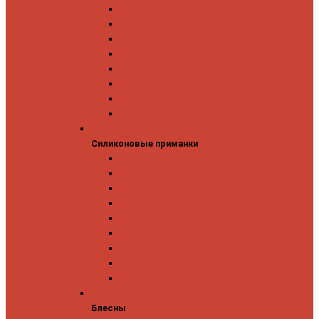
GAD
IMA
Megabass
OSP
Owner
Panacea
Pontoon 21
Zipbaits
Силиконовые приманки
Силиконовые приманки
GAD
Ever Green
Jara Baits
Jig It
Issei
Keitech
OSP
Owner
Pontoon 21
Блесны
Блесны