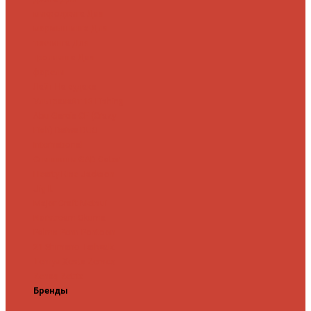
микроджига
Для
мормышинга
Для
твичинга
Для
троллинга
Для
форели
Лайт
На судака
Ультралайт
13 Fishing
Abu Garcia
CF (Crazy
Fish)
Daiwa
DUO
International
Спиннинги GAD
Gator
Hearty Rise
Jackson
Jig It
Major Craft
Metsui
Norstream
Okuma
Palms
Penn
Pontoon
21
Shimano
Tailwalk
Tenryu
Xesta
Zemex
Zenaq
Zetrix
Бренды