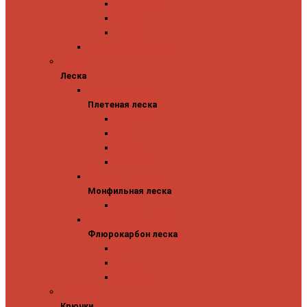
Abu Garcia
Antem
Forest
Поролоновые рыбки
Леска
Леска
Плетеная леска
Плетеная леска
Major Craft
Sufix
Sunline
Tokuryo
Монфильная леска
Монфильная леска
Sunline
Флюрокарбон леска
Флюрокарбон леска
Sufix
Sunline
Tokuryo
Крючки
Крючки