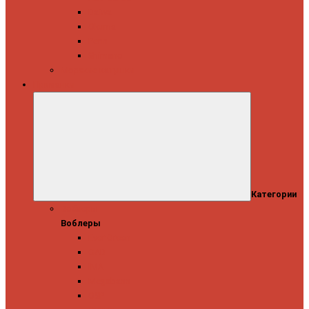
Daiwa
Okuma
Penn
Shimano
Морские катушки
Приманки
Категории
Воблеры
Воблеры
Ever Green
GAD
IMA
Megabass
OSP