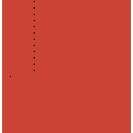
Спиннинги
Катушки
Резина
Блесны
Воблеры
Крючки
Груза, головки, застежки
Флюорокарбон
Шнуры
Коробки
Сумки
Ящики
Спиннинги
Спиннинговые
удилища
Кастинговые
удилища
Для
путешествий
Телескопические
Морские
Быстрые
Бюджетные
Для
джига
Для