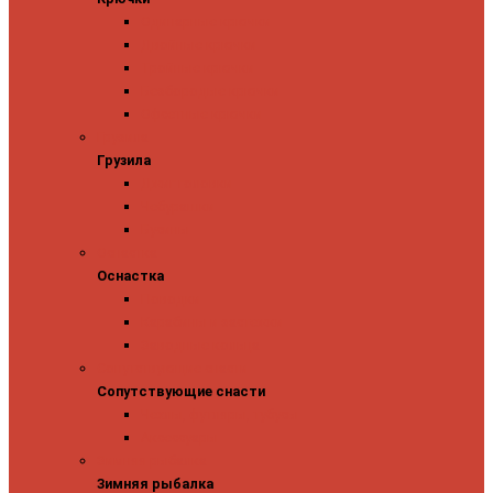
Одинарные крючки
Двойные крючки
Тройные крючки
Безбородые крючки
Офсетные крючки
Грузила
Грузила
Джиг головки
Чебурашки
Бусины
Оснастка
Оснастка
Поводки
Карабины и застежки
Заводные кольца
Сопутствующие снасти
Сопутствующие снасти
Чехлы, футляры, тубусы
Аксессуары
Зимняя рыбалка
Зимняя рыбалка