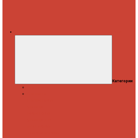
Каталог
Категории
Распродажа
Спиннинги
Спиннинговые
удилища
Кастинговые
удилища
Для
путешествий
Телескопические