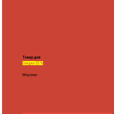
Спиннинговые удилища
Кастинговые удилища
Для
путешествий
Телескопические
Морские
Быстрые
Бюд
Для джига
Для микроджига
Для мормышинга
Для тв
Для троллинга
Для форели
Лайт
На судака
Ультралайт
13 Fishing
Abu Garcia
CF (C
Fish)
Daiwa
DUO International
Спиннинги GAD
Gator
Hear
Jackson
Jig It
Major Craft
Metsui
Norstream
Okuma
Palms
Penn
Ponto
Shimano
Tailwalk
Tenryu
Xesta
Zemex
Zenaq
Zetrix
Товар дня
Скидка 20 %
Морские
Спиннинг Penn Conflict Offshore Tuna 82 XXXH 