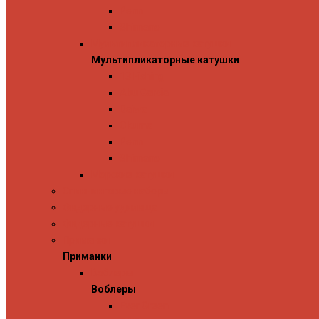
Penn
Shimano
Мультипликаторные катушки
Мультипликаторные катушки
13 Fishing
Abu Garcia
Daiwa
Okuma
Penn
Shimano
Морские катушки
Спиннинговые наборы
Фидерные удилища
Фидерные катушки
Приманки
Приманки
Воблеры
Воблеры
Ever Green