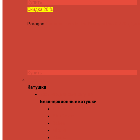
Купить
Скидка 20 %
Paragon
Спиннинг Hearty Rise Paragon PA-802MH (Длина
Купить
Катушки
Катушки
Безинерционные катушки
Безинерционные катушки
13 Fishing
Abu Garcia
Daiwa
Mitchell
Okuma