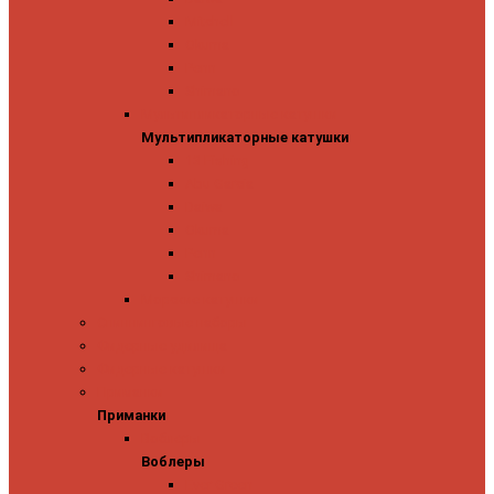
Mitchell
Okuma
Penn
Shimano
Мультипликаторные катушки
Мультипликаторные катушки
13 Fishing
Abu Garcia
Daiwa
Okuma
Penn
Shimano
Морские катушки
Спиннинговые наборы
Фидерные удилища
Фидерные катушки
Приманки
Приманки
Воблеры
Воблеры
Ever Green