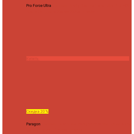
Pro Force Ultra
Спиннинг Hearty Rise Pro Force Ultra PFU-782L
тест 6-23 г длина 235 cm
23295 ₽
18636 ₽
Купить
Скидка 20 %
Paragon
Спиннинг Hearty Rise Paragon PA-802MH (Длина 244
см, тест 10-42 гр.)
24060 ₽
19248 ₽