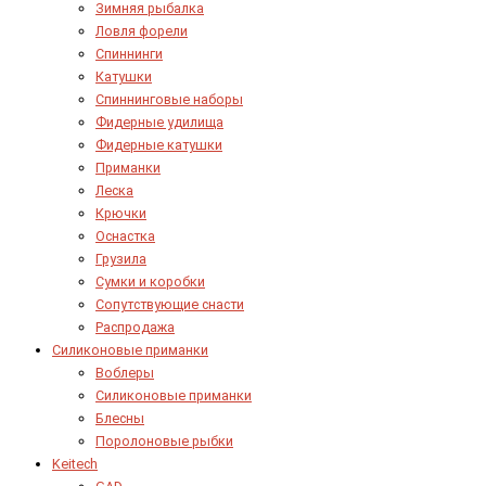
Зимняя рыбалка
Ловля форели
Спиннинги
Катушки
Спиннинговые наборы
Фидерные удилища
Фидерные катушки
Приманки
Леска
Крючки
Оснастка
Грузила
Сумки и коробки
Сопутствующие снасти
Распродажа
Силиконовые приманки
Воблеры
Силиконовые приманки
Блесны
Поролоновые рыбки
Keitech