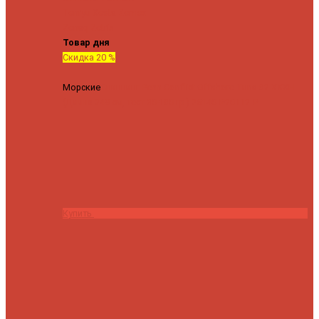
Tenryu
Xesta
Zemex
Zenaq
Zetrix
Товар дня
Скидка 20 %
Морские
Спиннинг Penn Conflict Offshore Tuna 82 XXXH
(Длина 249 см, тест 30-180 гр.)
25140 ₽
20112 ₽
Купить