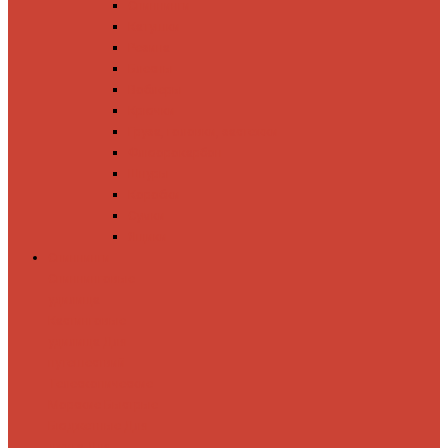
Спиннинги
Катушки
Резина
Блесны
Воблеры
Крючки
Груза, головки, застежки
Флюорокарбон
Шнуры
Коробки
Сумки
Ящики
Спиннинги
Спиннинговые
удилища
Кастинговые
удилища
Для
путешествий
Телескопические
Морские
Быстрые
Бюджетные
Для
джига
Для