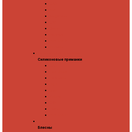
GAD
IMA
Megabass
OSP
Owner
Panacea
Pontoon 21
Zipbaits
Силиконовые приманки
Силиконовые приманки
GAD
Ever Green
Jara Baits
Jig It
Issei
Keitech
OSP
Owner
Pontoon 21
Блесны
Блесны