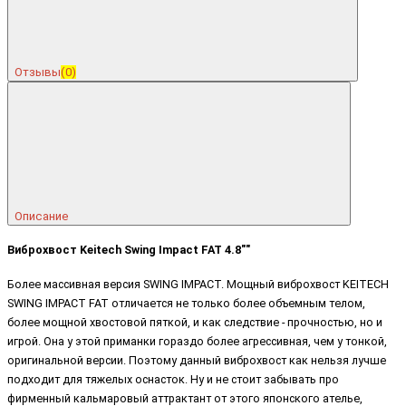
Отзывы
(0)
Описание
Виброхвост Keitech Swing Impact FAT 4.8""
Более массивная версия SWING IMPACT. Мощный виброхвост KEITECH
SWING IMPACT FAT отличается не только более объемным телом,
более мощной хвостовой пяткой, и как следствие - прочностью, но и
игрой. Она у этой приманки гораздо более агрессивная, чем у тонкой,
оригинальной версии. Поэтому данный виброхвост как нельзя лучше
подходит для тяжелых оснасток. Ну и не стоит забывать про
фирменный кальмаровый аттрактант от этого японского ателье,