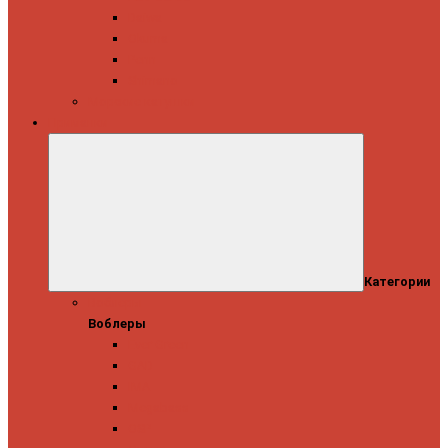
Daiwa
Okuma
Penn
Shimano
Морские катушки
Приманки
Категории
Воблеры
Воблеры
Ever Green
GAD
IMA
Megabass
OSP