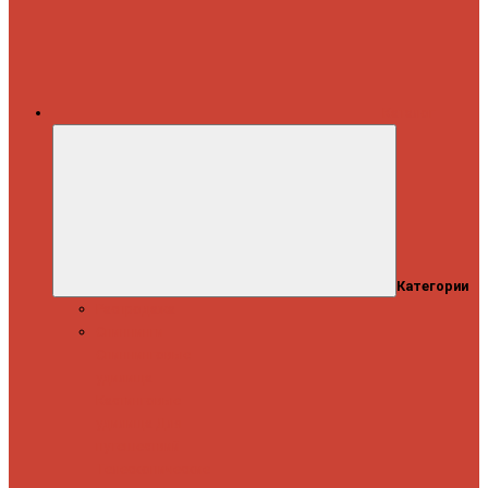
Каталог
Категории
Распродажа
Спиннинги
Спиннинговые
удилища
Кастинговые
удилища
Для
путешествий
Телескопические