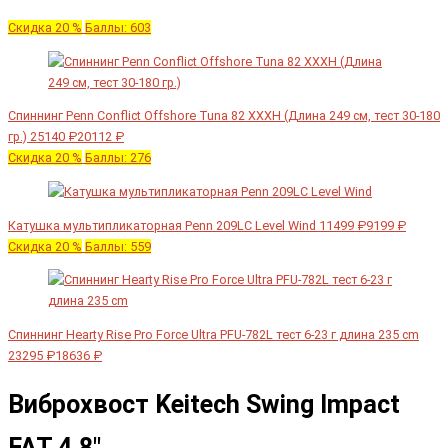
Скидка 20 %
Баллы: 603
Спиннинг Penn Conflict Offshore Tuna 82 XXXH (Длина 249 см, тест 30-180
гр.)
25140 ₽
20112 ₽
Скидка 20 %
Баллы: 276
Катушка мультипликаторная Penn 209LC Level Wind
11499 ₽
9199 ₽
Скидка 20 %
Баллы: 559
Спиннинг Hearty Rise Pro Force Ultra PFU-782L тест 6-23 г длина 235 cm
23295 ₽
18636 ₽
Виброхвост Keitech Swing Impact
FAT 4.8"