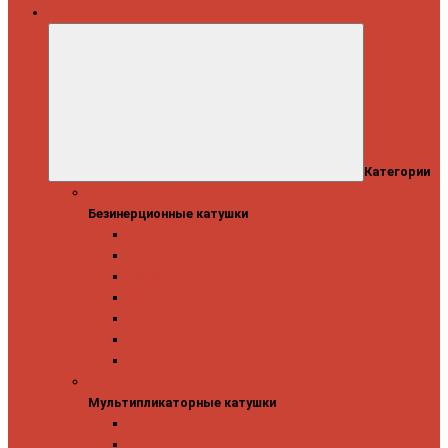
Катушки
Категории
Безинерционные катушки
Безинерционные катушки
13 Fishing
Abu Garcia
Daiwa
Mitchell
Okuma
Penn
Shimano
Мультипликаторные катушки
Мультипликаторные катушки
13 Fishing
Abu Garcia