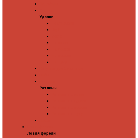
Ледобуры
Удочки
Удочки
Team Dubna
Jig It
Zetrix
На окуня
На судака
На форель
На щуку
Катушки для блеснения
Вибы
Ратлины
Ратлины
Ратлины на окуня
Ратлины на судака
Ратлины на форель
Ратлины на щуку
Леска
Ловля форели
Ловля форели