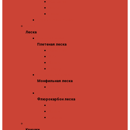
Abu Garcia
Antem
Forest
Поролоновые рыбки
Леска
Леска
Плетеная леска
Плетеная леска
Major Craft
Sufix
Sunline
Tokuryo
Монфильная леска
Монфильная леска
Sunline
Флюрокарбон леска
Флюрокарбон леска
Sufix
Sunline
Tokuryo
Крючки
Крючки