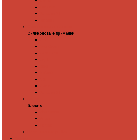
Owner
Panacea
Pontoon 21
Zipbaits
Силиконовые приманки
Силиконовые приманки
GAD
Ever Green
Jara Baits
Jig It
Issei
Keitech
OSP
Owner
Pontoon 21
Блесны
Блесны
Abu Garcia
Antem
Forest
Поролоновые рыбки
Скидки