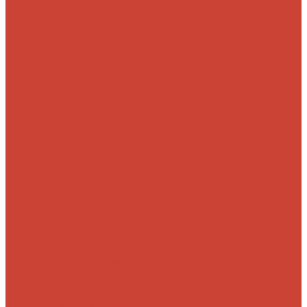
Морские
Быстрые
Бюджетные
Для
джига
Для
микроджига
Для
мормышинга
Для
твичинга
Для
троллинга
Для
форели
Лайт
На судака
Ультралайт
13
Fishing
Abu Garcia
CF (Crazy Fish)
Daiwa
DUO
International
Спиннинги GAD
Gator
Hearty Rise
Jackson
Jig It
Major Craft
Metsui
Norstream
Okuma
Palms
Penn
Pontoon 21
Shimano
Tailwalk