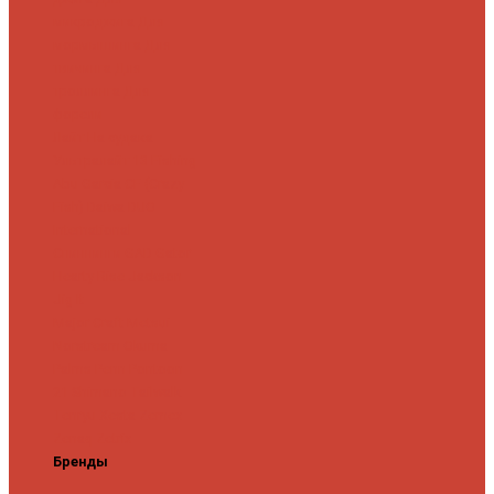
микроджига
Для
мормышинга
Для
твичинга
Для
троллинга
Для
форели
Лайт
На судака
Ультралайт
13 Fishing
Abu Garcia
CF (Crazy
Fish)
Daiwa
DUO
International
Спиннинги GAD
Gator
Hearty Rise
Jackson
Jig It
Major Craft
Metsui
Norstream
Okuma
Palms
Penn
Pontoon
21
Shimano
Tailwalk
Tenryu
Xesta
Zemex
Zenaq
Zetrix
Бренды