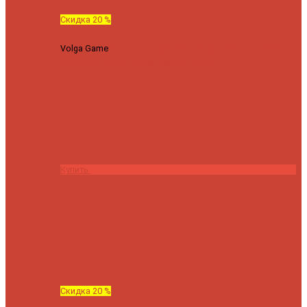
Скидка 20 %
Volga Game
Спиннинг Hearty Rise Volga Game VG-782ML
тест 8-32 г длина 235 см
23040 ₽
18432 ₽
Купить
Скидка 20 %