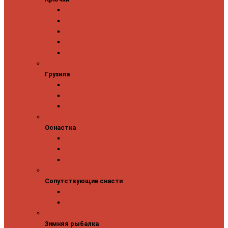
Одинарные крючки
Двойные крючки
Тройные крючки
Безбородые крючки
Офсетные крючки
Грузила
Грузила
Джиг головки
Чебурашки
Бусины
Оснастка
Оснастка
Поводки
Карабины и застежки
Заводные кольца
Сопутствующие снасти
Сопутствующие снасти
Чехлы, футляры, тубусы
Аксессуары
Зимняя рыбалка
Зимняя рыбалка