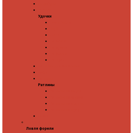
Ледобуры
Удочки
Удочки
Team Dubna
Jig It
Zetrix
На окуня
На судака
На форель
На щуку
Катушки для блеснения
Вибы
Ратлины
Ратлины
Ратлины на окуня
Ратлины на судака
Ратлины на форель
Ратлины на щуку
Леска
Ловля форели
Ловля форели