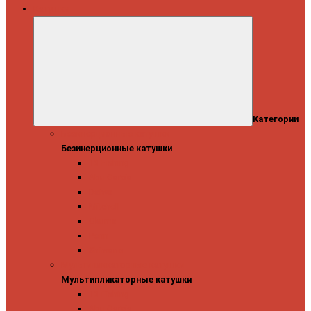
Катушки
Категории
Безинерционные катушки
Безинерционные катушки
13 Fishing
Abu Garcia
Daiwa
Mitchell
Okuma
Penn
Shimano
Мультипликаторные катушки
Мультипликаторные катушки
13 Fishing
Abu Garcia