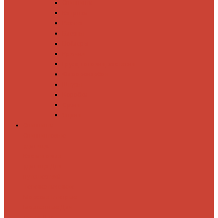
Спиннинги
Катушки
Резина
Блесны
Воблеры
Крючки
Груза, головки, застежки
Флюорокарбон
Шнуры
Коробки
Сумки
Ящики
Спиннинги
Спиннинговые
удилища
Кастинговые
удилища
Для
путешествий
Телескопические
Морские
Быстрые
Бюджетные
Для
джига
Для