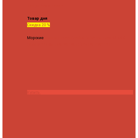
Tenryu
Xesta
Zemex
Zenaq
Zetrix
Товар дня
Скидка 20 %
Морские
Спиннинг Penn Conflict Offshore Tuna 82 XXXH
(Длина 249 см, тест 30-180 гр.)
25140 ₽
20112 ₽
Купить