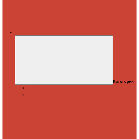
Каталог
Категории
Распродажа
Спиннинги
Спиннинговые
удилища
Кастинговые
удилища
Для
путешествий
Телескопические