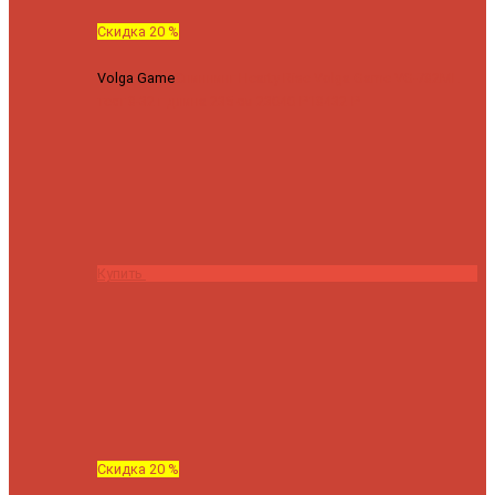
Скидка 20 %
Volga Game
Спиннинг Hearty Rise Volga Game VG-782ML
тест 8-32 г длина 235 см
23040 ₽
18432 ₽
Купить
Скидка 20 %