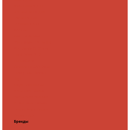
микроджига
Для
мормышинга
Для
твичинга
Для
троллинга
Для
форели
Лайт
На судака
Ультралайт
13 Fishing
Abu Garcia
CF (Crazy
Fish)
Daiwa
DUO
International
Спиннинги GAD
Gator
Hearty Rise
Jackson
Jig It
Major Craft
Metsui
Norstream
Okuma
Palms
Penn
Pontoon
21
Shimano
Tailwalk
Tenryu
Xesta
Zemex
Zenaq
Zetrix
Бренды