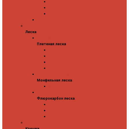
Abu Garcia
Antem
Forest
Поролоновые рыбки
Леска
Леска
Плетеная леска
Плетеная леска
Major Craft
Sufix
Sunline
Tokuryo
Монфильная леска
Монфильная леска
Sunline
Флюрокарбон леска
Флюрокарбон леска
Sufix
Sunline
Tokuryo
Крючки
Крючки