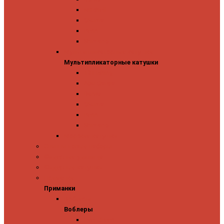
Mitchell
Okuma
Penn
Shimano
Мультипликаторные катушки
Мультипликаторные катушки
13 Fishing
Abu Garcia
Daiwa
Okuma
Penn
Shimano
Морские катушки
Спиннинговые наборы
Фидерные удилища
Фидерные катушки
Приманки
Приманки
Воблеры
Воблеры
Ever Green