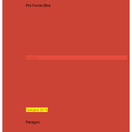
Pro Force Ultra
Спиннинг Hearty Rise Pro Force Ultra PFU-782L
тест 6-23 г длина 235 cm
23295 ₽
18636 ₽
Купить
Скидка 20 %
Paragon
Спиннинг Hearty Rise Paragon PA-802MH (Длина 244
см, тест 10-42 гр.)
24060 ₽
19248 ₽