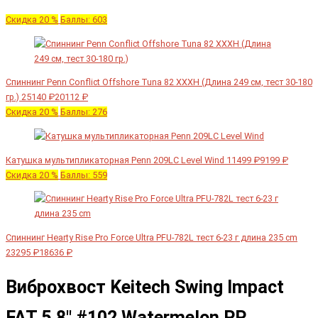
Скидка 20 %
Баллы: 603
Спиннинг Penn Conflict Offshore Tuna 82 XXXH (Длина 249 см, тест 30-180
гр.)
25140 ₽
20112 ₽
Скидка 20 %
Баллы: 276
Катушка мультипликаторная Penn 209LC Level Wind
11499 ₽
9199 ₽
Скидка 20 %
Баллы: 559
Спиннинг Hearty Rise Pro Force Ultra PFU-782L тест 6-23 г длина 235 cm
23295 ₽
18636 ₽
Виброхвост Keitech Swing Impact
FAT 5.8" #102 Watermelon PP.