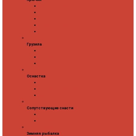
Одинарные крючки
Двойные крючки
Тройные крючки
Безбородые крючки
Офсетные крючки
Грузила
Грузила
Джиг головки
Чебурашки
Бусины
Оснастка
Оснастка
Поводки
Карабины и застежки
Заводные кольца
Сопутствующие снасти
Сопутствующие снасти
Чехлы, футляры, тубусы
Аксессуары
Зимняя рыбалка
Зимняя рыбалка