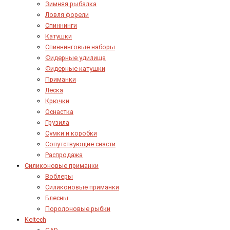
Зимняя рыбалка
Ловля форели
Спиннинги
Катушки
Спиннинговые наборы
Фидерные удилища
Фидерные катушки
Приманки
Леска
Крючки
Оснастка
Грузила
Сумки и коробки
Сопутствующие снасти
Распродажа
Силиконовые приманки
Воблеры
Силиконовые приманки
Блесны
Поролоновые рыбки
Keitech