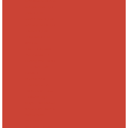
Морские
Быстрые
Бюджетные
Для
джига
Для
микроджига
Для
мормышинга
Для
твичинга
Для
троллинга
Для
форели
Лайт
На судака
Ультралайт
13
Fishing
Abu Garcia
CF (Crazy Fish)
Daiwa
DUO
International
Спиннинги GAD
Gator
Hearty Rise
Jackson
Jig It
Major Craft
Metsui
Norstream
Okuma
Palms
Penn
Pontoon 21
Shimano
Tailwalk