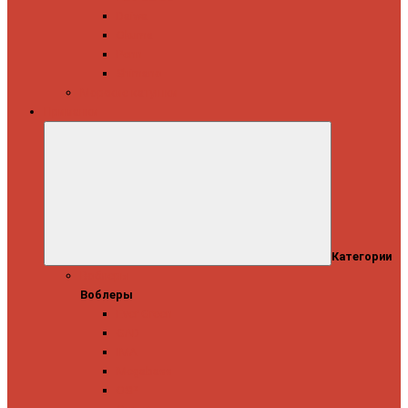
Daiwa
Okuma
Penn
Shimano
Морские катушки
Приманки
Категории
Воблеры
Воблеры
Ever Green
GAD
IMA
Megabass
OSP