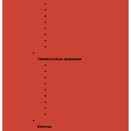
GAD
IMA
Megabass
OSP
Owner
Panacea
Pontoon 21
Zipbaits
Силиконовые приманки
Силиконовые приманки
GAD
Ever Green
Jara Baits
Jig It
Issei
Keitech
OSP
Owner
Pontoon 21
Блесны
Блесны