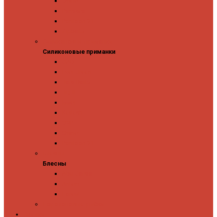
Owner
Panacea
Pontoon 21
Zipbaits
Силиконовые приманки
Силиконовые приманки
GAD
Ever Green
Jara Baits
Jig It
Issei
Keitech
OSP
Owner
Pontoon 21
Блесны
Блесны
Abu Garcia
Antem
Forest
Поролоновые рыбки
Скидки