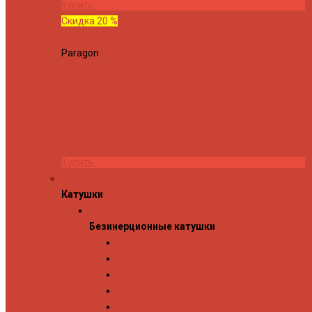
Купить
Скидка 20 %
Paragon
Спиннинг Hearty Rise Paragon PA-802MH (Длина
Купить
Катушки
Катушки
Безинерционные катушки
Безинерционные катушки
13 Fishing
Abu Garcia
Daiwa
Mitchell
Okuma