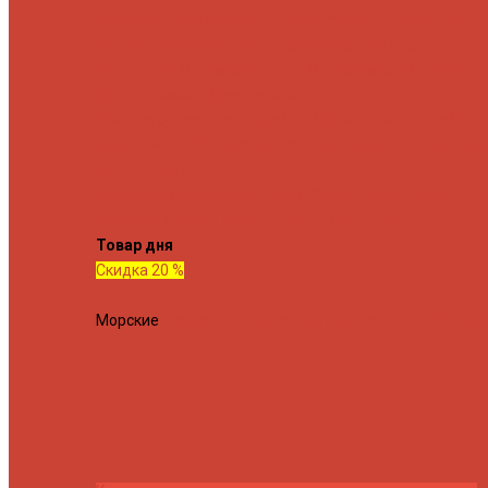
Спиннинговые удилища
Кастинговые удилища
Для
путешествий
Телескопические
Морские
Быстрые
Бюд
Для джига
Для микроджига
Для мормышинга
Для тв
Для троллинга
Для форели
Лайт
На судака
Ультралайт
13 Fishing
Abu Garcia
CF (C
Fish)
Daiwa
DUO International
Спиннинги GAD
Gator
Hear
Jackson
Jig It
Major Craft
Metsui
Norstream
Okuma
Palms
Penn
Ponto
Shimano
Tailwalk
Tenryu
Xesta
Zemex
Zenaq
Zetrix
Товар дня
Скидка 20 %
Морские
Спиннинг Penn Conflict Offshore Tuna 82 XXXH 