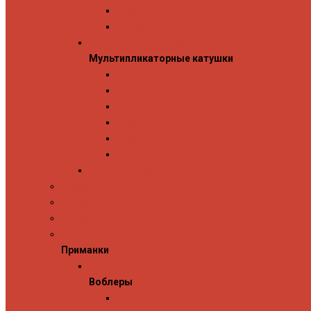
Penn
Shimano
Мультипликаторные катушки
Мультипликаторные катушки
13 Fishing
Abu Garcia
Daiwa
Okuma
Penn
Shimano
Морские катушки
Спиннинговые наборы
Фидерные удилища
Фидерные катушки
Приманки
Приманки
Воблеры
Воблеры
Ever Green