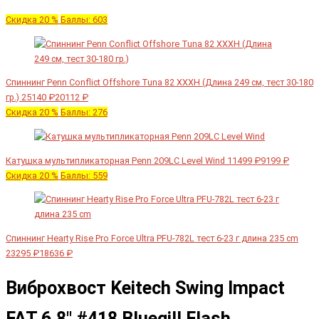
Скидка 20 %
Баллы: 603
Спиннинг Penn Conflict Offshore Tuna 82 XXXH (Длина 249 см, тест 30-180
гр.)
25140 ₽
20112 ₽
Скидка 20 %
Баллы: 276
Катушка мультипликаторная Penn 209LC Level Wind
11499 ₽
9199 ₽
Скидка 20 %
Баллы: 559
Спиннинг Hearty Rise Pro Force Ultra PFU-782L тест 6-23 г длина 235 cm
23295 ₽
18636 ₽
Виброхвост Keitech Swing Impact
FAT 6.8" #418 Bluegill Flash