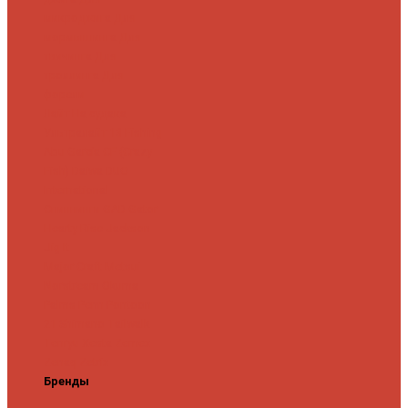
микроджига
Для
мормышинга
Для
твичинга
Для
троллинга
Для
форели
Лайт
На судака
Ультралайт
13 Fishing
Abu Garcia
CF (Crazy
Fish)
Daiwa
DUO
International
Спиннинги GAD
Gator
Hearty Rise
Jackson
Jig It
Major Craft
Metsui
Norstream
Okuma
Palms
Penn
Pontoon
21
Shimano
Tailwalk
Tenryu
Xesta
Zemex
Zenaq
Zetrix
Бренды