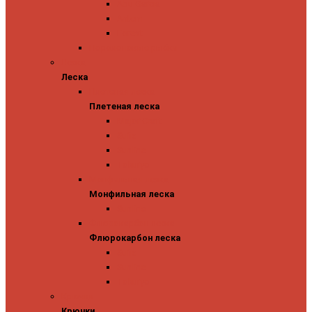
Abu Garcia
Antem
Forest
Поролоновые рыбки
Леска
Леска
Плетеная леска
Плетеная леска
Major Craft
Sufix
Sunline
Tokuryo
Монфильная леска
Монфильная леска
Sunline
Флюрокарбон леска
Флюрокарбон леска
Sufix
Sunline
Tokuryo
Крючки
Крючки