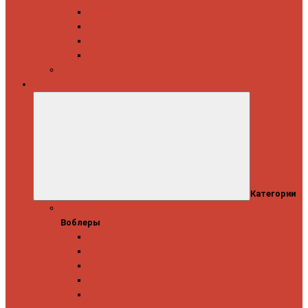
Daiwa
Okuma
Penn
Shimano
Морские катушки
Приманки
Категории
Воблеры
Воблеры
Ever Green
GAD
IMA
Megabass
OSP