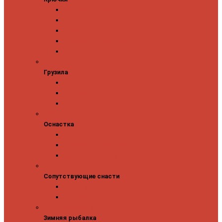
Одинарные крючки
Двойные крючки
Тройные крючки
Безбородые крючки
Офсетные крючки
Грузила
Грузила
Джиг головки
Чебурашки
Бусины
Оснастка
Оснастка
Поводки
Карабины и застежки
Заводные кольца
Сопутствующие снасти
Сопутствующие снасти
Чехлы, футляры, тубусы
Аксессуары
Зимняя рыбалка
Зимняя рыбалка