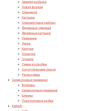
Зимняя рыбалка
Ловля форели
Спиннинги
Катушки
Спиннинговые наборы
Фидерные удилища
Фидерные катушки
Приманки
Леска
Крючки
Оснастка
Грузила
Сумки и коробки
Сопутствующие снасти
Распродажа
Силиконовые приманки
Воблеры
Силиконовые приманки
Блесны
Поролоновые рыбки
Keitech