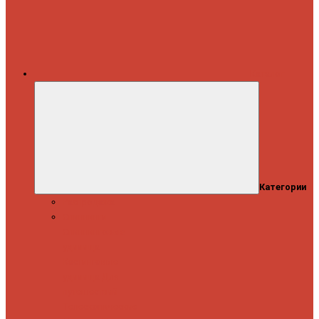
Каталог
Категории
Распродажа
Спиннинги
Спиннинговые
удилища
Кастинговые
удилища
Для
путешествий
Телескопические