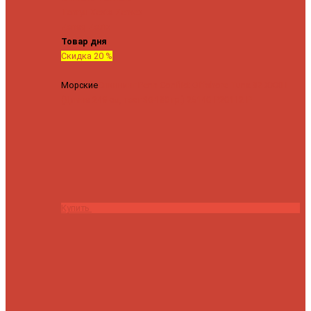
Tenryu
Xesta
Zemex
Zenaq
Zetrix
Товар дня
Скидка 20 %
Морские
Спиннинг Penn Conflict Offshore Tuna 82 XXXH
(Длина 249 см, тест 30-180 гр.)
25140 ₽
20112 ₽
Купить