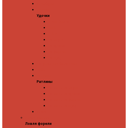
Ледобуры
Удочки
Удочки
Team Dubna
Jig It
Zetrix
На окуня
На судака
На форель
На щуку
Катушки для блеснения
Вибы
Ратлины
Ратлины
Ратлины на окуня
Ратлины на судака
Ратлины на форель
Ратлины на щуку
Леска
Ловля форели
Ловля форели