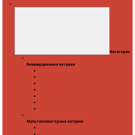
Катушки
Категории
Безинерционные катушки
Безинерционные катушки
13 Fishing
Abu Garcia
Daiwa
Mitchell
Okuma
Penn
Shimano
Мультипликаторные катушки
Мультипликаторные катушки
13 Fishing
Abu Garcia