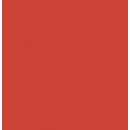
Морские
Быстрые
Бюджетные
Для
джига
Для
микроджига
Для
мормышинга
Для
твичинга
Для
троллинга
Для
форели
Лайт
На судака
Ультралайт
13
Fishing
Abu Garcia
CF (Crazy Fish)
Daiwa
DUO
International
Спиннинги GAD
Gator
Hearty Rise
Jackson
Jig It
Major Craft
Metsui
Norstream
Okuma
Palms
Penn
Pontoon 21
Shimano
Tailwalk