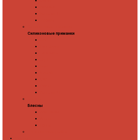
Owner
Panacea
Pontoon 21
Zipbaits
Силиконовые приманки
Силиконовые приманки
GAD
Ever Green
Jara Baits
Jig It
Issei
Keitech
OSP
Owner
Pontoon 21
Блесны
Блесны
Abu Garcia
Antem
Forest
Поролоновые рыбки
Скидки