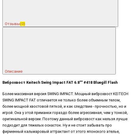
Отзывы
(0)
Описание
Виброхвост Keitech Swing Impact FAT 6.8"" #418 Bluegill Flash
Более массивная версия SWING IMPACT. Мощный виброхвост KEITECH
SWING IMPACT FAT отличается не только более объемным телом,
более мощной хвостовой пяткой, и как следствие - прочностью, но и
игрой. Она у этой приманки гораздо более агрессивная, чем у тонкой,
оригинальной версии. Поэтому данный виброхвост как нельзя лучше
подходит для тяжелых оснасток. Ну и не стоит забывать про
фирменный кальмаровый аттрактант от этого японского ателье,