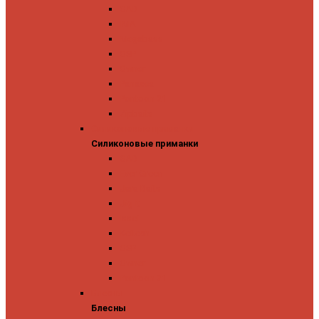
GAD
IMA
Megabass
OSP
Owner
Panacea
Pontoon 21
Zipbaits
Силиконовые приманки
Силиконовые приманки
GAD
Ever Green
Jara Baits
Jig It
Issei
Keitech
OSP
Owner
Pontoon 21
Блесны
Блесны