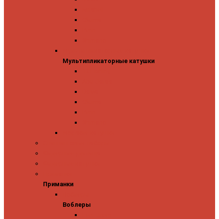
Mitchell
Okuma
Penn
Shimano
Мультипликаторные катушки
Мультипликаторные катушки
13 Fishing
Abu Garcia
Daiwa
Okuma
Penn
Shimano
Морские катушки
Спиннинговые наборы
Фидерные удилища
Фидерные катушки
Приманки
Приманки
Воблеры
Воблеры
Ever Green