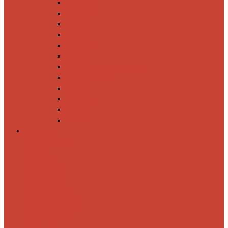
Спиннинги
Катушки
Резина
Блесны
Воблеры
Крючки
Груза, головки, застежки
Флюорокарбон
Шнуры
Коробки
Сумки
Ящики
Спиннинги
Спиннинговые
удилища
Кастинговые
удилища
Для
путешествий
Телескопические
Морские
Быстрые
Бюджетные
Для
джига
Для