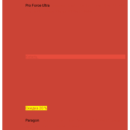
Pro Force Ultra
Спиннинг Hearty Rise Pro Force Ultra PFU-782L
тест 6-23 г длина 235 cm
23295 ₽
18636 ₽
Купить
Скидка 20 %
Paragon
Спиннинг Hearty Rise Paragon PA-802MH (Длина 244
см, тест 10-42 гр.)
24060 ₽
19248 ₽