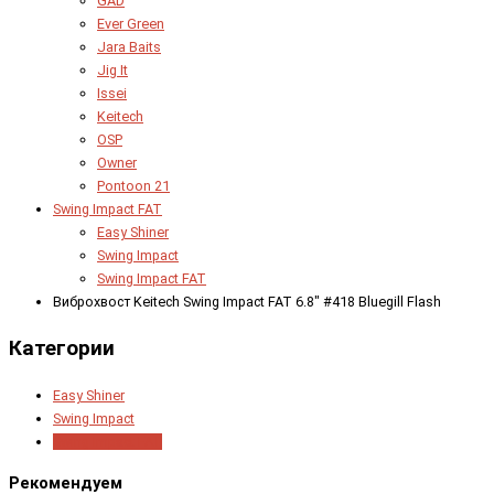
GAD
Ever Green
Jara Baits
Jig It
Issei
Keitech
OSP
Owner
Pontoon 21
Swing Impact FAT
Easy Shiner
Swing Impact
Swing Impact FAT
Виброхвост Keitech Swing Impact FAT 6.8" #418 Bluegill Flash
Категории
Easy Shiner
Swing Impact
Swing Impact FAT
Рекомендуем