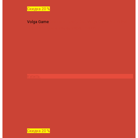
Скидка 20 %
Volga Game
Спиннинг Hearty Rise Volga Game VG-782ML
тест 8-32 г длина 235 см
23040 ₽
18432 ₽
Купить
Скидка 20 %