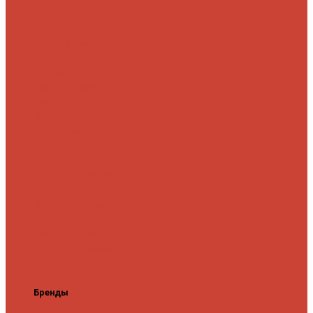
микроджига
Для
мормышинга
Для
твичинга
Для
троллинга
Для
форели
Лайт
На судака
Ультралайт
13 Fishing
Abu Garcia
CF (Crazy
Fish)
Daiwa
DUO
International
Спиннинги GAD
Gator
Hearty Rise
Jackson
Jig It
Major Craft
Metsui
Norstream
Okuma
Palms
Penn
Pontoon
21
Shimano
Tailwalk
Tenryu
Xesta
Zemex
Zenaq
Zetrix
Бренды