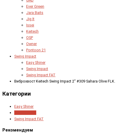
GAD
Ever Green
Jara Baits
Jig It
Issei
Keitech
OSP
Owner
Pontoon 21
Swing Impact
Easy Shiner
Swing Impact
Swing Impact FAT
Виброхвост Keitech Swing Impact 2" #309 Sahara Olive FLK.
Категории
Easy Shiner
Swing Impact
Swing Impact FAT
Рекомендуем