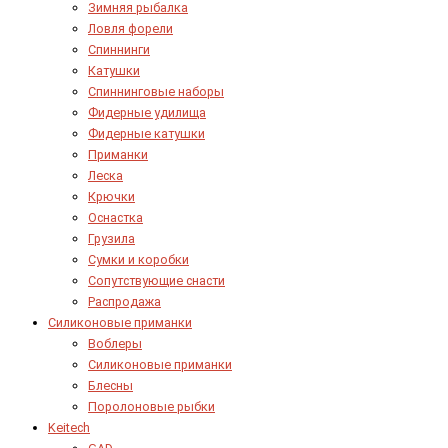
Зимняя рыбалка
Ловля форели
Спиннинги
Катушки
Спиннинговые наборы
Фидерные удилища
Фидерные катушки
Приманки
Леска
Крючки
Оснастка
Грузила
Сумки и коробки
Сопутствующие снасти
Распродажа
Силиконовые приманки
Воблеры
Силиконовые приманки
Блесны
Поролоновые рыбки
Keitech