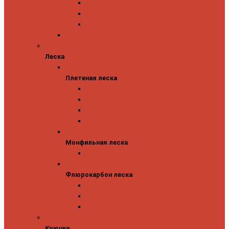
Abu Garcia
Antem
Forest
Поролоновые рыбки
Леска
Леска
Плетеная леска
Плетеная леска
Major Craft
Sufix
Sunline
Tokuryo
Монфильная леска
Монфильная леска
Sunline
Флюрокарбон леска
Флюрокарбон леска
Sufix
Sunline
Tokuryo
Крючки
Крючки