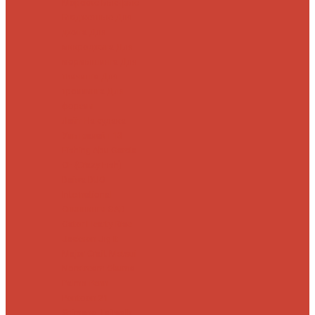
Морские
Быстрые
Бюджетные
Для
джига
Для
микроджига
Для
мормышинга
Для
твичинга
Для
троллинга
Для
форели
Лайт
На судака
Ультралайт
13
Fishing
Abu Garcia
CF (Crazy Fish)
Daiwa
DUO
International
Спиннинги GAD
Gator
Hearty Rise
Jackson
Jig It
Major Craft
Metsui
Norstream
Okuma
Palms
Penn
Pontoon 21
Shimano
Tailwalk