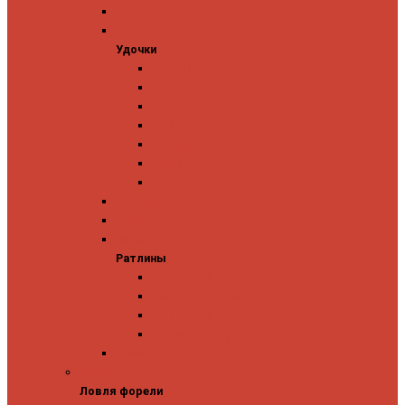
Ледобуры
Удочки
Удочки
Team Dubna
Jig It
Zetrix
На окуня
На судака
На форель
На щуку
Катушки для блеснения
Вибы
Ратлины
Ратлины
Ратлины на окуня
Ратлины на судака
Ратлины на форель
Ратлины на щуку
Леска
Ловля форели
Ловля форели