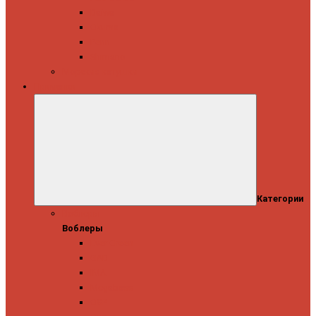
Daiwa
Okuma
Penn
Shimano
Морские катушки
Приманки
Категории
Воблеры
Воблеры
Ever Green
GAD
IMA
Megabass
OSP