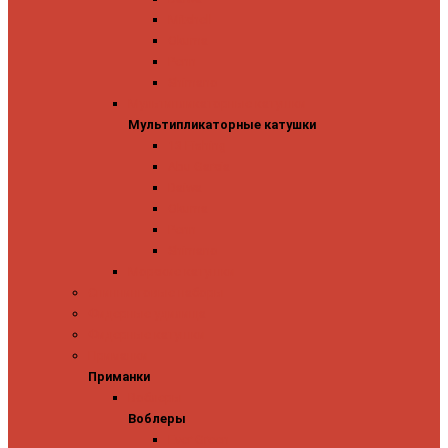
Mitchell
Okuma
Penn
Shimano
Мультипликаторные катушки
Мультипликаторные катушки
13 Fishing
Abu Garcia
Daiwa
Okuma
Penn
Shimano
Морские катушки
Спиннинговые наборы
Фидерные удилища
Фидерные катушки
Приманки
Приманки
Воблеры
Воблеры
Ever Green