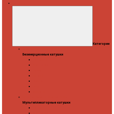
Катушки
Категории
Безинерционные катушки
Безинерционные катушки
13 Fishing
Abu Garcia
Daiwa
Mitchell
Okuma
Penn
Shimano
Мультипликаторные катушки
Мультипликаторные катушки
13 Fishing
Abu Garcia