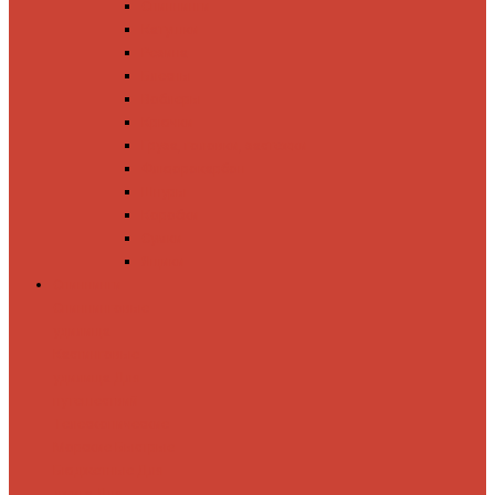
Спиннинги
Катушки
Резина
Блесны
Воблеры
Крючки
Груза, головки, застежки
Флюорокарбон
Шнуры
Коробки
Сумки
Ящики
Спиннинги
Спиннинговые
удилища
Кастинговые
удилища
Для
путешествий
Телескопические
Морские
Быстрые
Бюджетные
Для
джига
Для