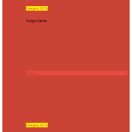
Скидка 20 %
Volga Game
Спиннинг Hearty Rise Volga Game VG-782ML
тест 8-32 г длина 235 см
23040 ₽
18432 ₽
Купить
Скидка 20 %