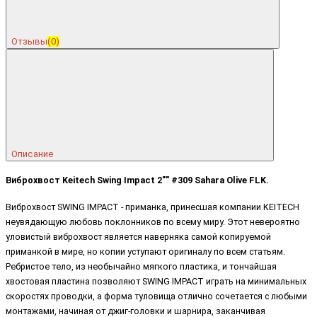
Отзывы
(0)
Описание
Виброхвост Keitech Swing Impact 2"" #309 Sahara Olive FLK.
Виброхвост SWING IMPACT - приманка, принесшая компании KEITECH
неувядающую любовь поклонников по всему миру. Этот невероятно
уловистый виброхвост является наверняка самой копируемой
приманкой в мире, но копии уступают оригиналу по всем статьям.
Ребристое тело, из необычайно мягкого пластика, и тончайшая
хвостовая пластина позволяют SWING IMPACT играть на минимальных
скоростях проводки, а форма туловища отлично сочетается с любыми
монтажами, начиная от джиг-головки и шарнира, заканчивая