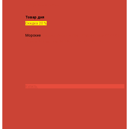
Tenryu
Xesta
Zemex
Zenaq
Zetrix
Товар дня
Скидка 20 %
Морские
Спиннинг Penn Conflict Offshore Tuna 82 XXXH
(Длина 249 см, тест 30-180 гр.)
25140 ₽
20112 ₽
Купить