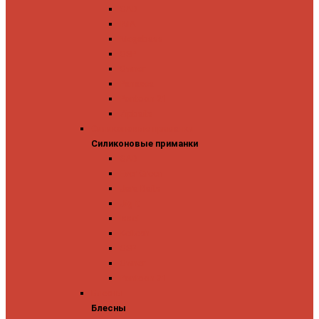
GAD
IMA
Megabass
OSP
Owner
Panacea
Pontoon 21
Zipbaits
Силиконовые приманки
Силиконовые приманки
GAD
Ever Green
Jara Baits
Jig It
Issei
Keitech
OSP
Owner
Pontoon 21
Блесны
Блесны