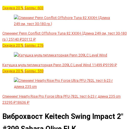
Скидка 20 %
Баллы: 603
Спиннинг Penn Conflict Offshore Tuna 82 XXXH (Длина 249 см, тест 30-180
гр.)
25140 ₽
20112 ₽
Скидка 20 %
Баллы: 276
Катушка мультипликаторная Penn 209LC Level Wind
11499 ₽
9199 ₽
Скидка 20 %
Баллы: 559
Спиннинг Hearty Rise Pro Force Ultra PFU-782L тест 6-23 г длина 235 cm
23295 ₽
18636 ₽
Виброхвост Keitech Swing Impact 2"
#309 Sahara Olive FLK.