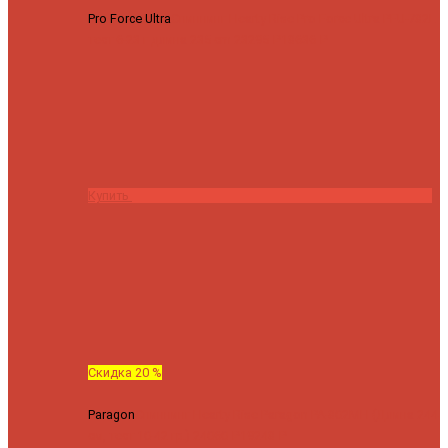
Pro Force Ultra
Спиннинг Hearty Rise Pro Force Ultra PFU-782L
тест 6-23 г длина 235 cm
23295 ₽
18636 ₽
Купить
Скидка 20 %
Paragon
Спиннинг Hearty Rise Paragon PA-802MH (Длина 244
см, тест 10-42 гр.)
24060 ₽
19248 ₽