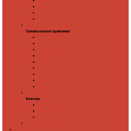
Owner
Panacea
Pontoon 21
Zipbaits
Силиконовые приманки
Силиконовые приманки
GAD
Ever Green
Jara Baits
Jig It
Issei
Keitech
OSP
Owner
Pontoon 21
Блесны
Блесны
Abu Garcia
Antem
Forest
Поролоновые рыбки
Скидки