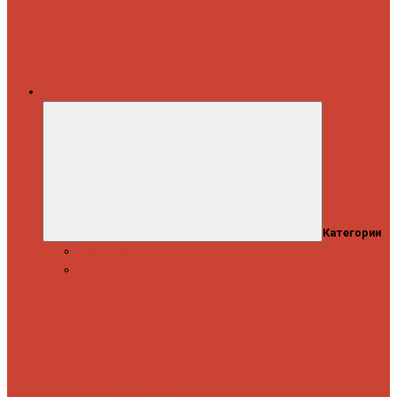
Каталог
Категории
Распродажа
Спиннинги
Спиннинговые
удилища
Кастинговые
удилища
Для
путешествий
Телескопические