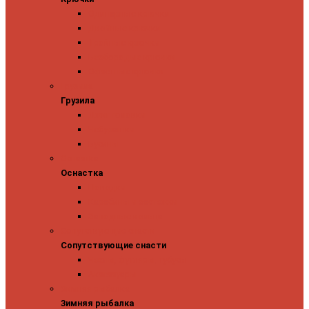
Одинарные крючки
Двойные крючки
Тройные крючки
Безбородые крючки
Офсетные крючки
Грузила
Грузила
Джиг головки
Чебурашки
Бусины
Оснастка
Оснастка
Поводки
Карабины и застежки
Заводные кольца
Сопутствующие снасти
Сопутствующие снасти
Чехлы, футляры, тубусы
Аксессуары
Зимняя рыбалка
Зимняя рыбалка