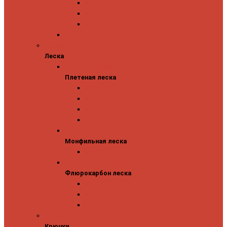
Abu Garcia
Antem
Forest
Поролоновые рыбки
Леска
Леска
Плетеная леска
Плетеная леска
Major Craft
Sufix
Sunline
Tokuryo
Монфильная леска
Монфильная леска
Sunline
Флюрокарбон леска
Флюрокарбон леска
Sufix
Sunline
Tokuryo
Крючки
Крючки