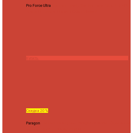
Pro Force Ultra
Спиннинг Hearty Rise Pro Force Ultra PFU-782L
тест 6-23 г длина 235 cm
23295 ₽
18636 ₽
Купить
Скидка 20 %
Paragon
Спиннинг Hearty Rise Paragon PA-802MH (Длина 244
см, тест 10-42 гр.)
24060 ₽
19248 ₽