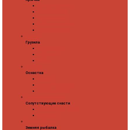
Одинарные крючки
Двойные крючки
Тройные крючки
Безбородые крючки
Офсетные крючки
Грузила
Грузила
Джиг головки
Чебурашки
Бусины
Оснастка
Оснастка
Поводки
Карабины и застежки
Заводные кольца
Сопутствующие снасти
Сопутствующие снасти
Чехлы, футляры, тубусы
Аксессуары
Зимняя рыбалка
Зимняя рыбалка