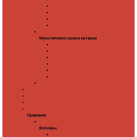
Mitchell
Okuma
Penn
Shimano
Мультипликаторные катушки
Мультипликаторные катушки
13 Fishing
Abu Garcia
Daiwa
Okuma
Penn
Shimano
Морские катушки
Спиннинговые наборы
Фидерные удилища
Фидерные катушки
Приманки
Приманки
Воблеры
Воблеры
Ever Green