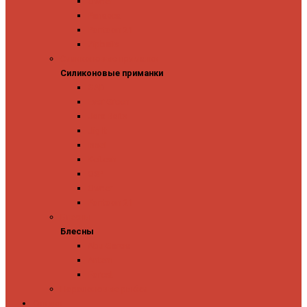
Owner
Panacea
Pontoon 21
Zipbaits
Силиконовые приманки
Силиконовые приманки
GAD
Ever Green
Jara Baits
Jig It
Issei
Keitech
OSP
Owner
Pontoon 21
Блесны
Блесны
Abu Garcia
Antem
Forest
Поролоновые рыбки
Скидки