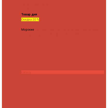
Tenryu
Xesta
Zemex
Zenaq
Zetrix
Товар дня
Скидка 20 %
Морские
Спиннинг Penn Conflict Offshore Tuna 82 XXXH
(Длина 249 см, тест 30-180 гр.)
25140 ₽
20112 ₽
Купить