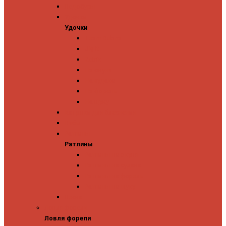
Ледобуры
Удочки
Удочки
Team Dubna
Jig It
Zetrix
На окуня
На судака
На форель
На щуку
Катушки для блеснения
Вибы
Ратлины
Ратлины
Ратлины на окуня
Ратлины на судака
Ратлины на форель
Ратлины на щуку
Леска
Ловля форели
Ловля форели