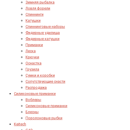
Зимняя рыбалка
Ловля форели
Спиннинги
Катушки
Спиннинговые наборы
Фидерные удилища
Фидерные катушки
Приманки
Леска
Крючки
Оснастка
Грузила
Сумки и коробки
Сопутствующие снасти
Распродажа
Силиконовые приманки
Воблеры
Силиконовые приманки
Блесны
Поролоновые рыбки
Keitech