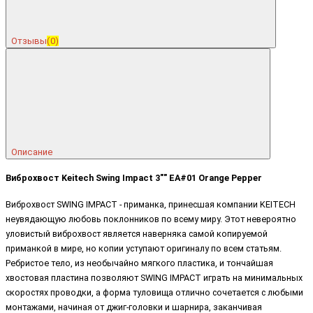
Отзывы
(0)
Описание
Виброхвост Keitech Swing Impact 3"" EA#01 Orange Pepper
Виброхвост SWING IMPACT - приманка, принесшая компании KEITECH
неувядающую любовь поклонников по всему миру. Этот невероятно
уловистый виброхвост является наверняка самой копируемой
приманкой в мире, но копии уступают оригиналу по всем статьям.
Ребристое тело, из необычайно мягкого пластика, и тончайшая
хвостовая пластина позволяют SWING IMPACT играть на минимальных
скоростях проводки, а форма туловища отлично сочетается с любыми
монтажами, начиная от джиг-головки и шарнира, заканчивая