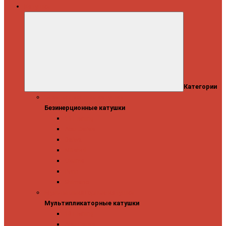
Катушки
Категории
Безинерционные катушки
Безинерционные катушки
13 Fishing
Abu Garcia
Daiwa
Mitchell
Okuma
Penn
Shimano
Мультипликаторные катушки
Мультипликаторные катушки
13 Fishing
Abu Garcia