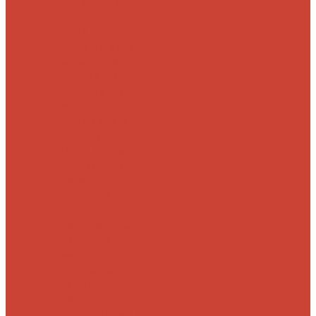
Морские
Быстрые
Бюджетные
Для
джига
Для
микроджига
Для
мормышинга
Для
твичинга
Для
троллинга
Для
форели
Лайт
На судака
Ультралайт
13
Fishing
Abu Garcia
CF (Crazy Fish)
Daiwa
DUO
International
Спиннинги GAD
Gator
Hearty Rise
Jackson
Jig It
Major Craft
Metsui
Norstream
Okuma
Palms
Penn
Pontoon 21
Shimano
Tailwalk