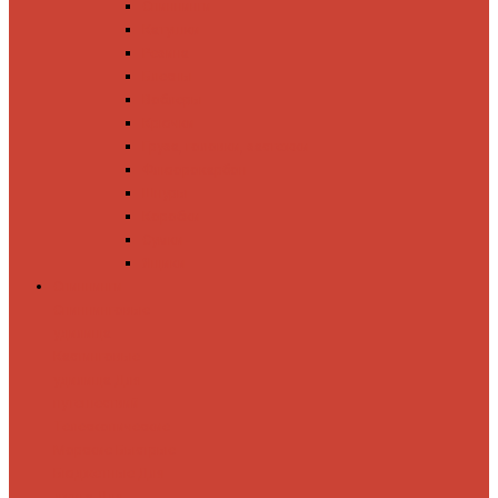
Спиннинги
Катушки
Резина
Блесны
Воблеры
Крючки
Груза, головки, застежки
Флюорокарбон
Шнуры
Коробки
Сумки
Ящики
Спиннинги
Спиннинговые
удилища
Кастинговые
удилища
Для
путешествий
Телескопические
Морские
Быстрые
Бюджетные
Для
джига
Для