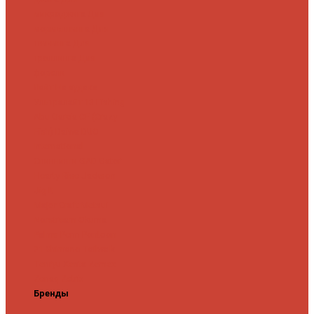
микроджига
Для
мормышинга
Для
твичинга
Для
троллинга
Для
форели
Лайт
На судака
Ультралайт
13 Fishing
Abu Garcia
CF (Crazy
Fish)
Daiwa
DUO
International
Спиннинги GAD
Gator
Hearty Rise
Jackson
Jig It
Major Craft
Metsui
Norstream
Okuma
Palms
Penn
Pontoon
21
Shimano
Tailwalk
Tenryu
Xesta
Zemex
Zenaq
Zetrix
Бренды