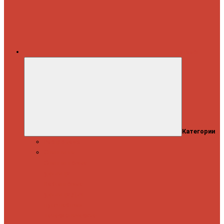
Каталог
Категории
Распродажа
Спиннинги
Спиннинговые
удилища
Кастинговые
удилища
Для
путешествий
Телескопические