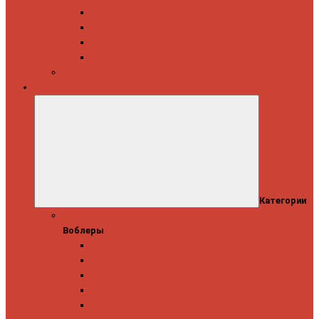
Daiwa
Okuma
Penn
Shimano
Морские катушки
Приманки
Категории
Воблеры
Воблеры
Ever Green
GAD
IMA
Megabass
OSP