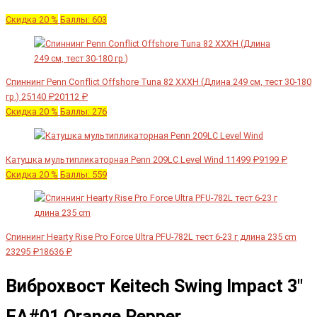
Скидка 20 %
Баллы: 603
Спиннинг Penn Conflict Offshore Tuna 82 XXXH (Длина 249 см, тест 30-180
гр.)
25140 ₽
20112 ₽
Скидка 20 %
Баллы: 276
Катушка мультипликаторная Penn 209LC Level Wind
11499 ₽
9199 ₽
Скидка 20 %
Баллы: 559
Спиннинг Hearty Rise Pro Force Ultra PFU-782L тест 6-23 г длина 235 cm
23295 ₽
18636 ₽
Виброхвост Keitech Swing Impact 3"
EA#01 Orange Pepper