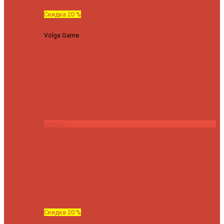
Скидка 20 %
Volga Game
Спиннинг Hearty Rise Volga Game VG-782ML
тест 8-32 г длина 235 см
23040 ₽
18432 ₽
Купить
Скидка 20 %