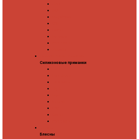
GAD
IMA
Megabass
OSP
Owner
Panacea
Pontoon 21
Zipbaits
Силиконовые приманки
Силиконовые приманки
GAD
Ever Green
Jara Baits
Jig It
Issei
Keitech
OSP
Owner
Pontoon 21
Блесны
Блесны