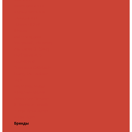
микроджига
Для
мормышинга
Для
твичинга
Для
троллинга
Для
форели
Лайт
На судака
Ультралайт
13 Fishing
Abu Garcia
CF (Crazy
Fish)
Daiwa
DUO
International
Спиннинги GAD
Gator
Hearty Rise
Jackson
Jig It
Major Craft
Metsui
Norstream
Okuma
Palms
Penn
Pontoon
21
Shimano
Tailwalk
Tenryu
Xesta
Zemex
Zenaq
Zetrix
Бренды