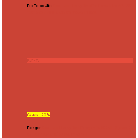
Pro Force Ultra
Спиннинг Hearty Rise Pro Force Ultra PFU-782L
тест 6-23 г длина 235 cm
23295 ₽
18636 ₽
Купить
Скидка 20 %
Paragon
Спиннинг Hearty Rise Paragon PA-802MH (Длина 244
см, тест 10-42 гр.)
24060 ₽
19248 ₽