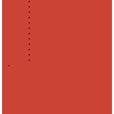
Спиннинги
Катушки
Резина
Блесны
Воблеры
Крючки
Груза, головки, застежки
Флюорокарбон
Шнуры
Коробки
Сумки
Ящики
Спиннинги
Спиннинговые
удилища
Кастинговые
удилища
Для
путешествий
Телескопические
Морские
Быстрые
Бюджетные
Для
джига
Для