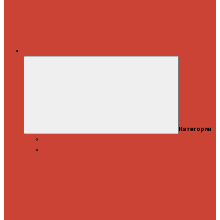
Каталог
Категории
Распродажа
Спиннинги
Спиннинговые
удилища
Кастинговые
удилища
Для
путешествий
Телескопические