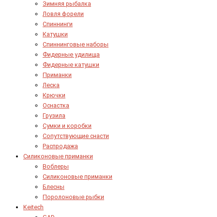
Зимняя рыбалка
Ловля форели
Спиннинги
Катушки
Спиннинговые наборы
Фидерные удилища
Фидерные катушки
Приманки
Леска
Крючки
Оснастка
Грузила
Сумки и коробки
Сопутствующие снасти
Распродажа
Силиконовые приманки
Воблеры
Силиконовые приманки
Блесны
Поролоновые рыбки
Keitech