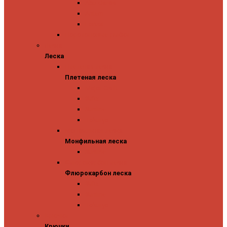
Abu Garcia
Antem
Forest
Поролоновые рыбки
Леска
Леска
Плетеная леска
Плетеная леска
Major Craft
Sufix
Sunline
Tokuryo
Монфильная леска
Монфильная леска
Sunline
Флюрокарбон леска
Флюрокарбон леска
Sufix
Sunline
Tokuryo
Крючки
Крючки