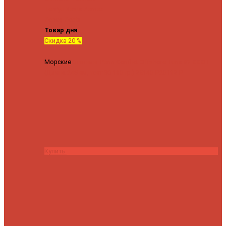
Tenryu
Xesta
Zemex
Zenaq
Zetrix
Товар дня
Скидка 20 %
Морские
Спиннинг Penn Conflict Offshore Tuna 82 XXXH
(Длина 249 см, тест 30-180 гр.)
25140 ₽
20112 ₽
Купить