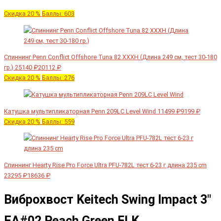
Скидка 20 %
Баллы: 603
Спиннинг Penn Conflict Offshore Tuna 82 XXXH (Длина 249 см, тест 30-180
гр.)
25140 ₽
20112 ₽
Скидка 20 %
Баллы: 276
Катушка мультипликаторная Penn 209LC Level Wind
11499 ₽
9199 ₽
Скидка 20 %
Баллы: 559
Спиннинг Hearty Rise Pro Force Ultra PFU-782L тест 6-23 г длина 235 cm
23295 ₽
18636 ₽
Виброхвост Keitech Swing Impact 3"
EA#02 Peach Green FLK.