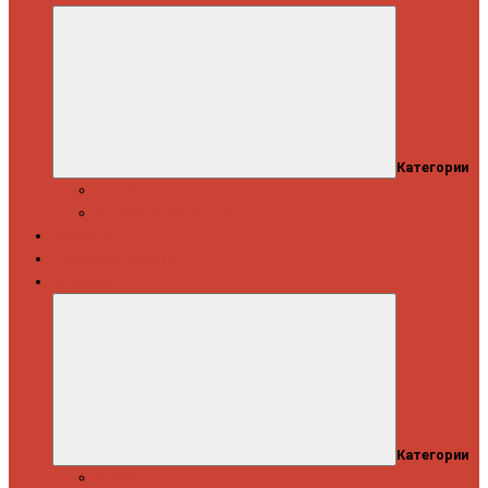
Категории
Скидки
Кешбэк от Spinning.ru
Как купить
Доставка и оплата
Информация
Категории
Новости