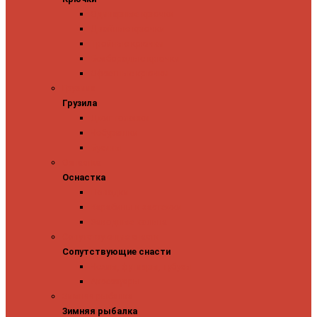
Одинарные крючки
Двойные крючки
Тройные крючки
Безбородые крючки
Офсетные крючки
Грузила
Грузила
Джиг головки
Чебурашки
Бусины
Оснастка
Оснастка
Поводки
Карабины и застежки
Заводные кольца
Сопутствующие снасти
Сопутствующие снасти
Чехлы, футляры, тубусы
Аксессуары
Зимняя рыбалка
Зимняя рыбалка