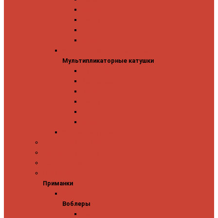
Mitchell
Okuma
Penn
Shimano
Мультипликаторные катушки
Мультипликаторные катушки
13 Fishing
Abu Garcia
Daiwa
Okuma
Penn
Shimano
Морские катушки
Спиннинговые наборы
Фидерные удилища
Фидерные катушки
Приманки
Приманки
Воблеры
Воблеры
Ever Green