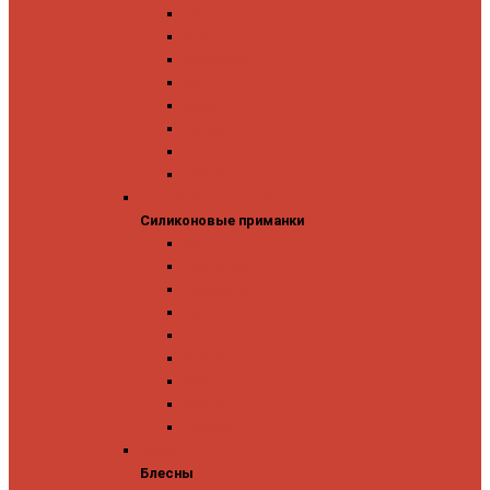
GAD
IMA
Megabass
OSP
Owner
Panacea
Pontoon 21
Zipbaits
Силиконовые приманки
Силиконовые приманки
GAD
Ever Green
Jara Baits
Jig It
Issei
Keitech
OSP
Owner
Pontoon 21
Блесны
Блесны