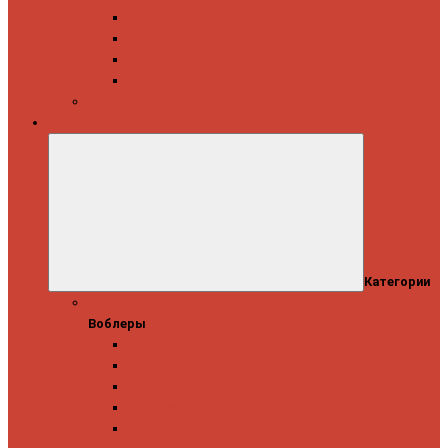
Daiwa
Okuma
Penn
Shimano
Морские катушки
Приманки
Категории
Воблеры
Воблеры
Ever Green
GAD
IMA
Megabass
OSP