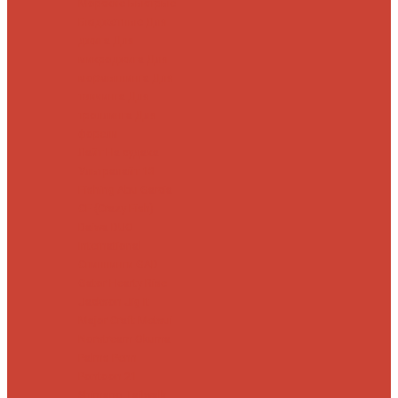
Морские
Быстрые
Бюджетные
Для
джига
Для
микроджига
Для
мормышинга
Для
твичинга
Для
троллинга
Для
форели
Лайт
На судака
Ультралайт
13
Fishing
Abu Garcia
CF (Crazy Fish)
Daiwa
DUO
International
Спиннинги GAD
Gator
Hearty Rise
Jackson
Jig It
Major Craft
Metsui
Norstream
Okuma
Palms
Penn
Pontoon 21
Shimano
Tailwalk