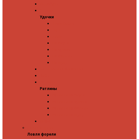
Ледобуры
Удочки
Удочки
Team Dubna
Jig It
Zetrix
На окуня
На судака
На форель
На щуку
Катушки для блеснения
Вибы
Ратлины
Ратлины
Ратлины на окуня
Ратлины на судака
Ратлины на форель
Ратлины на щуку
Леска
Ловля форели
Ловля форели