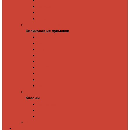
Owner
Panacea
Pontoon 21
Zipbaits
Силиконовые приманки
Силиконовые приманки
GAD
Ever Green
Jara Baits
Jig It
Issei
Keitech
OSP
Owner
Pontoon 21
Блесны
Блесны
Abu Garcia
Antem
Forest
Поролоновые рыбки
Скидки