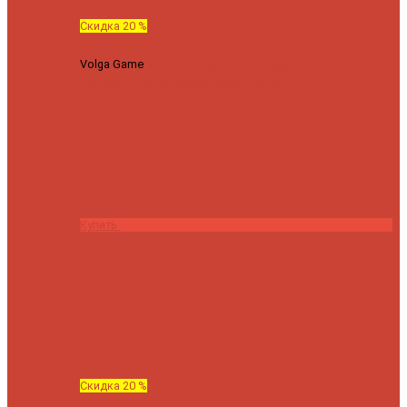
Скидка 20 %
Volga Game
Спиннинг Hearty Rise Volga Game VG-782ML
тест 8-32 г длина 235 см
23040 ₽
18432 ₽
Купить
Скидка 20 %