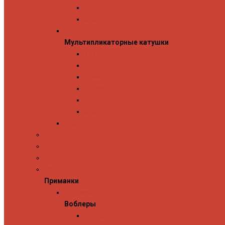
Penn
Shimano
Мультипликаторные катушки
Мультипликаторные катушки
13 Fishing
Abu Garcia
Daiwa
Okuma
Penn
Shimano
Морские катушки
Спиннинговые наборы
Фидерные удилища
Фидерные катушки
Приманки
Приманки
Воблеры
Воблеры
Ever Green