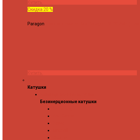
Купить
Скидка 20 %
Paragon
Спиннинг Hearty Rise Paragon PA-802MH (Длина
Купить
Катушки
Катушки
Безинерционные катушки
Безинерционные катушки
13 Fishing
Abu Garcia
Daiwa
Mitchell
Okuma