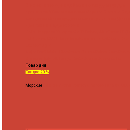
Спиннинговые удилища
Кастинговые удилища
Для
путешествий
Телескопические
Морские
Быстрые
Бюд
Для джига
Для микроджига
Для мормышинга
Для тв
Для троллинга
Для форели
Лайт
На судака
Ультралайт
13 Fishing
Abu Garcia
CF (C
Fish)
Daiwa
DUO International
Спиннинги GAD
Gator
Hear
Jackson
Jig It
Major Craft
Metsui
Norstream
Okuma
Palms
Penn
Ponto
Shimano
Tailwalk
Tenryu
Xesta
Zemex
Zenaq
Zetrix
Товар дня
Скидка 20 %
Морские
Спиннинг Penn Conflict Offshore Tuna 82 XXXH 