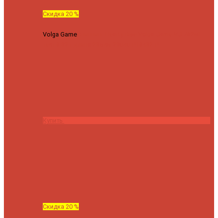
Скидка 20 %
Volga Game
Спиннинг Hearty Rise Volga Game VG-782ML
тест 8-32 г длина 235 см
23040 ₽
18432 ₽
Купить
Скидка 20 %