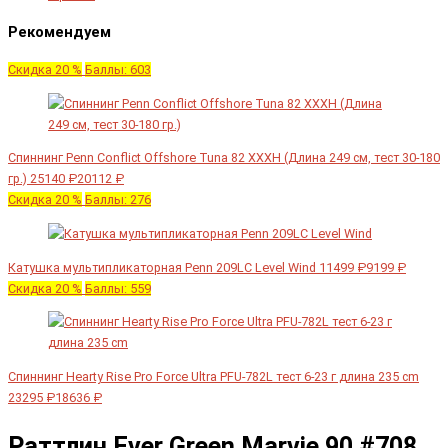
Рекомендуем
Скидка 20 %
Баллы: 603
Спиннинг Penn Conflict Offshore Tuna 82 XXXH (Длина 249 см, тест 30-180
гр.)
25140 ₽
20112 ₽
Скидка 20 %
Баллы: 276
Катушка мультипликаторная Penn 209LC Level Wind
11499 ₽
9199 ₽
Скидка 20 %
Баллы: 559
Спиннинг Hearty Rise Pro Force Ultra PFU-782L тест 6-23 г длина 235 cm
23295 ₽
18636 ₽
Раттлин Ever Green Marvie 90 #708