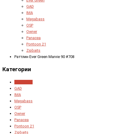
Ever Green
GAD
IMA
Megabass
OSP
Owner
Panacea
Pontoon 21
Zipbaits
Раттлин Ever Green Marvie 90 #708
Категории
Ever Green
GAD
IMA
Megabass
OSP
Owner
Panacea
Pontoon 21
Zipbaits