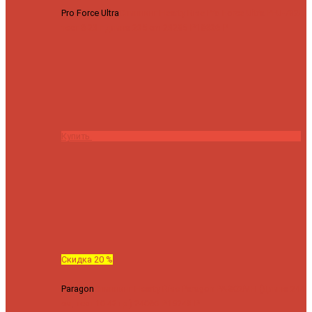
Pro Force Ultra
Спиннинг Hearty Rise Pro Force Ultra PFU-782L
тест 6-23 г длина 235 cm
23295 ₽
18636 ₽
Купить
Скидка 20 %
Paragon
Спиннинг Hearty Rise Paragon PA-802MH (Длина 244
см, тест 10-42 гр.)
24060 ₽
19248 ₽