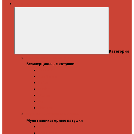
Катушки
Категории
Безинерционные катушки
Безинерционные катушки
13 Fishing
Abu Garcia
Daiwa
Mitchell
Okuma
Penn
Shimano
Мультипликаторные катушки
Мультипликаторные катушки
13 Fishing
Abu Garcia