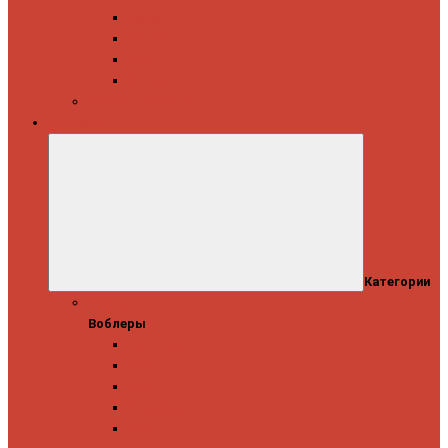
Daiwa
Okuma
Penn
Shimano
Морские катушки
Приманки
Категории
Воблеры
Воблеры
Ever Green
GAD
IMA
Megabass
OSP