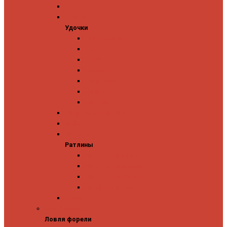
Ледобуры
Удочки
Удочки
Team Dubna
Jig It
Zetrix
На окуня
На судака
На форель
На щуку
Катушки для блеснения
Вибы
Ратлины
Ратлины
Ратлины на окуня
Ратлины на судака
Ратлины на форель
Ратлины на щуку
Леска
Ловля форели
Ловля форели