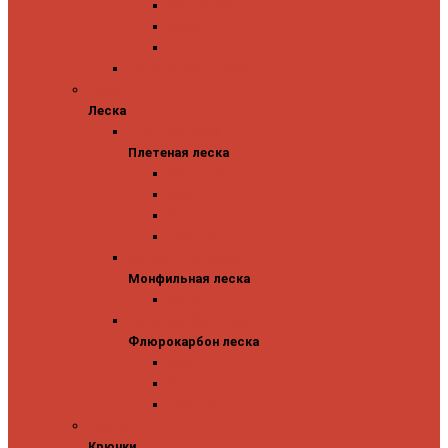
Abu Garcia
Antem
Forest
Поролоновые рыбки
Леска
Леска
Плетеная леска
Плетеная леска
Major Craft
Sufix
Sunline
Tokuryo
Монфильная леска
Монфильная леска
Sunline
Флюрокарбон леска
Флюрокарбон леска
Sufix
Sunline
Tokuryo
Крючки
Крючки