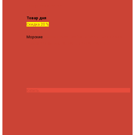
Tenryu
Xesta
Zemex
Zenaq
Zetrix
Товар дня
Скидка 20 %
Морские
Спиннинг Penn Conflict Offshore Tuna 82 XXXH
(Длина 249 см, тест 30-180 гр.)
25140 ₽
20112 ₽
Купить