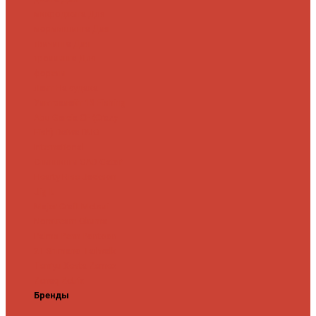
микроджига
Для
мормышинга
Для
твичинга
Для
троллинга
Для
форели
Лайт
На судака
Ультралайт
13 Fishing
Abu Garcia
CF (Crazy
Fish)
Daiwa
DUO
International
Спиннинги GAD
Gator
Hearty Rise
Jackson
Jig It
Major Craft
Metsui
Norstream
Okuma
Palms
Penn
Pontoon
21
Shimano
Tailwalk
Tenryu
Xesta
Zemex
Zenaq
Zetrix
Бренды