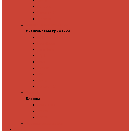
Owner
Panacea
Pontoon 21
Zipbaits
Силиконовые приманки
Силиконовые приманки
GAD
Ever Green
Jara Baits
Jig It
Issei
Keitech
OSP
Owner
Pontoon 21
Блесны
Блесны
Abu Garcia
Antem
Forest
Поролоновые рыбки
Скидки