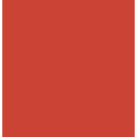
Морские
Быстрые
Бюджетные
Для
джига
Для
микроджига
Для
мормышинга
Для
твичинга
Для
троллинга
Для
форели
Лайт
На судака
Ультралайт
13
Fishing
Abu Garcia
CF (Crazy Fish)
Daiwa
DUO
International
Спиннинги GAD
Gator
Hearty Rise
Jackson
Jig It
Major Craft
Metsui
Norstream
Okuma
Palms
Penn
Pontoon 21
Shimano
Tailwalk