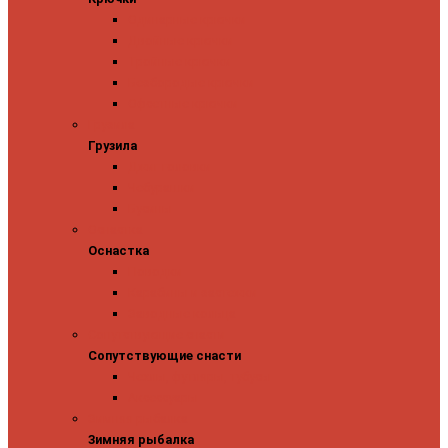
Одинарные крючки
Двойные крючки
Тройные крючки
Безбородые крючки
Офсетные крючки
Грузила
Грузила
Джиг головки
Чебурашки
Бусины
Оснастка
Оснастка
Поводки
Карабины и застежки
Заводные кольца
Сопутствующие снасти
Сопутствующие снасти
Чехлы, футляры, тубусы
Аксессуары
Зимняя рыбалка
Зимняя рыбалка