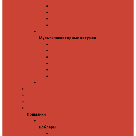
Mitchell
Okuma
Penn
Shimano
Мультипликаторные катушки
Мультипликаторные катушки
13 Fishing
Abu Garcia
Daiwa
Okuma
Penn
Shimano
Морские катушки
Спиннинговые наборы
Фидерные удилища
Фидерные катушки
Приманки
Приманки
Воблеры
Воблеры
Ever Green