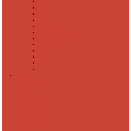
Спиннинги
Катушки
Резина
Блесны
Воблеры
Крючки
Груза, головки, застежки
Флюорокарбон
Шнуры
Коробки
Сумки
Ящики
Спиннинги
Спиннинговые
удилища
Кастинговые
удилища
Для
путешествий
Телескопические
Морские
Быстрые
Бюджетные
Для
джига
Для