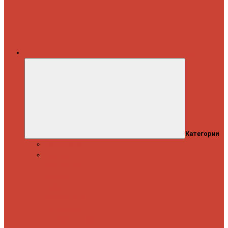
Каталог
Категории
Распродажа
Спиннинги
Спиннинговые
удилища
Кастинговые
удилища
Для
путешествий
Телескопические