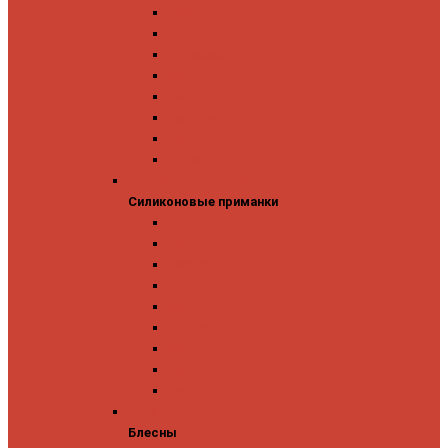
GAD
IMA
Megabass
OSP
Owner
Panacea
Pontoon 21
Zipbaits
Силиконовые приманки
Силиконовые приманки
GAD
Ever Green
Jara Baits
Jig It
Issei
Keitech
OSP
Owner
Pontoon 21
Блесны
Блесны