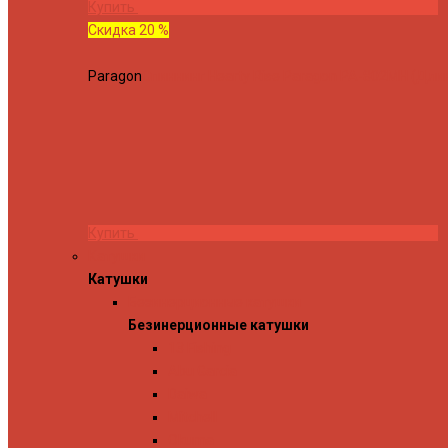
Купить
Скидка 20 %
Paragon
Спиннинг Hearty Rise Paragon PA-802MH (Длина
Купить
Катушки
Катушки
Безинерционные катушки
Безинерционные катушки
13 Fishing
Abu Garcia
Daiwa
Mitchell
Okuma