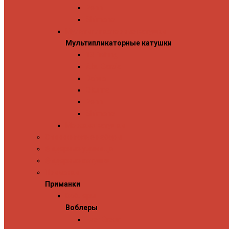
Penn
Shimano
Мультипликаторные катушки
Мультипликаторные катушки
13 Fishing
Abu Garcia
Daiwa
Okuma
Penn
Shimano
Морские катушки
Спиннинговые наборы
Фидерные удилища
Фидерные катушки
Приманки
Приманки
Воблеры
Воблеры
Ever Green