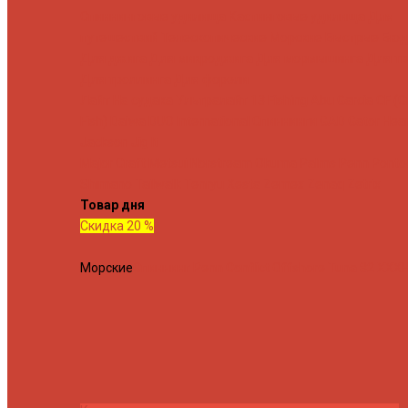
Спиннинговые удилища
Кастинговые удилища
Для
путешествий
Телескопические
Морские
Быстрые
Бюд
Для джига
Для микроджига
Для мормышинга
Для тв
Для троллинга
Для форели
Лайт
На судака
Ультралайт
13 Fishing
Abu Garcia
CF (C
Fish)
Daiwa
DUO International
Спиннинги GAD
Gator
Hear
Jackson
Jig It
Major Craft
Metsui
Norstream
Okuma
Palms
Penn
Ponto
Shimano
Tailwalk
Tenryu
Xesta
Zemex
Zenaq
Zetrix
Товар дня
Скидка 20 %
Морские
Спиннинг Penn Conflict Offshore Tuna 82 XXXH 