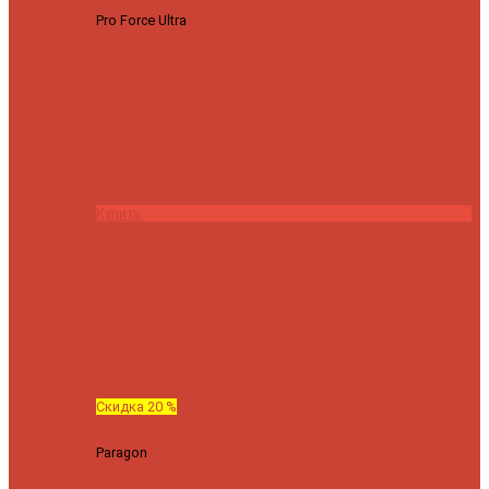
Pro Force Ultra
Спиннинг Hearty Rise Pro Force Ultra PFU-782L
тест 6-23 г длина 235 cm
23295 ₽
18636 ₽
Купить
Скидка 20 %
Paragon
Спиннинг Hearty Rise Paragon PA-802MH (Длина 244
см, тест 10-42 гр.)
24060 ₽
19248 ₽