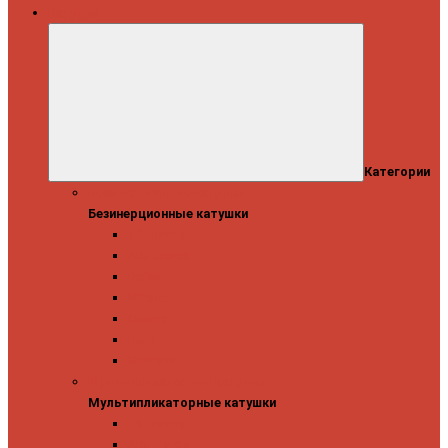
Катушки
Категории
Безинерционные катушки
Безинерционные катушки
13 Fishing
Abu Garcia
Daiwa
Mitchell
Okuma
Penn
Shimano
Мультипликаторные катушки
Мультипликаторные катушки
13 Fishing
Abu Garcia