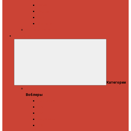
Daiwa
Okuma
Penn
Shimano
Морские катушки
Приманки
Категории
Воблеры
Воблеры
Ever Green
GAD
IMA
Megabass
OSP