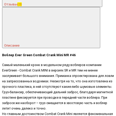
Отзывы
(0)
Описание
Воблер Ever Green Combat Crank Mini MR #46
Самый маленький крэнк в модельном ряду воблеров компании
EverGreen - Combat Crank MINI в версиях SR и MR тем не менее
заслуживает большого внимания. Приманка спроектирована для ловли
на запрессованных водоемах. Несмотря на то, что она изготовлена из
прочного пластика, в ней отсутствуют какие-либо шумовые элементы.
Груз-балансир, обеспечивающий дальний заброс, благодаря магнитной
пластине фиксируется при проводке в передней части воблера. При
забросе же наоборот – груз смещается в хвостовую часть и воблер
летит очень далеко и точно.
Но главным достоинством Combat Crank Mini является феноменальная