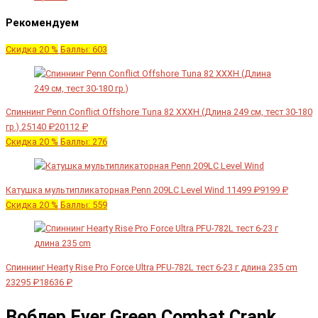
Рекомендуем
Скидка 20 %
Баллы: 603
Спиннинг Penn Conflict Offshore Tuna 82 XXXH (Длина 249 см, тест 30-180
гр.)
25140 ₽
20112 ₽
Скидка 20 %
Баллы: 276
Катушка мультипликаторная Penn 209LC Level Wind
11499 ₽
9199 ₽
Скидка 20 %
Баллы: 559
Спиннинг Hearty Rise Pro Force Ultra PFU-782L тест 6-23 г длина 235 cm
23295 ₽
18636 ₽
Воблер Ever Green Combat Crank