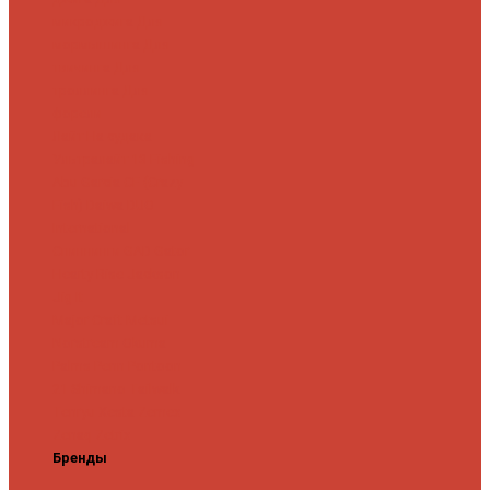
микроджига
Для
мормышинга
Для
твичинга
Для
троллинга
Для
форели
Лайт
На судака
Ультралайт
13 Fishing
Abu Garcia
CF (Crazy
Fish)
Daiwa
DUO
International
Спиннинги GAD
Gator
Hearty Rise
Jackson
Jig It
Major Craft
Metsui
Norstream
Okuma
Palms
Penn
Pontoon
21
Shimano
Tailwalk
Tenryu
Xesta
Zemex
Zenaq
Zetrix
Бренды