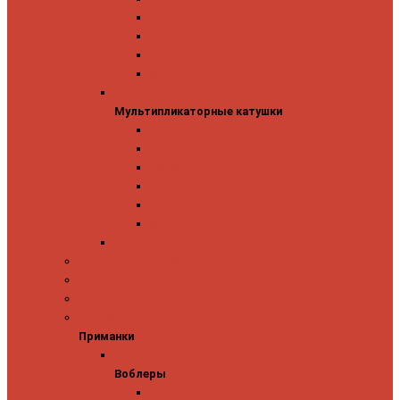
Mitchell
Okuma
Penn
Shimano
Мультипликаторные катушки
Мультипликаторные катушки
13 Fishing
Abu Garcia
Daiwa
Okuma
Penn
Shimano
Морские катушки
Спиннинговые наборы
Фидерные удилища
Фидерные катушки
Приманки
Приманки
Воблеры
Воблеры
Ever Green