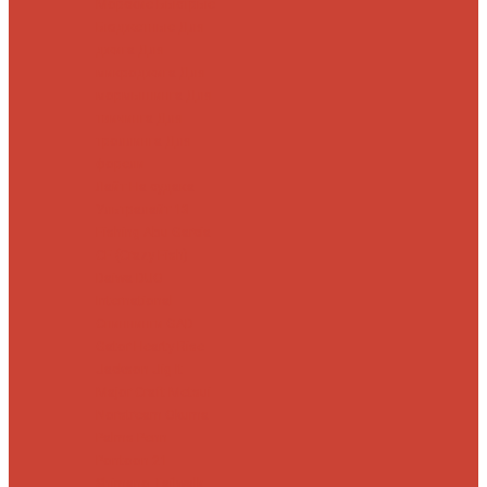
Морские
Быстрые
Бюджетные
Для
джига
Для
микроджига
Для
мормышинга
Для
твичинга
Для
троллинга
Для
форели
Лайт
На судака
Ультралайт
13
Fishing
Abu Garcia
CF (Crazy Fish)
Daiwa
DUO
International
Спиннинги GAD
Gator
Hearty Rise
Jackson
Jig It
Major Craft
Metsui
Norstream
Okuma
Palms
Penn
Pontoon 21
Shimano
Tailwalk