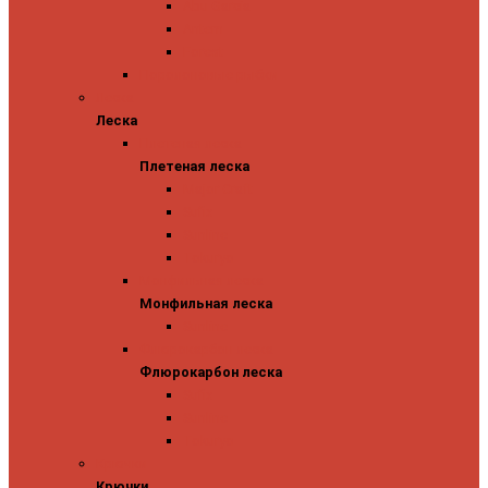
Abu Garcia
Antem
Forest
Поролоновые рыбки
Леска
Леска
Плетеная леска
Плетеная леска
Major Craft
Sufix
Sunline
Tokuryo
Монфильная леска
Монфильная леска
Sunline
Флюрокарбон леска
Флюрокарбон леска
Sufix
Sunline
Tokuryo
Крючки
Крючки