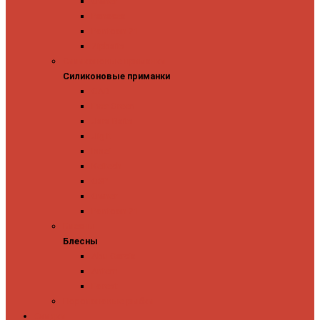
Owner
Panacea
Pontoon 21
Zipbaits
Силиконовые приманки
Силиконовые приманки
GAD
Ever Green
Jara Baits
Jig It
Issei
Keitech
OSP
Owner
Pontoon 21
Блесны
Блесны
Abu Garcia
Antem
Forest
Поролоновые рыбки
Скидки