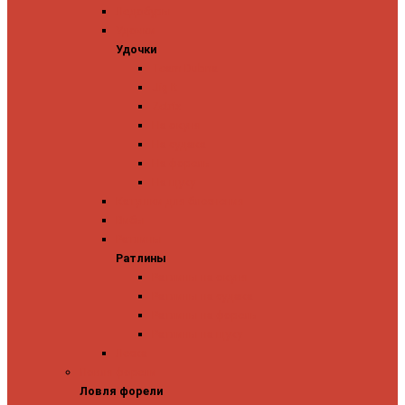
Ледобуры
Удочки
Удочки
Team Dubna
Jig It
Zetrix
На окуня
На судака
На форель
На щуку
Катушки для блеснения
Вибы
Ратлины
Ратлины
Ратлины на окуня
Ратлины на судака
Ратлины на форель
Ратлины на щуку
Леска
Ловля форели
Ловля форели