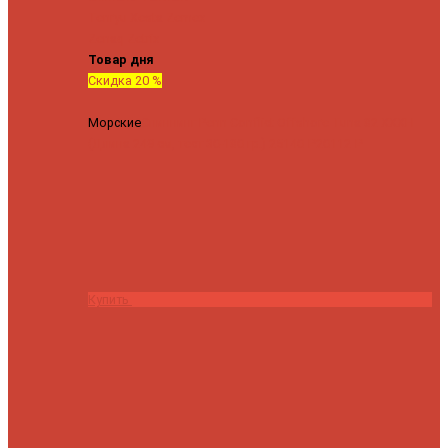
Tenryu
Xesta
Zemex
Zenaq
Zetrix
Товар дня
Скидка 20 %
Морские
Спиннинг Penn Conflict Offshore Tuna 82 XXXH
(Длина 249 см, тест 30-180 гр.)
25140 ₽
20112 ₽
Купить