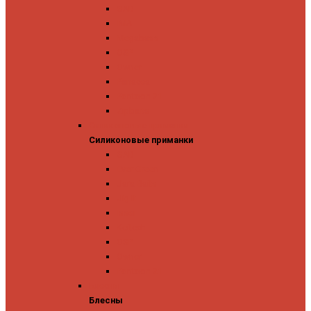
GAD
IMA
Megabass
OSP
Owner
Panacea
Pontoon 21
Zipbaits
Силиконовые приманки
Силиконовые приманки
GAD
Ever Green
Jara Baits
Jig It
Issei
Keitech
OSP
Owner
Pontoon 21
Блесны
Блесны