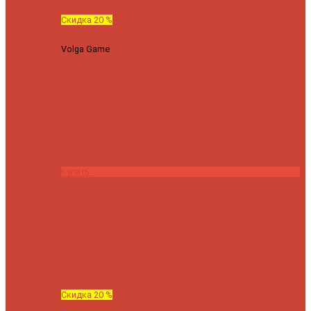
Скидка 20 %
Volga Game
Спиннинг Hearty Rise Volga Game VG-782ML
тест 8-32 г длина 235 см
23040 ₽
18432 ₽
Купить
Скидка 20 %