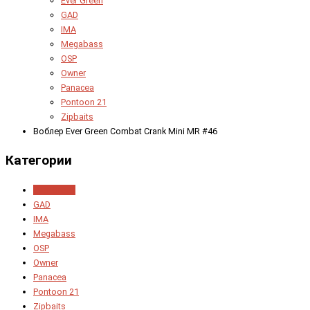
Ever Green
GAD
IMA
Megabass
OSP
Owner
Panacea
Pontoon 21
Zipbaits
Воблер Ever Green Combat Crank Mini MR #46
Категории
Ever Green
GAD
IMA
Megabass
OSP
Owner
Panacea
Pontoon 21
Zipbaits