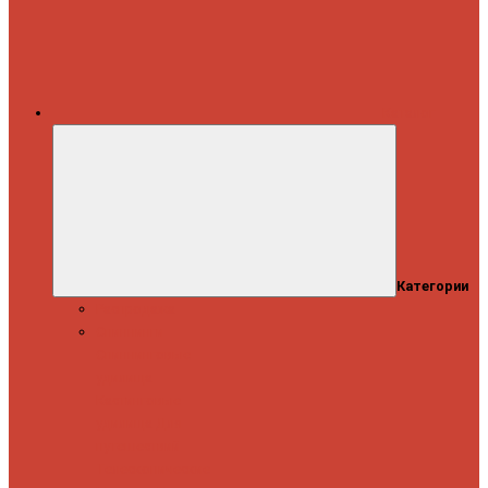
Каталог
Категории
Распродажа
Спиннинги
Спиннинговые
удилища
Кастинговые
удилища
Для
путешествий
Телескопические