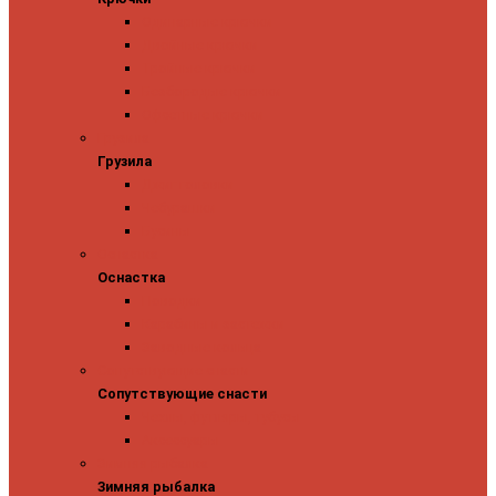
Одинарные крючки
Двойные крючки
Тройные крючки
Безбородые крючки
Офсетные крючки
Грузила
Грузила
Джиг головки
Чебурашки
Бусины
Оснастка
Оснастка
Поводки
Карабины и застежки
Заводные кольца
Сопутствующие снасти
Сопутствующие снасти
Чехлы, футляры, тубусы
Аксессуары
Зимняя рыбалка
Зимняя рыбалка