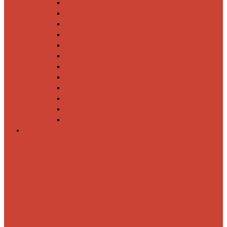
Спиннинги
Катушки
Резина
Блесны
Воблеры
Крючки
Груза, головки, застежки
Флюорокарбон
Шнуры
Коробки
Сумки
Ящики
Спиннинги
Спиннинговые
удилища
Кастинговые
удилища
Для
путешествий
Телескопические
Морские
Быстрые
Бюджетные
Для
джига
Для