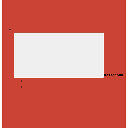
Каталог
Категории
Распродажа
Спиннинги
Спиннинговые
удилища
Кастинговые
удилища
Для
путешествий
Телескопические