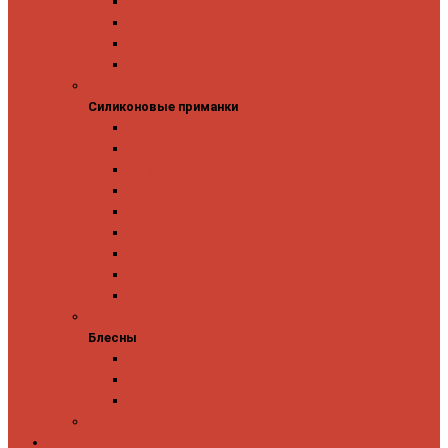
Owner
Panacea
Pontoon 21
Zipbaits
Силиконовые приманки
Силиконовые приманки
GAD
Ever Green
Jara Baits
Jig It
Issei
Keitech
OSP
Owner
Pontoon 21
Блесны
Блесны
Abu Garcia
Antem
Forest
Поролоновые рыбки
Скидки