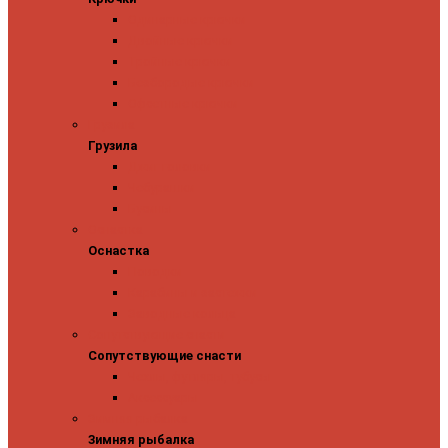
Одинарные крючки
Двойные крючки
Тройные крючки
Безбородые крючки
Офсетные крючки
Грузила
Грузила
Джиг головки
Чебурашки
Бусины
Оснастка
Оснастка
Поводки
Карабины и застежки
Заводные кольца
Сопутствующие снасти
Сопутствующие снасти
Чехлы, футляры, тубусы
Аксессуары
Зимняя рыбалка
Зимняя рыбалка