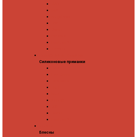
GAD
IMA
Megabass
OSP
Owner
Panacea
Pontoon 21
Zipbaits
Силиконовые приманки
Силиконовые приманки
GAD
Ever Green
Jara Baits
Jig It
Issei
Keitech
OSP
Owner
Pontoon 21
Блесны
Блесны