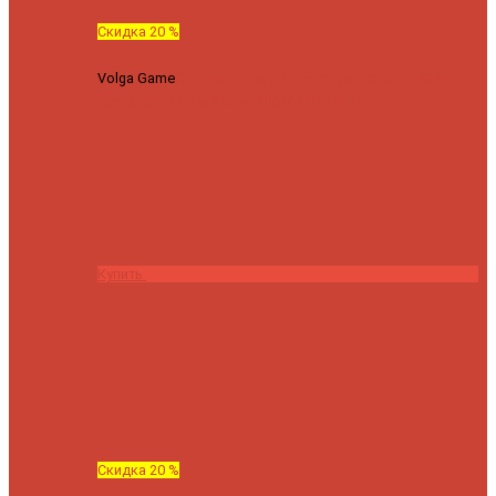
Скидка 20 %
Volga Game
Спиннинг Hearty Rise Volga Game VG-782ML
тест 8-32 г длина 235 см
23040 ₽
18432 ₽
Купить
Скидка 20 %