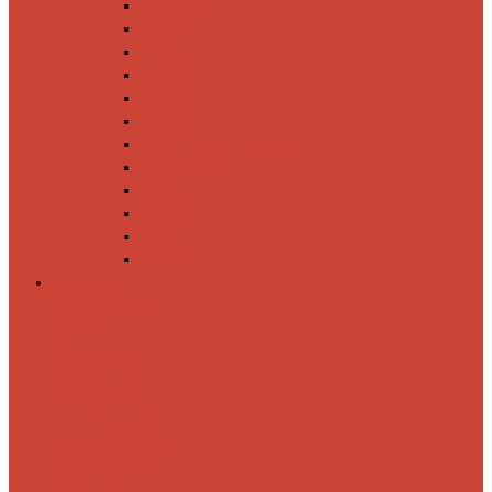
Спиннинги
Катушки
Резина
Блесны
Воблеры
Крючки
Груза, головки, застежки
Флюорокарбон
Шнуры
Коробки
Сумки
Ящики
Спиннинги
Спиннинговые
удилища
Кастинговые
удилища
Для
путешествий
Телескопические
Морские
Быстрые
Бюджетные
Для
джига
Для