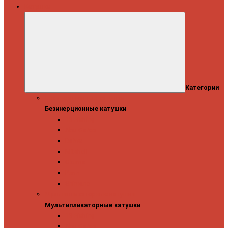
Катушки
Категории
Безинерционные катушки
Безинерционные катушки
13 Fishing
Abu Garcia
Daiwa
Mitchell
Okuma
Penn
Shimano
Мультипликаторные катушки
Мультипликаторные катушки
13 Fishing
Abu Garcia