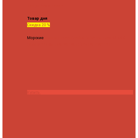
Tenryu
Xesta
Zemex
Zenaq
Zetrix
Товар дня
Скидка 20 %
Морские
Спиннинг Penn Conflict Offshore Tuna 82 XXXH
(Длина 249 см, тест 30-180 гр.)
25140 ₽
20112 ₽
Купить