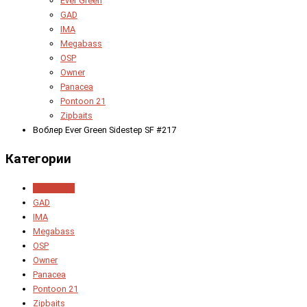
Ever Green
GAD
IMA
Megabass
OSP
Owner
Panacea
Pontoon 21
Zipbaits
Воблер Ever Green Sidestep SF #217
Категории
Ever Green
GAD
IMA
Megabass
OSP
Owner
Panacea
Pontoon 21
Zipbaits