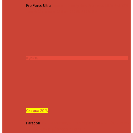
Pro Force Ultra
Спиннинг Hearty Rise Pro Force Ultra PFU-782L
тест 6-23 г длина 235 cm
23295 ₽
18636 ₽
Купить
Скидка 20 %
Paragon
Спиннинг Hearty Rise Paragon PA-802MH (Длина 244
см, тест 10-42 гр.)
24060 ₽
19248 ₽