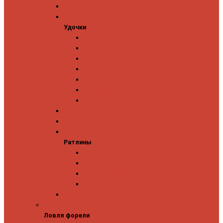
Ледобуры
Удочки
Удочки
Team Dubna
Jig It
Zetrix
На окуня
На судака
На форель
На щуку
Катушки для блеснения
Вибы
Ратлины
Ратлины
Ратлины на окуня
Ратлины на судака
Ратлины на форель
Ратлины на щуку
Леска
Ловля форели
Ловля форели