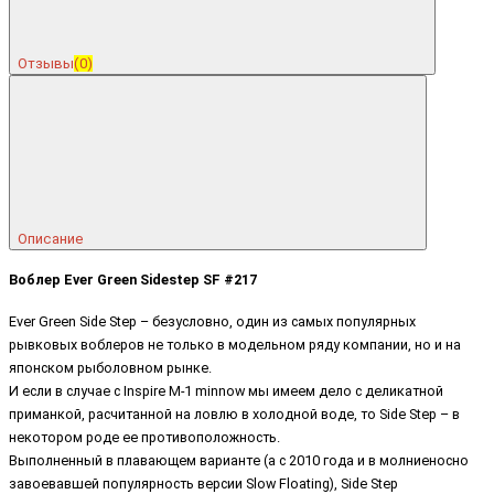
Отзывы
(0)
Описание
Воблер Ever Green Sidestep SF #217
Ever Green Side Step – безусловно, один из самых популярных
рывковых воблеров не только в модельном ряду компании, но и на
японском рыболовном рынке.
И если в случае с Inspire M-1 minnow мы имеем дело с деликатной
Консультант
приманкой, расчитанной на ловлю в холодной воде, то Side Step – в
некотором роде ее противоположность.
Выполненный в плавающем варианте (а с 2010 года и в молниеносно
завоевавшей популярность версии Slow Floating), Side Step