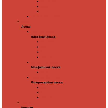
Abu Garcia
Antem
Forest
Поролоновые рыбки
Леска
Леска
Плетеная леска
Плетеная леска
Major Craft
Sufix
Sunline
Tokuryo
Монфильная леска
Монфильная леска
Sunline
Флюрокарбон леска
Флюрокарбон леска
Sufix
Sunline
Tokuryo
Крючки
Крючки