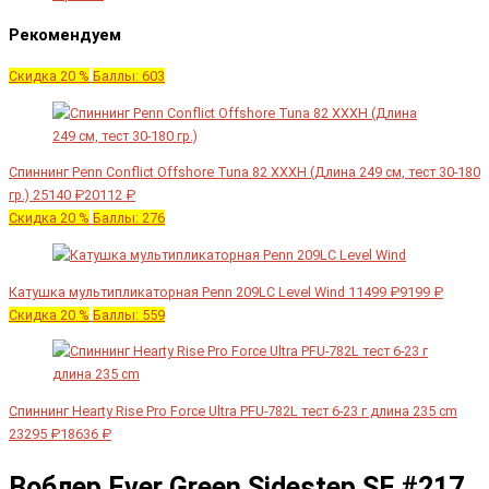
Рекомендуем
Скидка 20 %
Баллы: 603
Спиннинг Penn Conflict Offshore Tuna 82 XXXH (Длина 249 см, тест 30-180
гр.)
25140 ₽
20112 ₽
Скидка 20 %
Баллы: 276
Катушка мультипликаторная Penn 209LC Level Wind
11499 ₽
9199 ₽
Скидка 20 %
Баллы: 559
Спиннинг Hearty Rise Pro Force Ultra PFU-782L тест 6-23 г длина 235 cm
23295 ₽
18636 ₽
Воблер Ever Green Sidestep SF #217