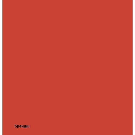
микроджига
Для
мормышинга
Для
твичинга
Для
троллинга
Для
форели
Лайт
На судака
Ультралайт
13 Fishing
Abu Garcia
CF (Crazy
Fish)
Daiwa
DUO
International
Спиннинги GAD
Gator
Hearty Rise
Jackson
Jig It
Major Craft
Metsui
Norstream
Okuma
Palms
Penn
Pontoon
21
Shimano
Tailwalk
Tenryu
Xesta
Zemex
Zenaq
Zetrix
Бренды