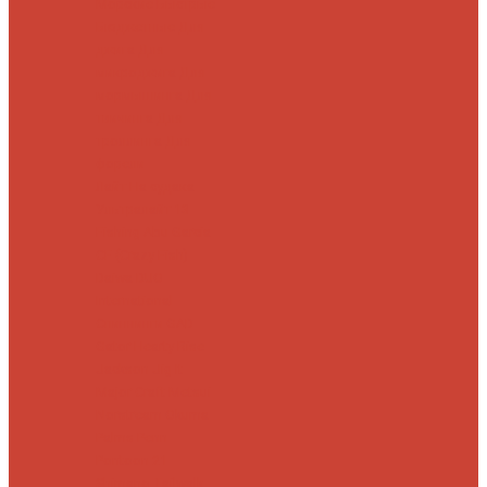
Морские
Быстрые
Бюджетные
Для
джига
Для
микроджига
Для
мормышинга
Для
твичинга
Для
троллинга
Для
форели
Лайт
На судака
Ультралайт
13
Fishing
Abu Garcia
CF (Crazy Fish)
Daiwa
DUO
International
Спиннинги GAD
Gator
Hearty Rise
Jackson
Jig It
Major Craft
Metsui
Norstream
Okuma
Palms
Penn
Pontoon 21
Shimano
Tailwalk