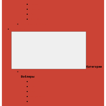
Daiwa
Okuma
Penn
Shimano
Морские катушки
Приманки
Категории
Воблеры
Воблеры
Ever Green
GAD
IMA
Megabass
OSP