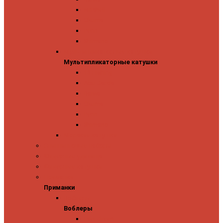
Mitchell
Okuma
Penn
Shimano
Мультипликаторные катушки
Мультипликаторные катушки
13 Fishing
Abu Garcia
Daiwa
Okuma
Penn
Shimano
Морские катушки
Спиннинговые наборы
Фидерные удилища
Фидерные катушки
Приманки
Приманки
Воблеры
Воблеры
Ever Green