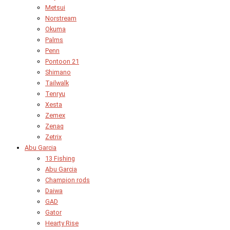
Metsui
Norstream
Okuma
Palms
Penn
Pontoon 21
Shimano
Tailwalk
Tenryu
Xesta
Zemex
Zenaq
Zetrix
Abu Garcia
13 Fishing
Abu Garcia
Champion rods
Daiwa
GAD
Gator
Hearty Rise