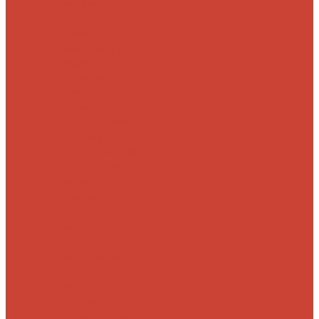
Морские
Быстрые
Бюджетные
Для
джига
Для
микроджига
Для
мормышинга
Для
твичинга
Для
троллинга
Для
форели
Лайт
На судака
Ультралайт
13
Fishing
Abu Garcia
CF (Crazy Fish)
Daiwa
DUO
International
Спиннинги GAD
Gator
Hearty Rise
Jackson
Jig It
Major Craft
Metsui
Norstream
Okuma
Palms
Penn
Pontoon 21
Shimano
Tailwalk