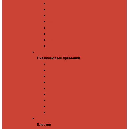
GAD
IMA
Megabass
OSP
Owner
Panacea
Pontoon 21
Zipbaits
Силиконовые приманки
Силиконовые приманки
GAD
Ever Green
Jara Baits
Jig It
Issei
Keitech
OSP
Owner
Pontoon 21
Блесны
Блесны