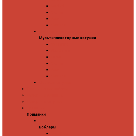
Mitchell
Okuma
Penn
Shimano
Мультипликаторные катушки
Мультипликаторные катушки
13 Fishing
Abu Garcia
Daiwa
Okuma
Penn
Shimano
Морские катушки
Спиннинговые наборы
Фидерные удилища
Фидерные катушки
Приманки
Приманки
Воблеры
Воблеры
Ever Green