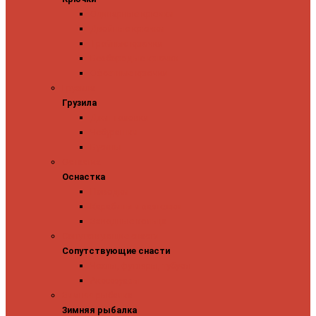
Одинарные крючки
Двойные крючки
Тройные крючки
Безбородые крючки
Офсетные крючки
Грузила
Грузила
Джиг головки
Чебурашки
Бусины
Оснастка
Оснастка
Поводки
Карабины и застежки
Заводные кольца
Сопутствующие снасти
Сопутствующие снасти
Чехлы, футляры, тубусы
Аксессуары
Зимняя рыбалка
Зимняя рыбалка