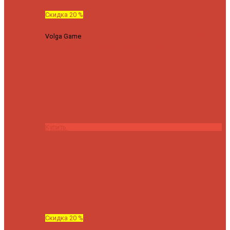
Скидка 20 %
Volga Game
Спиннинг Hearty Rise Volga Game VG-782ML
тест 8-32 г длина 235 см
23040 ₽
18432 ₽
Купить
Скидка 20 %