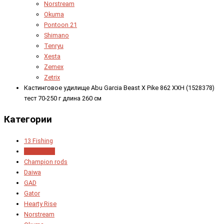
Norstream
Okuma
Pontoon 21
Shimano
Tenryu
Xesta
Zemex
Zetrix
Кастинговое удилище Abu Garcia Beast X Pike 862 XXH (1528378)
тест 70-250 г длина 260 см
Категории
13 Fishing
Abu Garcia
Champion rods
Daiwa
GAD
Gator
Hearty Rise
Norstream