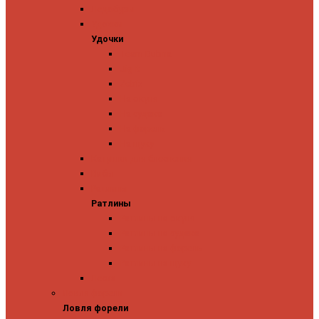
Ледобуры
Удочки
Удочки
Team Dubna
Jig It
Zetrix
На окуня
На судака
На форель
На щуку
Катушки для блеснения
Вибы
Ратлины
Ратлины
Ратлины на окуня
Ратлины на судака
Ратлины на форель
Ратлины на щуку
Леска
Ловля форели
Ловля форели