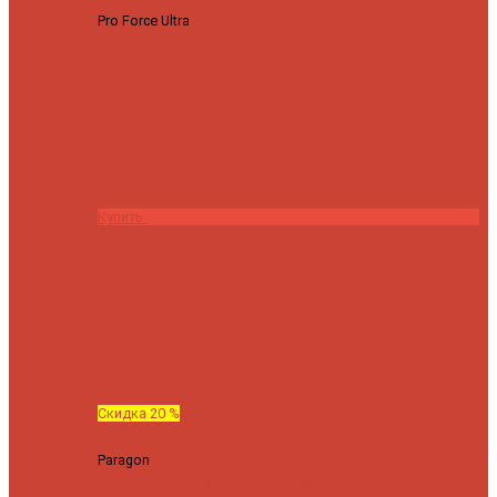
Pro Force Ultra
Спиннинг Hearty Rise Pro Force Ultra PFU-782L
тест 6-23 г длина 235 cm
23295 ₽
18636 ₽
Купить
Скидка 20 %
Paragon
Спиннинг Hearty Rise Paragon PA-802MH (Длина 244
см, тест 10-42 гр.)
24060 ₽
19248 ₽