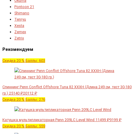
Okuma
Pontoon 21
Shimano
Tenryu
Xesta
Zemex
Zetrix
Рекомендуем
Скидка 20 %
Баллы: 603
Спиннинг Penn Conflict Offshore Tuna 82 XXXH (Длина 249 см, тест 30-180
гр.)
25140 ₽
20112 ₽
Скидка 20 %
Баллы: 276
Катушка мультипликаторная Penn 209LC Level Wind
11499 ₽
9199 ₽
Скидка 20 %
Баллы: 559