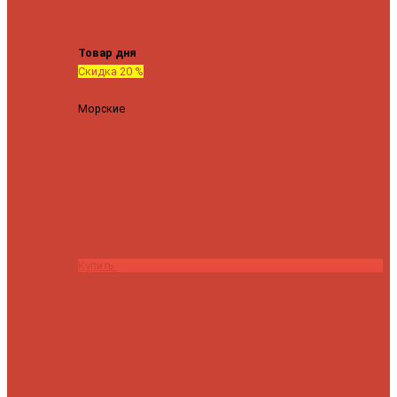
Tenryu
Xesta
Zemex
Zenaq
Zetrix
Товар дня
Скидка 20 %
Морские
Спиннинг Penn Conflict Offshore Tuna 82 XXXH
(Длина 249 см, тест 30-180 гр.)
25140 ₽
20112 ₽
Купить