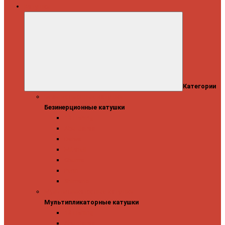
Катушки
Категории
Безинерционные катушки
Безинерционные катушки
13 Fishing
Abu Garcia
Daiwa
Mitchell
Okuma
Penn
Shimano
Мультипликаторные катушки
Мультипликаторные катушки
13 Fishing
Abu Garcia