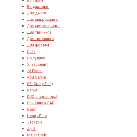
Быстрые
Бюджетные
Для джига
Для микроджига
Для мормышинга
Для твичинга
Для троллинга
Для форели
Лайт
На судака
Ультралайт
13 Fishing
Abu Garcia
CF (Crazy Fish)
Daiwa
DUO International
Спиннинги GAD
Gator
Hearty Rise
Jackson
Jig It
Major Craft