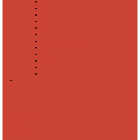
Спиннинги
Катушки
Резина
Блесны
Воблеры
Крючки
Груза, головки, застежки
Флюорокарбон
Шнуры
Коробки
Сумки
Ящики
Спиннинги
Спиннинговые
удилища
Кастинговые
удилища
Для
путешествий
Телескопические
Морские
Быстрые
Бюджетные
Для
джига
Для