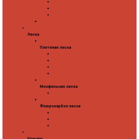
Abu Garcia
Antem
Forest
Поролоновые рыбки
Леска
Леска
Плетеная леска
Плетеная леска
Major Craft
Sufix
Sunline
Tokuryo
Монфильная леска
Монфильная леска
Sunline
Флюрокарбон леска
Флюрокарбон леска
Sufix
Sunline
Tokuryo
Крючки
Крючки