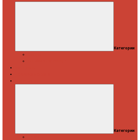
Категории
Скидки
Кешбэк от Spinning.ru
Как купить
Доставка и оплата
Информация
Категории
Новости