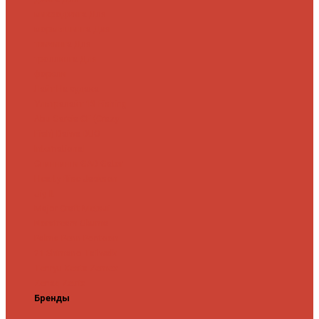
микроджига
Для
мормышинга
Для
твичинга
Для
троллинга
Для
форели
Лайт
На судака
Ультралайт
13 Fishing
Abu Garcia
CF (Crazy
Fish)
Daiwa
DUO
International
Спиннинги GAD
Gator
Hearty Rise
Jackson
Jig It
Major Craft
Metsui
Norstream
Okuma
Palms
Penn
Pontoon
21
Shimano
Tailwalk
Tenryu
Xesta
Zemex
Zenaq
Zetrix
Бренды