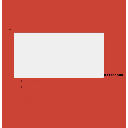
Каталог
Категории
Распродажа
Спиннинги
Спиннинговые
удилища
Кастинговые
удилища
Для
путешествий
Телескопические