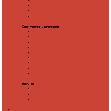
Owner
Panacea
Pontoon 21
Zipbaits
Силиконовые приманки
Силиконовые приманки
GAD
Ever Green
Jara Baits
Jig It
Issei
Keitech
OSP
Owner
Pontoon 21
Блесны
Блесны
Abu Garcia
Antem
Forest
Поролоновые рыбки
Скидки