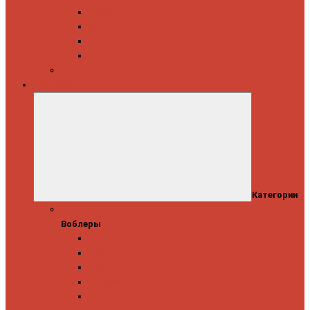
Daiwa
Okuma
Penn
Shimano
Морские катушки
Приманки
Категории
Воблеры
Воблеры
Ever Green
GAD
IMA
Megabass
OSP