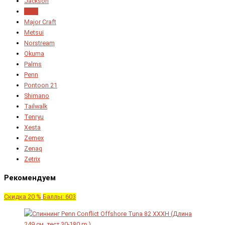
Jackson
Jig It
Major Craft
Metsui
Norstream
Okuma
Palms
Penn
Pontoon 21
Shimano
Tailwalk
Tenryu
Xesta
Zemex
Zenaq
Zetrix
Рекомендуем
Скидка 20 %
Баллы: 603