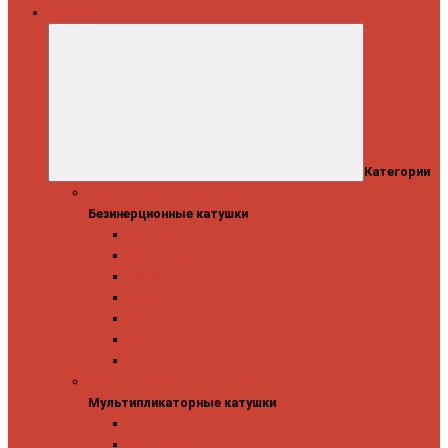
Катушки
Категории
Безинерционные катушки
Безинерционные катушки
13 Fishing
Abu Garcia
Daiwa
Mitchell
Okuma
Penn
Shimano
Мультипликаторные катушки
Мультипликаторные катушки
13 Fishing
Abu Garcia