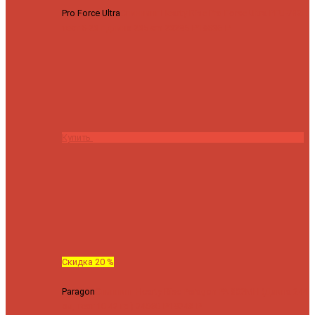
Pro Force Ultra
Спиннинг Hearty Rise Pro Force Ultra PFU-782L
тест 6-23 г длина 235 cm
23295 ₽
18636 ₽
Купить
Скидка 20 %
Paragon
Спиннинг Hearty Rise Paragon PA-802MH (Длина 244
см, тест 10-42 гр.)
24060 ₽
19248 ₽