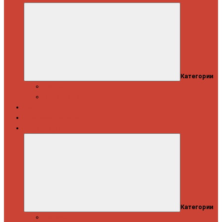
Категории
Скидки
Кешбэк от Spinning.ru
Как купить
Доставка и оплата
Информация
Категории
Новости