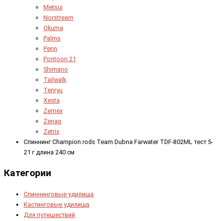
Metsui
Norstream
Okuma
Palms
Penn
Pontoon 21
Shimano
Tailwalk
Tenryu
Xesta
Zemex
Zenaq
Zetrix
Спиннинг Champion rods Team Dubna Farwater TDF-802ML тест 5-
21 г длина 240 см
Категории
Спиннинговые удилища
Кастинговые удилища
Для путешествий