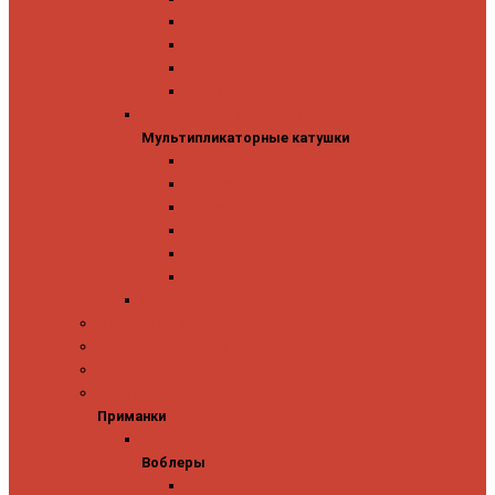
Mitchell
Okuma
Penn
Shimano
Мультипликаторные катушки
Мультипликаторные катушки
13 Fishing
Abu Garcia
Daiwa
Okuma
Penn
Shimano
Морские катушки
Спиннинговые наборы
Фидерные удилища
Фидерные катушки
Приманки
Приманки
Воблеры
Воблеры
Ever Green