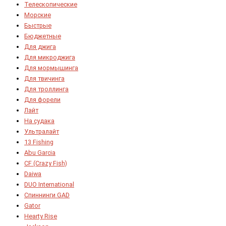
Телескопические
Морские
Быстрые
Бюджетные
Для джига
Для микроджига
Для мормышинга
Для твичинга
Для троллинга
Для форели
Лайт
На судака
Ультралайт
13 Fishing
Abu Garcia
CF (Crazy Fish)
Daiwa
DUO International
Спиннинги GAD
Gator
Hearty Rise