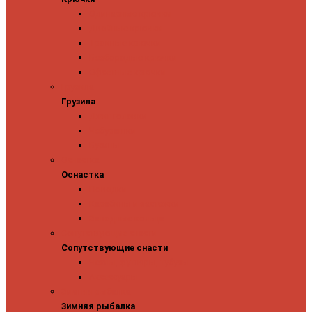
Одинарные крючки
Двойные крючки
Тройные крючки
Безбородые крючки
Офсетные крючки
Грузила
Грузила
Джиг головки
Чебурашки
Бусины
Оснастка
Оснастка
Поводки
Карабины и застежки
Заводные кольца
Сопутствующие снасти
Сопутствующие снасти
Чехлы, футляры, тубусы
Аксессуары
Зимняя рыбалка
Зимняя рыбалка