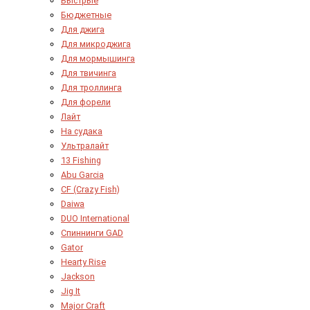
Быстрые
Бюджетные
Для джига
Для микроджига
Для мормышинга
Для твичинга
Для троллинга
Для форели
Лайт
На судака
Ультралайт
13 Fishing
Abu Garcia
CF (Crazy Fish)
Daiwa
DUO International
Спиннинги GAD
Gator
Hearty Rise
Jackson
Jig It
Major Craft