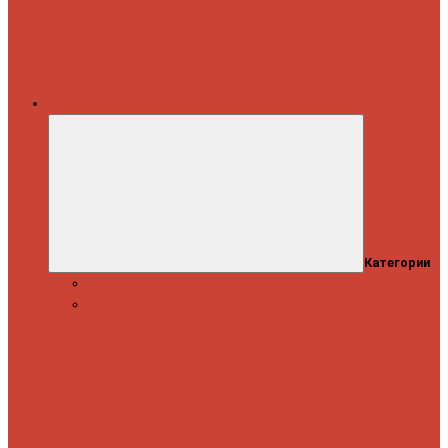
Каталог
Категории
Распродажа
Спиннинги
Спиннинговые
удилища
Кастинговые
удилища
Для
путешествий
Телескопические