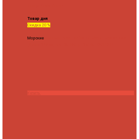
Tenryu
Xesta
Zemex
Zenaq
Zetrix
Товар дня
Скидка 20 %
Морские
Спиннинг Penn Conflict Offshore Tuna 82 XXXH
(Длина 249 см, тест 30-180 гр.)
25140 ₽
20112 ₽
Купить