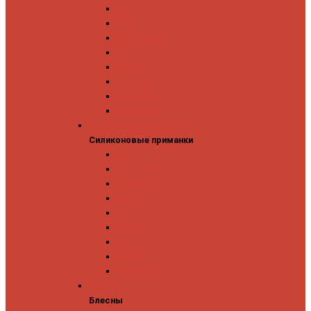
GAD
IMA
Megabass
OSP
Owner
Panacea
Pontoon 21
Zipbaits
Силиконовые приманки
Силиконовые приманки
GAD
Ever Green
Jara Baits
Jig It
Issei
Keitech
OSP
Owner
Pontoon 21
Блесны
Блесны