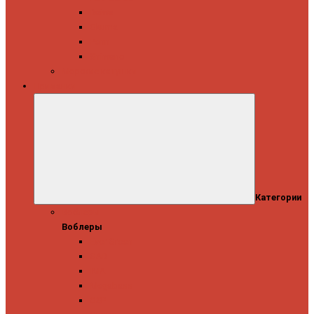
Daiwa
Okuma
Penn
Shimano
Морские катушки
Приманки
Категории
Воблеры
Воблеры
Ever Green
GAD
IMA
Megabass
OSP