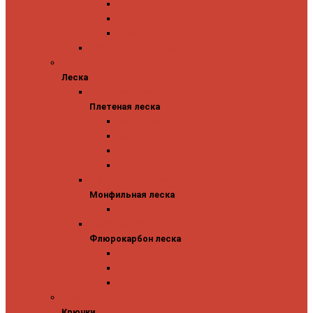
Abu Garcia
Antem
Forest
Поролоновые рыбки
Леска
Леска
Плетеная леска
Плетеная леска
Major Craft
Sufix
Sunline
Tokuryo
Монфильная леска
Монфильная леска
Sunline
Флюрокарбон леска
Флюрокарбон леска
Sufix
Sunline
Tokuryo
Крючки
Крючки