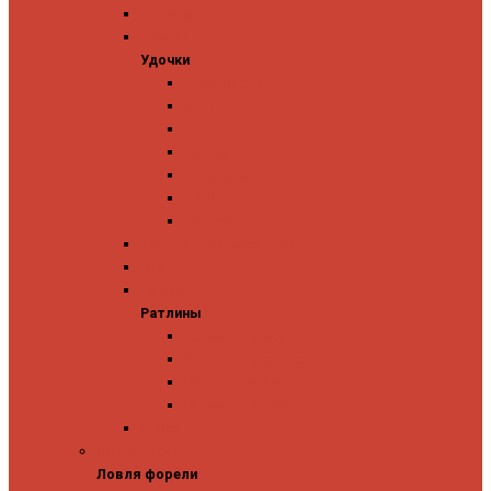
Ледобуры
Удочки
Удочки
Team Dubna
Jig It
Zetrix
На окуня
На судака
На форель
На щуку
Катушки для блеснения
Вибы
Ратлины
Ратлины
Ратлины на окуня
Ратлины на судака
Ратлины на форель
Ратлины на щуку
Леска
Ловля форели
Ловля форели