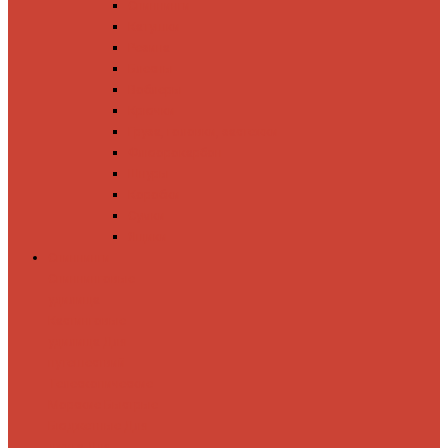
Спиннинги
Катушки
Резина
Блесны
Воблеры
Крючки
Груза, головки, застежки
Флюорокарбон
Шнуры
Коробки
Сумки
Ящики
Спиннинги
Спиннинговые
удилища
Кастинговые
удилища
Для
путешествий
Телескопические
Морские
Быстрые
Бюджетные
Для
джига
Для