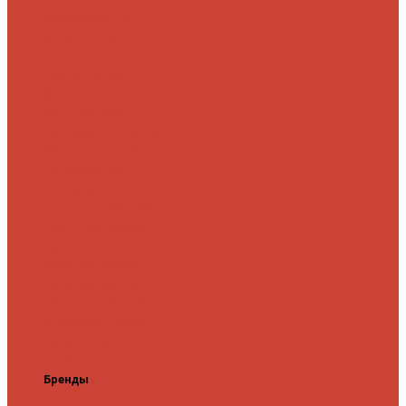
микроджига
Для
мормышинга
Для
твичинга
Для
троллинга
Для
форели
Лайт
На судака
Ультралайт
13 Fishing
Abu Garcia
CF (Crazy
Fish)
Daiwa
DUO
International
Спиннинги GAD
Gator
Hearty Rise
Jackson
Jig It
Major Craft
Metsui
Norstream
Okuma
Palms
Penn
Pontoon
21
Shimano
Tailwalk
Tenryu
Xesta
Zemex
Zenaq
Zetrix
Бренды