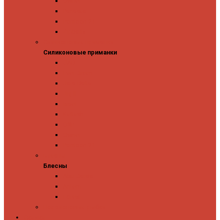
Owner
Panacea
Pontoon 21
Zipbaits
Силиконовые приманки
Силиконовые приманки
GAD
Ever Green
Jara Baits
Jig It
Issei
Keitech
OSP
Owner
Pontoon 21
Блесны
Блесны
Abu Garcia
Antem
Forest
Поролоновые рыбки
Скидки