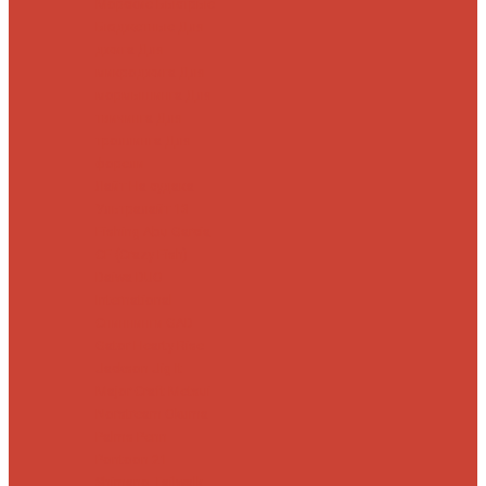
Морские
Быстрые
Бюджетные
Для
джига
Для
микроджига
Для
мормышинга
Для
твичинга
Для
троллинга
Для
форели
Лайт
На судака
Ультралайт
13
Fishing
Abu Garcia
CF (Crazy Fish)
Daiwa
DUO
International
Спиннинги GAD
Gator
Hearty Rise
Jackson
Jig It
Major Craft
Metsui
Norstream
Okuma
Palms
Penn
Pontoon 21
Shimano
Tailwalk