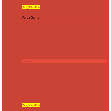
Скидка 20 %
Volga Game
Спиннинг Hearty Rise Volga Game VG-782ML
тест 8-32 г длина 235 см
23040 ₽
18432 ₽
Купить
Скидка 20 %