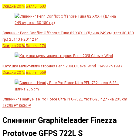
Скидка 20 %
Баллы: 603
Спиннинг Penn Conflict Offshore Tuna 82 XXXH (Длина 249 см, тест 30-180
гр.)
25140 ₽
20112 ₽
Скидка 20 %
Баллы: 276
Катушка мультипликаторная Penn 209LC Level Wind
11499 ₽
9199 ₽
Скидка 20 %
Баллы: 559
Спиннинг Hearty Rise Pro Force Ultra PFU-782L тест 6-23 г длина 235 cm
23295 ₽
18636 ₽
Спиннинг Graphiteleader Finezza
Prototype GFPS 722L S