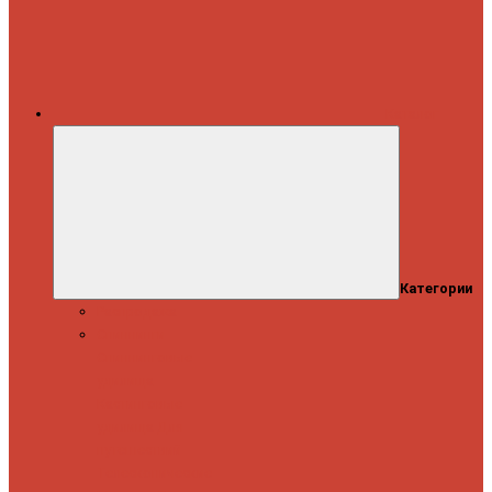
Каталог
Категории
Распродажа
Спиннинги
Спиннинговые
удилища
Кастинговые
удилища
Для
путешествий
Телескопические