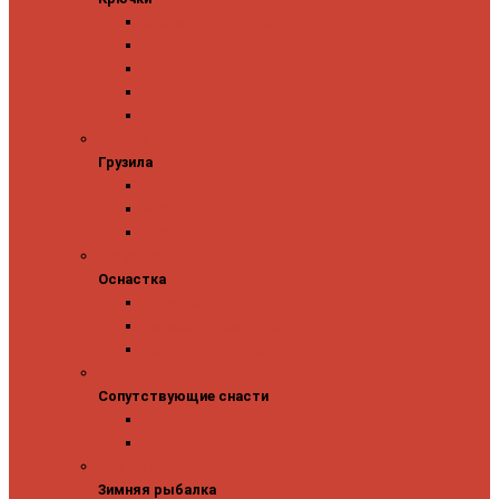
Одинарные крючки
Двойные крючки
Тройные крючки
Безбородые крючки
Офсетные крючки
Грузила
Грузила
Джиг головки
Чебурашки
Бусины
Оснастка
Оснастка
Поводки
Карабины и застежки
Заводные кольца
Сопутствующие снасти
Сопутствующие снасти
Чехлы, футляры, тубусы
Аксессуары
Зимняя рыбалка
Зимняя рыбалка