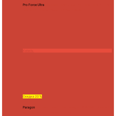
Pro Force Ultra
Спиннинг Hearty Rise Pro Force Ultra PFU-782L
тест 6-23 г длина 235 cm
23295 ₽
18636 ₽
Купить
Скидка 20 %
Paragon
Спиннинг Hearty Rise Paragon PA-802MH (Длина 244
см, тест 10-42 гр.)
24060 ₽
19248 ₽