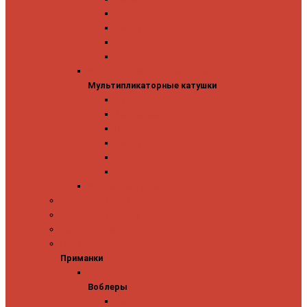
Mitchell
Okuma
Penn
Shimano
Мультипликаторные катушки
Мультипликаторные катушки
13 Fishing
Abu Garcia
Daiwa
Okuma
Penn
Shimano
Морские катушки
Спиннинговые наборы
Фидерные удилища
Фидерные катушки
Приманки
Приманки
Воблеры
Воблеры
Ever Green