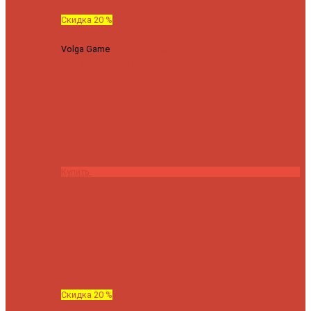
Скидка 20 %
Volga Game
Спиннинг Hearty Rise Volga Game VG-782ML
тест 8-32 г длина 235 см
23040 ₽
18432 ₽
Купить
Скидка 20 %