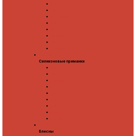
GAD
IMA
Megabass
OSP
Owner
Panacea
Pontoon 21
Zipbaits
Силиконовые приманки
Силиконовые приманки
GAD
Ever Green
Jara Baits
Jig It
Issei
Keitech
OSP
Owner
Pontoon 21
Блесны
Блесны