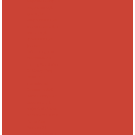
Морские
Быстрые
Бюджетные
Для
джига
Для
микроджига
Для
мормышинга
Для
твичинга
Для
троллинга
Для
форели
Лайт
На судака
Ультралайт
13
Fishing
Abu Garcia
CF (Crazy Fish)
Daiwa
DUO
International
Спиннинги GAD
Gator
Hearty Rise
Jackson
Jig It
Major Craft
Metsui
Norstream
Okuma
Palms
Penn
Pontoon 21
Shimano
Tailwalk