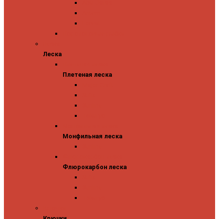
Abu Garcia
Antem
Forest
Поролоновые рыбки
Леска
Леска
Плетеная леска
Плетеная леска
Major Craft
Sufix
Sunline
Tokuryo
Монфильная леска
Монфильная леска
Sunline
Флюрокарбон леска
Флюрокарбон леска
Sufix
Sunline
Tokuryo
Крючки
Крючки