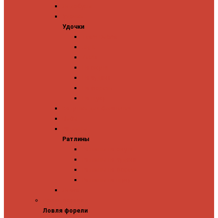
Ледобуры
Удочки
Удочки
Team Dubna
Jig It
Zetrix
На окуня
На судака
На форель
На щуку
Катушки для блеснения
Вибы
Ратлины
Ратлины
Ратлины на окуня
Ратлины на судака
Ратлины на форель
Ратлины на щуку
Леска
Ловля форели
Ловля форели