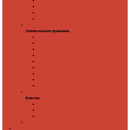
Owner
Panacea
Pontoon 21
Zipbaits
Силиконовые приманки
Силиконовые приманки
GAD
Ever Green
Jara Baits
Jig It
Issei
Keitech
OSP
Owner
Pontoon 21
Блесны
Блесны
Abu Garcia
Antem
Forest
Поролоновые рыбки
Скидки