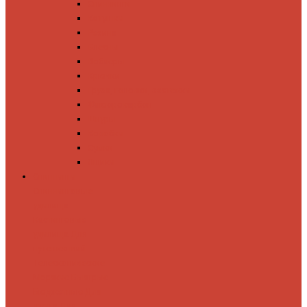
Спиннинги
Катушки
Резина
Блесны
Воблеры
Крючки
Груза, головки, застежки
Флюорокарбон
Шнуры
Коробки
Сумки
Ящики
Спиннинги
Спиннинговые
удилища
Кастинговые
удилища
Для
путешествий
Телескопические
Морские
Быстрые
Бюджетные
Для
джига
Для