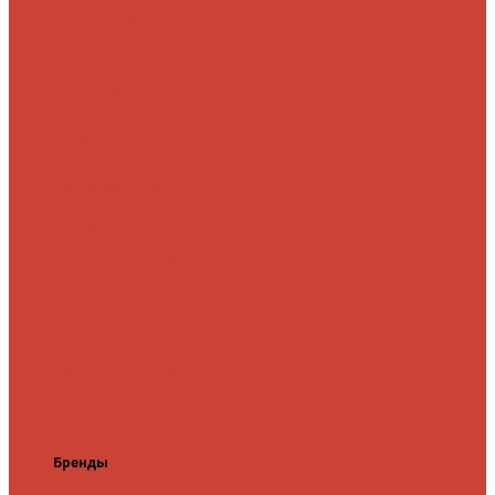
микроджига
Для
мормышинга
Для
твичинга
Для
троллинга
Для
форели
Лайт
На судака
Ультралайт
13 Fishing
Abu Garcia
CF (Crazy
Fish)
Daiwa
DUO
International
Спиннинги GAD
Gator
Hearty Rise
Jackson
Jig It
Major Craft
Metsui
Norstream
Okuma
Palms
Penn
Pontoon
21
Shimano
Tailwalk
Tenryu
Xesta
Zemex
Zenaq
Zetrix
Бренды