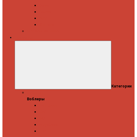
Daiwa
Okuma
Penn
Shimano
Морские катушки
Приманки
Категории
Воблеры
Воблеры
Ever Green
GAD
IMA
Megabass
OSP