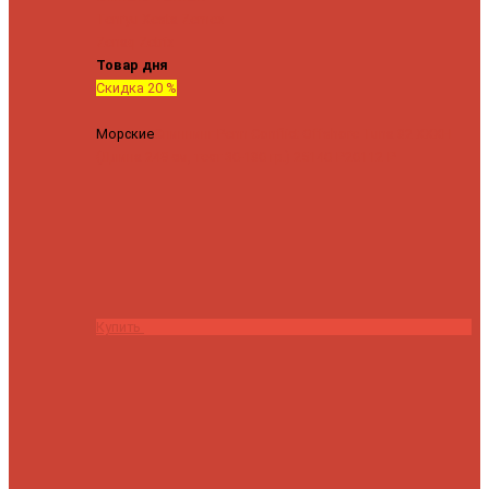
Tenryu
Xesta
Zemex
Zenaq
Zetrix
Товар дня
Скидка 20 %
Морские
Спиннинг Penn Conflict Offshore Tuna 82 XXXH
(Длина 249 см, тест 30-180 гр.)
25140 ₽
20112 ₽
Купить