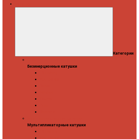
Катушки
Категории
Безинерционные катушки
Безинерционные катушки
13 Fishing
Abu Garcia
Daiwa
Mitchell
Okuma
Penn
Shimano
Мультипликаторные катушки
Мультипликаторные катушки
13 Fishing
Abu Garcia