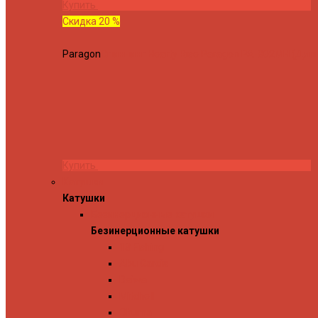
Купить
Скидка 20 %
Paragon
Спиннинг Hearty Rise Paragon PA-802MH (Длина
Купить
Катушки
Катушки
Безинерционные катушки
Безинерционные катушки
13 Fishing
Abu Garcia
Daiwa
Mitchell
Okuma