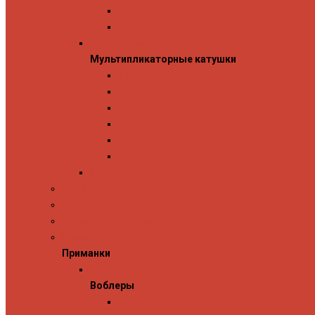
Penn
Shimano
Мультипликаторные катушки
Мультипликаторные катушки
13 Fishing
Abu Garcia
Daiwa
Okuma
Penn
Shimano
Морские катушки
Спиннинговые наборы
Фидерные удилища
Фидерные катушки
Приманки
Приманки
Воблеры
Воблеры
Ever Green