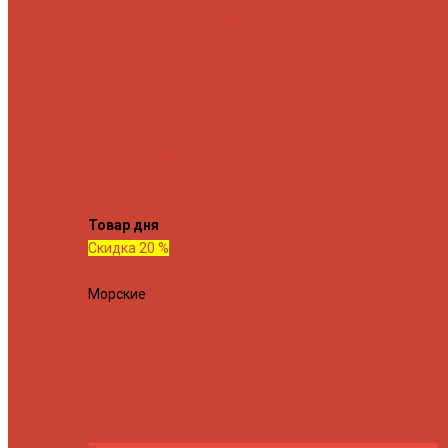
Спиннинговые удилища
Кастинговые удилища
Для
путешествий
Телескопические
Морские
Быстрые
Бюд
Для джига
Для микроджига
Для мормышинга
Для тв
Для троллинга
Для форели
Лайт
На судака
Ультралайт
13 Fishing
Abu Garcia
CF (C
Fish)
Daiwa
DUO International
Спиннинги GAD
Gator
Hear
Jackson
Jig It
Major Craft
Metsui
Norstream
Okuma
Palms
Penn
Ponto
Shimano
Tailwalk
Tenryu
Xesta
Zemex
Zenaq
Zetrix
Товар дня
Скидка 20 %
Морские
Спиннинг Penn Conflict Offshore Tuna 82 XXXH 