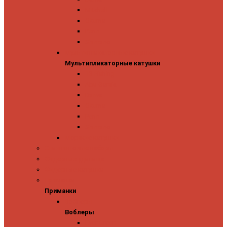
Mitchell
Okuma
Penn
Shimano
Мультипликаторные катушки
Мультипликаторные катушки
13 Fishing
Abu Garcia
Daiwa
Okuma
Penn
Shimano
Морские катушки
Спиннинговые наборы
Фидерные удилища
Фидерные катушки
Приманки
Приманки
Воблеры
Воблеры
Ever Green