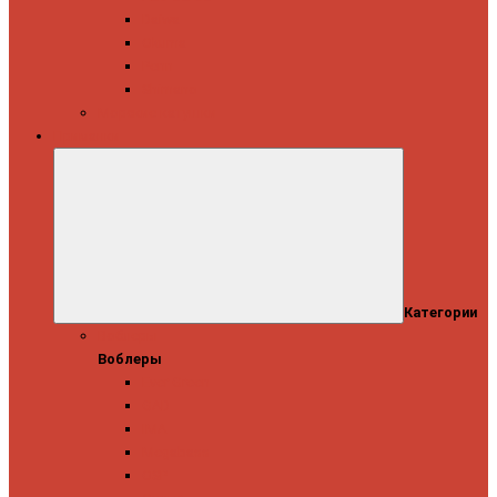
Daiwa
Okuma
Penn
Shimano
Морские катушки
Приманки
Категории
Воблеры
Воблеры
Ever Green
GAD
IMA
Megabass
OSP