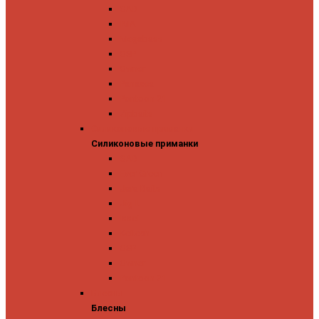
GAD
IMA
Megabass
OSP
Owner
Panacea
Pontoon 21
Zipbaits
Силиконовые приманки
Силиконовые приманки
GAD
Ever Green
Jara Baits
Jig It
Issei
Keitech
OSP
Owner
Pontoon 21
Блесны
Блесны