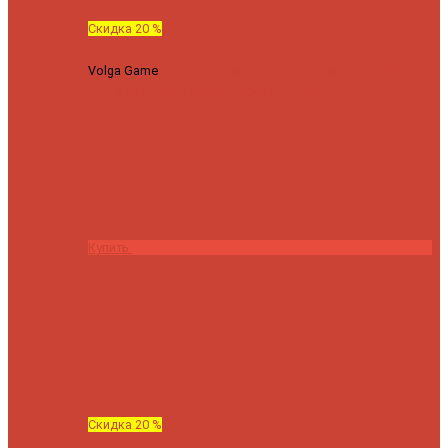
Скидка 20 %
Volga Game
Спиннинг Hearty Rise Volga Game VG-782ML
тест 8-32 г длина 235 см
23040 ₽
18432 ₽
Купить
Скидка 20 %