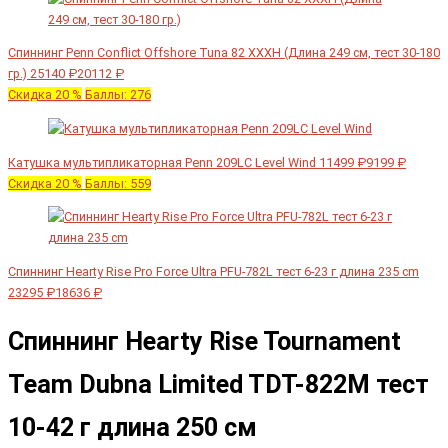
Спиннинг Penn Conflict Offshore Tuna 82 XXXH (Длина 249 см, тест 30-180
гр.)
25140 ₽
20112 ₽
Скидка 20 %
Баллы: 276
Катушка мультипликаторная Penn 209LC Level Wind
11499 ₽
9199 ₽
Скидка 20 %
Баллы: 559
Спиннинг Hearty Rise Pro Force Ultra PFU-782L тест 6-23 г длина 235 cm
23295 ₽
18636 ₽
Спиннинг Hearty Rise Tournament
Team Dubna Limited TDT-822M тест
10-42 г длина 250 см