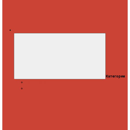
Каталог
Категории
Распродажа
Спиннинги
Спиннинговые
удилища
Кастинговые
удилища
Для
путешествий
Телескопические