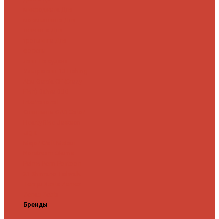
микроджига
Для
мормышинга
Для
твичинга
Для
троллинга
Для
форели
Лайт
На судака
Ультралайт
13 Fishing
Abu Garcia
CF (Crazy
Fish)
Daiwa
DUO
International
Спиннинги GAD
Gator
Hearty Rise
Jackson
Jig It
Major Craft
Metsui
Norstream
Okuma
Palms
Penn
Pontoon
21
Shimano
Tailwalk
Tenryu
Xesta
Zemex
Zenaq
Zetrix
Бренды