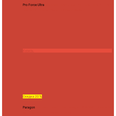
Pro Force Ultra
Спиннинг Hearty Rise Pro Force Ultra PFU-782L
тест 6-23 г длина 235 cm
23295 ₽
18636 ₽
Купить
Скидка 20 %
Paragon
Спиннинг Hearty Rise Paragon PA-802MH (Длина 244
см, тест 10-42 гр.)
24060 ₽
19248 ₽