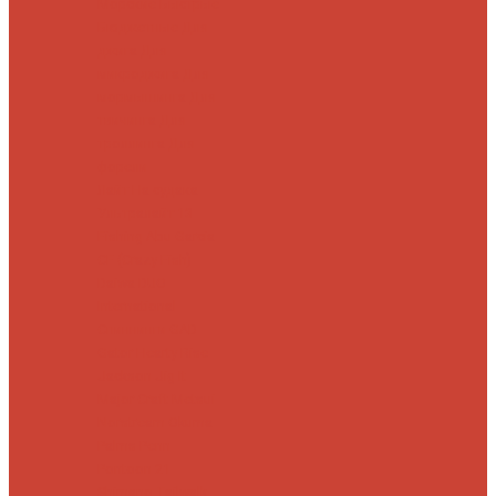
Морские
Быстрые
Бюджетные
Для
джига
Для
микроджига
Для
мормышинга
Для
твичинга
Для
троллинга
Для
форели
Лайт
На судака
Ультралайт
13
Fishing
Abu Garcia
CF (Crazy Fish)
Daiwa
DUO
International
Спиннинги GAD
Gator
Hearty Rise
Jackson
Jig It
Major Craft
Metsui
Norstream
Okuma
Palms
Penn
Pontoon 21
Shimano
Tailwalk