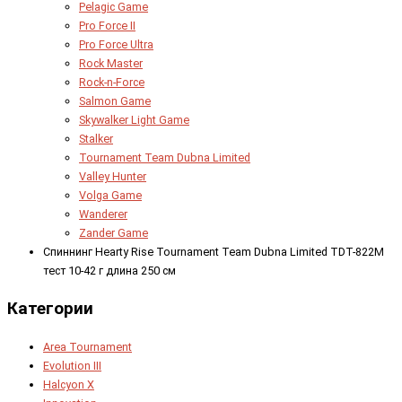
Pelagic Game
Pro Force II
Pro Force Ultra
Rock Master
Rock-n-Force
Salmon Game
Skywalker Light Game
Stalker
Tournament Team Dubna Limited
Valley Hunter
Volga Game
Wanderer
Zander Game
Спиннинг Hearty Rise Tournament Team Dubna Limited TDT-822M
тест 10-42 г длина 250 см
Категории
Area Tournament
Evolution III
Halcyon X