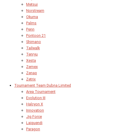
Metsui
Norstream
Okuma
Palms
Penn
Pontoon 21
Shimano
Tailwalk
Tenryu
Xesta
Zemex
Zenaq
Zetrix
Tournament Team Dubna Limited
Area Tournament
Evolution III
Halcyon X
Innovation
Jig Force
Laiquendi
Paragon