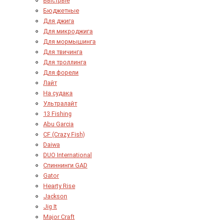
Быстрые
Бюджетные
Для джига
Для микроджига
Для мормышинга
Для твичинга
Для троллинга
Для форели
Лайт
На судака
Ультралайт
13 Fishing
Abu Garcia
CF (Crazy Fish)
Daiwa
DUO International
Спиннинги GAD
Gator
Hearty Rise
Jackson
Jig It
Major Craft