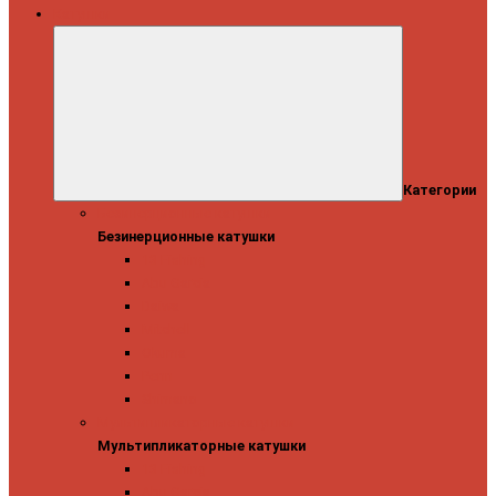
Катушки
Категории
Безинерционные катушки
Безинерционные катушки
13 Fishing
Abu Garcia
Daiwa
Mitchell
Okuma
Penn
Shimano
Мультипликаторные катушки
Мультипликаторные катушки
13 Fishing
Abu Garcia