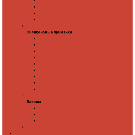
Owner
Panacea
Pontoon 21
Zipbaits
Силиконовые приманки
Силиконовые приманки
GAD
Ever Green
Jara Baits
Jig It
Issei
Keitech
OSP
Owner
Pontoon 21
Блесны
Блесны
Abu Garcia
Antem
Forest
Поролоновые рыбки
Скидки