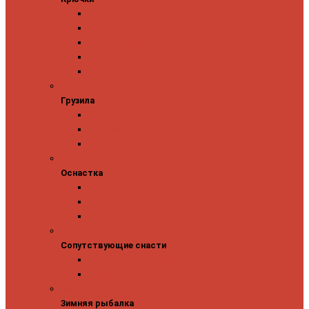
Одинарные крючки
Двойные крючки
Тройные крючки
Безбородые крючки
Офсетные крючки
Грузила
Грузила
Джиг головки
Чебурашки
Бусины
Оснастка
Оснастка
Поводки
Карабины и застежки
Заводные кольца
Сопутствующие снасти
Сопутствующие снасти
Чехлы, футляры, тубусы
Аксессуары
Зимняя рыбалка
Зимняя рыбалка