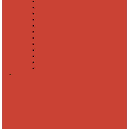
Спиннинги
Катушки
Резина
Блесны
Воблеры
Крючки
Груза, головки, застежки
Флюорокарбон
Шнуры
Коробки
Сумки
Ящики
Спиннинги
Спиннинговые
удилища
Кастинговые
удилища
Для
путешествий
Телескопические
Морские
Быстрые
Бюджетные
Для
джига
Для