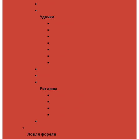
Ледобуры
Удочки
Удочки
Team Dubna
Jig It
Zetrix
На окуня
На судака
На форель
На щуку
Катушки для блеснения
Вибы
Ратлины
Ратлины
Ратлины на окуня
Ратлины на судака
Ратлины на форель
Ратлины на щуку
Леска
Ловля форели
Ловля форели