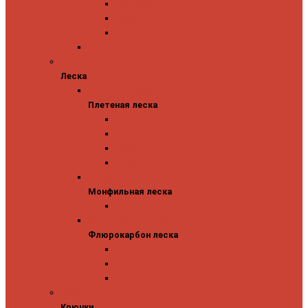
Abu Garcia
Antem
Forest
Поролоновые рыбки
Леска
Леска
Плетеная леска
Плетеная леска
Major Craft
Sufix
Sunline
Tokuryo
Монфильная леска
Монфильная леска
Sunline
Флюрокарбон леска
Флюрокарбон леска
Sufix
Sunline
Tokuryo
Крючки
Крючки