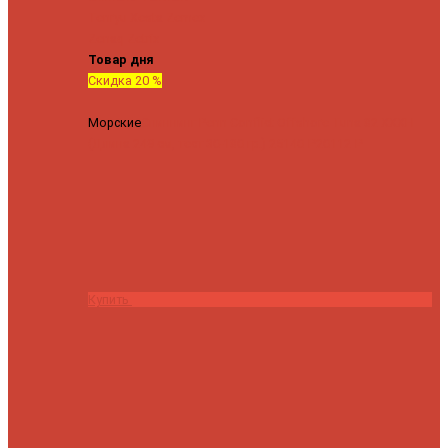
Tenryu
Xesta
Zemex
Zenaq
Zetrix
Товар дня
Скидка 20 %
Морские
Спиннинг Penn Conflict Offshore Tuna 82 XXXH
(Длина 249 см, тест 30-180 гр.)
25140 ₽
20112 ₽
Купить