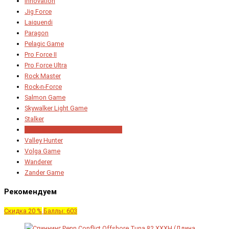
Innovation
Jig Force
Laiquendi
Paragon
Pelagic Game
Pro Force II
Pro Force Ultra
Rock Master
Rock-n-Force
Salmon Game
Skywalker Light Game
Stalker
Tournament Team Dubna Limited
Valley Hunter
Volga Game
Wanderer
Zander Game
Рекомендуем
Скидка 20 %
Баллы: 603