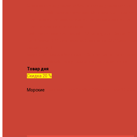
Спиннинговые удилища
Кастинговые удилища
Для
путешествий
Телескопические
Морские
Быстрые
Бюд
Для джига
Для микроджига
Для мормышинга
Для тв
Для троллинга
Для форели
Лайт
На судака
Ультралайт
13 Fishing
Abu Garcia
CF (C
Fish)
Daiwa
DUO International
Спиннинги GAD
Gator
Hear
Jackson
Jig It
Major Craft
Metsui
Norstream
Okuma
Palms
Penn
Ponto
Shimano
Tailwalk
Tenryu
Xesta
Zemex
Zenaq
Zetrix
Товар дня
Скидка 20 %
Морские
Спиннинг Penn Conflict Offshore Tuna 82 XXXH 