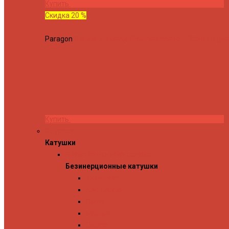
Купить
Скидка 20 %
Paragon
Спиннинг Hearty Rise Paragon PA-802MH (Длина
Купить
Катушки
Катушки
Безинерционные катушки
Безинерционные катушки
13 Fishing
Abu Garcia
Daiwa
Mitchell
Okuma