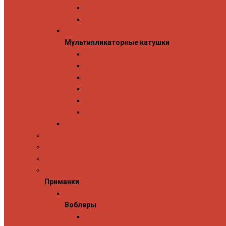
Penn
Shimano
Мультипликаторные катушки
Мультипликаторные катушки
13 Fishing
Abu Garcia
Daiwa
Okuma
Penn
Shimano
Морские катушки
Спиннинговые наборы
Фидерные удилища
Фидерные катушки
Приманки
Приманки
Воблеры
Воблеры
Ever Green