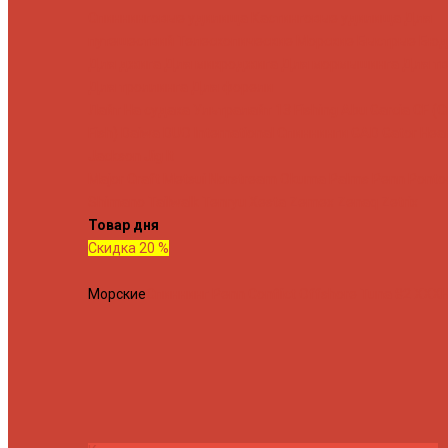
Спиннинговые удилища
Кастинговые удилища
Для
путешествий
Телескопические
Морские
Быстрые
Бюд
Для джига
Для микроджига
Для мормышинга
Для тв
Для троллинга
Для форели
Лайт
На судака
Ультралайт
13 Fishing
Abu Garcia
CF (C
Fish)
Daiwa
DUO International
Спиннинги GAD
Gator
Hear
Jackson
Jig It
Major Craft
Metsui
Norstream
Okuma
Palms
Penn
Ponto
Shimano
Tailwalk
Tenryu
Xesta
Zemex
Zenaq
Zetrix
Товар дня
Скидка 20 %
Морские
Спиннинг Penn Conflict Offshore Tuna 82 XXXH 