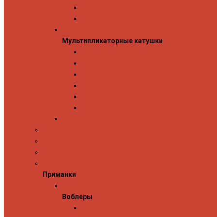
Penn
Shimano
Мультипликаторные катушки
Мультипликаторные катушки
13 Fishing
Abu Garcia
Daiwa
Okuma
Penn
Shimano
Морские катушки
Спиннинговые наборы
Фидерные удилища
Фидерные катушки
Приманки
Приманки
Воблеры
Воблеры
Ever Green