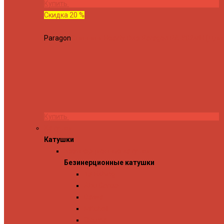
Купить
Скидка 20 %
Paragon
Спиннинг Hearty Rise Paragon PA-802MH (Длина
Купить
Катушки
Катушки
Безинерционные катушки
Безинерционные катушки
13 Fishing
Abu Garcia
Daiwa
Mitchell
Okuma