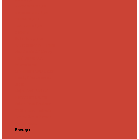
микроджига
Для
мормышинга
Для
твичинга
Для
троллинга
Для
форели
Лайт
На судака
Ультралайт
13 Fishing
Abu Garcia
CF (Crazy
Fish)
Daiwa
DUO
International
Спиннинги GAD
Gator
Hearty Rise
Jackson
Jig It
Major Craft
Metsui
Norstream
Okuma
Palms
Penn
Pontoon
21
Shimano
Tailwalk
Tenryu
Xesta
Zemex
Zenaq
Zetrix
Бренды