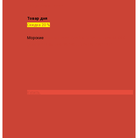
Tenryu
Xesta
Zemex
Zenaq
Zetrix
Товар дня
Скидка 20 %
Морские
Спиннинг Penn Conflict Offshore Tuna 82 XXXH
(Длина 249 см, тест 30-180 гр.)
25140 ₽
20112 ₽
Купить