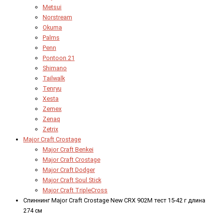
Metsui
Norstream
Okuma
Palms
Penn
Pontoon 21
Shimano
Tailwalk
Tenryu
Xesta
Zemex
Zenaq
Zetrix
Major Craft Crostage
Major Craft Benkei
Major Craft Crostage
Major Craft Dodger
Major Craft Soul Stick
Major Craft TripleCross
Спиннинг Major Craft Crostage New CRX 902M тест 15-42 г длина
274 см