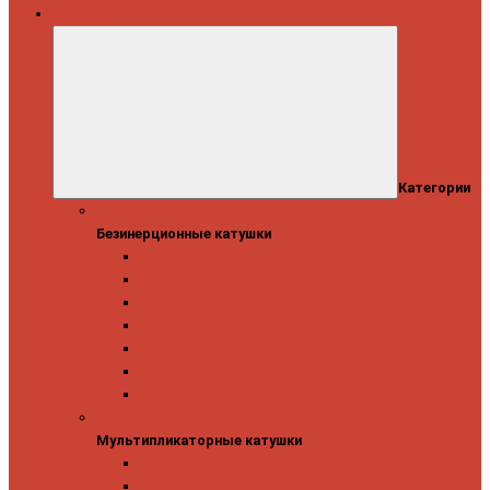
Катушки
Категории
Безинерционные катушки
Безинерционные катушки
13 Fishing
Abu Garcia
Daiwa
Mitchell
Okuma
Penn
Shimano
Мультипликаторные катушки
Мультипликаторные катушки
13 Fishing
Abu Garcia