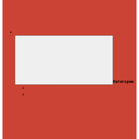
Каталог
Категории
Распродажа
Спиннинги
Спиннинговые
удилища
Кастинговые
удилища
Для
путешествий
Телескопические