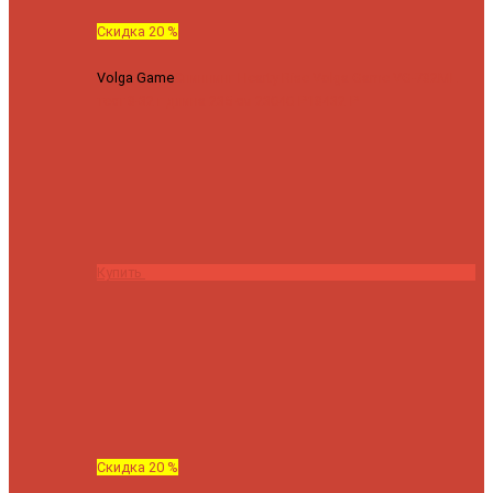
Скидка 20 %
Volga Game
Спиннинг Hearty Rise Volga Game VG-782ML
тест 8-32 г длина 235 см
23040 ₽
18432 ₽
Купить
Скидка 20 %