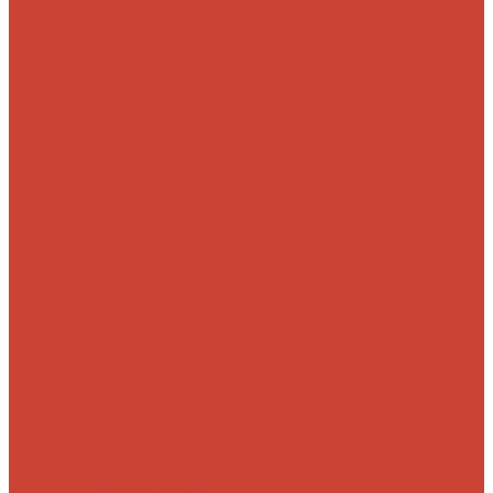
Морские
Быстрые
Бюджетные
Для
джига
Для
микроджига
Для
мормышинга
Для
твичинга
Для
троллинга
Для
форели
Лайт
На судака
Ультралайт
13
Fishing
Abu Garcia
CF (Crazy Fish)
Daiwa
DUO
International
Спиннинги GAD
Gator
Hearty Rise
Jackson
Jig It
Major Craft
Metsui
Norstream
Okuma
Palms
Penn
Pontoon 21
Shimano
Tailwalk