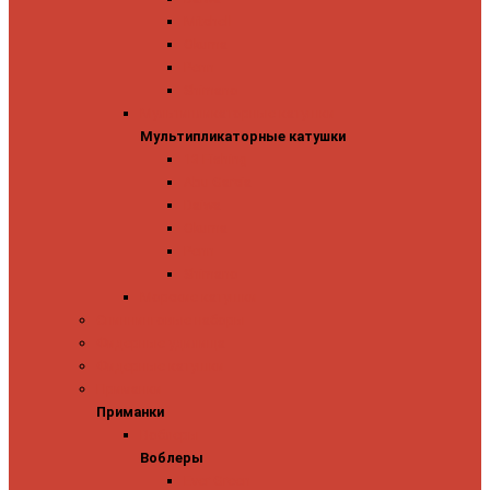
Mitchell
Okuma
Penn
Shimano
Мультипликаторные катушки
Мультипликаторные катушки
13 Fishing
Abu Garcia
Daiwa
Okuma
Penn
Shimano
Морские катушки
Спиннинговые наборы
Фидерные удилища
Фидерные катушки
Приманки
Приманки
Воблеры
Воблеры
Ever Green