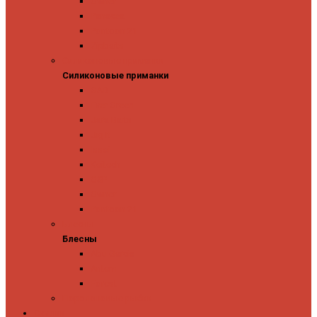
Owner
Panacea
Pontoon 21
Zipbaits
Силиконовые приманки
Силиконовые приманки
GAD
Ever Green
Jara Baits
Jig It
Issei
Keitech
OSP
Owner
Pontoon 21
Блесны
Блесны
Abu Garcia
Antem
Forest
Поролоновые рыбки
Скидки