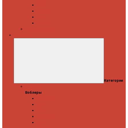
Daiwa
Okuma
Penn
Shimano
Морские катушки
Приманки
Категории
Воблеры
Воблеры
Ever Green
GAD
IMA
Megabass
OSP