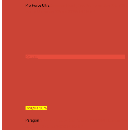
Pro Force Ultra
Спиннинг Hearty Rise Pro Force Ultra PFU-782L
тест 6-23 г длина 235 cm
23295 ₽
18636 ₽
Купить
Скидка 20 %
Paragon
Спиннинг Hearty Rise Paragon PA-802MH (Длина 244
см, тест 10-42 гр.)
24060 ₽
19248 ₽