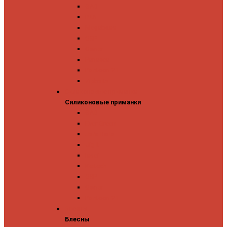
GAD
IMA
Megabass
OSP
Owner
Panacea
Pontoon 21
Zipbaits
Силиконовые приманки
Силиконовые приманки
GAD
Ever Green
Jara Baits
Jig It
Issei
Keitech
OSP
Owner
Pontoon 21
Блесны
Блесны