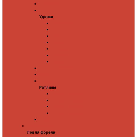
Ледобуры
Удочки
Удочки
Team Dubna
Jig It
Zetrix
На окуня
На судака
На форель
На щуку
Катушки для блеснения
Вибы
Ратлины
Ратлины
Ратлины на окуня
Ратлины на судака
Ратлины на форель
Ратлины на щуку
Леска
Ловля форели
Ловля форели