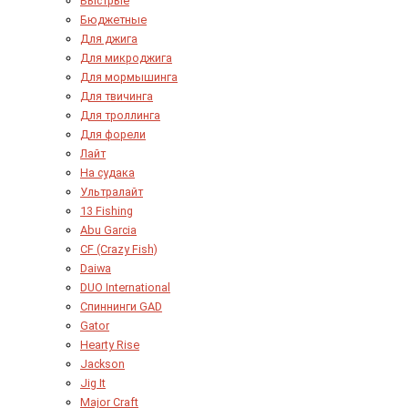
Быстрые
Бюджетные
Для джига
Для микроджига
Для мормышинга
Для твичинга
Для троллинга
Для форели
Лайт
На судака
Ультралайт
13 Fishing
Abu Garcia
CF (Crazy Fish)
Daiwa
DUO International
Спиннинги GAD
Gator
Hearty Rise
Jackson
Jig It
Major Craft