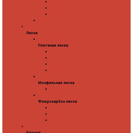
Abu Garcia
Antem
Forest
Поролоновые рыбки
Леска
Леска
Плетеная леска
Плетеная леска
Major Craft
Sufix
Sunline
Tokuryo
Монфильная леска
Монфильная леска
Sunline
Флюрокарбон леска
Флюрокарбон леска
Sufix
Sunline
Tokuryo
Крючки
Крючки