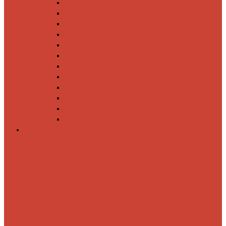
Спиннинги
Катушки
Резина
Блесны
Воблеры
Крючки
Груза, головки, застежки
Флюорокарбон
Шнуры
Коробки
Сумки
Ящики
Спиннинги
Спиннинговые
удилища
Кастинговые
удилища
Для
путешествий
Телескопические
Морские
Быстрые
Бюджетные
Для
джига
Для