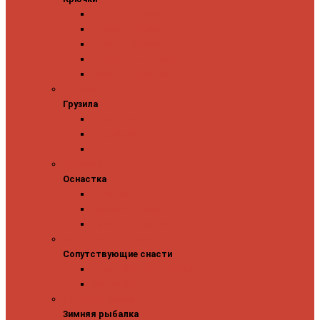
Одинарные крючки
Двойные крючки
Тройные крючки
Безбородые крючки
Офсетные крючки
Грузила
Грузила
Джиг головки
Чебурашки
Бусины
Оснастка
Оснастка
Поводки
Карабины и застежки
Заводные кольца
Сопутствующие снасти
Сопутствующие снасти
Чехлы, футляры, тубусы
Аксессуары
Зимняя рыбалка
Зимняя рыбалка