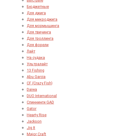
Быстрые
Бюджетные
Для джига
Для микроджига
Для мормышинга
Для твичинга
Для троллинга
Для форели
Лайт
На судака
Ультралайт
13 Fishing
Abu Garcia
CF (Crazy Fish)
Daiwa
DUO International
Спиннинги GAD
Gator
Hearty Rise
Jackson
Jig It
Major Craft