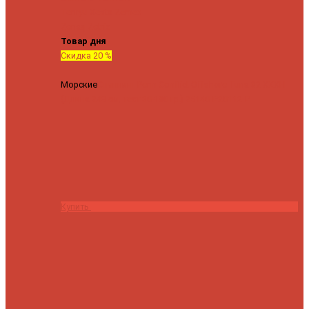
Tenryu
Xesta
Zemex
Zenaq
Zetrix
Товар дня
Скидка 20 %
Морские
Спиннинг Penn Conflict Offshore Tuna 82 XXXH
(Длина 249 см, тест 30-180 гр.)
25140 ₽
20112 ₽
Купить