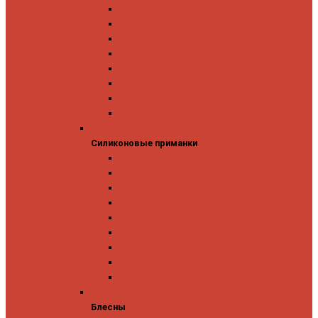
GAD
IMA
Megabass
OSP
Owner
Panacea
Pontoon 21
Zipbaits
Силиконовые приманки
Силиконовые приманки
GAD
Ever Green
Jara Baits
Jig It
Issei
Keitech
OSP
Owner
Pontoon 21
Блесны
Блесны