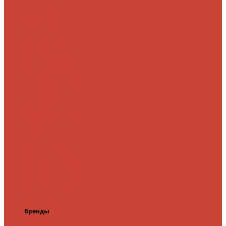
микроджига
Для
мормышинга
Для
твичинга
Для
троллинга
Для
форели
Лайт
На судака
Ультралайт
13 Fishing
Abu Garcia
CF (Crazy
Fish)
Daiwa
DUO
International
Спиннинги GAD
Gator
Hearty Rise
Jackson
Jig It
Major Craft
Metsui
Norstream
Okuma
Palms
Penn
Pontoon
21
Shimano
Tailwalk
Tenryu
Xesta
Zemex
Zenaq
Zetrix
Бренды