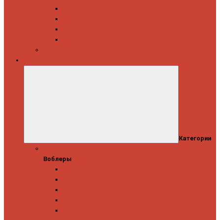
Daiwa
Okuma
Penn
Shimano
Морские катушки
Приманки
Категории
Воблеры
Воблеры
Ever Green
GAD
IMA
Megabass
OSP