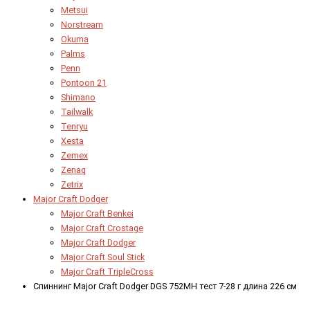
Metsui
Norstream
Okuma
Palms
Penn
Pontoon 21
Shimano
Tailwalk
Tenryu
Xesta
Zemex
Zenaq
Zetrix
Major Craft Dodger
Major Craft Benkei
Major Craft Crostage
Major Craft Dodger
Major Craft Soul Stick
Major Craft TripleCross
Спиннинг Major Craft Dodger DGS 752MH тест 7-28 г длина 226 см