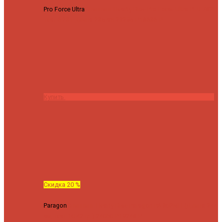
Pro Force Ultra
Спиннинг Hearty Rise Pro Force Ultra PFU-782L
тест 6-23 г длина 235 cm
23295 ₽
18636 ₽
Купить
Скидка 20 %
Paragon
Спиннинг Hearty Rise Paragon PA-802MH (Длина 244
см, тест 10-42 гр.)
24060 ₽
19248 ₽