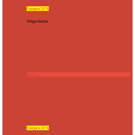
Скидка 20 %
Volga Game
Спиннинг Hearty Rise Volga Game VG-782ML
тест 8-32 г длина 235 см
23040 ₽
18432 ₽
Купить
Скидка 20 %