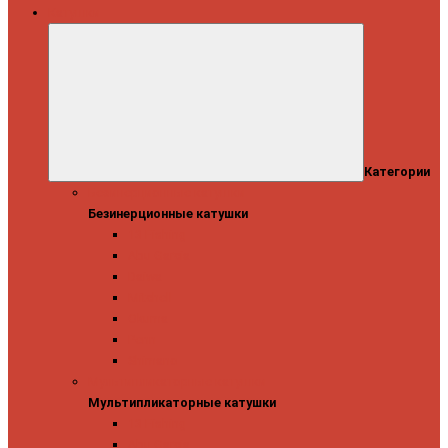
Катушки
Категории
Безинерционные катушки
Безинерционные катушки
13 Fishing
Abu Garcia
Daiwa
Mitchell
Okuma
Penn
Shimano
Мультипликаторные катушки
Мультипликаторные катушки
13 Fishing
Abu Garcia