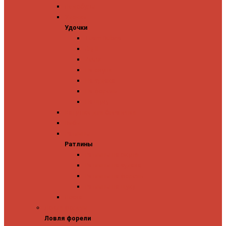
Ледобуры
Удочки
Удочки
Team Dubna
Jig It
Zetrix
На окуня
На судака
На форель
На щуку
Катушки для блеснения
Вибы
Ратлины
Ратлины
Ратлины на окуня
Ратлины на судака
Ратлины на форель
Ратлины на щуку
Леска
Ловля форели
Ловля форели