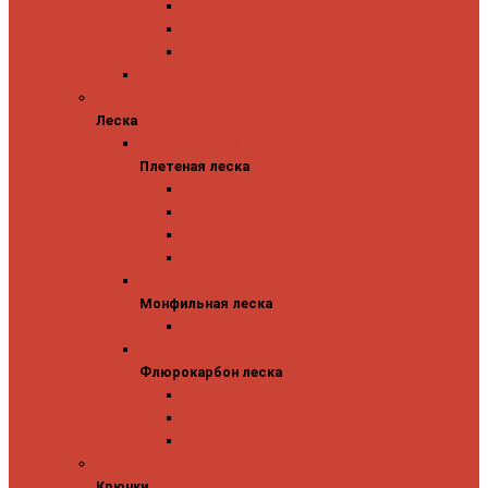
Abu Garcia
Antem
Forest
Поролоновые рыбки
Леска
Леска
Плетеная леска
Плетеная леска
Major Craft
Sufix
Sunline
Tokuryo
Монфильная леска
Монфильная леска
Sunline
Флюрокарбон леска
Флюрокарбон леска
Sufix
Sunline
Tokuryo
Крючки
Крючки