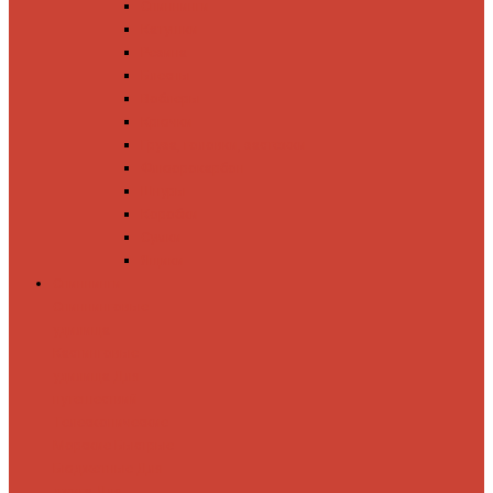
Спиннинги
Катушки
Резина
Блесны
Воблеры
Крючки
Груза, головки, застежки
Флюорокарбон
Шнуры
Коробки
Сумки
Ящики
Спиннинги
Спиннинговые
удилища
Кастинговые
удилища
Для
путешествий
Телескопические
Морские
Быстрые
Бюджетные
Для
джига
Для