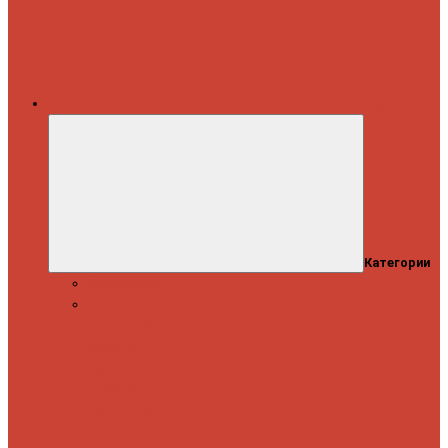
Каталог
Категории
Распродажа
Спиннинги
Спиннинговые
удилища
Кастинговые
удилища
Для
путешествий
Телескопические