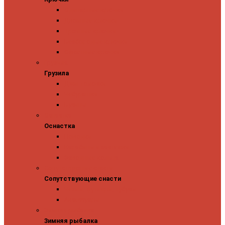
Одинарные крючки
Двойные крючки
Тройные крючки
Безбородые крючки
Офсетные крючки
Грузила
Грузила
Джиг головки
Чебурашки
Бусины
Оснастка
Оснастка
Поводки
Карабины и застежки
Заводные кольца
Сопутствующие снасти
Сопутствующие снасти
Чехлы, футляры, тубусы
Аксессуары
Зимняя рыбалка
Зимняя рыбалка