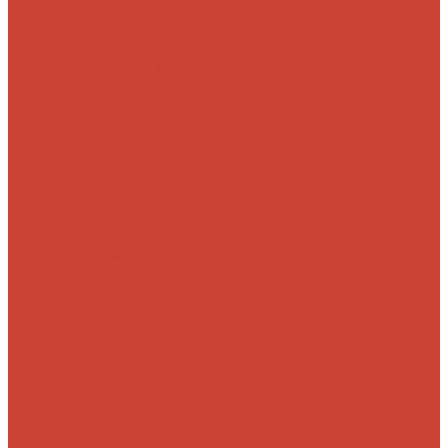
Морские
Быстрые
Бюджетные
Для
джига
Для
микроджига
Для
мормышинга
Для
твичинга
Для
троллинга
Для
форели
Лайт
На судака
Ультралайт
13
Fishing
Abu Garcia
CF (Crazy Fish)
Daiwa
DUO
International
Спиннинги GAD
Gator
Hearty Rise
Jackson
Jig It
Major Craft
Metsui
Norstream
Okuma
Palms
Penn
Pontoon 21
Shimano
Tailwalk