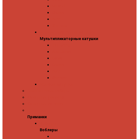
Mitchell
Okuma
Penn
Shimano
Мультипликаторные катушки
Мультипликаторные катушки
13 Fishing
Abu Garcia
Daiwa
Okuma
Penn
Shimano
Морские катушки
Спиннинговые наборы
Фидерные удилища
Фидерные катушки
Приманки
Приманки
Воблеры
Воблеры
Ever Green