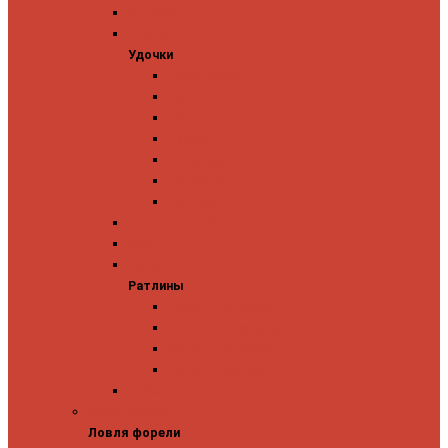
Ледобуры
Удочки
Удочки
Team Dubna
Jig It
Zetrix
На окуня
На судака
На форель
На щуку
Катушки для блеснения
Вибы
Ратлины
Ратлины
Ратлины на окуня
Ратлины на судака
Ратлины на форель
Ратлины на щуку
Леска
Ловля форели
Ловля форели