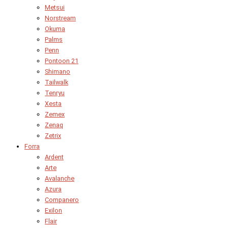
Metsui
Norstream
Okuma
Palms
Penn
Pontoon 21
Shimano
Tailwalk
Tenryu
Xesta
Zemex
Zenaq
Zetrix
Forra
Ardent
Arte
Avalanche
Azura
Companero
Exilon
Flair