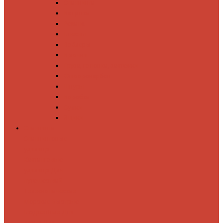
Спиннинги
Катушки
Резина
Блесны
Воблеры
Крючки
Груза, головки, застежки
Флюорокарбон
Шнуры
Коробки
Сумки
Ящики
Спиннинги
Спиннинговые
удилища
Кастинговые
удилища
Для
путешествий
Телескопические
Морские
Быстрые
Бюджетные
Для
джига
Для