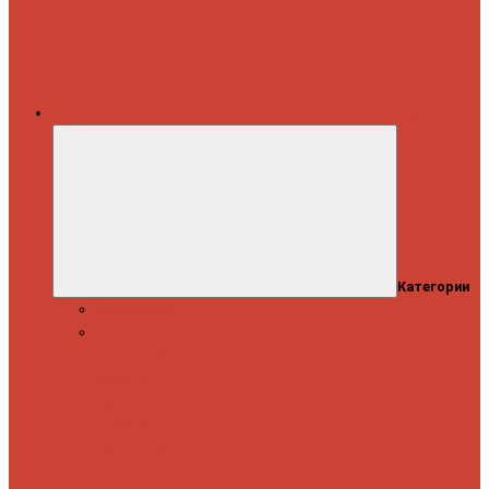
Каталог
Категории
Распродажа
Спиннинги
Спиннинговые
удилища
Кастинговые
удилища
Для
путешествий
Телескопические