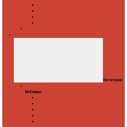
Daiwa
Okuma
Penn
Shimano
Морские катушки
Приманки
Категории
Воблеры
Воблеры
Ever Green
GAD
IMA
Megabass
OSP