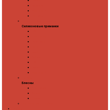
Owner
Panacea
Pontoon 21
Zipbaits
Силиконовые приманки
Силиконовые приманки
GAD
Ever Green
Jara Baits
Jig It
Issei
Keitech
OSP
Owner
Pontoon 21
Блесны
Блесны
Abu Garcia
Antem
Forest
Поролоновые рыбки
Скидки