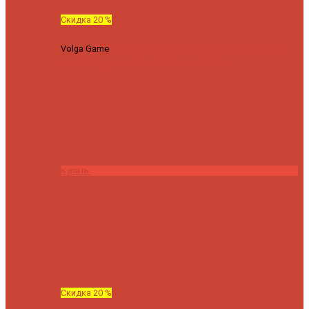
Скидка 20 %
Volga Game
Спиннинг Hearty Rise Volga Game VG-782ML
тест 8-32 г длина 235 см
23040 ₽
18432 ₽
Купить
Скидка 20 %