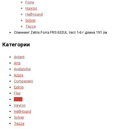
Forra
Hayron
HellHound
Solver
Tezza
Спиннинг Zetrix Forra FRS 632UL тест 1-6 г длина 191 см
Категории
Ardent
Arte
Avalanche
Azura
Companero
Exilon
Flair
Forra
Hayron
HellHound
Solver
Tezza