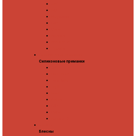
GAD
IMA
Megabass
OSP
Owner
Panacea
Pontoon 21
Zipbaits
Силиконовые приманки
Силиконовые приманки
GAD
Ever Green
Jara Baits
Jig It
Issei
Keitech
OSP
Owner
Pontoon 21
Блесны
Блесны