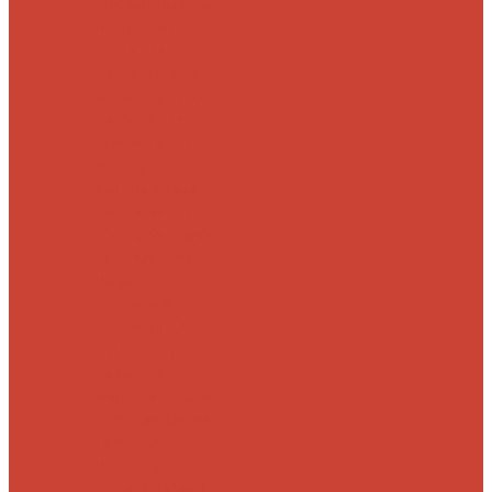
Морские
Быстрые
Бюджетные
Для
джига
Для
микроджига
Для
мормышинга
Для
твичинга
Для
троллинга
Для
форели
Лайт
На судака
Ультралайт
13
Fishing
Abu Garcia
CF (Crazy Fish)
Daiwa
DUO
International
Спиннинги GAD
Gator
Hearty Rise
Jackson
Jig It
Major Craft
Metsui
Norstream
Okuma
Palms
Penn
Pontoon 21
Shimano
Tailwalk