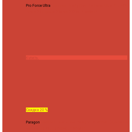
Pro Force Ultra
Спиннинг Hearty Rise Pro Force Ultra PFU-782L
тест 6-23 г длина 235 cm
23295 ₽
18636 ₽
Купить
Скидка 20 %
Paragon
Спиннинг Hearty Rise Paragon PA-802MH (Длина 244
см, тест 10-42 гр.)
24060 ₽
19248 ₽