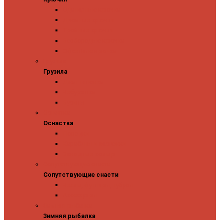
Одинарные крючки
Двойные крючки
Тройные крючки
Безбородые крючки
Офсетные крючки
Грузила
Грузила
Джиг головки
Чебурашки
Бусины
Оснастка
Оснастка
Поводки
Карабины и застежки
Заводные кольца
Сопутствующие снасти
Сопутствующие снасти
Чехлы, футляры, тубусы
Аксессуары
Зимняя рыбалка
Зимняя рыбалка