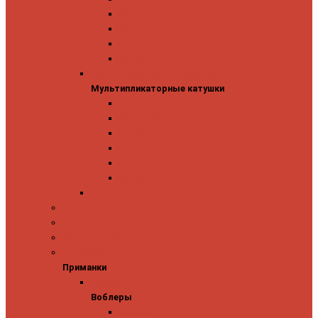
Mitchell
Okuma
Penn
Shimano
Мультипликаторные катушки
Мультипликаторные катушки
13 Fishing
Abu Garcia
Daiwa
Okuma
Penn
Shimano
Морские катушки
Спиннинговые наборы
Фидерные удилища
Фидерные катушки
Приманки
Приманки
Воблеры
Воблеры
Ever Green