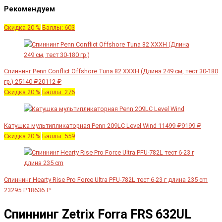
Рекомендуем
Скидка 20 %
Баллы: 603
Спиннинг Penn Conflict Offshore Tuna 82 XXXH (Длина 249 см, тест 30-180
гр.)
25140 ₽
20112 ₽
Скидка 20 %
Баллы: 276
Катушка мультипликаторная Penn 209LC Level Wind
11499 ₽
9199 ₽
Скидка 20 %
Баллы: 559
Спиннинг Hearty Rise Pro Force Ultra PFU-782L тест 6-23 г длина 235 cm
23295 ₽
18636 ₽
Спиннинг Zetrix Forra FRS 632UL