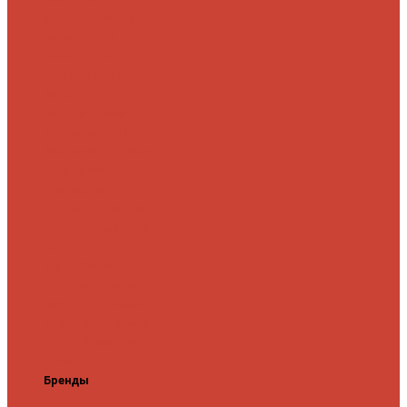
микроджига
Для
мормышинга
Для
твичинга
Для
троллинга
Для
форели
Лайт
На судака
Ультралайт
13 Fishing
Abu Garcia
CF (Crazy
Fish)
Daiwa
DUO
International
Спиннинги GAD
Gator
Hearty Rise
Jackson
Jig It
Major Craft
Metsui
Norstream
Okuma
Palms
Penn
Pontoon
21
Shimano
Tailwalk
Tenryu
Xesta
Zemex
Zenaq
Zetrix
Бренды