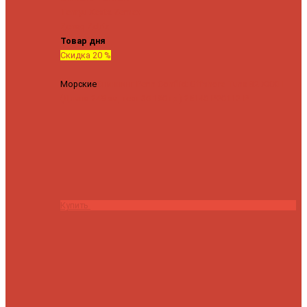
Tenryu
Xesta
Zemex
Zenaq
Zetrix
Товар дня
Скидка 20 %
Морские
Спиннинг Penn Conflict Offshore Tuna 82 XXXH
(Длина 249 см, тест 30-180 гр.)
25140 ₽
20112 ₽
Купить