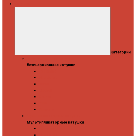
Катушки
Категории
Безинерционные катушки
Безинерционные катушки
13 Fishing
Abu Garcia
Daiwa
Mitchell
Okuma
Penn
Shimano
Мультипликаторные катушки
Мультипликаторные катушки
13 Fishing
Abu Garcia