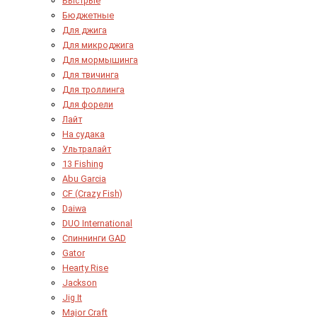
Быстрые
Бюджетные
Для джига
Для микроджига
Для мормышинга
Для твичинга
Для троллинга
Для форели
Лайт
На судака
Ультралайт
13 Fishing
Abu Garcia
CF (Crazy Fish)
Daiwa
DUO International
Спиннинги GAD
Gator
Hearty Rise
Jackson
Jig It
Major Craft