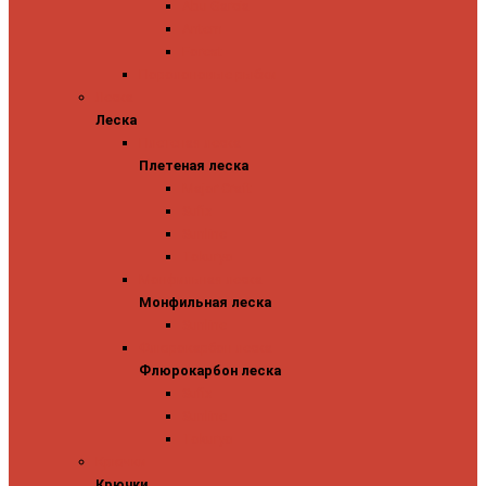
Abu Garcia
Antem
Forest
Поролоновые рыбки
Леска
Леска
Плетеная леска
Плетеная леска
Major Craft
Sufix
Sunline
Tokuryo
Монфильная леска
Монфильная леска
Sunline
Флюрокарбон леска
Флюрокарбон леска
Sufix
Sunline
Tokuryo
Крючки
Крючки