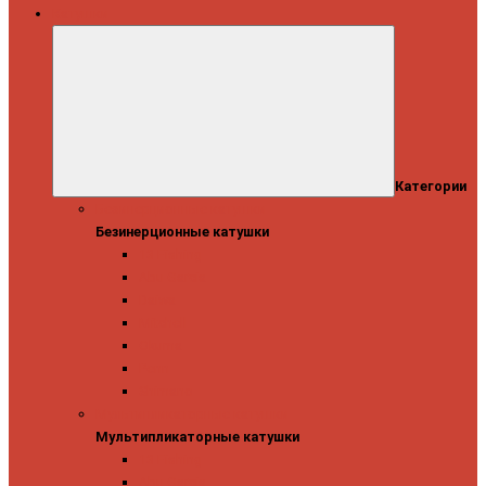
Катушки
Категории
Безинерционные катушки
Безинерционные катушки
13 Fishing
Abu Garcia
Daiwa
Mitchell
Okuma
Penn
Shimano
Мультипликаторные катушки
Мультипликаторные катушки
13 Fishing
Abu Garcia