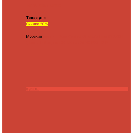
Tenryu
Xesta
Zemex
Zenaq
Zetrix
Товар дня
Скидка 20 %
Морские
Спиннинг Penn Conflict Offshore Tuna 82 XXXH
(Длина 249 см, тест 30-180 гр.)
25140 ₽
20112 ₽
Купить