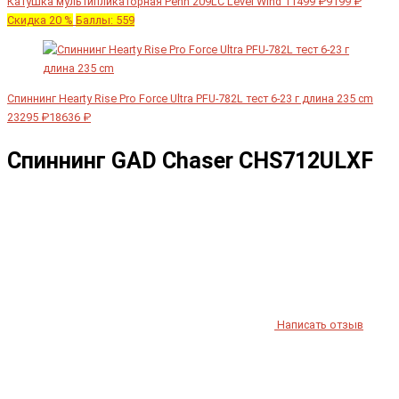
Катушка мультипликаторная Penn 209LC Level Wind
11499 ₽
9199 ₽
Скидка 20 %
Баллы: 559
Спиннинг Hearty Rise Pro Force Ultra PFU-782L тест 6-23 г длина 235 cm
23295 ₽
18636 ₽
Спиннинг GAD Chaser CHS712ULXF
Написать отзыв