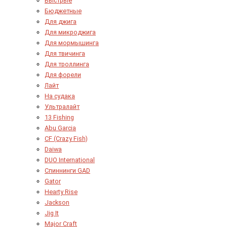
Быстрые
Бюджетные
Для джига
Для микроджига
Для мормышинга
Для твичинга
Для троллинга
Для форели
Лайт
На судака
Ультралайт
13 Fishing
Abu Garcia
CF (Crazy Fish)
Daiwa
DUO International
Спиннинги GAD
Gator
Hearty Rise
Jackson
Jig It
Major Craft