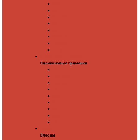
GAD
IMA
Megabass
OSP
Owner
Panacea
Pontoon 21
Zipbaits
Силиконовые приманки
Силиконовые приманки
GAD
Ever Green
Jara Baits
Jig It
Issei
Keitech
OSP
Owner
Pontoon 21
Блесны
Блесны