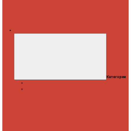
Каталог
Категории
Распродажа
Спиннинги
Спиннинговые
удилища
Кастинговые
удилища
Для
путешествий
Телескопические