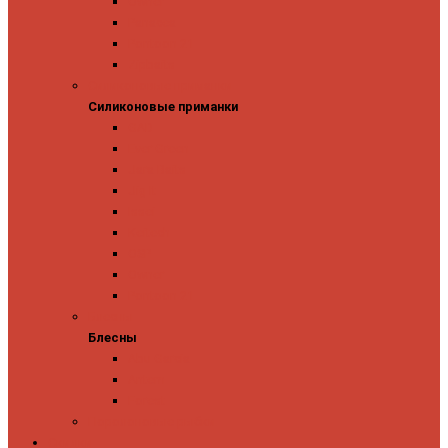
Owner
Panacea
Pontoon 21
Zipbaits
Силиконовые приманки
Силиконовые приманки
GAD
Ever Green
Jara Baits
Jig It
Issei
Keitech
OSP
Owner
Pontoon 21
Блесны
Блесны
Abu Garcia
Antem
Forest
Поролоновые рыбки
Скидки