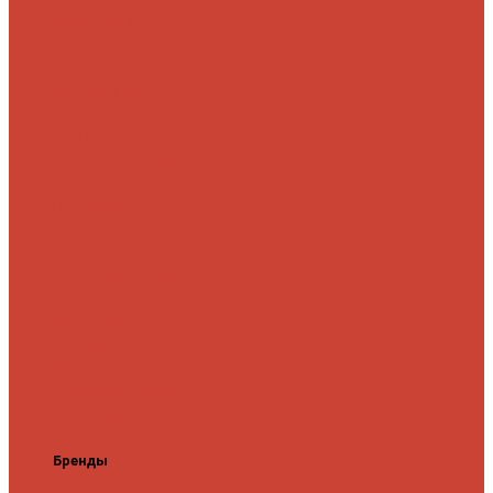
микроджига
Для
мормышинга
Для
твичинга
Для
троллинга
Для
форели
Лайт
На судака
Ультралайт
13 Fishing
Abu Garcia
CF (Crazy
Fish)
Daiwa
DUO
International
Спиннинги GAD
Gator
Hearty Rise
Jackson
Jig It
Major Craft
Metsui
Norstream
Okuma
Palms
Penn
Pontoon
21
Shimano
Tailwalk
Tenryu
Xesta
Zemex
Zenaq
Zetrix
Бренды