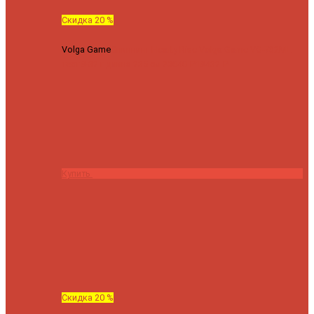
Скидка 20 %
Volga Game
Спиннинг Hearty Rise Volga Game VG-782ML
тест 8-32 г длина 235 см
23040 ₽
18432 ₽
Купить
Скидка 20 %