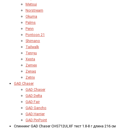
Metsui
Norstream
Okuma
Palms
Penn
Pontoon 21
Shimano
Tailwalk
Tenryu
Xesta
Zemex
Zenaq
Zetrix
GAD Chaser
GAD Chaser
GAD Delta
GAD Fair
GAD Gancho
GAD Harrier
GAD PinPoint
Спиннинг GAD Chaser CHS712ULXF тест 1.8-8 г длина 216 см