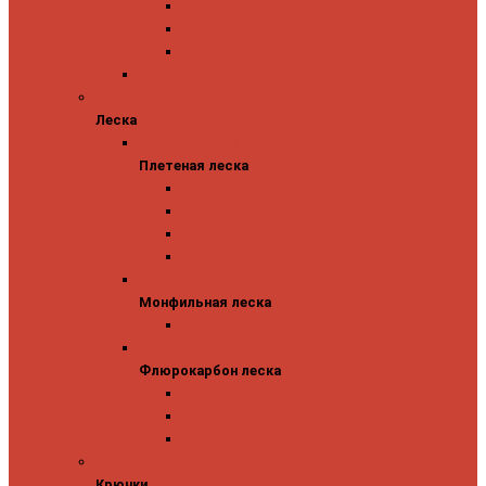
Abu Garcia
Antem
Forest
Поролоновые рыбки
Леска
Леска
Плетеная леска
Плетеная леска
Major Craft
Sufix
Sunline
Tokuryo
Монфильная леска
Монфильная леска
Sunline
Флюрокарбон леска
Флюрокарбон леска
Sufix
Sunline
Tokuryo
Крючки
Крючки