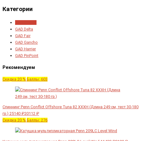
Категории
GAD Chaser
GAD Delta
GAD Fair
GAD Gancho
GAD Harrier
GAD PinPoint
Рекомендуем
Скидка 20 %
Баллы: 603
Спиннинг Penn Conflict Offshore Tuna 82 XXXH (Длина 249 см, тест 30-180
гр.)
25140 ₽
20112 ₽
Скидка 20 %
Баллы: 276