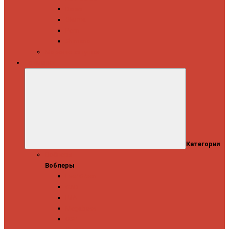
Daiwa
Okuma
Penn
Shimano
Морские катушки
Приманки
Категории
Воблеры
Воблеры
Ever Green
GAD
IMA
Megabass
OSP