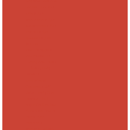
Морские
Быстрые
Бюджетные
Для
джига
Для
микроджига
Для
мормышинга
Для
твичинга
Для
троллинга
Для
форели
Лайт
На судака
Ультралайт
13
Fishing
Abu Garcia
CF (Crazy Fish)
Daiwa
DUO
International
Спиннинги GAD
Gator
Hearty Rise
Jackson
Jig It
Major Craft
Metsui
Norstream
Okuma
Palms
Penn
Pontoon 21
Shimano
Tailwalk