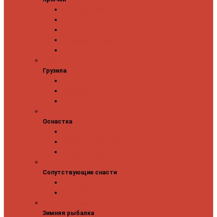
Одинарные крючки
Двойные крючки
Тройные крючки
Безбородые крючки
Офсетные крючки
Грузила
Грузила
Джиг головки
Чебурашки
Бусины
Оснастка
Оснастка
Поводки
Карабины и застежки
Заводные кольца
Сопутствующие снасти
Сопутствующие снасти
Чехлы, футляры, тубусы
Аксессуары
Зимняя рыбалка
Зимняя рыбалка