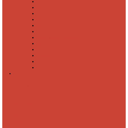
Спиннинги
Катушки
Резина
Блесны
Воблеры
Крючки
Груза, головки, застежки
Флюорокарбон
Шнуры
Коробки
Сумки
Ящики
Спиннинги
Спиннинговые
удилища
Кастинговые
удилища
Для
путешествий
Телескопические
Морские
Быстрые
Бюджетные
Для
джига
Для