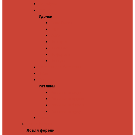
Ледобуры
Удочки
Удочки
Team Dubna
Jig It
Zetrix
На окуня
На судака
На форель
На щуку
Катушки для блеснения
Вибы
Ратлины
Ратлины
Ратлины на окуня
Ратлины на судака
Ратлины на форель
Ратлины на щуку
Леска
Ловля форели
Ловля форели