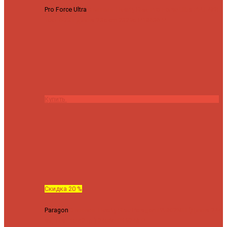
Pro Force Ultra
Спиннинг Hearty Rise Pro Force Ultra PFU-782L
тест 6-23 г длина 235 cm
23295 ₽
18636 ₽
Купить
Скидка 20 %
Paragon
Спиннинг Hearty Rise Paragon PA-802MH (Длина 244
см, тест 10-42 гр.)
24060 ₽
19248 ₽