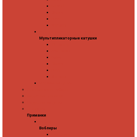
Mitchell
Okuma
Penn
Shimano
Мультипликаторные катушки
Мультипликаторные катушки
13 Fishing
Abu Garcia
Daiwa
Okuma
Penn
Shimano
Морские катушки
Спиннинговые наборы
Фидерные удилища
Фидерные катушки
Приманки
Приманки
Воблеры
Воблеры
Ever Green