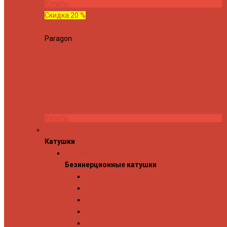
Купить
Скидка 20 %
Paragon
Спиннинг Hearty Rise Paragon PA-802MH (Длина
Купить
Катушки
Катушки
Безинерционные катушки
Безинерционные катушки
13 Fishing
Abu Garcia
Daiwa
Mitchell
Okuma