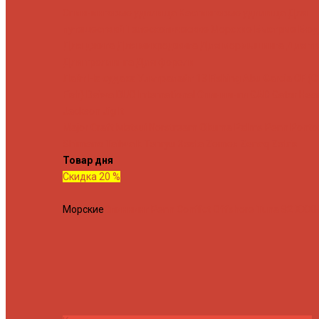
Спиннинговые удилища
Кастинговые удилища
Для
путешествий
Телескопические
Морские
Быстрые
Бюд
Для джига
Для микроджига
Для мормышинга
Для тв
Для троллинга
Для форели
Лайт
На судака
Ультралайт
13 Fishing
Abu Garcia
CF (C
Fish)
Daiwa
DUO International
Спиннинги GAD
Gator
Hear
Jackson
Jig It
Major Craft
Metsui
Norstream
Okuma
Palms
Penn
Ponto
Shimano
Tailwalk
Tenryu
Xesta
Zemex
Zenaq
Zetrix
Товар дня
Скидка 20 %
Морские
Спиннинг Penn Conflict Offshore Tuna 82 XXXH 