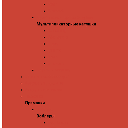
Penn
Shimano
Мультипликаторные катушки
Мультипликаторные катушки
13 Fishing
Abu Garcia
Daiwa
Okuma
Penn
Shimano
Морские катушки
Спиннинговые наборы
Фидерные удилища
Фидерные катушки
Приманки
Приманки
Воблеры
Воблеры
Ever Green