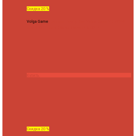
Скидка 20 %
Volga Game
Спиннинг Hearty Rise Volga Game VG-782ML
тест 8-32 г длина 235 см
23040 ₽
18432 ₽
Купить
Скидка 20 %