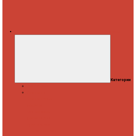
Каталог
Категории
Распродажа
Спиннинги
Спиннинговые
удилища
Кастинговые
удилища
Для
путешествий
Телескопические