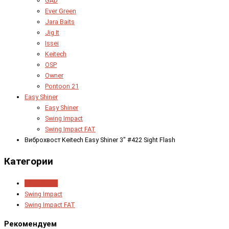
GAD
Ever Green
Jara Baits
Jig It
Issei
Keitech
OSP
Owner
Pontoon 21
Easy Shiner
Easy Shiner
Swing Impact
Swing Impact FAT
Виброхвост Keitech Easy Shiner 3" #422 Sight Flash
Категории
Easy Shiner
Swing Impact
Swing Impact FAT
Рекомендуем