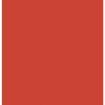
Морские
Быстрые
Бюджетные
Для
джига
Для
микроджига
Для
мормышинга
Для
твичинга
Для
троллинга
Для
форели
Лайт
На судака
Ультралайт
13
Fishing
Abu Garcia
CF (Crazy Fish)
Daiwa
DUO
International
Спиннинги GAD
Gator
Hearty Rise
Jackson
Jig It
Major Craft
Metsui
Norstream
Okuma
Palms
Penn
Pontoon 21
Shimano
Tailwalk