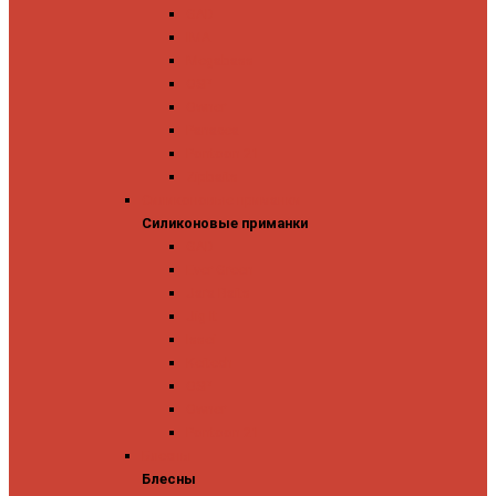
GAD
IMA
Megabass
OSP
Owner
Panacea
Pontoon 21
Zipbaits
Силиконовые приманки
Силиконовые приманки
GAD
Ever Green
Jara Baits
Jig It
Issei
Keitech
OSP
Owner
Pontoon 21
Блесны
Блесны