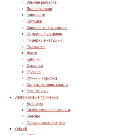
Зимняя рыбалка
Ловля форели
Спиннинги
Катушки
Спиннинговые наборы
Фидерные удилища
Фидерные катушки
Приманки
Леска
Крючки
Оснастка
Грузила
Сумки и коробки
Сопутствующие снасти
Распродажа
Силиконовые приманки
Воблеры
Силиконовые приманки
Блесны
Поролоновые рыбки
Keitech