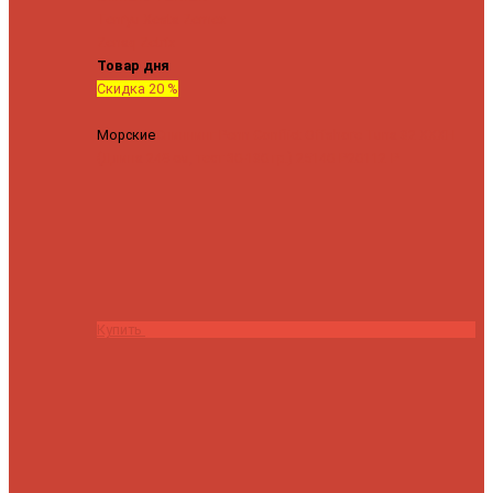
Tenryu
Xesta
Zemex
Zenaq
Zetrix
Товар дня
Скидка 20 %
Морские
Спиннинг Penn Conflict Offshore Tuna 82 XXXH
(Длина 249 см, тест 30-180 гр.)
25140 ₽
20112 ₽
Купить