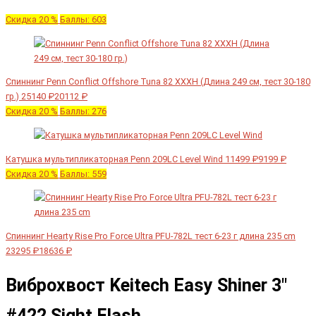
Скидка 20 %
Баллы: 603
Спиннинг Penn Conflict Offshore Tuna 82 XXXH (Длина 249 см, тест 30-180
гр.)
25140 ₽
20112 ₽
Скидка 20 %
Баллы: 276
Катушка мультипликаторная Penn 209LC Level Wind
11499 ₽
9199 ₽
Скидка 20 %
Баллы: 559
Спиннинг Hearty Rise Pro Force Ultra PFU-782L тест 6-23 г длина 235 cm
23295 ₽
18636 ₽
Виброхвост Keitech Easy Shiner 3"
#422 Sight Flash