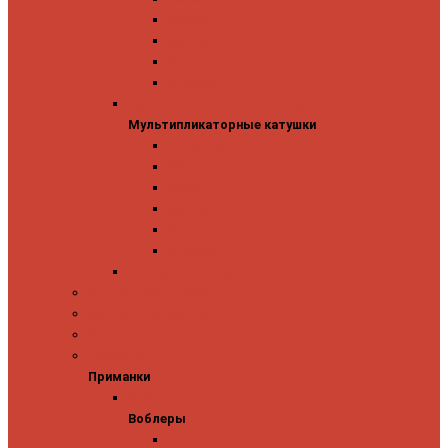
Mitchell
Okuma
Penn
Shimano
Мультипликаторные катушки
Мультипликаторные катушки
13 Fishing
Abu Garcia
Daiwa
Okuma
Penn
Shimano
Морские катушки
Спиннинговые наборы
Фидерные удилища
Фидерные катушки
Приманки
Приманки
Воблеры
Воблеры
Ever Green