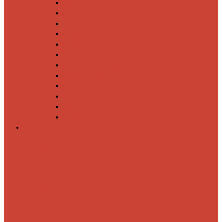
Спиннинги
Катушки
Резина
Блесны
Воблеры
Крючки
Груза, головки, застежки
Флюорокарбон
Шнуры
Коробки
Сумки
Ящики
Спиннинги
Спиннинговые
удилища
Кастинговые
удилища
Для
путешествий
Телескопические
Морские
Быстрые
Бюджетные
Для
джига
Для