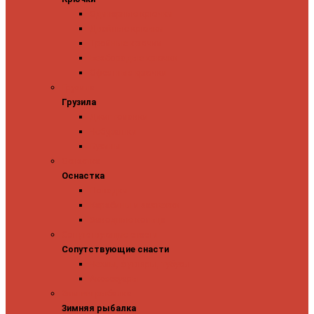
Одинарные крючки
Двойные крючки
Тройные крючки
Безбородые крючки
Офсетные крючки
Грузила
Грузила
Джиг головки
Чебурашки
Бусины
Оснастка
Оснастка
Поводки
Карабины и застежки
Заводные кольца
Сопутствующие снасти
Сопутствующие снасти
Чехлы, футляры, тубусы
Аксессуары
Зимняя рыбалка
Зимняя рыбалка