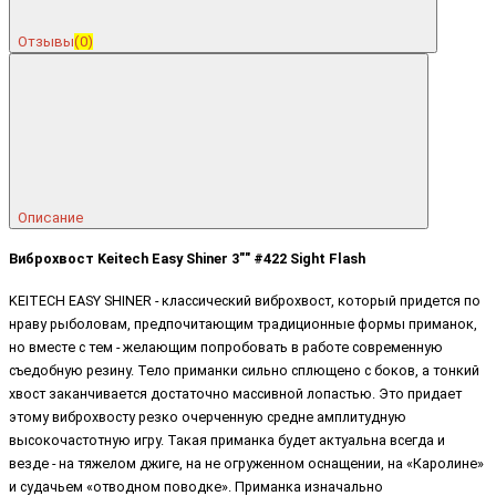
Отзывы
(0)
Описание
Виброхвост Keitech Easy Shiner 3"" #422 Sight Flash
KEITECH EASY SHINER - классический виброхвост, который придется по
нраву рыболовам, предпочитающим традиционные формы приманок,
но вместе с тем - желающим попробовать в работе современную
съедобную резину. Тело приманки сильно сплющено с боков, а тонкий
хвост заканчивается достаточно массивной лопастью. Это придает
этому виброхвосту резко очерченную средне амплитудную
высокочастотную игру. Такая приманка будет актуальна всегда и
везде - на тяжелом джиге, на не огруженном оснащении, на «Каролине»
и судачьем «отводном поводке». Приманка изначально