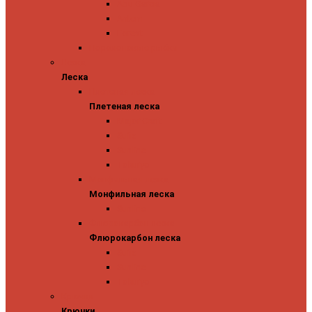
Abu Garcia
Antem
Forest
Поролоновые рыбки
Леска
Леска
Плетеная леска
Плетеная леска
Major Craft
Sufix
Sunline
Tokuryo
Монфильная леска
Монфильная леска
Sunline
Флюрокарбон леска
Флюрокарбон леска
Sufix
Sunline
Tokuryo
Крючки
Крючки