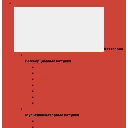
Катушки
Категории
Безинерционные катушки
Безинерционные катушки
13 Fishing
Abu Garcia
Daiwa
Mitchell
Okuma
Penn
Shimano
Мультипликаторные катушки
Мультипликаторные катушки
13 Fishing
Abu Garcia