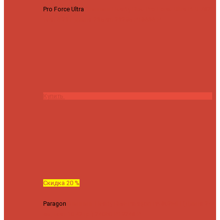
Pro Force Ultra
Спиннинг Hearty Rise Pro Force Ultra PFU-782L
тест 6-23 г длина 235 cm
23295 ₽
18636 ₽
Купить
Скидка 20 %
Paragon
Спиннинг Hearty Rise Paragon PA-802MH (Длина 244
см, тест 10-42 гр.)
24060 ₽
19248 ₽