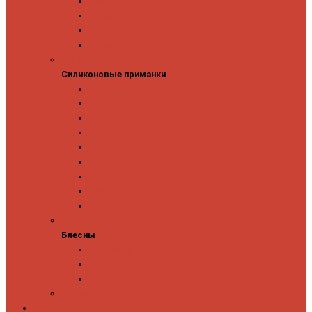
Owner
Panacea
Pontoon 21
Zipbaits
Силиконовые приманки
Силиконовые приманки
GAD
Ever Green
Jara Baits
Jig It
Issei
Keitech
OSP
Owner
Pontoon 21
Блесны
Блесны
Abu Garcia
Antem
Forest
Поролоновые рыбки
Скидки