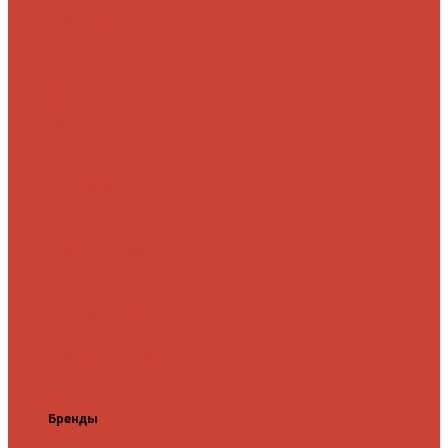
микроджига
Для
мормышинга
Для
твичинга
Для
троллинга
Для
форели
Лайт
На судака
Ультралайт
13 Fishing
Abu Garcia
CF (Crazy
Fish)
Daiwa
DUO
International
Спиннинги GAD
Gator
Hearty Rise
Jackson
Jig It
Major Craft
Metsui
Norstream
Okuma
Palms
Penn
Pontoon
21
Shimano
Tailwalk
Tenryu
Xesta
Zemex
Zenaq
Zetrix
Бренды