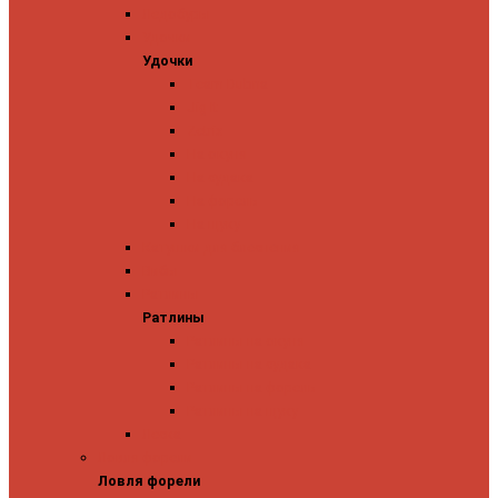
Ледобуры
Удочки
Удочки
Team Dubna
Jig It
Zetrix
На окуня
На судака
На форель
На щуку
Катушки для блеснения
Вибы
Ратлины
Ратлины
Ратлины на окуня
Ратлины на судака
Ратлины на форель
Ратлины на щуку
Леска
Ловля форели
Ловля форели