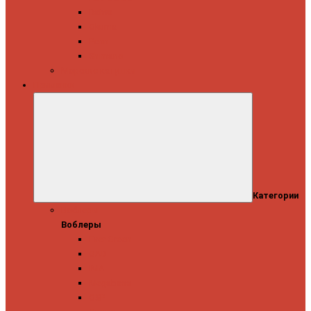
Daiwa
Okuma
Penn
Shimano
Морские катушки
Приманки
Категории
Воблеры
Воблеры
Ever Green
GAD
IMA
Megabass
OSP