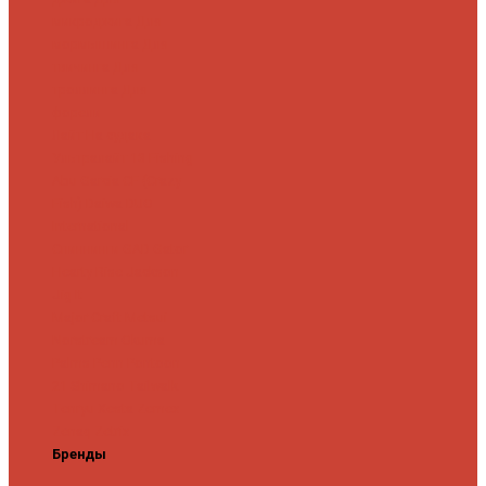
микроджига
Для
мормышинга
Для
твичинга
Для
троллинга
Для
форели
Лайт
На судака
Ультралайт
13 Fishing
Abu Garcia
CF (Crazy
Fish)
Daiwa
DUO
International
Спиннинги GAD
Gator
Hearty Rise
Jackson
Jig It
Major Craft
Metsui
Norstream
Okuma
Palms
Penn
Pontoon
21
Shimano
Tailwalk
Tenryu
Xesta
Zemex
Zenaq
Zetrix
Бренды