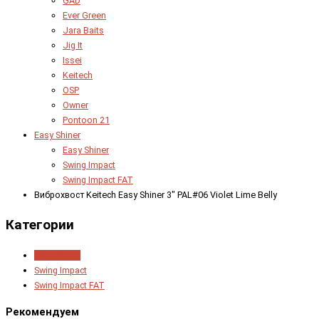
GAD
Ever Green
Jara Baits
Jig It
Issei
Keitech
OSP
Owner
Pontoon 21
Easy Shiner
Easy Shiner
Swing Impact
Swing Impact FAT
Виброхвост Keitech Easy Shiner 3" PAL#06 Violet Lime Belly
Категории
Easy Shiner
Swing Impact
Swing Impact FAT
Рекомендуем