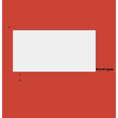
Каталог
Категории
Распродажа
Спиннинги
Спиннинговые
удилища
Кастинговые
удилища
Для
путешествий
Телескопические