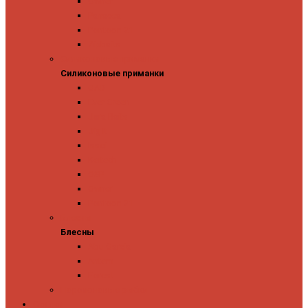
Owner
Panacea
Pontoon 21
Zipbaits
Силиконовые приманки
Силиконовые приманки
GAD
Ever Green
Jara Baits
Jig It
Issei
Keitech
OSP
Owner
Pontoon 21
Блесны
Блесны
Abu Garcia
Antem
Forest
Поролоновые рыбки
Скидки