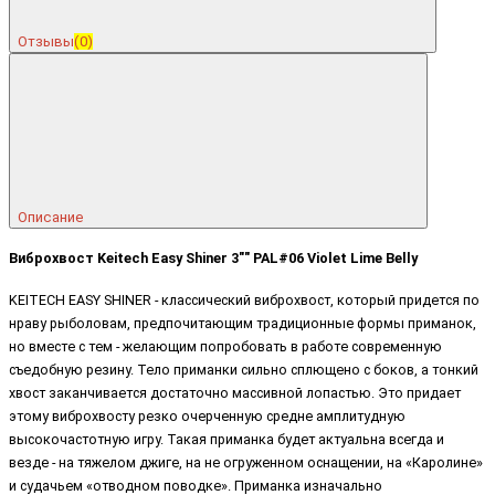
Отзывы
(0)
Описание
Виброхвост Keitech Easy Shiner 3"" PAL#06 Violet Lime Belly
KEITECH EASY SHINER - классический виброхвост, который придется по
нраву рыболовам, предпочитающим традиционные формы приманок,
но вместе с тем - желающим попробовать в работе современную
съедобную резину. Тело приманки сильно сплющено с боков, а тонкий
хвост заканчивается достаточно массивной лопастью. Это придает
этому виброхвосту резко очерченную средне амплитудную
высокочастотную игру. Такая приманка будет актуальна всегда и
везде - на тяжелом джиге, на не огруженном оснащении, на «Каролине»
и судачьем «отводном поводке». Приманка изначально