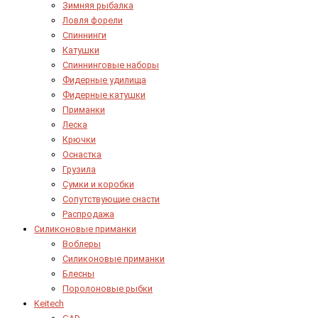
Зимняя рыбалка
Ловля форели
Спиннинги
Катушки
Спиннинговые наборы
Фидерные удилища
Фидерные катушки
Приманки
Леска
Крючки
Оснастка
Грузила
Сумки и коробки
Сопутствующие снасти
Распродажа
Силиконовые приманки
Воблеры
Силиконовые приманки
Блесны
Поролоновые рыбки
Keitech