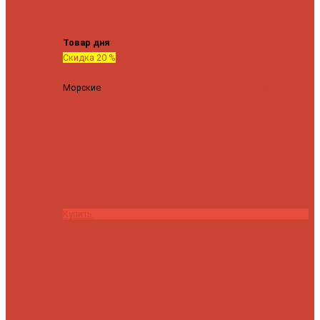
Tenryu
Xesta
Zemex
Zenaq
Zetrix
Товар дня
Скидка 20 %
Морские
Спиннинг Penn Conflict Offshore Tuna 82 XXXH
(Длина 249 см, тест 30-180 гр.)
25140 ₽
20112 ₽
Купить