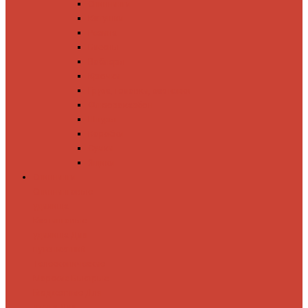
Спиннинги
Катушки
Резина
Блесны
Воблеры
Крючки
Груза, головки, застежки
Флюорокарбон
Шнуры
Коробки
Сумки
Ящики
Спиннинги
Спиннинговые
удилища
Кастинговые
удилища
Для
путешествий
Телескопические
Морские
Быстрые
Бюджетные
Для
джига
Для