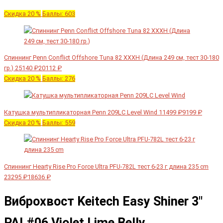
Скидка 20 %
Баллы: 603
Спиннинг Penn Conflict Offshore Tuna 82 XXXH (Длина 249 см, тест 30-180
гр.)
25140 ₽
20112 ₽
Скидка 20 %
Баллы: 276
Катушка мультипликаторная Penn 209LC Level Wind
11499 ₽
9199 ₽
Скидка 20 %
Баллы: 559
Спиннинг Hearty Rise Pro Force Ultra PFU-782L тест 6-23 г длина 235 cm
23295 ₽
18636 ₽
Виброхвост Keitech Easy Shiner 3"
PAL#06 Violet Lime Belly