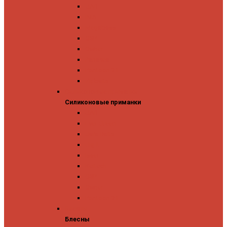
GAD
IMA
Megabass
OSP
Owner
Panacea
Pontoon 21
Zipbaits
Силиконовые приманки
Силиконовые приманки
GAD
Ever Green
Jara Baits
Jig It
Issei
Keitech
OSP
Owner
Pontoon 21
Блесны
Блесны