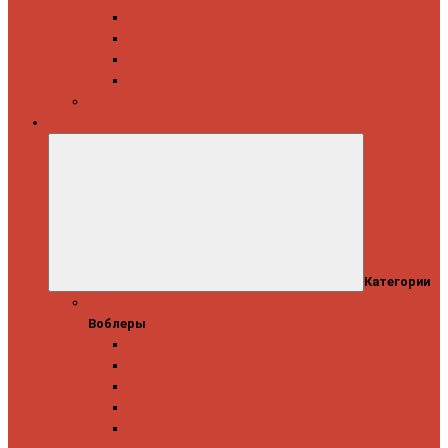
Daiwa
Okuma
Penn
Shimano
Морские катушки
Приманки
Категории
Воблеры
Воблеры
Ever Green
GAD
IMA
Megabass
OSP