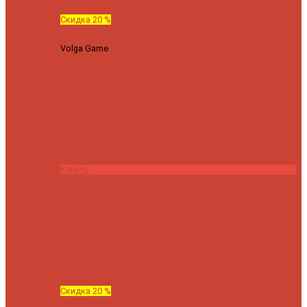
Скидка 20 %
Volga Game
Спиннинг Hearty Rise Volga Game VG-782ML
тест 8-32 г длина 235 см
23040 ₽
18432 ₽
Купить
Скидка 20 %