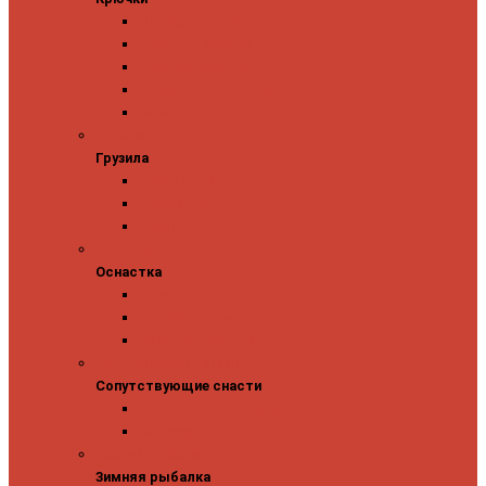
Одинарные крючки
Двойные крючки
Тройные крючки
Безбородые крючки
Офсетные крючки
Грузила
Грузила
Джиг головки
Чебурашки
Бусины
Оснастка
Оснастка
Поводки
Карабины и застежки
Заводные кольца
Сопутствующие снасти
Сопутствующие снасти
Чехлы, футляры, тубусы
Аксессуары
Зимняя рыбалка
Зимняя рыбалка