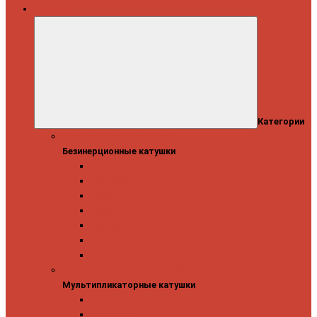
Катушки
Категории
Безинерционные катушки
Безинерционные катушки
13 Fishing
Abu Garcia
Daiwa
Mitchell
Okuma
Penn
Shimano
Мультипликаторные катушки
Мультипликаторные катушки
13 Fishing
Abu Garcia