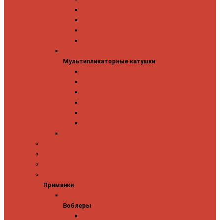
Mitchell
Okuma
Penn
Shimano
Мультипликаторные катушки
Мультипликаторные катушки
13 Fishing
Abu Garcia
Daiwa
Okuma
Penn
Shimano
Морские катушки
Спиннинговые наборы
Фидерные удилища
Фидерные катушки
Приманки
Приманки
Воблеры
Воблеры
Ever Green