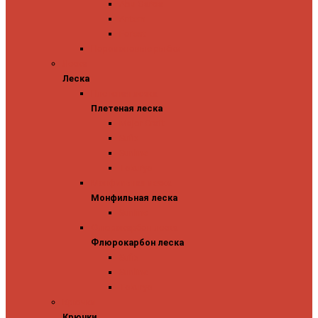
Abu Garcia
Antem
Forest
Поролоновые рыбки
Леска
Леска
Плетеная леска
Плетеная леска
Major Craft
Sufix
Sunline
Tokuryo
Монфильная леска
Монфильная леска
Sunline
Флюрокарбон леска
Флюрокарбон леска
Sufix
Sunline
Tokuryo
Крючки
Крючки