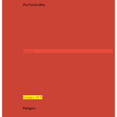
Pro Force Ultra
Спиннинг Hearty Rise Pro Force Ultra PFU-782L
тест 6-23 г длина 235 cm
23295 ₽
18636 ₽
Купить
Скидка 20 %
Paragon
Спиннинг Hearty Rise Paragon PA-802MH (Длина 244
см, тест 10-42 гр.)
24060 ₽
19248 ₽