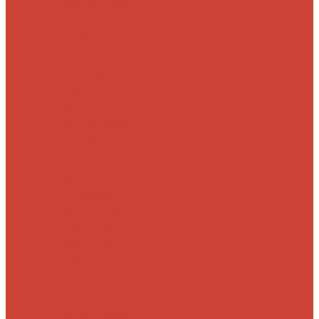
Морские
Быстрые
Бюджетные
Для
джига
Для
микроджига
Для
мормышинга
Для
твичинга
Для
троллинга
Для
форели
Лайт
На судака
Ультралайт
13
Fishing
Abu Garcia
CF (Crazy Fish)
Daiwa
DUO
International
Спиннинги GAD
Gator
Hearty Rise
Jackson
Jig It
Major Craft
Metsui
Norstream
Okuma
Palms
Penn
Pontoon 21
Shimano
Tailwalk