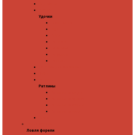
Ледобуры
Удочки
Удочки
Team Dubna
Jig It
Zetrix
На окуня
На судака
На форель
На щуку
Катушки для блеснения
Вибы
Ратлины
Ратлины
Ратлины на окуня
Ратлины на судака
Ратлины на форель
Ратлины на щуку
Леска
Ловля форели
Ловля форели